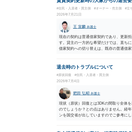
賃貸契約更新時の大家からの退去要
（なぜ当方が平屋の解体費用を負担しなけ
#住民・入居者・買主側
#オーナー・売主側
#立
2026年7月21日
王 宣麟
弁護士
現在の契約は普通借家契約であり、更新拒
す。貸主の一方的な希望だけでは、直ちに
借家契約への切り替えは、既存の普通借家
なりますが、これは任意の合意が前提であ
子どもの学校や地域とのつながり、転居費
として正当事由判断において重視される要
退去時のトラブルについて
限り、更新拒絶が認められるハードルは一
#原状回復
#住民・入居者・買主側
賃貸借契約の有効性を直ちに否定するもの
2026年7月4日
れています。 今後の交渉では、①現在は
こと、②貸主側の事情（誰が所有者で誰が
肥田 弘昭
弁護士
③自分たちの居住継続の必要性を丁寧に伝
討する場合には、立退料・引越費用・原状
現状（原状）回復とは3DKの間取り全体
要です。 契約書では、更新条項・解除条
のでしょうか？との点はありません。経年
時の合意内容（「今回で最後」などの文言
ンを国交省が出していますのでご参考にし
検討ポイントになりますので、署名押印前
すめします。