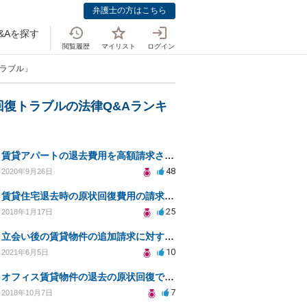
弁護士の方はこちら
&Aを探す
閲覧履歴
マイリスト
ログイン
トラブル」
回復トラブルの法律Q&Aランキ
賃貸アパートの退去費用を高額請求されました
48
2020年9月26日
賃貸住宅退去時の原状回復費用の請求時効
25
2018年1月17日
立会い後の賃貸物件の追加請求に対する法的対応
10
2021年6月5日
オフィス賃貸物件の退去の原状回復で、必要ない修繕費を請求されている
7
2018年10月7日