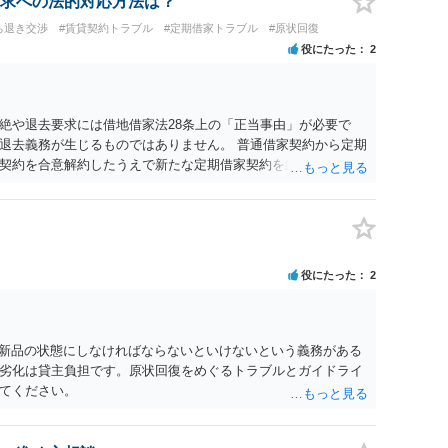
求への法的対応方法は？
ればならないのか）を確認されてみてはいかがでしょうか。
ち退き交渉
#賃貸契約トラブル
#定期借家トラブル
#原状回復
役にたった
2
絶や退去要求には借地借家法28条上の「正当事由」が必要で
退去義務が生じるものではありません。 普通借家契約から定期
契約を合意解約したうえで新たな定期借家契約を締結する形に
り、借主が同意しなければ成立しません。 12年間の居住実績、
用の準備が困難な事情などは、借主側の強い居住継続の必要性
素ですので、貸主側にかなり具体的な事情と立退料などがない
般的に高いと考えられます。 建物が未登記であること自体は、
ではなく、引渡しがされていれば賃貸借の効力は原則有効とさ
役にたった
2
普通借家契約が継続しており定期借家への変更に合意していない
実際に住む予定か等）を具体的に書面で説明してほしいこと、
えること、を基本方針としたうえで、仮に一定時期の退去を検
回復費用負担などの条件を明確にした書面を作成することが重
を新品の状態にしなければならないといけないという義務がある
項・期間の定め・定期借家に関する記載の有無、これまでの更新
劣化は貸主負担です。原状回復をめぐるトラブルとガイドライ
）が、借主不利な特約として無効になり得るかどうかも含めて
てください。
に内容を十分に確認し、不明点は弁護士に相談することをおす