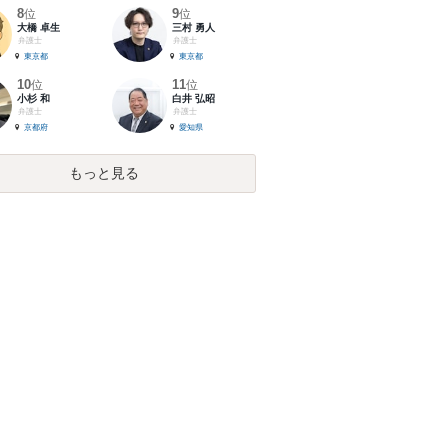
8
9
位
位
大橋 卓生
三村 勇人
弁護士
弁護士
東京都
東京都
10
11
位
位
小杉 和
白井 弘昭
弁護士
弁護士
京都府
愛知県
もっと見る