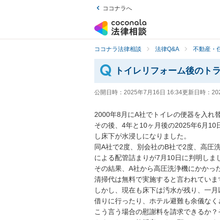
ココナラへ
ココナラ法律相談
法律Q&A
不動産・
トイレリフォーム後のト
公開日時：
2025年7月16日 16:34
更新日時：
20
2000年8月にA社でトイレの便器を入れ替
その後、4年と10ヶ月後の2025年6月
し床下が水浸しになりました。

同A社で2度、別会社のB社で2度、高圧
による配管詰まりが7月10日に判明しまし
その結果、A社から高圧洗浄機にかかっ
清掃代は無料で実施すると言われています
しかし、現在も床下は汚水が残り、一月
借りに行ったり、ホテル避難も余儀なく
こう言う場合の慰謝料を請求できるか？