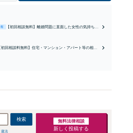
【初回相談無料】離婚問題に直面した女性の気持ちに
表有
寄り添いながら、将来の生活を見据えた解決案をご提
案します【年間相談件数1000件以上】蓄積したノウハ
ウと交渉術を武器に慰謝料、養育費、親権などの獲得
【初回相談料無料】住宅・マンション・アパート等の相続
を目指します【夜間・休日面談可】
にお困りの方も安心！遺産分割協議の代理交渉から名義変
更までフルサポート！【全国対応可】豊富な拠点と組織力
を活かし円満かつスピーディーに相続手続きをお手伝いし
ます【取扱い実績2000件以上】
検索
無料法律相談
新しく投稿する
 違法