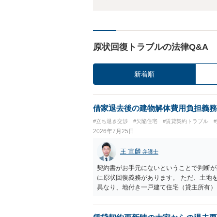
原状回復トラブルの法律Q&A
新着順
借家退去後の建物解体費用負担義務
#立ち退き交渉
#欠陥住宅
#賃貸契約トラブル
2026年7月25日
王 宣麟
弁護士
契約書がお手元にないということで判断が
に原状回復義務があります。 ただ、土地
異なり、地付き一戸建て住宅（貸主所有）
義務は原則生じないはずです。 その後、
のであれば、単純に費用を捻出した側に平
います。 そのため、現状、解体費用を負