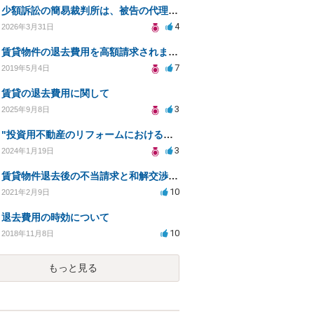
少額訴訟の簡易裁判所は、被告の代理弁護士の所在地が管轄になりますか？
4
2026年3月31日
賃貸物件の退去費用を高額請求されました
7
2019年5月4日
賃貸の退去費用に関して
3
2025年9月8日
"投資用不動産のリフォームにおける業者の遅延と損害賠償請求について"
3
2024年1月19日
賃貸物件退去後の不当請求と和解交渉の対処法について
10
2021年2月9日
退去費用の時効について
10
2018年11月8日
もっと見る