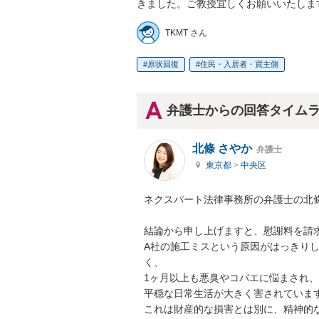
きました。ご教授宜しくお願いいたしま
TKMT さん
原状回復
住民・入居者・買主側
弁護士からの回答タイム
北條 さやか
弁護士
東京都
>
中央区
ネクスパート法律事務所の弁護士の北條
結論から申し上げますと、慰謝料を請求
A社の施工ミスという原因がはっきり
く、

1ヶ月以上も悪臭やコバエに悩まされ
平穏な日常生活が大きく害されています
これは財産的な損害とは別に、精神的