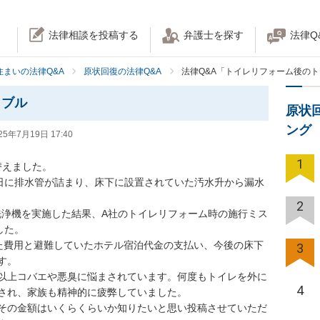
法律相談を投稿する
弁護士を探す
法律Q
住まいの法律Q&A
原状回復の法律Q&A
法律Q&A「トイレリフォーム後の
ラブル
原状
ング
25年7月19日 17:40
1
えました。

10日に排水管が詰まり、床下に設置されていた汚水升から漏水
2
洗浄機を実施した結果、A社のトイレリフォーム時の施行ミス
た。

た費用と避難していたホテル宿泊代金の支払い、今後の床下
3
。

以上コバエや悪臭に悩まされています。何度もトイレを外に
4
され、家族も精神的に疲弊していました。

その金額はいくらくらいか知りたいと思い投稿させていただ