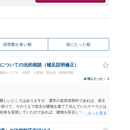
回答数が多い順
役にたった順
についての法的相談（補足説明修正）
#建築トラブル
#住民・入居者・買主側
#原状回復
役にたった
1
難しいところはありますが、通常の賃貸借契約であれば、借主
を借りて、そのうえで借主が建物を建てて住んでいたケースとは
自体を賃借していたのであれば、建物を収去して土地を明渡す
建物を平屋に立て替えた場合であっても、貸主の承諾を得ている
屋の所有権が帰属する、という話になるわけでもないように思
担することが明確な案件ではないため、まずは相手に請求の根拠