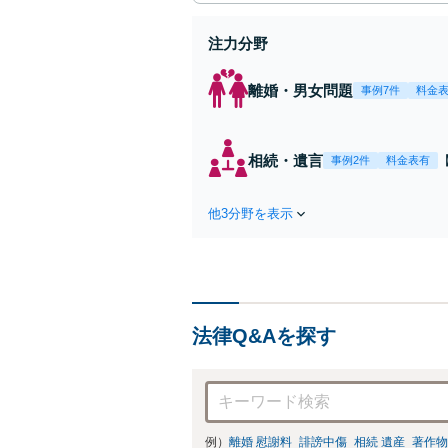
注力分野
離婚・男女問題
事例7件
料金
相続・遺言
事例2件
料金表有
他3分野を表示
法律Q&Aを探す
例）
離婚 慰謝料
誹謗中傷
相続 遺産
著作物