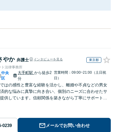
さやか
弁護士
インタビューを見る
東京都
ート法律事務所
大手町駅
から徒歩2
営業時間：09:00~21:00（土日祝
中央
|
区
日）
分
ではの感性と豊富な経験を活かし、離婚や不貞などの男女
済的な悩みに真摯に向き合い、個別のニーズに合わせたサ
提供しています。信頼関係を築きながら丁寧にサポートし
す。お気軽にご相談ください。【お子様連れ相談可】
メールでお問い合わせ