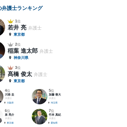
の弁護士ランキング
1
位
若井 亮
弁護士
東京都
2
位
稲葉 進太郎
弁護士
神奈川県
3
位
髙橋 俊太
弁護士
東京都
4
5
位
位
川添 圭
加藤 善大
弁護士
弁護士
大阪府
埼玉県
6
7
位
位
泉 亮介
竹本 真紀
弁護士
弁護士
東京都
愛知県