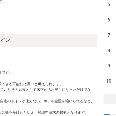
す。
5
6
7
ライン
8
9
です。

10
できる可能性は高いと考えられます。

しておりその結果として床下が汚水浸しになっただけでな
、自宅のトイレが使えない、ホテル避難を強いられるなど、
。

な苦痛を受けたといえ、慰謝料請求の根拠となります。
