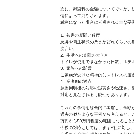
次に、慰謝料の金額についてですが、
情によって判断されます。

裁判になった場合に考慮される主な要素
1.  被害の期間と程度

悪臭や衛生状態の悪さがどれくらいの
度合い。

2.  生活への支障の大きさ

トイレが使用できなかった日数、ホテ
3.  家族への影響

ご家族が受けた精神的なストレスの度合
4.  業者側の対応

原因判明後の対応の誠実さや迅速さ。
対応と見なされる可能性があります。

これらの事情を総合的に考慮し、金額が
過去の似たような事例から考えると、
万円から50万円程度の範囲になること
今後の対応としては、まずA社に対し
を求める交渉を行うのが第一歩となりま