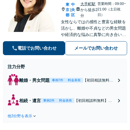
大手町駅
営業時間：09:00~
東
中
21:00（土日祝
京
央
から徒歩2
|
都
区
日）
分
女性ならではの感性と豊富な経験を
活かし、離婚や不貞などの男女問題
や経済的な悩みに真摯に向き合い、
個別のニーズに合わせたサービスを
提供しています。信頼関係を築きな
電話でお問い合わせ
メールでお問い合わせ
がら丁寧にサポートしていきます。
お気軽にご相談ください。【お子様
注力分野
連れ相談可】
離婚・男女問題
【初回相談無料】
事例7件
料金表有
離婚問題に直面し
た女性の気持ちに
寄り添いながら、
相続・遺言
【初回相談料無料】住
事例2件
料金表有
将来の生活を見据
宅・マンション・アパ
えた解決案をご提
ート等の相続にお困り
案します【年間相
他3分野を表示
の方も安心！遺産分割
談件数1000件以
協議の代理交渉から名
上】蓄積したノウ
義変更までフルサポー