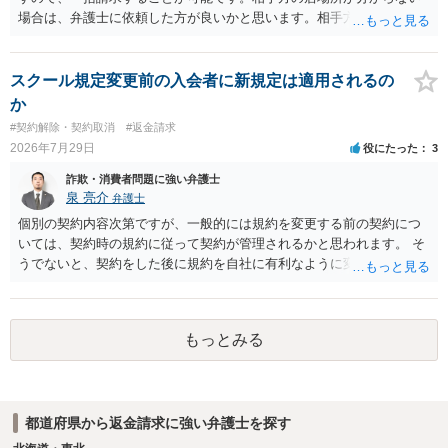
場合は、弁護士に依頼した方が良いかと思います。相手方の居場所が
分かるのであれば、個人でもできるかと思います。ご参考にしてくだ
さい。
スクール規定変更前の入会者に新規定は適用されるの
か
#契約解除・契約取消
#返金請求
2026年7月29日
役にたった
3
詐欺・消費者問題に強い弁護士
泉 亮介
弁護士
個別の契約内容次第ですが、一般的には規約を変更する前の契約につ
いては、契約時の規約に従って契約が管理されるかと思われます。 そ
うでないと、契約をした後に規約を自社に有利なように変更し、それ
を従前の顧客にも適用するということが認められてしまい不合理とな
る場合があるかと思われます。
もっとみる
都道府県から返金請求に強い弁護士を探す