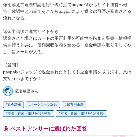
像を添えて返金申請を行い現時点でpaypal側からサイト運営へ報
告、確認中との事でそこからpaypalにより返金の可否が審査される
流れとなる。

返金申請後に運営サイトから

返金された場合はカードの不正利用の可能性を踏まえ警察へ情報提
供を行うと共に、債権回収依頼を進める、返金申請を取り消して欲
しい旨メールが入る。

【質問】

paypalのジャッジで返金されたとしても返金申請を取り消す、又は
支払うべきですか？
匿名希望 さん
返金請求
オークション詐欺
10万円未満
本名・住所・電話番号が不明
本名・住所・電話番号が判明
ベストアンサーに選ばれた回答