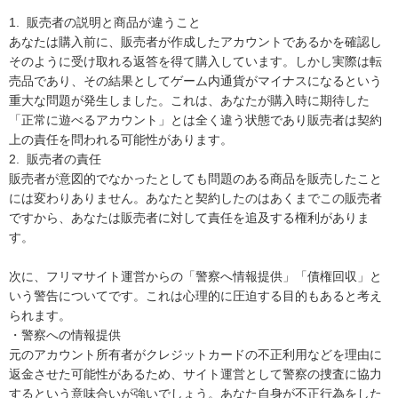
1.  販売者の説明と商品が違うこと

あなたは購入前に、販売者が作成したアカウントであるかを確認し
そのように受け取れる返答を得て購入しています。しかし実際は転
売品であり、その結果としてゲーム内通貨がマイナスになるという
重大な問題が発生しました。これは、あなたが購入時に期待した
「正常に遊べるアカウント」とは全く違う状態であり販売者は契約
上の責任を問われる可能性があります。

2.  販売者の責任

販売者が意図的でなかったとしても問題のある商品を販売したこと
には変わりありません。あなたと契約したのはあくまでこの販売者
ですから、あなたは販売者に対して責任を追及する権利がありま
す。

次に、フリマサイト運営からの「警察へ情報提供」「債権回収」と
いう警告についてです。これは心理的に圧迫する目的もあると考え
られます。

・警察への情報提供

元のアカウント所有者がクレジットカードの不正利用などを理由に
返金させた可能性があるため、サイト運営として警察の捜査に協力
するという意味合いが強いでしょう。あなた自身が不正行為をした