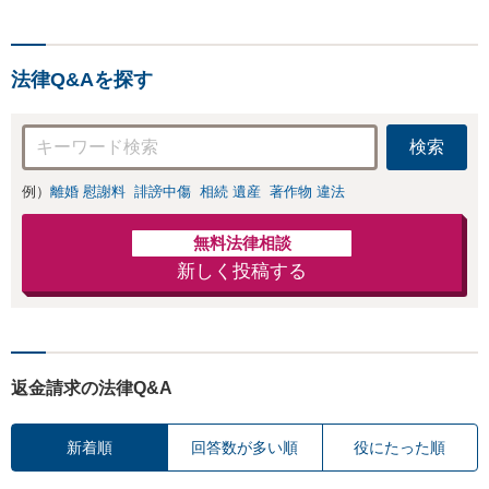
ハウと交渉術を武
ト！【全国対応可】豊
器に慰謝料、養育
富な拠点と組織力を活
費、親権などの獲
かし円満かつスピーデ
得を目指します
法律Q&Aを探す
ィーに相続手続きをお
【夜間・休日面談
手伝いします【取扱い
可】
実績2000件以上】
検索
例）
離婚 慰謝料
誹謗中傷
相続 遺産
著作物 違法
無料法律相談
新しく投稿する
返金請求の法律Q&A
新着順
回答数が多い順
役にたった順