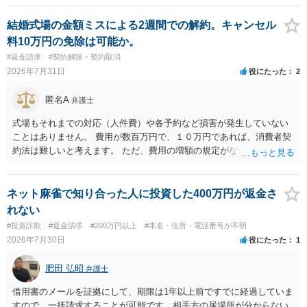
結婚式場の金額ミスによる2週間での解約。キャンセル
料10万円の免除は可能か。
#返金請求
#契約解除・契約取消
2026年7月31日
役にたった
2
匿名A
弁護士
式場もそれまでの対応（人件費）や各予約など損害が発生していない
ことはありません。 費用が数百万円で、１０万円であれば、消費者契
約法は難しいと考えます。 ただ、費用の増額の規定がなかったのに増
額するのは契約違反ですので、増額に応じずに契約を維持すればよい
ということになり、解約するのは理由がないことになります。
ネット麻雀で知り合った人に投資した400万円が返金さ
れない
#投資詐欺
#返金請求
#200万円以上
#本名・住所・電話番号が不明
2026年7月30日
役にたった
1
肥田 弘昭
弁護士
借用書のメールを証拠にして、期限は1年以上前ですでに経過していま
すので、一括請求することが可能です。相手方の居場所が分からない