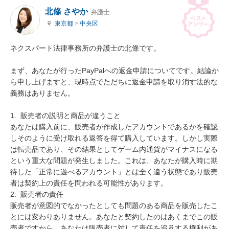
北條 さやか
弁護士
東京都
>
中央区
ネクスパート法律事務所の弁護士の北條です。

まず、あなたが行ったPayPalへの返金申請についてです。結論か
ら申し上げますと、現時点でただちに返金申請を取り消す法的な
義務はありません。

1.  販売者の説明と商品が違うこと

あなたは購入前に、販売者が作成したアカウントであるかを確認
しそのように受け取れる返答を得て購入しています。しかし実際
は転売品であり、その結果としてゲーム内通貨がマイナスになる
という重大な問題が発生しました。これは、あなたが購入時に期
待した「正常に遊べるアカウント」とは全く違う状態であり販売
者は契約上の責任を問われる可能性があります。

2.  販売者の責任

販売者が意図的でなかったとしても問題のある商品を販売したこ
とには変わりありません。あなたと契約したのはあくまでこの販
売者ですから、あなたは販売者に対して責任を追及する権利があ