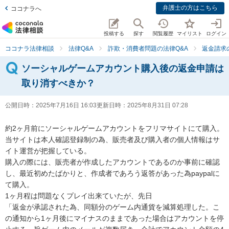
弁護士の方はこちら
ココナラへ
投稿する
探す
閲覧履歴
マイリスト
ログイン
ココナラ法律相談
法律Q&A
詐欺・消費者問題の法律Q&A
返金請求
ソーシャルゲームアカウント購入後の返金申請は
取り消すべきか？
公開日時：
2025年7月16日 16:03
更新日時：
2025年8月31日 07:28
約2ヶ月前にソーシャルゲームアカウントをフリマサイトにて購入。

当サイトは本人確認登録制の為、販売者及び購入者の個人情報はサ
イト運営が把握している。

購入の際には、販売者が作成したアカウントであるのか事前に確認
し、最近初めたばかりと、作成者であろう返答があった為paypalに
て購入。

1ヶ月程は問題なくプレイ出来ていたが、先日

「返金が承認された為、同額分のゲーム内通貨を減算処理した。こ
の通知から1ヶ月後にマイナスのままであった場合はアカウントを停