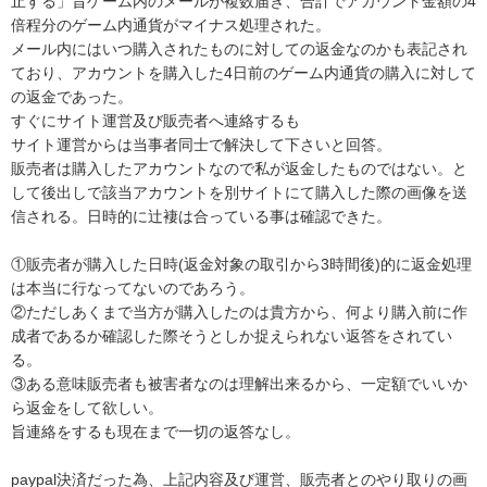
止する」旨ゲーム内のメールが複数届き、合計でアカウント金額の4
倍程分のゲーム内通貨がマイナス処理された。

メール内にはいつ購入されたものに対しての返金なのかも表記され
ており、アカウントを購入した4日前のゲーム内通貨の購入に対して
の返金であった。

すぐにサイト運営及び販売者へ連絡するも

サイト運営からは当事者同士で解決して下さいと回答。

販売者は購入したアカウントなので私が返金したものではない。と
して後出しで該当アカウントを別サイトにて購入した際の画像を送
信される。日時的に辻褄は合っている事は確認できた。

①販売者が購入した日時(返金対象の取引から3時間後)的に返金処理
は本当に行なってないのであろう。

②ただしあくまで当方が購入したのは貴方から、何より購入前に作
成者であるか確認した際そうとしか捉えられない返答をされてい
る。

③ある意味販売者も被害者なのは理解出来るから、一定額でいいか
ら返金をして欲しい。

旨連絡をするも現在まで一切の返答なし。

paypal決済だった為、上記内容及び運営、販売者とのやり取りの画