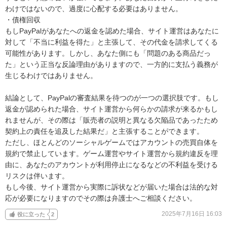
わけではないので、過度に心配する必要はありません。

・債権回収

もしPayPalがあなたへの返金を認めた場合、サイト運営はあなたに
対して「不当に利益を得た」と主張して、その代金を請求してくる
可能性があります。しかし、あなた側にも「問題のある商品だっ
た」という正当な反論理由がありますので、一方的に支払う義務が
生じるわけではありません。

結論として、PayPalの審査結果を待つのが一つの選択肢です。もし
返金が認められた場合、サイト運営から何らかの請求が来るかもし
れませんが、その際は「販売者の説明と異なる欠陥品であったため
契約上の責任を追及した結果だ」と主張することができます。

ただし、ほとんどのソーシャルゲームではアカウントの売買自体を
規約で禁止しています。ゲーム運営やサイト運営から規約違反を理
由に、あなたのアカウントが利用停止になるなどの不利益を受ける
リスクは伴います。

もし今後、サイト運営から実際に訴状などが届いた場合は法的な対
応が必要になりますのでその際は弁護士へご相談ください。
2025年7月16日 16:03
役に立った
2