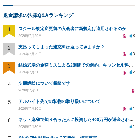
返金請求の法律Q&Aランキング
1
スクール規定変更前の入会者に新規定は適用されるのか
3
2026年7月29日
2
支払ってしまった迷惑料は返ってきますか？
3
2026年7月29日
3
結婚式場の金額ミスによる2週間での解約。キャンセル料10万円の免除は可能か。
2
2026年7月31日
4
少額訴訟について相談です
2026年7月31日
5
アルバイト先での私物の取り扱いについて
1
2026年7月16日
6
ネット麻雀で知り合った人に投資した400万円が返金されない
1
2026年7月30日
Xから繋がりPayPayにて送金、詐欺被害。