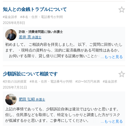
知人との金銭トラブルについて
#返金請求
#本名・住所・電話番号が判明
2026年8月8日
詐欺・消費者問題に強い弁護士
若井 亮
弁護士
初めまして。 ご相談内容を拝見しました。 以下、ご質問に回答いたし
ます。 ・現時点の資料から、法的に返済義務がある可能性はあるか。
お伺いする限り、貸し借りに関する証拠が無いことから、相手方が
貸金であるとして返金を請求することは難しいと思います。 ・相手の
主張や現在の資料を踏まえ、今後どのように対応するのが適切か。
贈与か消費貸借かの争いにおいては、様々な圧力をかけて回収をしよ
少額訴訟について相談です
うとするケースも散見されます。 ご自身での対応に窮するようであ
#詐欺の法的措置
#本名・住所・電話番号が判明
#10〜50万円未満
#返金請求
れば、代理人を立てることもご検討ください。 ・相手へ送る回答文に
2026年7月31日
ついてアドバイスをいただけるか。 具体的な回答内容については、
一般的に無料法律相談での対応外になろうかと思います。 法律事務
肥田 弘昭
弁護士
所にご連絡いただき、対応の可否や費用をご確認ください。
上記の事情であっても、少額訴訟自体は違法ではないかと思います。
但し、住民票などを取得して、特定をしっかりと調査した方がリスク
が低減するかと思います。ご参考にしてください。