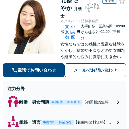
北條 さ
東京都
インタビ
やか
ューを見
弁護
る
士
ネクスパート法律事務所
大手町駅
営業時間：09:00
東
中
~21:00（平日）
京
央
から徒歩2
|
都
区
分
女性ならではの感性と豊富な経験を
活かし、離婚や不貞などの男女問題
や経済的な悩みに真摯に向き合い、
個別のニーズに合わせたサービスを
提供しています。信頼関係を築きな
電話でお問い合わせ
メールでお問い合わせ
がら丁寧にサポートしていきます。
お気軽にご相談ください。【お子様
注力分野
連れ相談可】
離婚・男女問題
【初回相談無料】
事例7件
料金表有
離婚問題に直面し
た女性の気持ちに
寄り添いながら、
相続・遺言
【初回相談料無料】住
事例2件
料金表有
将来の生活を見据
宅・マンション・アパ