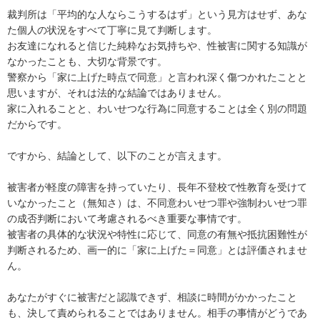
裁判所は「平均的な人ならこうするはず」という見方はせず、あな
た個人の状況をすべて丁寧に見て判断します。

お友達になれると信じた純粋なお気持ちや、性被害に関する知識が
なかったことも、大切な背景です。

警察から「家に上げた時点で同意」と言われ深く傷つかれたことと
思いますが、それは法的な結論ではありません。

家に入れることと、わいせつな行為に同意することは全く別の問題
だからです。

ですから、結論として、以下のことが言えます。

被害者が軽度の障害を持っていたり、長年不登校で性教育を受けて
いなかったこと（無知さ）は、不同意わいせつ罪や強制わいせつ罪
の成否判断において考慮されるべき重要な事情です。

被害者の具体的な状況や特性に応じて、同意の有無や抵抗困難性が
判断されるため、画一的に「家に上げた＝同意」とは評価されませ
ん。

あなたがすぐに被害だと認識できず、相談に時間がかかったこと
も、決して責められることではありません。相手の事情がどうであ