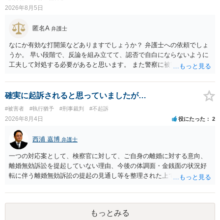
同意しない意思を形成し、表明し若しくは全うすることが困難な状態
2026年8月5日
にさせ又はその状態にあることに乗じて、わいせつな行為をした者
は、婚姻関係の有無にかかわらず、6月以上10年以下の拘禁刑に処す
匿名A
弁護士
る。 ③アルコール若しくは薬物を摂取させること又はそれらの影響が
あること。 以上の通りですから、アルコール摂取だけでなく、「同意
なにか有効な打開策などありますでしょうか？ 弁護士への依頼でしょ
しない意思を形成し、表明し若しくは全うすることが困難な状態」で
うか。 早い段階で、反論を組み立てて、認否で自白にならないように
あることが必要です。
工夫して対処する必要があると思います。 また警察に被害届を出すと
して、なんとか受理してもらうための方策などありますでしょうか？
告訴状を作って証拠をそろえて出すことでしょう。
確実に起訴されると思っていましたが…
#被害者
#執行猶予
#刑事裁判
#不起訴
2026年8月4日
役にたった
2
西浦 嘉博
弁護士
一つの対応案として、検察官に対して、ご自身の離婚に対する意向、
離婚無効訴訟を提起していない理由、今後の体調面・金銭面の状況好
転に伴う離婚無効訴訟の提起の見通し等を整理された上で、書面とし
て提出されることを検討されてみてはいかがでしょうか。 少なくとも
検察官の処分判断の際、相談者さんの意向を示す証拠の一つとして位
置づけられる様に思われます。 より詳細についてお聞きになりたい場
もっとみる
合、最寄りの法律事務所での相談を検討ください