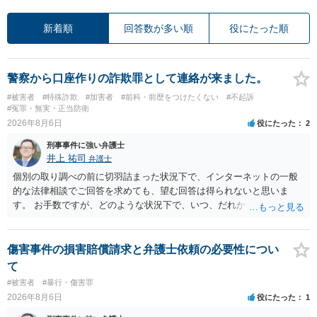
新着順
回答数が多い順
役にたった順
警察から口座作りの詐欺罪として連絡が来ました。
#被害者
#特殊詐欺
#加害者
#前科・前歴をつけたくない
#不起訴
#冤罪・無実・正当防衛
2026年8月6日
役にたった
2
刑事事件に強い弁護士
井上 祐司
弁護士
個別の取り調べの前に切羽詰まった状況下で、インターネットの一般
的な法律相談でご回答を求めても、望む回答は得られないと思いま
す。 お手数ですが、どのような状況下で、いつ、だれからどのような
経緯で口座の提供を頼まれ開設したか、それによる詐欺等の収益がど
の程度だと聞いているのかということについて、お近くで詳細な法律
相談を受けられたうえで対処方法を探された方がよいと思われます。
傷害事件の損害賠償請求と弁護士依頼の必要性につい
一般論でいえば、任意取り調べの場合、ＩＣレコーダーを持参して取
て
り調べ内容を録音することは必須だと考えます。
#被害者
#暴行・傷害罪
2026年8月6日
役にたった
1