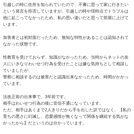
引越しの時に住所を知られていたので、不審に思って家に行きたい
という発言を拒否していますが、引越しの時や現時点でトラブルは
他に起こってなかったため、私の思い違いだと思って部屋に上げて
います。

加害者とは初対面だったため、無知な特性があることは認知されて
なかった状態です。

性教育を受けておらず、知識がなかったため、当時からネットの友
人にいきなりわいせつ行為を受けたことは嫌な気持ちとして相談し
ていましたが、

警察に相談するのは被害だと認識出来なかったため、時間がかかっ
ています。

法改正前の出来事で、3年前です。

相手はわいせつ行為の後に音信不通になっています。

ただ、相手はあくまで2人きりだから手を出した訳ではなく、【私の
育ちの悪さに幻滅し、恋愛感情が無くなって関係を継続する気がな
かったから】だというのは分かっています。
