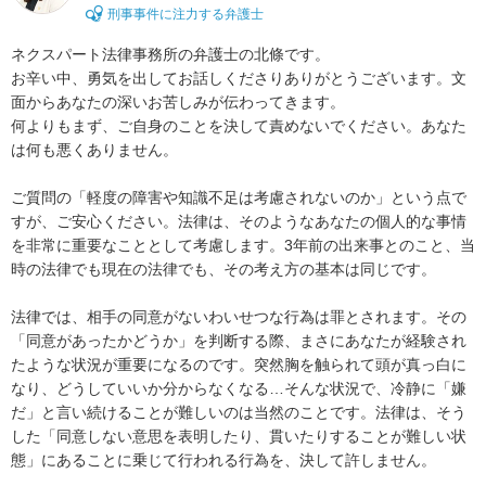
刑事事件に注力する弁護士
ネクスパート法律事務所の弁護士の北條です。

お辛い中、勇気を出してお話しくださりありがとうございます。文
面からあなたの深いお苦しみが伝わってきます。

何よりもまず、ご自身のことを決して責めないでください。あなた
は何も悪くありません。

ご質問の「軽度の障害や知識不足は考慮されないのか」という点で
すが、ご安心ください。法律は、そのようなあなたの個人的な事情
を非常に重要なこととして考慮します。3年前の出来事とのこと、当
時の法律でも現在の法律でも、その考え方の基本は同じです。

法律では、相手の同意がないわいせつな行為は罪とされます。その
「同意があったかどうか」を判断する際、まさにあなたが経験され
たような状況が重要になるのです。突然胸を触られて頭が真っ白に
なり、どうしていいか分からなくなる…そんな状況で、冷静に「嫌
だ」と言い続けることが難しいのは当然のことです。法律は、そう
した「同意しない意思を表明したり、貫いたりすることが難しい状
態」にあることに乗じて行われる行為を、決して許しません。
