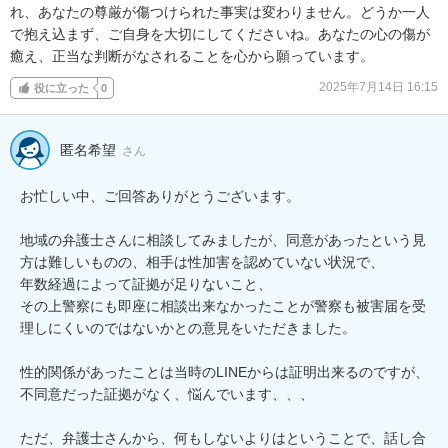
れ、あなたの尊厳が傷つけられた事実は変わりません。どうか一人
で抱え込まず、ご自身を大切にしてくださいね。あなたの心の傷が
癒え、正当な判断がなされることを心から願っています。
2025年7月14日 16:15
役に立った
0
匿名希望
さん
お忙しい中、ご回答ありがとうございます。

地域の弁護士さんに相談してみましたが、同意があったという見
方は難しいものの、相手は性加害を認めていない状況で、

年数経過によって証拠が足りないこと、

その上警察にも即座に相談出来なかったことが警察も被害届を受
理しにくいのではないかとの意見をいただきました。

性的関係があったことは当時のLINEからは証明出来るのですが、
不同意だった証拠がなく、悩んでいます、、、

ただ、弁護士さんから、何もしないよりはということで、話し合