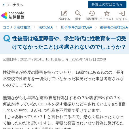
弁護士の方はこちら
ココナラへ
投稿する
探す
閲覧履歴
マイリスト
ログイン
ココナラ法律相談
法律Q&A
刑事事件の法律Q&A
被害者の法律Q&A
性被害は軽度障害や、学生時代に性教育を一切受
けてなかったことは考慮されないのでしょうか？
公開日時：
2025年7月14日 16:15
更新日時：
2025年7月17日 22:40
性被害者が軽度の障害を持っていたり、19歳ではあるものの、長年
不登校で性教育を一切受けていなかった状況だった事は考慮されな
いのでしょうか。

無知ながらも卑猥な発言(自慰行為はするの？や喘ぎ声出すの？や、
何故か持っていないエロ本を探す素振りなどをされています)は拒否
していた中で、わいせつ行為を不同意で受けています。

【じゃあ触っていい？】と言われてるので、恐らく焦れったくなっ
て触ったのだと思いますし、卑猥な発言はわいせつ行為に繋げるた