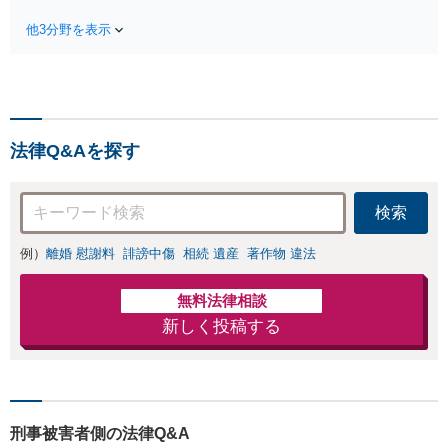
えた解決案をご提
ート等の相続にお困り
案します【年間相
他3分野を表示
の方も安心！遺産分割
談件数1000件以
協議の代理交渉から名
上】蓄積したノウ
義変更までフルサポー
ハウと交渉術を武
ト！【全国対応可】豊
器に慰謝料、養育
富な拠点と組織力を活
費、親権などの獲
かし円満かつスピーデ
得を目指します
法律Q&Aを探す
ィーに相続手続きをお
【夜間・休日面談
手伝いします【取扱い
可】
実績2000件以上】
検索
例）
離婚 慰謝料
誹謗中傷
相続 遺産
著作物 違法
無料法律相談
新しく投稿する
刑事被害者側の法律Q&A