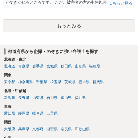
ができかねるところです。 ただ、被害者の方の申告以外に証拠が無い
と思われることからすると、警察が事件化するのは難しいと思われま
す。 万が一、警察から連絡が来るようなことがあれば、その際に改め
て弁護士にご相談ください。
もっとみる
都道府県から盗撮・のぞきに強い弁護士を探す
北海道・東北
北海道
青森県
岩手県
宮城県
秋田県
山形県
福島県
関東
東京都
神奈川県
千葉県
埼玉県
茨城県
栃木県
群馬県
北陸・甲信越
新潟県
長野県
山梨県
石川県
富山県
福井県
東海
愛知県
静岡県
岐阜県
三重県
関西
大阪府
兵庫県
京都府
滋賀県
奈良県
和歌山県