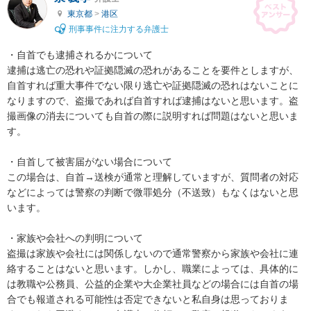
東京都
>
港区
刑事事件に注力する弁護士
・自首でも逮捕されるかについて

逮捕は逃亡の恐れや証拠隠滅の恐れがあることを要件としますが、
自首すれば重大事件でない限り逃亡や証拠隠滅の恐れはないことに
なりますので、盗撮であれば自首すれば逮捕はないと思います。盗
撮画像の消去についても自首の際に説明すれば問題はないと思いま
す。

・自首して被害届がない場合について

この場合は、自首→送検が通常と理解していますが、質問者の対応
などによっては警察の判断で微罪処分（不送致）もなくはないと思
います。

・家族や会社への判明について

盗撮は家族や会社には関係しないので通常警察から家族や会社に連
絡することはないと思います。しかし、職業によっては、具体的に
は教職や公務員、公益的企業や大企業社員などの場合には自首の場
合でも報道される可能性は否定できないと私自身は思っておりま