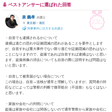
ベストアンサーに選ばれた回答
泉 義孝
弁護士
東京都
>
港区
刑事事件に注力する弁護士
・自首でも逮捕されるかについて

逮捕は逃亡の恐れや証拠隠滅の恐れがあることを要件とします
が、自首すれば重大事件でない限り逃亡や証拠隠滅の恐れはない
ことになりますので、盗撮であれば自首すれば逮捕はないと思い
ます。盗撮画像の消去についても自首の際に説明すれば問題はな
いと思います。

・自首して被害届がない場合について

この場合は、自首→送検が通常と理解していますが、質問者の対
応などによっては警察の判断で微罪処分（不送致）もなくはない
と思います。

・家族や会社への判明について

盗撮は家族や会社には関係しないので通常警察から家族や会社に