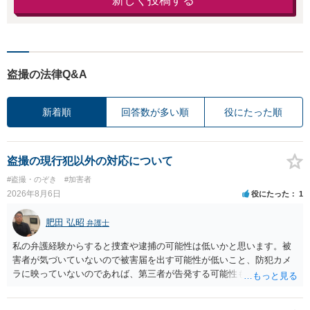
新しく投稿する
盗撮の法律Q&A
新着順
回答数が多い順
役にたった順
盗撮の現行犯以外の対応について
#盗撮・のぞき
#加害者
2026年8月6日
役にたった
1
肥田 弘昭
弁護士
私の弁護経験からすると捜査や逮捕の可能性は低いかと思います。被
害者が気づいていないので被害届を出す可能性が低いこと、防犯カメ
ラに映っていないのであれば、第三者が告発する可能性も低いこと、
証拠は削除されていることからです。但し、「電車内で携帯で対面に
座る女性を盗撮(全体像写真1枚と5秒程度の動画)してしまいました。下