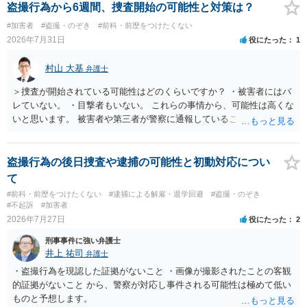
着や胸など強調したものではありません。」とありますが、少なくと
盗撮行為から6週間、捜査開始の可能性と対策は？
も捜査段階では性的姿態等撮影罪の被疑事実で逮捕勾留されるケース
#加害者
#盗撮・のぞき
#前科・前歴をつけたくない
が私の弁護経験では多くなった印象です（最終的には不起訴ないし各
2026年7月31日
役にたった
1
都道府県の迷惑防止条例違反になることもあります）。2度としないこ
とをお勧めいたします。ご参考にしてください。
村山 大基
弁護士
＞捜査が開始されている可能性はどのくらいですか？ ・被害者にはバ
レていない。 ・目撃者もいない。 これらの事情から、可能性は高くな
いと思います。 被害者や第三者が警察に通報していることは考えにく
く、警察がそもそも相談者さんの犯行を認識していないと予想される
からです。 保護観察期間中とのことですので、 必要なら医師の診察を
受けるなども検討なさると良いと思います。
盗撮行為の後日捜査や逮捕の可能性と初動対応につい
て
#前科・前歴をつけたくない
#逮捕による解雇・退学回避
#盗撮・のぞき
#不起訴
#加害者
2026年7月27日
役にたった
2
刑事事件に強い弁護士
井上 祐司
弁護士
・盗撮行為を現認した証拠がないこと ・画像が撮影されたことの客観
的証拠がないこと から、警察が対応し事件される可能性は極めて低い
ものと予想します。