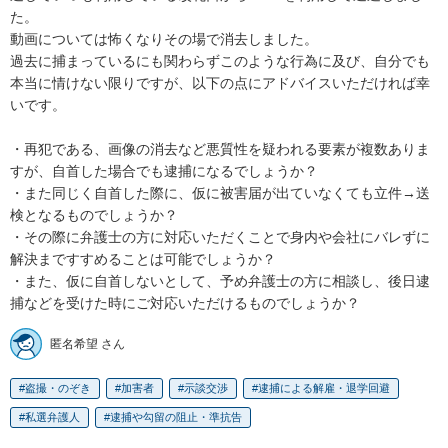
た。

動画については怖くなりその場で消去しました。

過去に捕まっているにも関わらずこのような行為に及び、自分でも
本当に情けない限りですが、以下の点にアドバイスいただければ幸
いです。

・再犯である、画像の消去など悪質性を疑われる要素が複数ありま
すが、自首した場合でも逮捕になるでしょうか？

・また同じく自首した際に、仮に被害届が出ていなくても立件→送
検となるものでしょうか？

・その際に弁護士の方に対応いただくことで身内や会社にバレずに
解決まですすめることは可能でしょうか？

・また、仮に自首しないとして、予め弁護士の方に相談し、後日逮
捕などを受けた時にご対応いただけるものでしょうか？
匿名希望 さん
盗撮・のぞき
加害者
示談交渉
逮捕による解雇・退学回避
私選弁護人
逮捕や勾留の阻止・準抗告