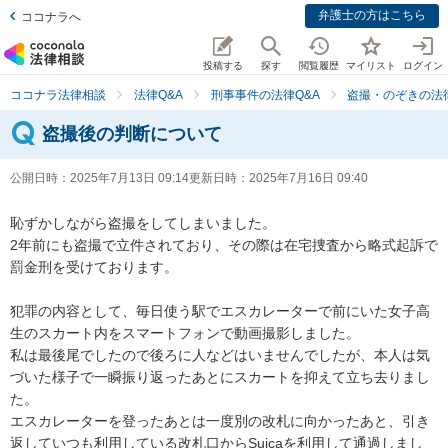
弁護士の方はこちら
ココナラへ
投稿する
探す
閲覧履歴
マイリスト
ログイン
ココナラ法律相談
法律Q&A
刑事事件の法律Q&A
盗撮・のぞきの法律
盗撮後の判断について
公開日時：
2025年7月13日 09:14
更新日時：
2025年7月16日 09:40
恥ずかしながら盗撮をしてしまいました。

2年前にも盗撮で立件されており、その際は在宅捜査から略式起訴で
罰金刑を受けております。

犯罪の内容として、毎日使う駅でエスカレーターで前にいた女子高
生のスカート内をスマートフォンで動画撮影しました。

私は最後尾でしたので後ろに人などはいませんでしたが、本人は気
づいた様子で一瞬振り返ったあとにスカートを抑えて立ち去りまし
た。

エスカレーターを登ったあとは一度別の改札に向かったあと、引き
返していつも利用している改札口からSuicaを利用して通過しまし