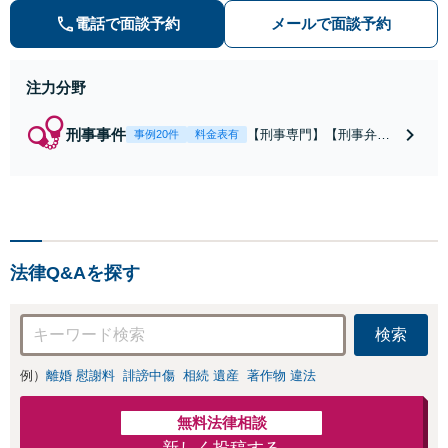
【弁護士泉義孝が相談、刑事弁護を
電話で面談予約
メールで面談予約
担当】【逮捕・勾留でお悩みの方は
ご相談下さい】
注力分野
刑事事件
【刑事専門】【刑事弁護
事例20件
料金表有
歴24年】【事務所全体刑
事相談実績7766件】【釈
放・不起訴実績多数】
【京大法学部卒】【着手
金原則２２万円（税
込）】【弁護士泉義孝が
法律Q&Aを探す
相談、弁護を直接担当】
逮捕されお困りの方は是
非弁護士泉義孝にご相談
検索
ご依頼下さい。
例）
離婚 慰謝料
誹謗中傷
相続 遺産
著作物 違法
無料法律相談