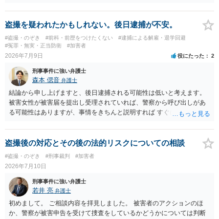
盗撮を疑われたかもしれない。後日逮捕が不安。
#盗撮・のぞき
#前科・前歴をつけたくない
#逮捕による解雇・退学回避
#冤罪・無実・正当防衛
#加害者
2026年7月9日
役にたった
2
刑事事件に強い弁護士
森本 偲音
弁護士
結論から申し上げますと、後日逮捕される可能性は低いと考えます。
被害女性が被害届を提出し受理されていれば、警察から呼び出しがあ
る可能性はありますが、事情をきちんと説明すれば すぐに逮捕される
ということはないと考えます。 別の卑猥な画像ということですが、こ
の画像が盗撮した画像等であれば別途問題となる可能性はあります
が、被害者が特定できない以上、 立件することは難しく、厳重注意で
盗撮後の対応とその後の法的リスクについての相談
終わる可能性が高いかと存じます。 以上ご参考までに。
#盗撮・のぞき
#刑事裁判
#加害者
2026年7月10日
刑事事件に強い弁護士
若井 亮
弁護士
初めまして。 ご相談内容を拝見しました。 被害者のアクションのほ
か、警察が被害申告を受けて捜査をしているかどうかについては判断