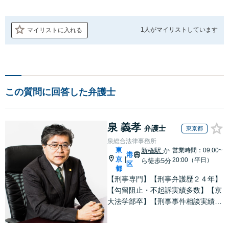
1人が
マイリストしています
マイリストに入れる
この質問に回答した弁護士
泉 義孝
弁護士
東京都
泉総合法律事務所
東
新橋駅
か
営業時間：09:00~
港
京
|
20:00（平日）
ら徒歩5分
区
都
【刑事専門】【刑事弁護歴２４年】
【勾留阻止・不起訴実績多数】【京
大法学部卒】【刑事事件相談実績77
66件（事務所全体）】【着手金原則
２５万円、成功報酬原則３３万円】