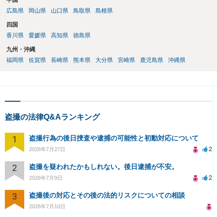
中国
広島県
岡山県
山口県
鳥取県
島根県
四国
香川県
愛媛県
高知県
徳島県
九州・沖縄
福岡県
佐賀県
長崎県
熊本県
大分県
宮崎県
鹿児島県
沖縄県
盗撮の法律Q&Aランキング
1
盗撮行為の後日捜査や逮捕の可能性と初動対応について
2
2026年7月27日
2
盗撮を疑われたかもしれない。後日逮捕が不安。
2
2026年7月9日
3
盗撮後の対応とその後の法的リスクについての相談
2026年7月10日