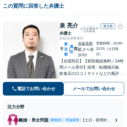
この質問に回答した弁護士
泉 亮介
東京都
インタビュ
ーを見る
弁護士
彩結法律事務所
赤坂見附
営業時間：10:00~
東
港
20:55（土日祝
京
駅
から徒
|
区
都
日）
歩3分
【全国対応】【初回相談無料／24時
間メール受付】採用・転職掲示板、
飲食店の口コミサイトなどの風評被
害対策など実績あり！【刑事】犯罪
の種類を問わず相談可。可能な限り
電話でお問い合わせ
メールでお問い合わせ
早期対応で駆けつけサポート【労
働】不当解雇・残業代請求はおまか
せください
注力分野
離婚・男女問題
【土日・夜間対応
事例1件
料金表有
可】【初回相談30