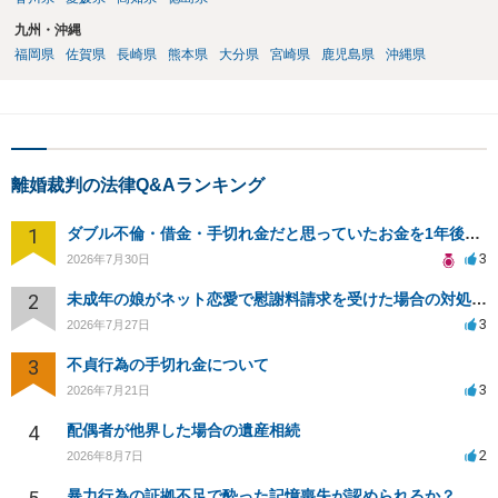
九州・沖縄
福岡県
佐賀県
長崎県
熊本県
大分県
宮崎県
鹿児島県
沖縄県
離婚裁判の法律Q&Aランキング
1
ダブル不倫・借金・手切れ金だと思っていたお金を1年後いまさら脅迫罪として通知書が来てまとめて請求
3
2026年7月30日
2
未成年の娘がネット恋愛で慰謝料請求を受けた場合の対処法は？
3
2026年7月27日
3
不貞行為の手切れ金について
3
2026年7月21日
4
配偶者が他界した場合の遺産相続
2
2026年8月7日
暴力行為の証拠不足で酔った記憶喪失が認められるか？