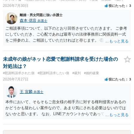
2026年7月30日
役にたった
3
離婚・男女問題に強い弁護士
森本 偲音
弁護士
ご相談事項について、以下のとおり回答させていただきます。 ご参考
にしていただき、ご心配であれば最寄りの法律事務所に関係資料一式
をご持参の上、ご相談していただければと存じます。 ① このLINEの
流れを見る限り、100万円は貸付金ではなく、手切れ金・和解金と評価
される可能性はあるのか ⇒LINEを含む１００万円の貸付に至るまでの
やり取り等の経緯、誓約書の内容等を踏まえて、関係を清算するため
未成年の娘がネット恋愛で慰謝料請求を受けた場合の
の 金銭であったと評価される可能性はあると考えます。 ② 「今後一
対処法は？
切関与しないなら100万円振り込む」というLINEや誓約書は、裁判上
#慰謝料請求された側
#慰謝料請求したい側
#裁判
#婚約破棄
どの程度証拠価値があるのか ⇒前後のやり取りや誓約書の具体的内容
2026年7月27日
役にたった
3
を見ない限り、具体的な判断はできませんが、一定の証拠価値はある
と考えます。 ③ 借用書があっても、後から100万円を貸付扱いに変更
王 宣麟
弁護士
することは認められるのか。 ⇒おそらく１００万円は不当利得（受け
取る正当な権利がないのに利益を取得した）として返還請求されてい
本件において、そもそもご息女様の相手方に対する権利侵害があるの
るものかと推察しますので、 貸金返還ではないかと存じます。 ④ 私
かどうかも疑わしい案件なので、あまり気にされる必要はないのでは
は現在、収入も不安定で貯金もなくリボ払い借金が既に約100万あり。
ないかと思います。 なお、LINEアカウントからであっても、そこに紐
今年に再婚したが主人はお金に厳しい為、一括で220万円を支払う事は
づけられた電話番号の開示→携帯電話会社から氏名・住所が開示され
困難 仮に裁判で敗訴した場合でも、分割払いになる可能性はあります
るパターンはありえるものの、本件のような精神的損害が発生したと
か。 ⇒判決となり敗訴してしまった場合は、強制執行により不動産等
明確にいえないような案件において開示がなされる可能性も低いので