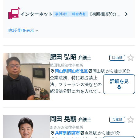
分無料】「相手方
から書面を提示さ
インターネット
【初回相談30分無
事例3件
料金表有
れたら、サインす
料】状況に応じて
る前にご相談を」
手段を使い分け、
経験豊富な弁護士
他3分野を表示
適切な方法で投稿
が全力で交渉にあ
の削除・発信者情
たります！相手方
報開示請求をおこ
と直接話す精神的
ないます「企業や
負担を軽減「弁護
肥田 弘昭
お店の風評被害対
弁護士
岡山県
士の交渉で慰謝料
策／売り上げ低下
肥田弘昭法律事務所
金額アップ／減額
防止のために尽
岡山県
岡山市北区
岡山駅
から徒歩10分
|
交渉も対応可」
力」加害者側の対
企業法務、特に独占禁止
【完全個室対応】
詳細を見
応可：開示請求の
法、フリーランス法などの
る
意見照会が来たと
経済法分野に力を入れてい
きの対処法、被害
ます！！！
者との示談交渉
岡田 晃朝
弁護士
兵庫県
あさがお法律事務所
兵庫県
西宮市
今津駅
から徒歩1分
|