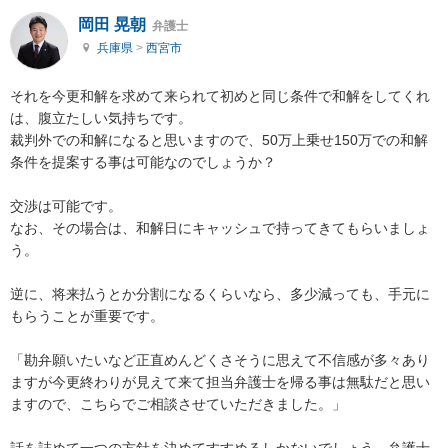
岡田 晃朝
弁護士
兵庫県
>
西宮市
それを今更和解を求めて来られて初めと同じ条件で和解をしてくれ
は、腹立たしい気持ちです。

裁判外での和解になると思いますので、50万上乗せ150万での和解
条件を提案する事は可能なのでしょうか？

交渉は可能です。

なお、その場合は、和解日にキャッシュで持ってきてもらいましょ
う。

逆に、将来払うとか分割になるくらいなら、多少減っても、手元に
もらうことが重要です。

「勘弁願いたいなど正直めんどくさそうに思えて不信感が多々あり
ますが今更終わりが見えて来て担当弁護士を帰る事は無駄だと思い
ますので、こちらでご相談させていただきました。」

話を詰めて一つの方針を決めてすすめるしかないでしょう。弁護士