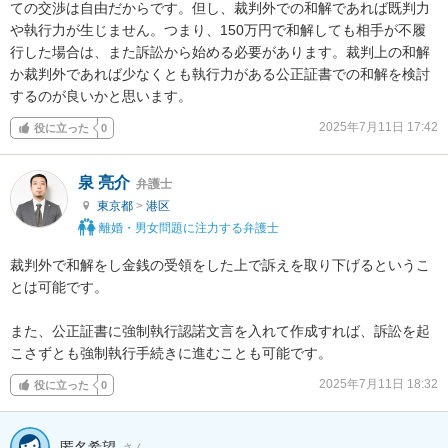
ての交渉は自由だからです。但し、裁判外での和解であれば既判力
や執行力が生じません。つまり、150万円で和解しても相手が不履
行した場合は、また訴訟から始める必要があります。裁判上の和解
か裁判外であれば少なくとも執行力がある公正証書での和解を検討
するのが良いかと思います。
2025年7月11日 17:42
役に立った
0
泉 亮介
弁護士
東京都
>
港区
離婚・男女問題に注力する弁護士
裁判外で和解をし金銭の受領をした上で訴えを取り下げるというこ
とは可能です。

また、公正証書に強制執行認諾文言を入れて作成すれば、訴訟を起
こさずとも強制執行手続きに進むことも可能です。
2025年7月11日 18:32
役に立った
0
匿名希望
さん