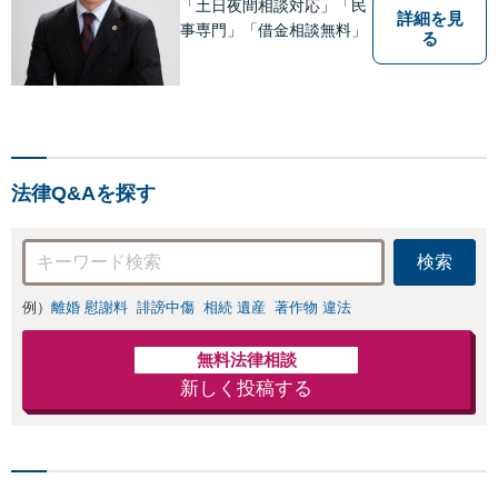
「土日夜間相談対応」「民
詳細を見
事専門」「借金相談無料」
る
法律Q&Aを探す
検索
例）
離婚 慰謝料
誹謗中傷
相続 遺産
著作物 違法
無料法律相談
新しく投稿する