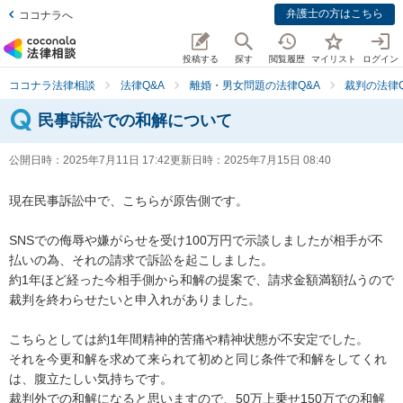
弁護士の方はこちら
ココナラへ
投稿する
探す
閲覧履歴
マイリスト
ログイン
ココナラ法律相談
法律Q&A
離婚・男女問題の法律Q&A
裁判の法律Q
民事訴訟での和解について
公開日時：
2025年7月11日 17:42
更新日時：
2025年7月15日 08:40
現在民事訴訟中で、こちらが原告側です。

SNSでの侮辱や嫌がらせを受け100万円で示談しましたが相手が不
払いの為、それの請求で訴訟を起こしました。

約1年ほど経った今相手側から和解の提案で、請求金額満額払うので
裁判を終わらせたいと申入れがありました。

こちらとしては約1年間精神的苦痛や精神状態が不安定でした。

それを今更和解を求めて来られて初めと同じ条件で和解をしてくれ
は、腹立たしい気持ちです。

裁判外での和解になると思いますので、50万上乗せ150万での和解