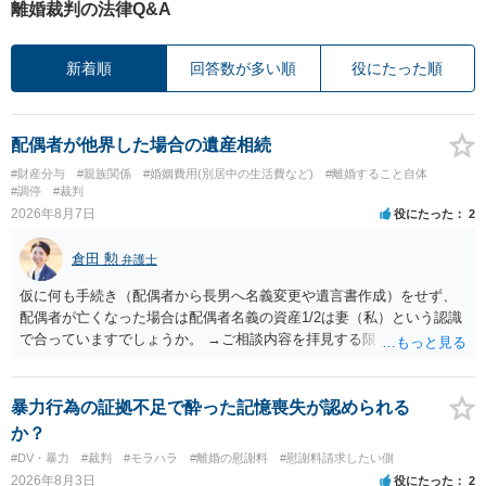
離婚裁判の法律Q&A
新着順
回答数が多い順
役にたった順
配偶者が他界した場合の遺産相続
#財産分与
#親族関係
#婚姻費用(別居中の生活費など)
#離婚すること自体
#調停
#裁判
2026年8月7日
役にたった
2
倉田 勲
弁護士
仮に何も手続き（配偶者から長男へ名義変更や遺言書作成）をせず、
配偶者が亡くなった場合は配偶者名義の資産1/2は妻（私）という認識
で合っていますでしょうか。 →ご相談内容を拝見する限りでは、その
認識で合ってはいます。 なお、逆に１/２しか権利がないため、自宅を
完全に所有する場合は、他の相続人に対して自宅の評価額の１/２の代
償金の支払いが必要になります。
暴力行為の証拠不足で酔った記憶喪失が認められる
か？
#DV・暴力
#裁判
#モラハラ
#離婚の慰謝料
#慰謝料請求したい側
2026年8月3日
役にたった
2