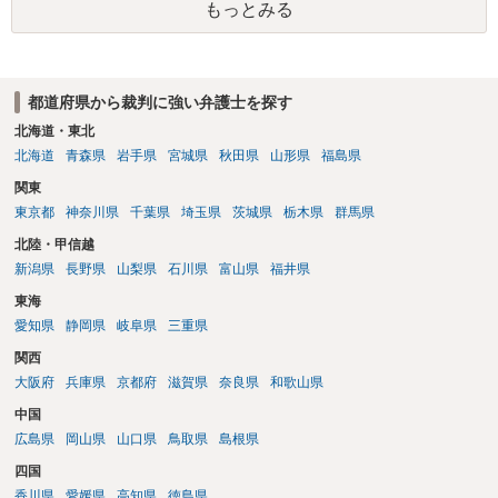
の財産を差し押さえられ、そこから債権回収が図られることになりま
もっとみる
はないかと推察します。
すが、 和解であれば柔軟な解決が可能ですので、その場合は分割払
いにより支払うことも十分可能です。 ⑤ このような事情であれば、私
は120万円のみ和解交渉を続けるべきでしょうか。 ⇒ご相談者様の認
識を前提にすれば、１００万円も含めて返済する必要はないと考えら
都道府県から裁判に強い弁護士を探す
れるため、 120万円のみについて交渉を続けることがベターかと存じ
北海道・東北
ます。
北海道
青森県
岩手県
宮城県
秋田県
山形県
福島県
関東
東京都
神奈川県
千葉県
埼玉県
茨城県
栃木県
群馬県
北陸・甲信越
新潟県
長野県
山梨県
石川県
富山県
福井県
東海
愛知県
静岡県
岐阜県
三重県
関西
大阪府
兵庫県
京都府
滋賀県
奈良県
和歌山県
中国
広島県
岡山県
山口県
鳥取県
島根県
四国
香川県
愛媛県
高知県
徳島県