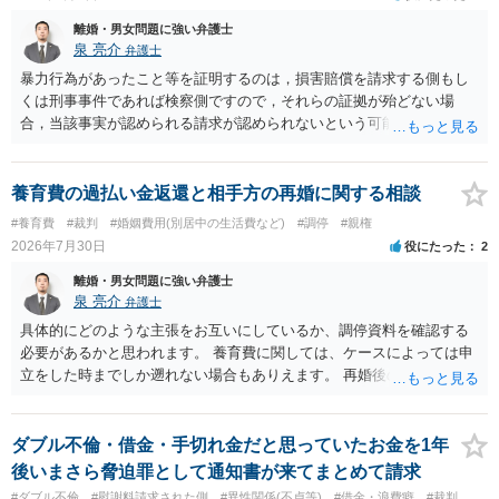
離婚・男女問題に強い弁護士
泉 亮介
弁護士
暴力行為があったこと等を証明するのは，損害賠償を請求する側もし
くは刑事事件であれば検察側ですので，それらの証拠が殆どない場
合，当該事実が認められる請求が認められないという可能性はあるで
しょう。
養育費の過払い金返還と相手方の再婚に関する相談
#養育費
#裁判
#婚姻費用(別居中の生活費など)
#調停
#親権
2026年7月30日
役にたった
2
離婚・男女問題に強い弁護士
泉 亮介
弁護士
具体的にどのような主張をお互いにしているか、調停資料を確認する
必要があるかと思われます。 養育費に関しては、ケースによっては申
立をした時までしか遡れない場合もありえます。 再婚後の相手方の行
動がどのようなものであったのかも重要であるため、相手が再婚後の
養育費に関するやりとり等があればそちらについても確認する必要が
あるでしょう。 公開相談の場での回答よりも個別に弁護士にご相談さ
ダブル不倫・借金・手切れ金だと思っていたお金を1年
れることをお勧めいたします。
後いまさら脅迫罪として通知書が来てまとめて請求
#ダブル不倫
#慰謝料請求された側
#異性関係(不貞等)
#借金・浪費癖
#裁判