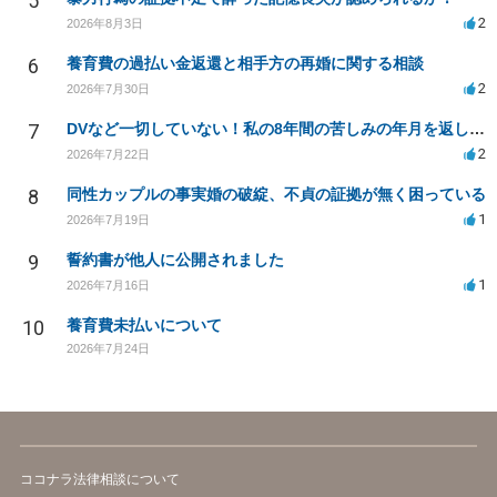
5
2
2026年8月3日
6
養育費の過払い金返還と相手方の再婚に関する相談
2
2026年7月30日
7
DVなど一切していない！私の8年間の苦しみの年月を返して！
2
2026年7月22日
8
同性カップルの事実婚の破綻、不貞の証拠が無く困っている
1
2026年7月19日
9
誓約書が他人に公開されました
1
2026年7月16日
10
養育費未払いについて
2026年7月24日
ココナラ法律相談について