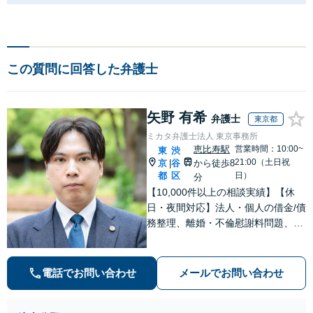
この質問に回答した弁護士
矢野 有希
弁護士
東京都
ミカタ弁護士法人 東京事務所
恵比寿駅
営業時間：10:00~
東
渋
21:00（土日祝
京
谷
から徒歩8
|
都
区
日）
分
【10,000件以上の相談実績】【休
日・夜間対応】法人・個人の借金/債
務整理、離婚・不倫慰謝料問題、刑
事事件・少年事件/企業法務ならお任
せください。365日受付で、スピー
ディーに対応いたします。
電話でお問い合わせ
メールでお問い合わせ