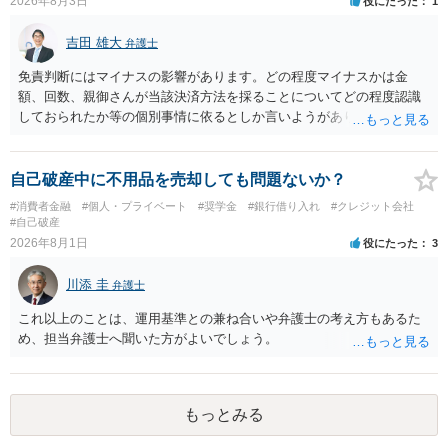
2026年8月3日
役にたった
1
吉田 雄大
弁護士
免責判断にはマイナスの影響があります。どの程度マイナスかは金
額、回数、親御さんが当該決済方法を採ることについてどの程度認識
しておられたか等の個別事情に依るとしか言いようがありません。 と
もあれ、依頼しておられる弁護士さんに直ちに具体的状況をお伝えに
なって相談し、善後策を考えることをお勧めします。
自己破産中に不用品を売却しても問題ないか？
#消費者金融
#個人・プライベート
#奨学金
#銀行借り入れ
#クレジット会社
#自己破産
2026年8月1日
役にたった
3
川添 圭
弁護士
これ以上のことは、運用基準との兼ね合いや弁護士の考え方もあるた
め、担当弁護士へ聞いた方がよいでしょう。
もっとみる