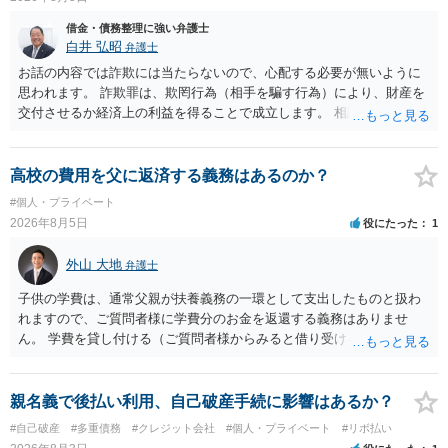
借金・債務整理に強い弁護士
白井 弘昭
弁護士
お話の内容では詐欺には当たらないので、心配する必要が無いように
思われます。 詐欺罪は、欺罔行為（相手を騙す行為）により、財産を
交付させるか経済上の利益を得ることで成立します。 相談者さんは、
お金が返金できないというだけで、何ら相手を騙していません。 です
ので、詐欺罪の実行行為性が無く罪に問うことはできません。 おそら
く、相手が真実を話せば警察も取り合わないと思いますが、虚偽の内
高校の費用を父に返済する義務はあるのか？
容を述べた場合は、捜査はあるかもしれません。 ただし、捜査におい
#個人・プライベート
て、真実を説明すれば、「ちゃんと返しなさいよ」程度の注意で済む
2026年8月5日
役にたった
1
ことだと思われます。 また、返せるお金が無いのであれば、返せない
のは致し方ありません。真摯に分割して支払うことを相手に告げてい
外山 大地
弁護士
くのみでしょう。 以上、ご参考まで。
子供の学費は、通常父親が扶養義務の一環として支出したものと扱わ
れますので、ご質問者様に学費分のお金を返還する義務はありませ
ん。 学費を貸し付ける（ご質問者様からみると借り受ける）といった
合意がない限りは、法的に返す義務があると主張するのは難しいでし
ょう。
親名義で後払い利用、自己破産手続に影響はあるか？
#自己破産
#多重債務
#クレジット会社
#個人・プライベート
#リボ払い