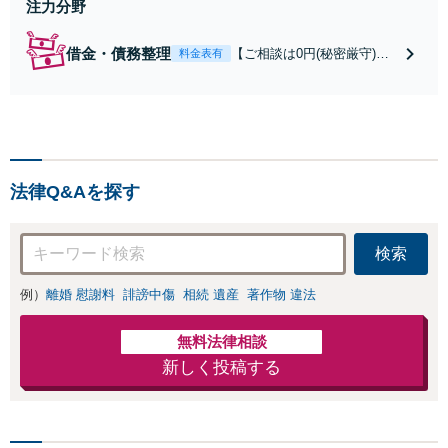
注力分野
借金・債務整理
【ご相談は0円(秘密厳守)】
料金表有
【自己破産40万円～/個人再
生50万円～】法人・個人問
わず最適な解決策を提案し
ます。減らない借金の返済
でお困りの方は、お一人で
悩まず解決実績豊富なミカ
法律Q&Aを探す
タ弁護士法人にご相談くだ
さい。
検索
例）
離婚 慰謝料
誹謗中傷
相続 遺産
著作物 違法
無料法律相談
新しく投稿する