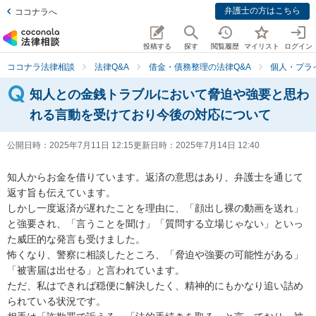
弁護士の方はこちら
ココナラへ
投稿する
探す
閲覧履歴
マイリスト
ログイン
ココナラ法律相談
法律Q&A
借金・債務整理の法律Q&A
個人・プラ
知人との金銭トラブルにおいて脅迫や強要と思わ
れる言動を受けており今後の対応について
公開日時：
2025年7月11日 12:15
更新日時：
2025年7月14日 12:40
知人からお金を借りています。返済の意思はあり、弁護士を通じて
返す旨も伝えています。

しかし一度返済が遅れたことを理由に、「顔出し裸の動画を送れ」
と強要され、「言うことを聞け」「質問する立場じゃない」といっ
た威圧的な発言も受けました。

怖くなり、警察に相談したところ、「脅迫や強要の可能性がある」
「被害届は出せる」と言われています。

ただ、私はできれば穏便に解決したく、精神的にもかなり追い詰め
られている状況です。
