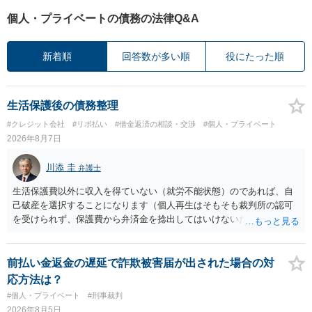
個人・プライベートの債務の法律Q&A
新着順
回答数が多い順
役にたった順
生活保護後の債務整理
#クレジット会社
#リボ払い
#借金返済の相談・交渉
#個人・プライベート
2026年8月7日
川添 圭
弁護士
生活保護費以外に収入を得ていない（就労不能状態）のであれば、自
己破産を選択することになります（個人再生はそもそも裁判所の認可
を受けられず、保護費から弁済金を捻出してはいけないため任意整理
という選択肢もありません）。法テラスの法律扶助を利用すれば弁護
士費用は法テラスが負担し、裁判所の予納金等も法テラスが援助して
くれるため、弁護士へ自己破産を任せれば解決します。
前払い金返金の遅延で詐欺被害届が出された場合の対
応方法は？
#個人・プライベート
#刑事裁判
2026年8月5日