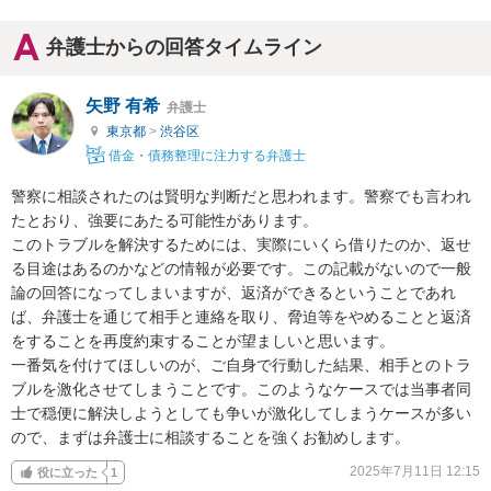
弁護士からの回答タイムライン
矢野 有希
弁護士
東京都
>
渋谷区
借金・債務整理に注力する弁護士
警察に相談されたのは賢明な判断だと思われます。警察でも言われ
たとおり、強要にあたる可能性があります。

このトラブルを解決するためには、実際にいくら借りたのか、返せ
る目途はあるのかなどの情報が必要です。この記載がないので一般
論の回答になってしまいますが、返済ができるということであれ
ば、弁護士を通じて相手と連絡を取り、脅迫等をやめることと返済
をすることを再度約束することが望ましいと思います。

一番気を付けてほしいのが、ご自身で行動した結果、相手とのトラ
ブルを激化させてしまうことです。このようなケースでは当事者同
士で穏便に解決しようとしても争いが激化してしまうケースが多い
ので、まずは弁護士に相談することを強くお勧めします。
2025年7月11日 12:15
役に立った
1