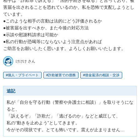
相手は「詐欺罪で訴える」「法的手続きを取る」と言っており、被
害届を出されることを恐れているのか、私を恐怖で支配しようとし
ています。

●このような相手の言動は法的にどう評価されるか

●被害届を出すべきか、また今後の対応方法

●示談や慰謝料請求は可能か

●私の行動が恐喝等にならないよう注意点があれば

ご助言をお願いしたく思います。よろしくお願いいたします。
けけけ さん
個人・プライベート
詐欺被害での債務
借金返済の相談・交渉
追記
私が「自分を守る行動（警察や弁護士に相談）」を取りそうにな
ると、

「訴えるぞ」「詐欺だ」「逃げるのか」などと威圧して、

私の“動きを止めよう”としてきます。

今がその現状です。とても怖いです。震えが止まりません…