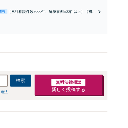
だけでなく予防法務までワンストップで対応！顧問弁護士
お探しの方もご相談ください！【顧問経験豊富】【個別案
【累計相談件数2000件、解決事例500件以上】【初回
表有
も対応OK】
相談（電話・WEB）無料】「オーダーメイドの解決
策を提示」依頼者様の話を丁寧にうかがい、どんな
不安があるのか、何を解決したいのかを正確に読み
取ります。【東京都在住以外の方も対応】
検索
無料法律相談
新しく投稿する
 違法