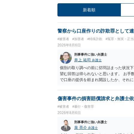
新着順
警察から口座作りの詐欺罪として連
#被害者
#加害者
#特殊詐欺
#冤罪・無実・正当
2026年8月6日
刑事事件に強い弁護士
井上 祐司
弁護士
個別の取り調べの前に切羽詰まった状況下
望む回答は得られないと思います。 お手
で口座の提供を頼まれ開設したか、それに
ついて、お近くで詳細な法律相談を受けら
でいえば、任意取り調べの場合、ＩＣレコ
ます。
傷害事件の損害賠償請求と弁護士依
#被害者
#暴行・傷害罪
2026年8月6日
刑事事件に強い弁護士
泉 亮介
弁護士