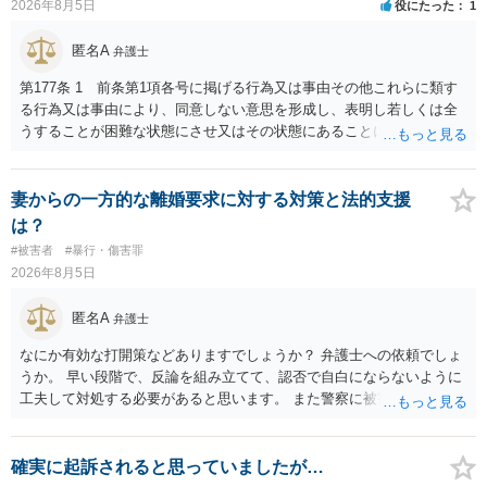
2026年8月5日
役にたった
1
体拘束と、処分待ちという状況を利用して、被害弁償を受けておくこ
とが有効である場合が多い）ことを考慮しておく必要があります。
匿名A
弁護士
第177条 1 前条第1項各号に掲げる行為又は事由その他これらに類す
る行為又は事由により、同意しない意思を形成し、表明し若しくは全
うすることが困難な状態にさせ又はその状態にあることに乗じて、性
交、肛門性交、口腔性交又は膣若しくは肛門に身体の一部（陰茎を除
く。）若しくは物を挿入する行為であってわいせつなもの（以下この
条及び第179条第2項において「性交等」という。）をした者は、婚姻
妻からの一方的な離婚要求に対する対策と法的支援
関係の有無にかかわらず、5年以上の有期拘禁刑に処する。 第176条 1
は？
次に掲げる行為又は事由その他これらに類する行為又は事由により、
#被害者
#暴行・傷害罪
同意しない意思を形成し、表明し若しくは全うすることが困難な状態
2026年8月5日
にさせ又はその状態にあることに乗じて、わいせつな行為をした者
は、婚姻関係の有無にかかわらず、6月以上10年以下の拘禁刑に処す
匿名A
弁護士
る。 ③アルコール若しくは薬物を摂取させること又はそれらの影響が
あること。 以上の通りですから、アルコール摂取だけでなく、「同意
なにか有効な打開策などありますでしょうか？ 弁護士への依頼でしょ
しない意思を形成し、表明し若しくは全うすることが困難な状態」で
うか。 早い段階で、反論を組み立てて、認否で自白にならないように
あることが必要です。
工夫して対処する必要があると思います。 また警察に被害届を出すと
して、なんとか受理してもらうための方策などありますでしょうか？
告訴状を作って証拠をそろえて出すことでしょう。
確実に起訴されると思っていましたが…