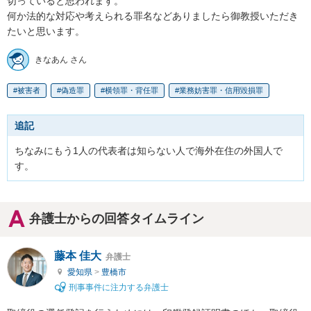
切っていると思われます。

何か法的な対応や考えられる罪名などありましたら御教授いただき
たいと思います。
きなあん さん
被害者
偽造罪
横領罪・背任罪
業務妨害罪・信用毀損罪
追記
ちなみにもう1人の代表者は知らない人で海外在住の外国人で
す。
弁護士からの回答タイムライン
藤本 佳大
弁護士
愛知県
>
豊橋市
刑事事件に注力する弁護士