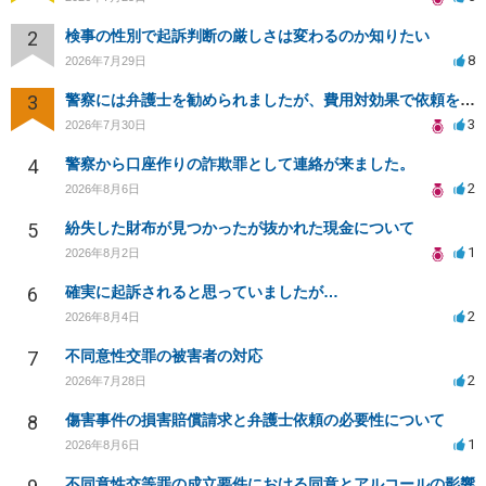
2
検事の性別で起訴判断の厳しさは変わるのか知りたい
8
2026年7月29日
3
警察には弁護士を勧められましたが、費用対効果で依頼をすることを躊躇しています。
3
2026年7月30日
4
警察から口座作りの詐欺罪として連絡が来ました。
2
2026年8月6日
5
紛失した財布が見つかったが抜かれた現金について
1
2026年8月2日
6
確実に起訴されると思っていましたが…
2
2026年8月4日
7
不同意性交罪の被害者の対応
2
2026年7月28日
8
傷害事件の損害賠償請求と弁護士依頼の必要性について
1
2026年8月6日
不同意性交等罪の成立要件における同意とアルコールの影響