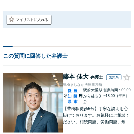
マイリストに入れる
この質問に回答した弁護士
藤本 佳大
弁護士
愛知県
豊橋まちなか法律事務所
駅前大通駅
営業時間：09:00
愛
豊
~18:00（平日）
知
橋
から徒歩3
|
県
市
分
【豊橋駅徒歩5分】丁寧な説明を心
掛けております。お気軽にご相談く
ださい。相続問題、労働問題、刑事
事件その他一般民事事件に対応して