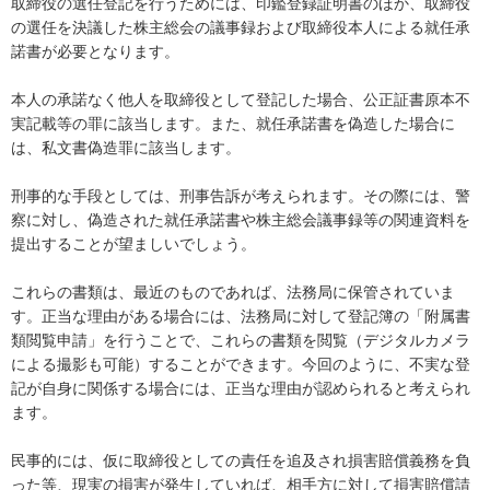
取締役の選任登記を行うためには、印鑑登録証明書のほか、取締役
の選任を決議した株主総会の議事録および取締役本人による就任承
諾書が必要となります。

本人の承諾なく他人を取締役として登記した場合、公正証書原本不
実記載等の罪に該当します。また、就任承諾書を偽造した場合に
は、私文書偽造罪に該当します。

刑事的な手段としては、刑事告訴が考えられます。その際には、警
察に対し、偽造された就任承諾書や株主総会議事録等の関連資料を
提出することが望ましいでしょう。

これらの書類は、最近のものであれば、法務局に保管されていま
す。正当な理由がある場合には、法務局に対して登記簿の「附属書
類閲覧申請」を行うことで、これらの書類を閲覧（デジタルカメラ
による撮影も可能）することができます。今回のように、不実な登
記が自身に関係する場合には、正当な理由が認められると考えられ
ます。

民事的には、仮に取締役としての責任を追及され損害賠償義務を負
った等、現実の損害が発生していれば、相手方に対して損害賠償請