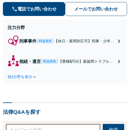
います。【完全個室】【弁護士歴10
年】
電話でお問い合わせ
メールでお問い合わせ
注力分野
刑事事件
【休日・夜間対応可】刑事・少年事
料金表有
件に実績多数！身柄を拘束されてし
まった方のもとへ迅速に接見。早期
の身柄解放、示談交渉など、スピー
相続・遺言
【豊橋駅5分】親族間トラブル・
料金表有
ド感のある積極的な弁護活動を行い
生前対策の実績豊富！地元豊橋の
ます。お早めにご相談ください【完
不動産事情にも精通しています。
全個室】
他1分野を表示
遺産分割、遺留分、相続放棄、遺
言書の作成、事業の親族間承継な
ど、お気軽にご相談ください【弁
護士歴10年】
法律Q&Aを探す
検索