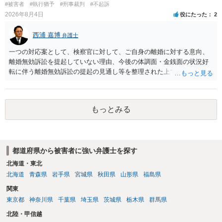
#被害者
#執行猶予
#刑事裁判
#不起訴
2026年8月4日
役にたった
2
西浦 嘉博
弁護士
一つの対応案として、検察官に対して、ご自身の離婚に対する意向、
離婚無効訴訟を提起していない理由、今後の体調面・金銭面の状況好
転に伴う離婚無効訴訟の提起の見通し等を整理された上で、書面とし
て提出されることを検討されてみてはいかがでしょうか。 少なくとも
検察官の処分判断の際、相談者さんの意向を示す証拠の一つとして位
置づけられる様に思われます。 より詳細についてお聞きになりたい場
もっとみる
合、最寄りの法律事務所での相談を検討ください
都道府県から被害者に強い弁護士を探す
北海道・東北
北海道
青森県
岩手県
宮城県
秋田県
山形県
福島県
関東
東京都
神奈川県
千葉県
埼玉県
茨城県
栃木県
群馬県
北陸・甲信越