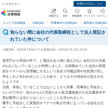
弁護士の方はこちら
ココナラへ
投稿する
探す
閲覧履歴
マイリスト
ログイン
ココナラ法律相談
法律Q&A
刑事事件の法律Q&A
被害者の法律Q&A
知らない間に会社の代表取締役として法人登記さ
れていた件について
公開日時：
2025年7月9日 17:41
更新日時：
2025年7月12日 19:40
某官庁から申請の件で、と電話があり身に覚えのない会社の2人代表
の1人になっていることが判明しました。以前勤めていた会社の実質
的オーナーから管理職にするという名目で印鑑証明や住民票の写し
等をくれと言われ出したことがあり、どうもその頃会社が設立され
たようです。

当然、承知していることではないことから刑事、民事的に手続きし
たいのですが、知人から2人代表だから私文書偽造や公正証書原本不
実記載等には当たらないといったことを言われました。

勝手に手続きした実質的オーナーが私が代表になっている会社も仕