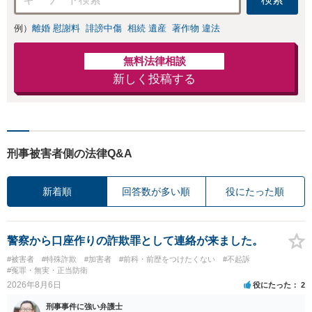
例）
離婚 慰謝料
誹謗中傷
相続 遺産
著作物 違法
無料法律相談
新しく投稿する
刑事被害者側の法律Q&A
新着順
回答数が多い順
役にたった順
警察から口座作りの詐欺罪として連絡が来ました。
#被害者
#特殊詐欺
#加害者
#前科・前歴をつけたくない
#不起訴
#冤罪・無実・正当防衛
2026年8月6日
役にたった
2
刑事事件に強い弁護士