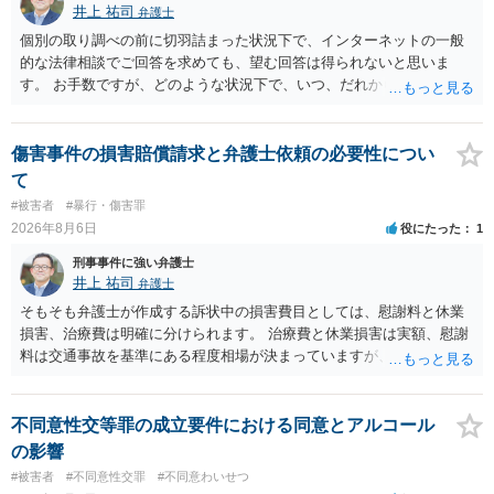
井上 祐司
弁護士
個別の取り調べの前に切羽詰まった状況下で、インターネットの一般
的な法律相談でご回答を求めても、望む回答は得られないと思いま
す。 お手数ですが、どのような状況下で、いつ、だれからどのような
経緯で口座の提供を頼まれ開設したか、それによる詐欺等の収益がど
の程度だと聞いているのかということについて、お近くで詳細な法律
相談を受けられたうえで対処方法を探された方がよいと思われます。
傷害事件の損害賠償請求と弁護士依頼の必要性につい
一般論でいえば、任意取り調べの場合、ＩＣレコーダーを持参して取
て
り調べ内容を録音することは必須だと考えます。
#被害者
#暴行・傷害罪
2026年8月6日
役にたった
1
刑事事件に強い弁護士
井上 祐司
弁護士
そもそも弁護士が作成する訴状中の損害費目としては、慰謝料と休業
損害、治療費は明確に分けられます。 治療費と休業損害は実額、慰謝
料は交通事故を基準にある程度相場が決まっていますが、全治１０日
間の打撲であれば実際のところ１０～１５万円程度が相場だと思われ
ます。 そうすると、弁護士に依頼した場合はおそらく高い確率で費用
倒れ（回収しても全額弁護士費用となる）となる可能性が高いものと
不同意性交等罪の成立要件における同意とアルコール
予想します。 本人訴訟で進める場合には、すでに刑事手続が終了して
の影響
いる以上、相手方に資力がないことが多く回収できないケースが多い
#被害者
#不同意性交罪
#不同意わいせつ
（そのため、刑事事件の手続き中に、不本意ではあっても加害者の身