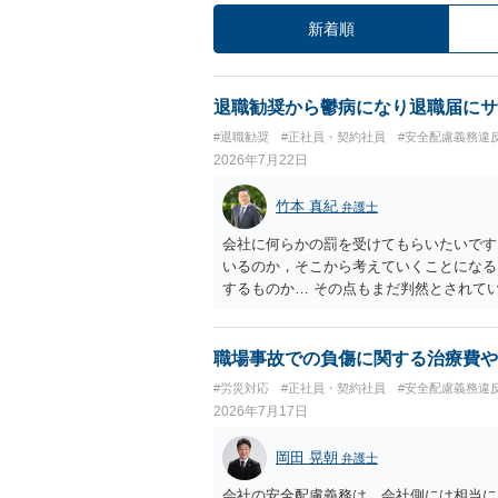
新着順
退職勧奨から鬱病になり退職届にサ
#退職勧奨
#正社員・契約社員
#安全配慮義務違
2026年7月22日
竹本 真紀
弁護士
会社に何らかの罰を受けてもらいたいです
いるのか，そこから考えていくことになる
するものか… その点もまだ判然とされて
ば，その点を検討していくことから始める
職場事故での負傷に関する治療費や
#労災対応
#正社員・契約社員
#安全配慮義務違
2026年7月17日
岡田 晃朝
弁護士
会社の安全配慮義務は、会社側には相当に