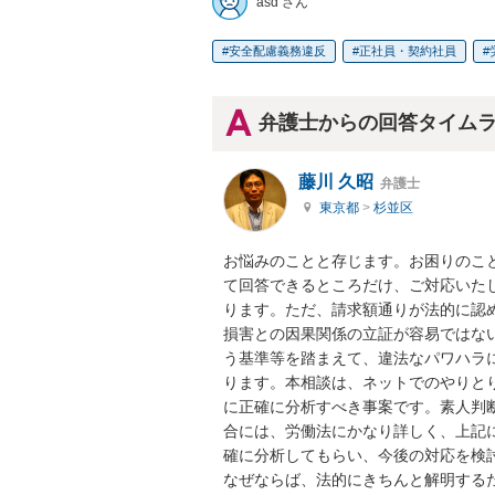
asd さん
安全配慮義務違反
正社員・契約社員
弁護士からの回答タイム
藤川 久昭
弁護士
東京都
>
杉並区
お悩みのことと存じます。お困りのこ
て回答できるところだけ、ご対応いた
ります。ただ、請求額通りが法的に認
損害との因果関係の立証が容易ではな
う基準等を踏まえて、違法なパワハラ
ります。本相談は、ネットでのやりと
に正確に分析すべき事案です。素人判
合には、労働法にかなり詳しく、上記
確に分析してもらい、今後の対応を検
なぜならば、法的にきちんと解明する