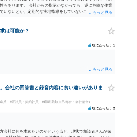
性もあります。 会社からの指示がなかっても、逆に危険な作業
ていないとか、定期的な実地指導をしていないことが問題にな
ければ免責されるわけではありません。責任追及の交渉となる
求は可能か？
役にたった
1
。会社の回答書と録音内容に食い違いがありま
務違反
#正社員・契約社員
#退職理由(自己都合・会社都合)
役にたった
2
方会社に何を求めたいのかという点と、現状で相談者さんが保