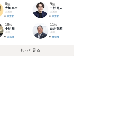
8
9
位
位
大橋 卓生
三村 勇人
弁護士
弁護士
東京都
東京都
10
11
位
位
小杉 和
白井 弘昭
弁護士
弁護士
京都府
愛知県
もっと見る