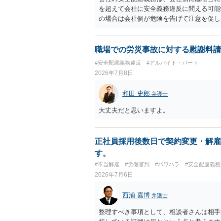
を超えて会社に安全義務違反に問える可能
の場合は会社側が危険を告げて注意を促し
った事例もあります。ですので、指示が無
でしょう。
職場での労災事故に対する慰謝料請
#安全配慮義務違反
#アルバイト・パート
2026年7月8日
和田 史郎
弁護士
大丈夫だと思いますよ。
正社員採用後数日で契約変更・解雇
す。
#不当解雇
#労働審判
#パワハラ
#安全配慮義
2026年7月6日
西浦 嘉博
弁護士
整理すべき事項として、相談者さんは相手