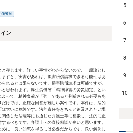
5
労働審判
6
ライン
7
8
とと存じます。詳しい事情がわからないので、一般論とし
9
しますと、実害があれば、損害賠償請求できる可能性はあ
められるとは限らないです。損害賠償請求は可能ですが、
いと思われます。厚生労働省「精神障害の労災認定」とい
10
によって、精神負荷が「強」であると判断される必要もあ
りだけでは、正確な回答が難しい案件です。本件は、法的
断は大いに危険です。法的責任をきちんと追及されたい場
に関係した法理等にも通じた弁護士等に相談し、法的に正
討するべきです。弁護士への直接相談が良いと思います。
ために、良い知恵を得るには必要だからです。良い解決に