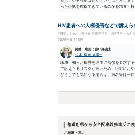
持している証拠は何かという点と考えます
った証拠を確保できているのかを精査・検
思われます。 上記、ご参考ください。
HIV患者への人権侵害などで訴えら
#職場いじめ
#安全配慮義務違反
#経営者・会社
2026年6月26日
労働・雇用に強い弁護士
並木 重伸
弁護士
職務上知った病歴を理由に補償を要求する
て訴えらるリスクが高いため、絶対におや
どうしても気になる場合は、病名等は一切
会社に相談されることをお勧めします。
都道府県から安全配慮義務違反に強
北海道・東北