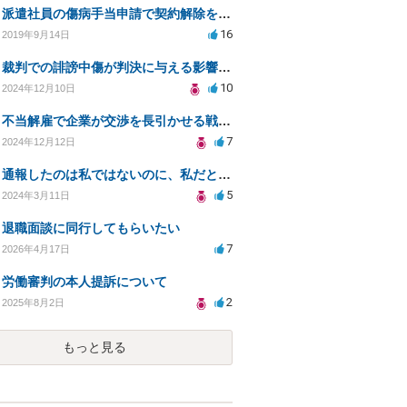
派遣社員の傷病手当申請で契約解除を通告された場合の対応策
16
2019年9月14日
裁判での誹謗中傷が判決に与える影響と対処法
10
2024年12月10日
不当解雇で企業が交渉を長引かせる戦略の傾向について
7
2024年12月12日
通報したのは私ではないのに、私だと思われている場合はどうしたら良いのか？
5
2024年3月11日
退職面談に同行してもらいたい
7
2026年4月17日
労働審判の本人提訴について
2
2025年8月2日
もっと見る