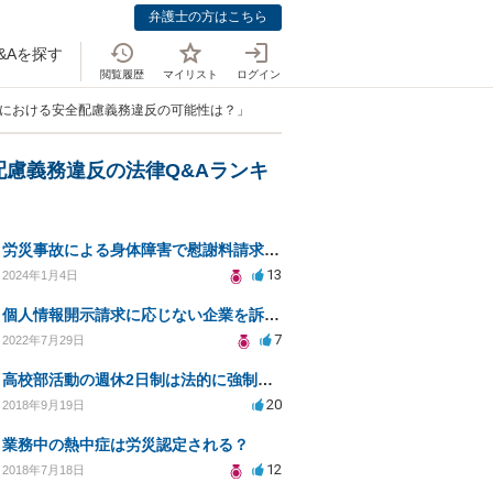
弁護士の方はこちら
&Aを探す
閲覧履歴
マイリスト
ログイン
法における安全配慮義務違反の可能性は？」
配慮義務違反の法律Q&Aランキ
労災事故による身体障害で慰謝料請求はできるのでしょうか？
13
2024年1月4日
個人情報開示請求に応じない企業を訴えたい
7
2022年7月29日
高校部活動の週休2日制は法的に強制されるのか？
20
2018年9月19日
業務中の熱中症は労災認定される？
12
2018年7月18日