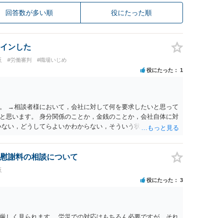
回答数が多い順
役にたった順
インした
反
#労働審判
#職場いじめ
役にたった
1
。 →相談者様において，会社に対して何を要求したいと思って
と思います。 身分関係のことか，金銭のことか，会社自体に対
いない，どうしてらよいかわからない，そういう状態なのであれ
のがよいと思います。
慰謝料の相談について
反
役にたった
3
厳しく見られます。 労災での対応はもちろん必要ですが、それ