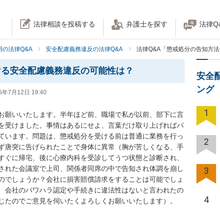
法律相談を投稿する
弁護士を探す
法律Q
の法律Q&A
安全配慮義務違反の法律Q&A
法律Q&A「懲戒処分の告知方
ける安全配慮義務違反の可能性は？
安全
ング
5年7月12日 19:40
1
お願いいたします。半年ほど前、職場で私が以前、部下に言
を受けました。事情はあるにせよ、言葉だけ取り上げればパ
ています。問題は、懲戒処分を受ける前は普通に業務を行っ
2
ず唐突に告げられたことで身体に異常（胸が苦しくなる、手
すぐに帰宅、後に心療内科を受診してうつ状態と診断され、
された会議室で上司、関係者同席の中で告知され体調を崩し
3
のでしょうか？会社に損害賠償請求をすることは可能でしょ
、会社のパワハラ認定や手続きに違法性はないと言われたの
4
じたのでご意見を伺いたくよろしくお願いいたします）。