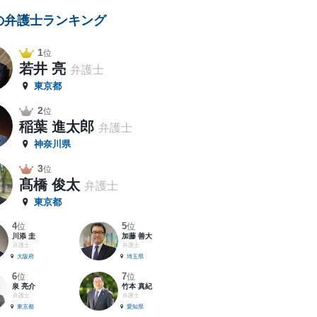
の弁護士ランキング
1
位
若井 亮
弁護士
東京都
2
位
稲葉 進太郎
弁護士
神奈川県
3
位
髙橋 俊太
弁護士
東京都
4
5
位
位
川添 圭
加藤 善大
弁護士
弁護士
大阪府
埼玉県
6
7
位
位
泉 亮介
竹本 真紀
弁護士
弁護士
東京都
愛知県