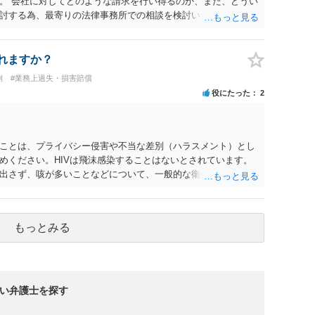
。 会社に対してどのような請求を行い得るのか、また、どうい
討する為、最寄りの法律事務所での相談を検討いただければと
れますか？
側
#業務上過失・損害賠償
役にたった
2
ことは、プライバシー侵害や不当な差別（ハラスメント）とし
めください。HIVは飛沫感染することはないとされています。
出さず、咳が多いことなどについて、一般的な衛生問題として
もっとみる
い弁護士を探す