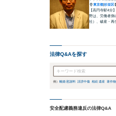
東京都
杉並区
|
【高円寺駅4分
野は、労働者側
社）、破産・再
件、交渉案件を
って、最大限の
法律Q&Aを探す
例）
離婚 慰謝料
誹謗中傷
相続 遺産
著作物
安全配慮義務違反の法律Q&A