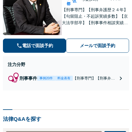
区
都
【刑事専門】【刑事弁護歴２４年】
【勾留阻止・不起訴実績多数】【京
大法学部卒】【刑事事件相談実績77
66件（事務所全体）】【着手金原則
２５万円、成功報酬原則３３万円】
【弁護士泉義孝が相談、刑事弁護を
電話で面談予約
メールで面談予約
担当】【逮捕・勾留でお悩みの方は
ご相談下さい】
注力分野
刑事事件
【刑事専門】【刑事弁護
事例20件
料金表有
歴24年】【事務所全体刑
事相談実績7766件】【釈
放・不起訴実績多数】
【京大法学部卒】【着手
金原則２２万円（税
込）】【弁護士泉義孝が
法律Q&Aを探す
相談、弁護を直接担当】
逮捕されお困りの方は是
非弁護士泉義孝にご相談