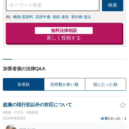
検索
ご依頼下さい。
例）
離婚 慰謝料
誹謗中傷
相続 遺産
著作物 違法
無料法律相談
新しく投稿する
加害者側の法律Q&A
新着順
回答数が多い順
役にたった順
盗撮の現行犯以外の対応について
#盗撮・のぞき
#加害者
2026年8月6日
役にたった
1