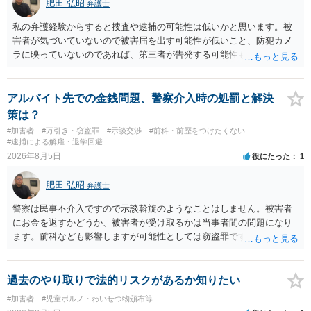
肥田 弘昭
弁護士
私の弁護経験からすると捜査や逮捕の可能性は低いかと思います。被
害者が気づいていないので被害届を出す可能性が低いこと、防犯カメ
ラに映っていないのであれば、第三者が告発する可能性も低いこと、
証拠は削除されていることからです。但し、「電車内で携帯で対面に
座る女性を盗撮(全体像写真1枚と5秒程度の動画)してしまいました。下
着や胸など強調したものではありません。」とありますが、少なくと
アルバイト先での金銭問題、警察介入時の処罰と解決
も捜査段階では性的姿態等撮影罪の被疑事実で逮捕勾留されるケース
策は？
が私の弁護経験では多くなった印象です（最終的には不起訴ないし各
#加害者
#万引き・窃盗罪
#示談交渉
#前科・前歴をつけたくない
都道府県の迷惑防止条例違反になることもあります）。2度としないこ
#逮捕による解雇・退学回避
とをお勧めいたします。ご参考にしてください。
2026年8月5日
役にたった
1
肥田 弘昭
弁護士
警察は民事不介入ですので示談斡旋のようなことはしません。被害者
にお金を返すかどうか、被害者が受け取るかは当事者間の問題になり
ます。前科なども影響しますが可能性としては窃盗罪ですので、逮捕
勾留や略式起訴などの可能性もあります。ご参考にしてください。
過去のやり取りで法的リスクがあるか知りたい
#加害者
#児童ポルノ・わいせつ物頒布等