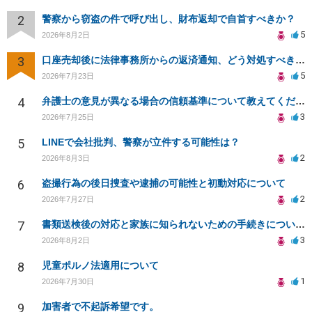
2
警察から窃盗の件で呼び出し、財布返却で自首すべきか？
5
2026年8月2日
3
口座売却後に法律事務所からの返済通知、どう対処すべきか？
5
2026年7月23日
4
弁護士の意見が異なる場合の信頼基準について教えてください
3
2026年7月25日
5
LINEで会社批判、警察が立件する可能性は？
2
2026年8月3日
6
盗撮行為の後日捜査や逮捕の可能性と初動対応について
2
2026年7月27日
7
書類送検後の対応と家族に知られないための手続きについて相談
3
2026年8月2日
8
児童ポルノ法適用について
1
2026年7月30日
9
加害者で不起訴希望です。