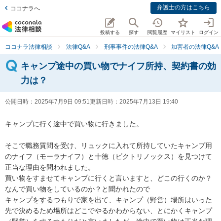
弁護士の方はこちら
ココナラへ
投稿する
探す
閲覧履歴
マイリスト
ログイン
ココナラ法律相談
法律Q&A
刑事事件の法律Q&A
加害者の法律Q&A
キャンプ途中の買い物でナイフ所持、契約書の効
力は？
公開日時：
2025年7月9日 09:51
更新日時：
2025年7月13日 19:40
キャンプに行く途中で買い物に行きました。

そこで職務質問を受け、リュックに入れて所持していたキャンプ用
のナイフ（モーラナイフ）と十徳（ビクトリノックス）を見つけて
正当な理由を問われました。

買い物をすませてキャンプに行くと言いますと、どこの行くのか？
なんで買い物をしているのか？と聞かれたので

キャンプをするつもりで家を出て、キャンプ（野営）場所はいった
先で決めるため場所はどこでやるかわからない、とにかくキャンプ