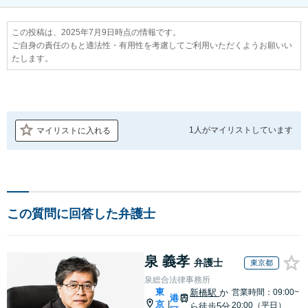
この投稿は、2025年7月9日時点の情報です。
ご自身の責任のもと適法性・有用性を考慮してご利用いただくようお願いい
たします。
1人が
マイリストしています
マイリストに入れる
この質問に回答した弁護士
泉 義孝
弁護士
東京都
泉総合法律事務所
東
新橋駅
か
営業時間：09:00~
港
京
|
20:00（平日）
ら徒歩5分