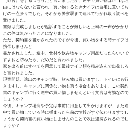
（野営）をするつもりだと言いましたが、途中で買い物は正当な理
由にはならないと言われ、買い物するときナイフは自宅に置いてお
けの一点張りでした。それから警察署まで連れて行かれ取り調べを
受けました。

書類は完成しましたが起訴することが難しいと上司の一声がかかり
この件は無かったことになりました。

ただ、契約書を書かされたのですが今後、買い物をする時ナイフは
携帯しませんと

書かされました。途中、食材や飲み物キャンプ用品だったらいいで
すよねと訪ねたら、だめだと言われました。

家を出る前にすべてを用意して最後ナイフ類を積み込んで出発しろ
と言われました。

現実問題、遠出のキャンプ時、飲み物は買いますし、トイレにも行
きますし、キャンプに関係ない物も買う場合もあります。この契約
書のキャンプに行く途中の買い物しませんという文言は有効なので
しょうか？

今後、キャンプ場所や予定は事前に用意して出かけますが、また途
中で買い物している時に捕まったら前の情報がすぐ伝わりますでし
ょうから契約書の買い物はしませんのことで次は逮捕されるのでし
ょうか？
