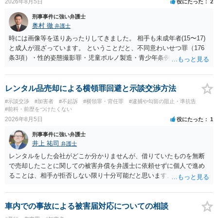
2026年8月5日
役にたった
2
刑事事件に強い弁護士
奥村 徹
弁護士
時には画像等を送りあったりしてきました。 相手も未成年者(15〜17)
と成人が混ざっています。 ということだと、不同意わいせつ罪（176
条3項）・性的姿態撮影罪・児童ポルノ製造・青少年条例違反（わいせ
つ行為 児童ポルノ要求）などが検討されます。 重い罪もあるの
で、警察にバレれば、それなりの捜査を受けるでしょう。
レンタル品売却による横領罪回避と示談交渉方法
#示談交渉
#加害者
#不起訴
#横領罪・背任罪
#逮捕や勾留の阻止・準抗告
#前科・前歴をつけたくない
2026年8月5日
役にたった
1
刑事事件に強い弁護士
井上 祐司
弁護士
レンタルをした会社がどこか分かりませんが、借りていたものを無断
で売却したことに関しての被害弁償を弁護士に依頼せずに個人で進め
ることは、相手が拒否しない限り十分可能だと思います。 見積を出し
てもらって、それが妥当か（正規品の市場価格と大きく齟齬がない
か）、弁護士に法律相談において助言をもらえば足りるでしょう。
車内での事故による被害届対応についての相談