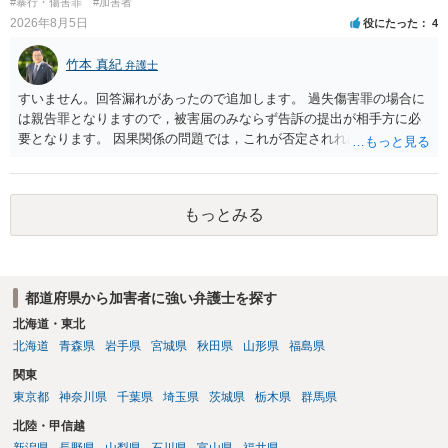
#暴行・傷害罪
#加害者
2026年8月5日
役にたった
4
竹本 真紀
弁護士
すいません。回答漏れがあったので追加します。 過失傷害罪の場合に
は親告罪となりますので，被害届のみならず告訴の提出が相手方に必
要となります。 因果関係の問題では，これが否定されれば ①刑事的に
は傷害が否定されるので，故意が認められれば暴行罪，過失のみと判
断されれば処罰規定がない状態になると思います。 ②民事的には傷害
部分が否定されますので，暴行行為自体による損害（慰謝料的なもの
もっとみる
になるでしょうか…）だけが対象となってきます。
都道府県から加害者に強い弁護士を探す
北海道・東北
北海道
青森県
岩手県
宮城県
秋田県
山形県
福島県
関東
東京都
神奈川県
千葉県
埼玉県
茨城県
栃木県
群馬県
北陸・甲信越