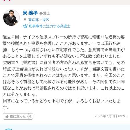
泉 義孝
弁護士
東京都
>
港区
刑事事件に注力する弁護士
過去２回、ナイフや催涙スプレーの所持で警察に軽犯罪法違反の容
疑で検挙された事案を弁護したことがあります。一つは現行犯逮
捕、もう一つは逮捕されない在宅事件でした。意見書で正当理由が
あることを主張していずれも不起訴ないし不送致で終わりました。
契約書？（誓約書）に質問者の方の言われる文言を書いても、その
時点で正当理由があれば問題ないと思いますが、当該文言を書いた
ことで矛盾を指摘されることはあると思います。また、今回のこと
はおそらく前歴として記載される可能性があり、その関係で次回同
様なことがあれば問題視されるのではとも思います。これ以上のこ
とは分かりません。

回答になっているかどうか不明ですが、よろしくお願いいたしま
す。
2025年7月9日 09:51
役に立った
0