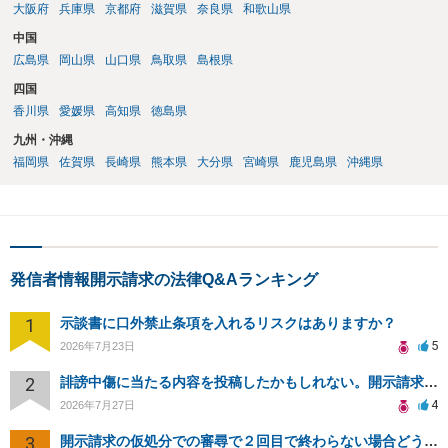
大阪府
兵庫県
京都府
滋賀県
奈良県
和歌山県
中国
広島県
岡山県
山口県
鳥取県
島根県
四国
香川県
愛媛県
高知県
徳島県
九州・沖縄
福岡県
佐賀県
長崎県
熊本県
大分県
宮崎県
鹿児島県
沖縄県
発信者情報開示請求の法律Q&Aランキング
1
示談書に口外禁止条項を入れるリスクはありますか？
5
2026年7月23日
2
誹謗中傷に当たる内容を投稿したかもしれない。開示請求や民事刑事裁判に発展しうるのか教えて欲しい。
4
2026年7月27日
3
開示請求の仮処分での審尋で２回目で終わらない場合どうしたらいいですか