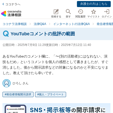
弁護士の方はこちら
ココナラへ
投稿する
探す
閲覧履歴
マイリスト
ログイン
ココナラ法律相談
法律Q&A
インターネットの法律Q&A
発信者情報
YouTubeコメントの批評の範囲
公開日時：
2025年7月9日 11:29
更新日時：
2025年7月12日 11:40
あるYouTubeのコメント欄に、「〜(別の活動者)にはなれない、演
技もだめ」というコメントを個人の感想として書きましたが、すぐ
消しました。後から開示請求などの対象になるのかと不安になりま
した。教えて頂けたら幸いです。
ひろし さん
発信者情報開示請求
個人・プライベート