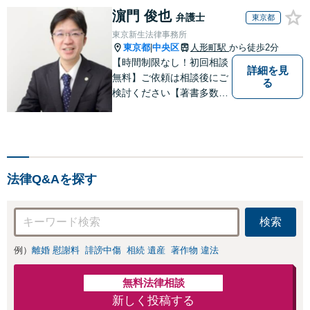
濵門 俊也
弁護士
東京都
東京新生法律事務所
東京都
中央区
人形町駅
から徒歩2分
|
【時間制限なし！初回相談
詳細を見
無料】ご依頼は相談後にご
る
検討ください【著書多数】
【離婚の解決実績300件以
上】心のケアもしながら全
力でサポートします【相続
問題】複雑な遺産分割・相
続放棄・遺留分なども、基
法律Q&Aを探す
本からわかりやすくご説明
します【人形町駅2分】
検索
例）
離婚 慰謝料
誹謗中傷
相続 遺産
著作物 違法
無料法律相談
新しく投稿する