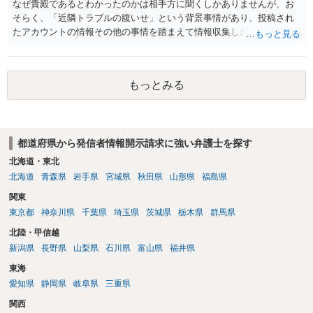
なぜ貴殿であるとわかったのかは相手方に聞くしかありませんが、お
そらく、「近隣トラブルの腹いせ」という背景事情があり、投稿され
たアカウントの情報その他の事情を踏まえて情報収集した結果、この
ような投稿をするのは貴殿しかいないと推測したもので、これに対し
貴殿が投稿した事実を認めてしまったことで「答え合わせ」になって
しまったのではないでしょうか。 相手方の動きについても、相手方次
もっとみる
第ですので何とも言えません。公開の場で回答するには情報が乏し
く、ここで詳細を明らかにすることは事案の特定に繋がってしまうの
で、弁護士へ直接相談した方がよいです。
都道府県から発信者情報開示請求に強い弁護士を探す
北海道・東北
北海道
青森県
岩手県
宮城県
秋田県
山形県
福島県
関東
東京都
神奈川県
千葉県
埼玉県
茨城県
栃木県
群馬県
北陸・甲信越
新潟県
長野県
山梨県
石川県
富山県
福井県
東海
愛知県
静岡県
岐阜県
三重県
関西