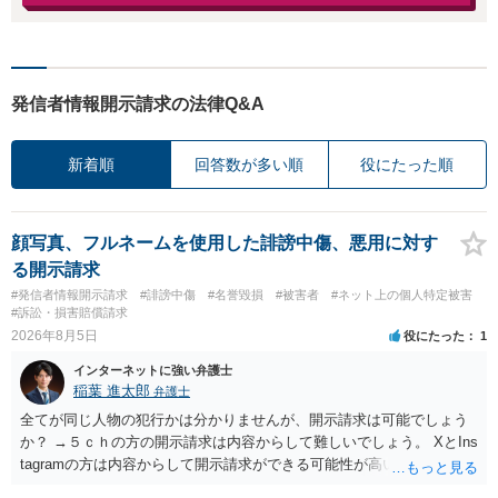
発信者情報開示請求の法律Q&A
新着順
回答数が多い順
役にたった順
顔写真、フルネームを使用した誹謗中傷、悪用に対す
る開示請求
#発信者情報開示請求
#誹謗中傷
#名誉毀損
#被害者
#ネット上の個人特定被害
#訴訟・損害賠償請求
2026年8月5日
役にたった
1
インターネットに強い弁護士
稲葉 進太郎
弁護士
全てが同じ人物の犯行かは分かりませんが、開示請求は可能でしょう
か？ →５ｃｈの方の開示請求は内容からして難しいでしょう。 XとIns
tagramの方は内容からして開示請求ができる可能性が高いでしょう。
ただ、アカウントが削除されていると開示請求は失敗する可能性が高