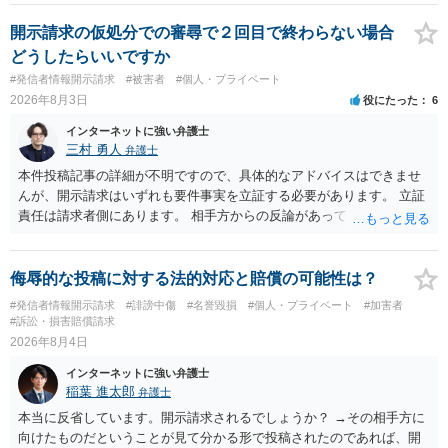
いでしょう。７月中にアカウントが削除されている場合、今から進め
ても失敗する可能性が高いように思われます。 相手を特定できた場
開示請求の仮処分での審尋で２回目で終わらない場合
合、相手に全ての弁護士費用を負担させることは可能でしょうか？ →
どうしたらいいですか
訴訟外の交渉で相手方が認めれば負担させることができるでしょう。
#発信者情報開示請求
#被害者
#個人・プライベート
訴訟で判決となった場合は、実際の弁護士費用が認められる場合と認
2026年8月3日
役にたった
6
められない場合があり何ともいえないところでしょう。
インターネットに強い弁護士
三村 勇人
弁護士
本件投稿記事の詳細が不明ですので、具体的なアドバイスはできませ
んが、開示請求はいずれも要件事実を立証する必要があります。 立証
責任は請求者側にあります。 相手方からの反論があっても、裁判官が
要件事実を満たしていると判断すれば、補充は求められません。 相手
方が口頭で反論したのは、仮処分は迅速性が要求されるためです。 書
面での反論となれば、より遅延する可能性がございます。 また、本件
侮辱的な投稿に対する法的対応と賠償の可能性は？
はXのため、APのIPアドレスの保存期間の問題もございます。 開示請
#発信者情報開示請求
#誹謗中傷
#名誉毀損
#個人・プライベート
#加害者
求は法律知識が不可欠ですが、それだけでは足りず、実務を踏まえた
#訴訟・損害賠償請求
方法を選択することが重要です。
2026年8月4日
インターネットに強い弁護士
稲葉 進太郎
弁護士
本当に反省しています。開示請求されるでしょうか？ →その相手方に
向けたものだということが見て分かる形で投稿されたのであれば、開