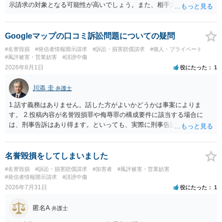
示請求の対象となる可能性が高いでしょう。また、相手方の投稿した
文章からすると、実際に発信者情報開示請求がなされる可能性がある
と存じます。発信者情報開示請求が進むと、投稿に使った回線の契約
者のところに、意見照会がなされます。アカウント情報開示の場合
Googleマップの口コミ訴訟問題についての疑問
は、アカウントの登録メールに意見照会がなされます。 また、された
#名誉毀損
#発信者情報開示請求
#訴訟・損害賠償請求
#個人・プライベート
場合賠償金はいくらでしょうか。 →ケースバイケースであり、数万円
#風評被害・営業妨害
#誹謗中傷
から１００万単位まで様々でしょう。裁判外であれば交渉して相手方
2026年8月1日
役にたった
1
の請求額から減額することを試みることとなるでしょう。
川添 圭
弁護士
1.話す義務はありません。話した方がよいかどうかは事案によりま
す。 2.投稿内容が名誉毀損罪や侮辱罪の構成要件に該当する場合に
は、刑事告訴はあり得ます。といっても、実際に刑事告訴に動くかど
うかは事案によります。 3.これも事案によりますが、半年から1年程度
です。Googleは電話番号の開示請求もできることが多いので、少しで
も特定可能になるよう、複数ルートで開示請求が行われることが多い
名誉毀損をしてしまいました
です。さらにいえば、利用者からの口コミ投稿の場合、開示請求者は
#名誉毀損
#訴訟・損害賠償請求
#加害者
#風評被害・営業妨害
ある程度対象者を特定できている（ただし証拠による裏付けか必要な
#発信者情報開示請求
#誹謗中傷
ので発信者情報開示請求をする）というケースが比較的多いと思われ
2026年7月31日
役にたった
1
ます。
匿名A
弁護士