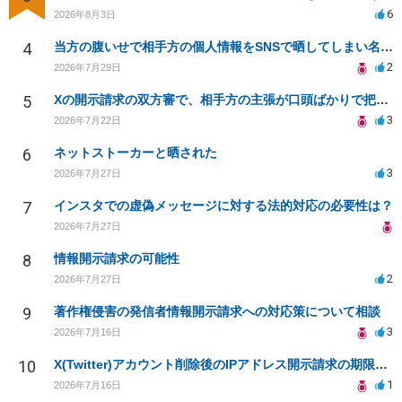
6
2026年8月3日
4
当方の腹いせで相手方の個人情報をSNSで晒してしまい名誉毀損させてしまったかもしれない
2
2026年7月29日
5
Xの開示請求の双方審で、相手方の主張が口頭ばかりで把握しきれません
3
2026年7月22日
6
ネットストーカーと晒された
3
2026年7月27日
7
インスタでの虚偽メッセージに対する法的対応の必要性は？
2026年7月27日
8
情報開示請求の可能性
2
2026年7月27日
9
著作権侵害の発信者情報開示請求への対応策について相談
3
2026年7月16日
10
X(Twitter)アカウント削除後のIPアドレス開示請求の期限は？
1
2026年7月16日