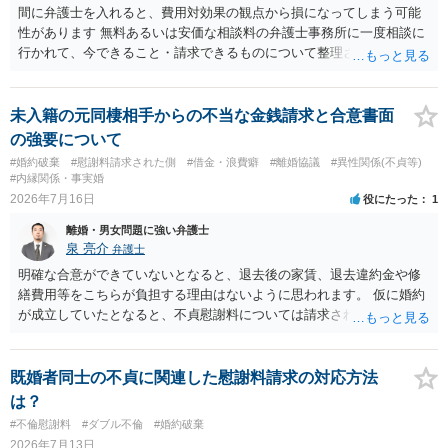
間に弁護士を入れると、費用対効果の観点から損になってしまう可能
性があります 無料あるいは安価な相談料の弁護士事務所に一度相談に
行かれて、今できること・請求できるものについて整理されるのがよ
いかと思います
未入籍の元同棲相手からの不当な金銭請求と合意書面
の強要について
#婚約破棄
#慰謝料請求された側
#借金・浪費癖
#離婚協議
#異性関係(不貞等)
#内縁関係・事実婚
2026年7月16日
役にたった
1
離婚・男女問題に強い弁護士
泉 亮介
弁護士
明確な合意ができていないとなると、退去後の家賃、退去違約金や修
繕費用等をこちらが負担する理由はないように思われます。 仮に婚約
が成立していたとなると、不貞慰謝料については請求される可能性が
あるため検討しておく必要があるでしょう。 弁護士を立てる予定であ
れば早めに弁護士に相談し、弁護士から回答をさせると良いでしょ
う。
既婚者同士の不貞に関連した慰謝料請求の対応方法
は？
#不倫慰謝料
#ダブル不倫
#婚約破棄
2026年7月13日