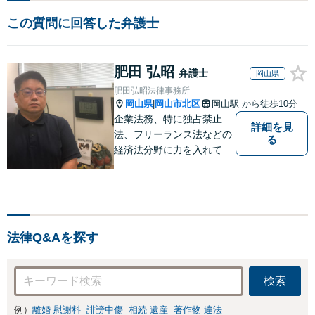
この質問に回答した弁護士
肥田 弘昭
弁護士
岡山県
肥田弘昭法律事務所
岡山県
岡山市北区
岡山駅
から徒歩10分
|
企業法務、特に独占禁止
詳細を見
法、フリーランス法などの
る
経済法分野に力を入れてい
ます！！！
法律Q&Aを探す
検索
例）
離婚 慰謝料
誹謗中傷
相続 遺産
著作物 違法