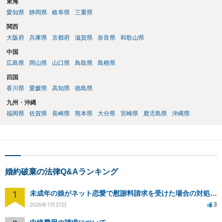
東海
で、お早めにご相談されることをお勧めいたします。
愛知県
静岡県
岐阜県
三重県
関西
大阪府
兵庫県
京都府
滋賀県
奈良県
和歌山県
中国
広島県
岡山県
山口県
鳥取県
島根県
四国
香川県
愛媛県
高知県
徳島県
九州・沖縄
福岡県
佐賀県
長崎県
熊本県
大分県
宮崎県
鹿児島県
沖縄県
婚約破棄の法律Q&Aランキング
1
未成年の娘がネット恋愛で慰謝料請求を受けた場合の対処法は？
3
2026年7月27日