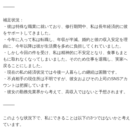
⸻

補足状況：

・彼は特殊な職業に就いており、修行期間中、私は長年経済的に彼
をサポートしてきました。

・今年に入って私は転職し、年収が半減。婚約と彼の収入安定を理
由に、今年以降は彼が生活費を多めに負担してくれていました。

・しかし今回の件を受け、私は精神的に不安定となり、食事もまと
もに取れなくなってしまいました。そのため仕事を退職し、実家へ
戻ることにしました。

・現在の私の経済状況では今後一人暮らしの継続は困難です。

・不貞相手の現住所は不明ですが、彼女およびその上司のSNSアカ
ウントは把握しています。

・彼女の勤務先業界から考えて、高収入ではないと予想されます。

⸻

このような状況下で、私にできることは以下の3つではないかと考え
ています。
