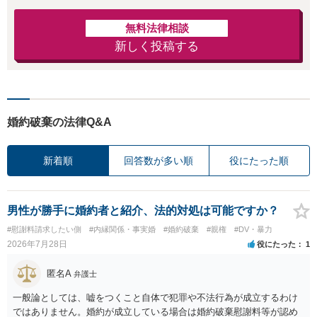
無料法律相談
新しく投稿する
婚約破棄の法律Q&A
新着順
回答数が多い順
役にたった順
男性が勝手に婚約者と紹介、法的対処は可能ですか？
#慰謝料請求したい側
#内縁関係・事実婚
#婚約破棄
#親権
#DV・暴力
2026年7月28日
役にたった
1
匿名A
弁護士
一般論としては、嘘をつくこと自体で犯罪や不法行為が成立するわけ
ではありません。婚約が成立している場合は婚約破棄慰謝料等が認め