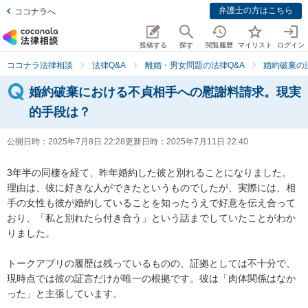
弁護士の方はこちら
ココナラへ
投稿する
探す
閲覧履歴
マイリスト
ログイン
ココナラ法律相談
法律Q&A
離婚・男女問題の法律Q&A
婚約破棄の
婚約破棄における不貞相手への慰謝料請求。現実
的手段は？
公開日時：
2025年7月8日 22:28
更新日時：
2025年7月11日 22:40
3年半の同棲を経て、昨年婚約した彼と別れることになりました。

理由は、彼に好きな人ができたというものでしたが、実際には、相
手の女性も彼が婚約していることを知ったうえで好意を伝え合って
おり、「私と別れたら付き合う」という話までしていたことがわか
りました。

トークアプリの履歴は残っているものの、証拠としては不十分で、
現時点では彼の証言だけが唯一の根拠です。彼は「肉体関係はなか
った」と主張しています。
