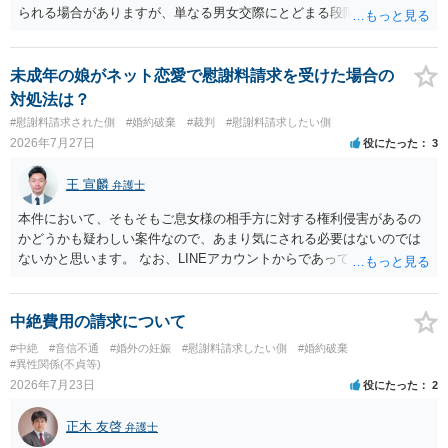
られる場合がありますが、単なる男女交際にとどまる段階の場合、独
身偽装その他貞操権侵害事案は別として、信頼関係破壊行為について
慰謝料は生じないことが多いと思われます。 お怒りはごもっともです
が、仮に交際を進めたとしても後に相手を信頼できなくなる可能性が
未成年の娘がネット恋愛で慰謝料請求を受けた場合の
高かったということですので、むしろ結婚しなくてよかったと割り切
対処法は？
って、交際を終わらせるのがよいと思います。
#慰謝料請求された側
#婚約破棄
#裁判
#慰謝料請求したい側
2026年7月27日
役にたった
3
王 宣麟
弁護士
本件において、そもそもご息女様の相手方に対する権利侵害があるの
かどうかも疑わしい案件なので、あまり気にされる必要はないのでは
ないかと思います。 なお、LINEアカウントからであっても、そこに紐
づけられた電話番号の開示→携帯電話会社から氏名・住所が開示され
るパターンはありえるものの、本件のような精神的損害が発生したと
明確にいえないような案件において開示がなされる可能性も低いので
中絶費用の請求について
はないかと推察します。
#中絶
#音信不通
#婚外の妊娠
#慰謝料請求したい側
#婚約破棄
#異性関係(不貞等)
2026年7月23日
役にたった
2
正木 友啓
弁護士