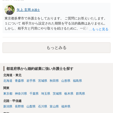
矢上 玄周
弁護士
東京都多摩市で弁護士をしております。 ご質問にお答えいたします。
１について 相手方から設定された期限を守る法的義務はありません。
しかし、相手方と円滑にやり取りを続けるために、一応期限を守って
連絡を取ることもあり得ます。 弁護士に相談してから連絡をしたい
が、期限を守らないのもご不安という場合には、「弁護士に相談して
から連絡するので少々お待ちください」という旨の連絡を入れておく
もっとみる
こともあります。 ２について 求償権の請求と婚約破棄の慰謝料請求
は、法的には別の議論ではありますが、事実上の繋がりがないわけで
はありません。 例えば、既婚者であるにもかかわらず、結婚するとい
うことを匂わせて不貞関係になったというような場合には、求償権の
都道府県から婚約破棄に強い弁護士を探す
負担割合が高くなり、婚約破棄の慰謝料も払う必要が生じるという可
能性もないわけではありません。 ただし、法律上重婚は認められてい
北海道・東北
ないので、既婚者同士の婚約が成立するかといわれると、成立しない
北海道
青森県
岩手県
宮城県
秋田県
山形県
福島県
と判断される可能性の方が高いと思われます。 ３について 和解をする
関東
際には、清算条項という定めを設けることがほとんどです。 清算条項
東京都
神奈川県
千葉県
埼玉県
茨城県
栃木県
群馬県
を定めることによって、「これをもってお互いに今後一切請求しな
い」ことを双方が誓約することになります。 上記はあくまでも一般論
北陸・甲信越
としての回答となります。 詳細なご事情をお伺いすればより適切な回
新潟県
長野県
山梨県
石川県
富山県
福井県
答ができるかと存じます。 弁護士に相談すべき事案かと存じますの