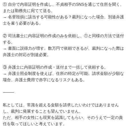
① 自分で内容証明を作成し、不貞相手のSNSを通じて住所を聞く、
または勤務先に宛てて送る。

→ 名誉毀損に該当する可能性がある？裁判になった場合、別途弁護
士を雇う必要がある。

② 司法書士に内容証明の作成のみを依頼し、①と同様の方法で送付
する。

→ 書面に説得力が増す。数万円で依頼できるが、裁判になった際は
弁護士の対応が別途必要。

③ 弁護士に内容証明の作成・送付まで一括して依頼する。

→ 弁護士照会制度を使えば、住所の特定が可能。請求金額が少額な
場合、弁護士費用で赤字になるリスクもある。

⸻

私としては、常識を超える金額を請求したいわけではありません
し、裁判に発展することも望んでいません。

ただ、相手の女性にも現実を認識してもらい、そのうえで一定の責
任を取ってほしいと考えています。
