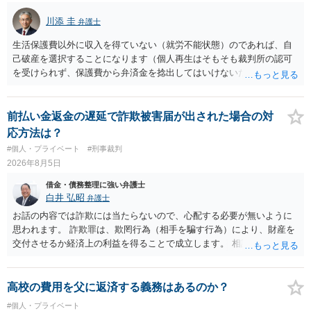
川添 圭
弁護士
生活保護費以外に収入を得ていない（就労不能状態）のであれば、自
己破産を選択することになります（個人再生はそもそも裁判所の認可
を受けられず、保護費から弁済金を捻出してはいけないため任意整理
という選択肢もありません）。法テラスの法律扶助を利用すれば弁護
士費用は法テラスが負担し、裁判所の予納金等も法テラスが援助して
くれるため、弁護士へ自己破産を任せれば解決します。
前払い金返金の遅延で詐欺被害届が出された場合の対
応方法は？
#個人・プライベート
#刑事裁判
2026年8月5日
借金・債務整理に強い弁護士
白井 弘昭
弁護士
お話の内容では詐欺には当たらないので、心配する必要が無いように
思われます。 詐欺罪は、欺罔行為（相手を騙す行為）により、財産を
交付させるか経済上の利益を得ることで成立します。 相談者さんは、
お金が返金できないというだけで、何ら相手を騙していません。 です
ので、詐欺罪の実行行為性が無く罪に問うことはできません。 おそら
く、相手が真実を話せば警察も取り合わないと思いますが、虚偽の内
高校の費用を父に返済する義務はあるのか？
容を述べた場合は、捜査はあるかもしれません。 ただし、捜査におい
#個人・プライベート