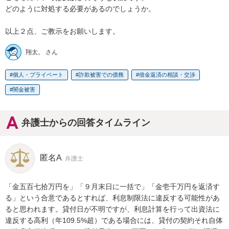
どのように対処する必要があるのでしょうか。

以上２点、ご教示をお願いします。
翔太。 さん
個人・プライベート
詐欺被害での債務
借金返済の相談・交渉
闇金被害
弁護士からの回答タイムライン
匿名A
弁護士
「金五百七拾万円を」「９月末日に一括で」「金壱千万円を返済す
る」という合意であるとすれば、利息制限法に違反する可能性があ
ると思われます。貸付日が不明ですが、利息計算を行って出資法に
違反する高利（年109.5%超）である場合には、貸付の契約それ自体