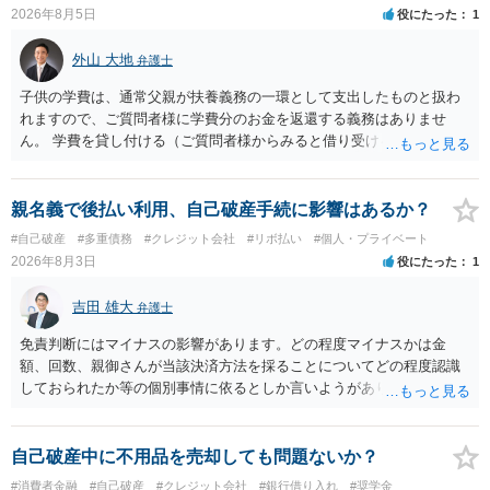
て、真実を説明すれば、「ちゃんと返しなさいよ」程度の注意で済む
2026年8月5日
役にたった
1
ことだと思われます。 また、返せるお金が無いのであれば、返せない
のは致し方ありません。真摯に分割して支払うことを相手に告げてい
外山 大地
弁護士
くのみでしょう。 以上、ご参考まで。
子供の学費は、通常父親が扶養義務の一環として支出したものと扱わ
れますので、ご質問者様に学費分のお金を返還する義務はありませ
ん。 学費を貸し付ける（ご質問者様からみると借り受ける）といった
合意がない限りは、法的に返す義務があると主張するのは難しいでし
ょう。
親名義で後払い利用、自己破産手続に影響はあるか？
#自己破産
#多重債務
#クレジット会社
#リボ払い
#個人・プライベート
2026年8月3日
役にたった
1
吉田 雄大
弁護士
免責判断にはマイナスの影響があります。どの程度マイナスかは金
額、回数、親御さんが当該決済方法を採ることについてどの程度認識
しておられたか等の個別事情に依るとしか言いようがありません。 と
もあれ、依頼しておられる弁護士さんに直ちに具体的状況をお伝えに
なって相談し、善後策を考えることをお勧めします。
自己破産中に不用品を売却しても問題ないか？
#消費者金融
#自己破産
#クレジット会社
#銀行借り入れ
#奨学金