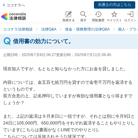
弁護士の方はこちら
ココナラへ
投稿する
探す
閲覧履歴
マイリスト
ログイン
ココナラ法律相談
法律Q&A
借金・債務整理の法律Q&A
個人・プラ
借用書の効力について。
公開日時：
2025年7月8日 06:27
更新日時：
2025年7月11日 06:40
現在知人ですが、もともと知らなかった方にお金を貸しました。

内容については、金五百七拾万円を貸すので金壱千万円を返済する
というものです。

双方合意の上、記名押印していますが有効な借用書となり得ますで
しょうか？

また、上記の返済は９月末日に一括ですが、それとは別に今月9日と
24日に105,000円、650,000円をそれぞれ返済することもやりとりし
ています(こちらは書面がなくLINEでのやりとり)。

こちらについては反故されそうな状況です。
