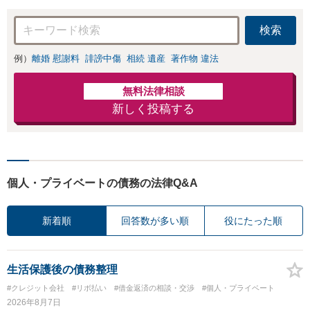
検索
例）
離婚 慰謝料
誹謗中傷
相続 遺産
著作物 違法
無料法律相談
新しく投稿する
個人・プライベートの債務の法律Q&A
新着順
回答数が多い順
役にたった順
生活保護後の債務整理
#クレジット会社
#リボ払い
#借金返済の相談・交渉
#個人・プライベート
2026年8月7日