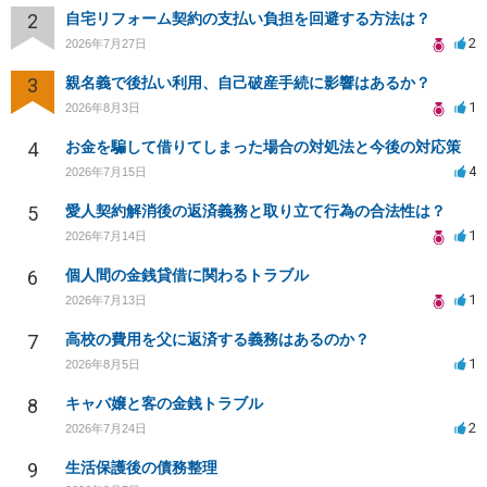
2
自宅リフォーム契約の支払い負担を回避する方法は？
2
2026年7月27日
3
親名義で後払い利用、自己破産手続に影響はあるか？
1
2026年8月3日
4
お金を騙して借りてしまった場合の対処法と今後の対応策
4
2026年7月15日
5
愛人契約解消後の返済義務と取り立て行為の合法性は？
1
2026年7月14日
6
個人間の金銭貸借に関わるトラブル
1
2026年7月13日
7
高校の費用を父に返済する義務はあるのか？
1
2026年8月5日
8
キャバ嬢と客の金銭トラブル
2
2026年7月24日
9
生活保護後の債務整理