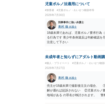
児童ポルノ法適用について
#加害者
#児童ポルノ・わいせつ物頒布等
2026年7月30日
刑事事件に強い弁護士
奥村 徹
弁護士
18歳未満であれば、児童ポルノ要求行為（
る行為です 青少年条例違反は年齢確認を
注意して下さい
未成年者と知らずにアダルト動画購
#個人・プライベート
#児童ポルノ・わいせつ物頒
2026年7月27日
奥村 徹
弁護士
売主が18歳未満で撮影後注文の場合、 
解が通れば起訴されない ②児童ポルノ
地域がある の罪名が検討されます。 警
は、福祉犯罪に詳しい弁護士に相談した
解 もう消したので持ってない という