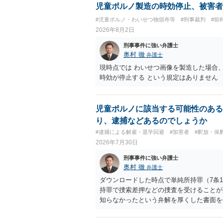
児童ポルノ製造の時効停止、被害者
#児童ポルノ・わいせつ物頒布等
#刑事裁判
#前
2026年8月2日
刑事事件に強い弁護士
奥村 徹
弁護士
現時点では わいせつ画像を製造した場合
時効が停止する という規定はありません
児童ポルノに該当する可能性のある
り、逮捕などあるのでしょうか
#逮捕による解雇・退学回避
#加害者
#釈放・保
2026年7月30日
刑事事件に強い弁護士
奥村 徹
弁護士
ダウンロードした時点で単純所持罪（7条
持罪で捜索差押などの捜査を受けることが
知らなかったという弁解を厚くした書面を