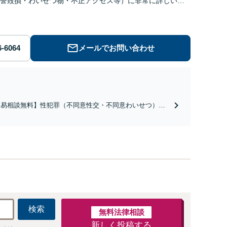
誉毀損・わいせつ物・不正アクセス等）に非常に詳しい弁
メールでお問い合わせ
簡易相談無料】性犯罪（不同意性交・不同意わいせつ）・
祉犯（児童ポルノ・児童買春・児童福祉法・青少年条
）・ネット犯罪（名誉毀損・わいせつ物・不正アクセス・
ベンジポルノ罪等）に非常に詳しい弁護士です
検索
無料法律相談
新しく投稿する