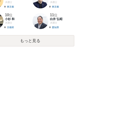
弁護士
弁護士
東京都
東京都
10
11
位
位
小杉 和
白井 弘昭
弁護士
弁護士
京都府
愛知県
もっと見る