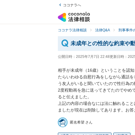
ココナラへ
ココナラ法律相談
法律Q&A
刑事事件の
未成年との性的な約束や
公開日時：
2025年7月7日 22:48
更新日時：
202
相手が未成年（16歳）ということを認知
たらいわゆる自慰行為をしながら通話を
う友人がいると聞いていたので性行為の
2度程動画を急に送ってきてたのでやめ
ると伝えました。

上記の内容の場合なには法に触れること
ましたが現在は削除してあります。お答
匿名希望 さん