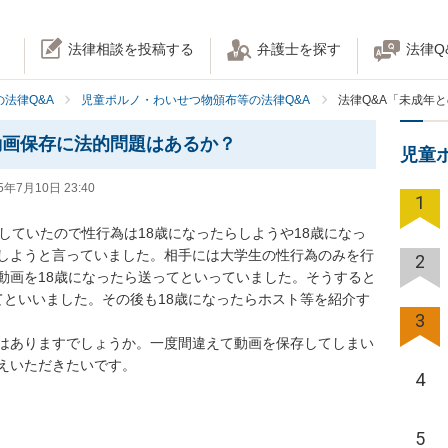
法律相談を投稿する
弁護士を探す
法律Q
法律Q&A
児童ポルノ・わいせつ物頒布等の法律Q&A
法律Q&A「未成年
動画保存に法的問題はあるか？
児童
5年7月10日 23:40
1
していたので性行為は18歳になったらしようや18歳になっ
しようと言っていました。相手には大学生の性行為のみを行
2
動画を18歳になったら送ってといっていました。そうすると
てといいました。その後も18歳になったらホスト等を紹介す
3
はありますでしょうか。一度間違えて動画を保存してしまい
えいただきたいです。
4
5