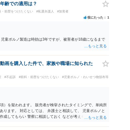
年齢での適用は？
科・前歴をつけたくない
#私選弁護人
#加害者
役にたった
1
、児童ポルノ製造は時効は3年ですが、被害者が18歳になるまで
動画を購入した件で、家族や職場に知られた
釈
#不起訴
#前科・前歴をつけたくない
#児童ポルノ・わいせつ物頒布等
1項）を疑われます。 販売者が検挙されたタイミングで、単純所
あります。 対応としては、 弁護士と相談して、 児童ポルノと
作成してもらい 警察に相談しておく などが考えられます。