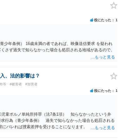
役にたった
1
青少年条例） 16歳未満の者であれば、映像送信要求 を疑われ
尽くさず過失で知らなかった場合も処罰される地域があるので、
入、法的影響は？
布等
#被害者
#加害者
役にたった
1
①児童ポルノ単純所持罪（法7条1項） 知らなかったという弁
要求行為（青少年条例） 過失で知らなかった場合も処罰される
察にバレれば捜索差押を受けることになります。 対応として
上で 相手方の地域も知らない・年齢も知らなかったという弁
弁解を用意して、警察相談を検討してください。