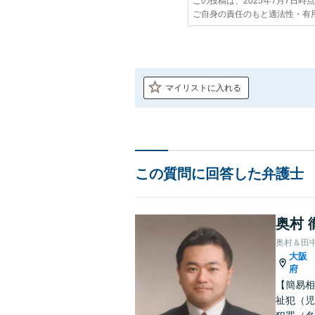
この投稿は、2025年7月7日時
ご自身の責任のもと適法性・有
マイリストに入れる
この質問に回答した弁護士
奥村 
奥村＆田
大阪
府
【簡易相
祉犯（児