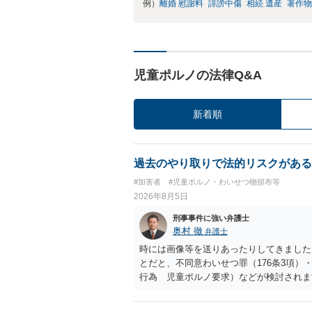
例）
離婚 慰謝料
誹謗中傷
相続 遺産
著作物
児童ポルノの法律Q&A
新着順
過去のやり取りで法的リスクがある
#加害者
#児童ポルノ・わいせつ物頒布等
2026年8月5日
刑事事件に強い弁護士
奥村 徹
弁護士
時には画像等を送りあったりしてきました。
とだと、不同意わいせつ罪（176条3項
行為 児童ポルノ要求）などが検討され
受けるでしょう。