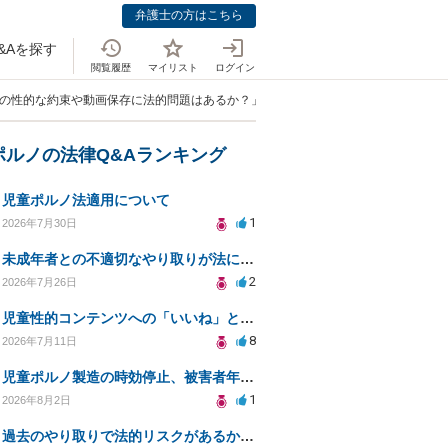
弁護士の方はこちら
&Aを探す
閲覧履歴
マイリスト
ログイン
との性的な約束や動画保存に法的問題はあるか？」
ポルノの法律Q&Aランキング
児童ポルノ法適用について
1
2026年7月30日
未成年者との不適切なやり取りが法に触れる可能性と対処法
2
2026年7月26日
児童性的コンテンツへの「いいね」と警察対応について
8
2026年7月11日
児童ポルノ製造の時効停止、被害者年齢での適用は？
1
2026年8月2日
過去のやり取りで法的リスクがあるか知りたい