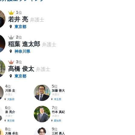
1
位
若井 亮
弁護士
東京都
2
位
稲葉 進太郎
弁護士
神奈川県
3
位
髙橋 俊太
弁護士
東京都
4
5
位
位
川添 圭
加藤 善大
弁護士
弁護士
大阪府
埼玉県
6
7
位
位
泉 亮介
竹本 真紀
弁護士
弁護士
東京都
愛知県
8
9
位
位
大橋 卓生
三村 勇人