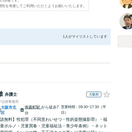
点の情報です。
用性を考慮してご利用いただくようお願いいたします。
1人が
マイリストしています
徹
弁護士
大阪府
中法律事務所
南森町駅
から徒歩7
営業時間：09:30~17:30（平
大阪市北
|
区
日）
分
談無料】性犯罪（不同意わいせつ・性的姿態撮影罪）・福
童ポルノ・児童買春・児童福祉法・青少年条例）・ネット