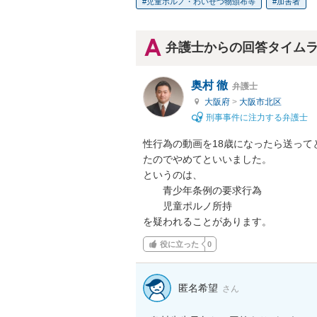
児童ポルノ・わいせつ物頒布等
加害者
弁護士からの回答タイム
奥村 徹
弁護士
大阪府
>
大阪市北区
刑事事件に注力する弁護士
性行為の動画を18歳になったら送って
たのでやめてといいました。

というのは、

　　青少年条例の要求行為

　　児童ポルノ所持

を疑われることがあります。
役に立った
0
匿名希望
さん