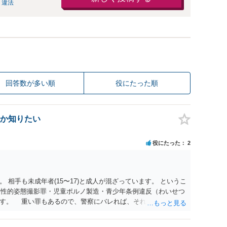
 違法
回答数が多い順
役にたった順
か知りたい
役にたった
2
 相手も未成年者(15〜17)と成人が混ざっています。 というこ
）・性的姿態撮影罪・児童ポルノ製造・青少年条例違反（わいせつ
ます。 重い罪もあるので、警察にバレれば、それなりの捜査を