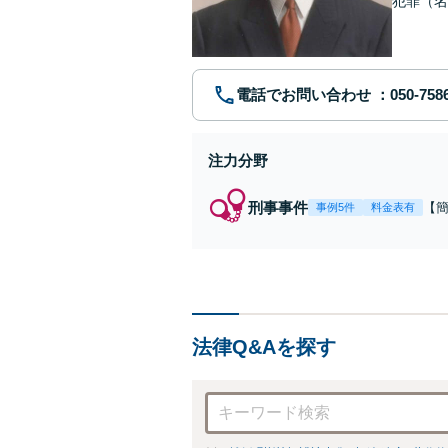
犯罪（名
護士です
電話でお問い合わせ
注力分野
刑事事件
【
事例5件
料金表有
福
例
リ
法律Q&Aを探す