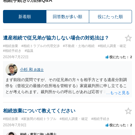
相続手続きの法律Q&A
新着順
回答数が多い順
役にたった順
遺産相続で従兄弟が協力しない場合の対処法は？
#相続放棄
#相続トラブルの代理交渉
#不動産・土地の相続
#相続人調査・確定
#相続手続き
#協議
2026年7月22日
役にたった
2
小杉 和
弁護士
まず前段の質問ですが、その従兄弟の方々を相手方とする遺産分割調
停を（曾祖父の最後の住所地を管轄する）家庭裁判所に申し立てるこ
とが考えられます。裁判所からの呼出しがあれば応答する可能性がま
だあるのではないでしょうか。 後段の質問については、相続放棄は可
能と思われます。時間が思った以上にないので必要書類をてきぱきと
揃える必要があります。その点是非御注意ください。
相続放棄について教えてください
#相続放棄
#家族間の相続トラブル
#相続人調査・確定
#相続手続き
2026年7月9日
役にたった
2
相続・遺言に強い弁護士