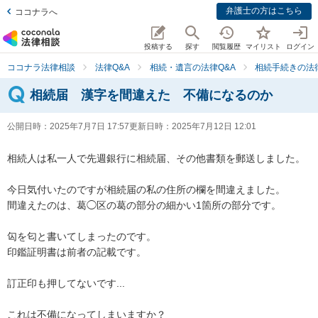
弁護士の方はこちら
ココナラへ
投稿する
探す
閲覧履歴
マイリスト
ログイン
ココナラ法律相談
法律Q&A
相続・遺言の法律Q&A
相続手続きの法律
相続届 漢字を間違えた 不備になるのか
公開日時：
2025年7月7日 17:57
更新日時：
2025年7月12日 12:01
相続人は私一人で先週銀行に相続届、その他書類を郵送しました。

今日気付いたのですが相続届の私の住所の欄を間違えました。

間違えたのは、葛◯区の葛の部分の細かい1箇所の部分です。

匃を匂と書いてしまったのです。

印鑑証明書は前者の記載です。

訂正印も押してないです...

これは不備になってしまいますか？
