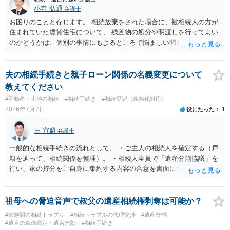
小寺 弘通
弁護士
お困りのことと存じます。 相続放棄をされた場合に、被相続人の方が
住まれていた賃貸住宅について、 残置物の処分や明渡しを行ってよい
のかどうかは、個別の事情にもよるところで悩ましい問題です。 相続
放棄をされた方が賃貸借契約を解約し、残置物を処分して明け渡した
場合、 「相続財産を処分」したと評価され、相続放棄が無効となるリ
スクが一応あるからです。 ただし、実際には、自宅内にめぼしい財産
夫の相続手続きと親子ローン関係の名義変更について
がなく、滞納賃料が増え続けるのを止めるため、 解約をして鍵を返却
教えてください
してしまうというケースもそれなりにあります。 また、お母様の通帳
#不動産・土地の相続
#相続手続き
#相続登記（義務化対応）
や印鑑などは現に保管されているのであれば、 そのまま保管されてお
2026年7月7日
役にたった
1
いた方が良いかと思います。 相続人全員が相続放棄された場合には、
相続財産清算人が選任される場合があり、 その場合には当該清算人に
王 宣麟
弁護士
引き継いでいただくことになります。 ちなみに前提として、お母様の
お姉さんがご存命である以上、 その子（甥、姪）にはそもそも相続権
一般的な相続手続きの流れとして、 ・ご主人の相続人を確定する（戸
は発生しないので、甥姪の方々は相続放棄は不要になると考えられま
籍を辿って、相続関係を整理）。 ・相続人全員で「遺産分割協議」を
す。 明確にお答えができずに申し訳ありませんが、以上ご参考にして
行い、家の持分をご自身に集約する内容の合意を書面にする。 ・その
いただければ幸いです。
合意に基づき、不動産の相続登記を申請する（法務局）。 ・住宅ロー
ンと抵当権の名義について、金融機関と協議し、可能ならあなた名義
に切り替える（団信の見直しなども含めて）。 ・ただし、親子ローン
祖母への脅迫音声で叔父の遺産相続権剥奪は可能か？
で義母も共有名義に入っている場合、通常は、義母の持分や義母のロ
#家族間の相続トラブル
#相続トラブルの代理交渉
#遺産分割
ーン部分を動かすには、義母本人の同意・協議が不可欠です。 ここが
#遺言の真偽鑑定・遺言無効
#相続手続き