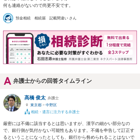
何も連絡がないので尚更不安です。
預金相続 相続届 記載間違い さん
弁護士からの回答タイムライン
髙橋 俊太
弁護士
東京都
>
中野区
相続・遺言に注力する弁護士
厳密には不備に該当するとは思いますが、漢字の細かい部分なの
で、銀行側が気付かない可能性もあります。不備を申告して訂正す
るということになったとしても、銀行から咎められることはないで