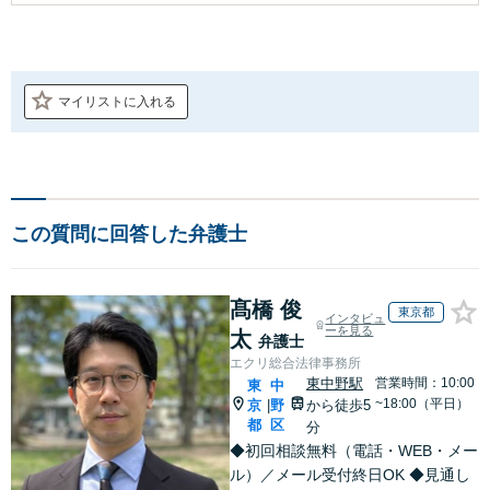
マイリストに入れる
この質問に回答した弁護士
髙橋 俊
東京都
インタビュ
ーを見る
太
弁護士
エクリ総合法律事務所
東中野駅
営業時間：10:00
東
中
~18:00（平日）
京
野
から徒歩5
|
都
区
分
◆初回相談無料（電話・WEB・メー
ル）／メール受付終日OK ◆見通し