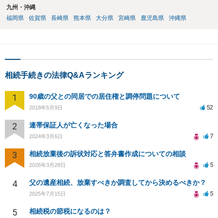
九州・沖縄
福岡県
佐賀県
長崎県
熊本県
大分県
宮崎県
鹿児島県
沖縄県
相続手続きの法律Q&Aランキング
1
90歳の父との同居での居住権と調停問題について
52
2018年5月9日
2
連帯保証人が亡くなった場合
7
2024年3月6日
3
相続放棄後の訴状対応と答弁書作成についての相談
5
2026年3月28日
4
父の遺産相続、放棄すべきか調査してから決めるべきか？
5
2025年7月15日
5
相続税の節税になるのは？