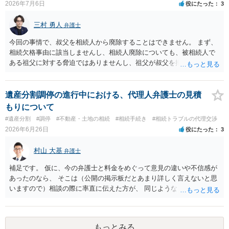
今回の「義母と連絡が取れない」状況での大きなネックになります。
2026年7月6日
役にたった
3
連絡が取れない相続人・共有者がいる場合、相続手続きは次のような
段階的対応が推奨されています。 １．戸籍・戸籍の附票・住民票で義
三村 勇人
弁護士
母の最新住所と生存状況を確認する。 まずは、被相続人（ご主人）の
戸籍から相続人を辿り、義母の戸籍・戸籍附票を取り、現住所や転居
今回の事情で、叔父を相続人から廃除することはできません。 まず、
履歴を確認する方法が一般的です。 ２．住所が分かった場合、内容証
相続欠格事由に該当しませんし、相続人廃除についても、被相続人で
明郵便などの方法で手紙を送る。 電話やメールで連絡が取れないとき
ある祖父に対する脅迫ではありませんし、祖父が叔父を排除する意思
は、公的な通知手段として内容証明郵便を使い、「遺産分割協議をし
も現れておりません。 そのため、「遺産相続権を剥奪」することは難
たい」「持分の調整をしたい」旨を正式に通知することが推奨されて
しいです。 それよりも、質問の内容ですと、お母様は、遺留分侵害額
います。 ３．それでも連絡がつかない／返信がない場合 義母が行方不
請求を検討できますので、そちらを相談したほうがよいと思われま
遺産分割調停の進行中における、代理人弁護士の見積
明状態で、所在が確認できない場合：「不在者財産管理人の選任」を
す。
もりについて
家庭裁判所に申し立てて、管理人を通じて手続を進める方法が検討さ
#遺産分割
#調停
#不動産・土地の相続
#相続手続き
#相続トラブルの代理交渉
れます。 また、住所は分かるが、意図的に連絡を無視されている／協
2026年6月26日
役にたった
3
議に応じない場合は、家庭裁判所に「遺産分割調停」を申し立てて、
裁判所の場で話し合い・調整をする方法が有効とされています。 どの
村山 大基
弁護士
方法で進めるべきか、という点に関して公開の場でアドバイスするの
にも限界があるかと思いますので、具体的な資料等をご持参の上、弁
補足です。 仮に、今の弁護士と料金をめぐって意見の違いや不信感が
護士の相談されることをお勧めします。
あったのなら、 そこは（公開の掲示板だとあまり詳しく言えないと思
いますので）相談の際に率直に伝えた方が、 同じようなトラブルを避
ける上で重要だと思います。
もっとみる