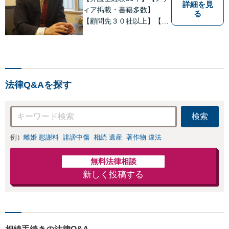
詳細を見
を正確に読み取り
ィア掲載・書籍多数】
る
ます。【東京都在
【顧問先３０社以上】【相
住以外の方も対
続・遺言関連書籍出版】
応】
【年間相続案件20件以上】
ベテラン弁護士と若手の優
秀な弁護士で多様なニーズ
にお応えします。相続・遺
法律Q&Aを探す
産分割、遺留分問題でお困
りの方は是非一度ご相談く
ださい！
検索
例）
離婚 慰謝料
誹謗中傷
相続 遺産
著作物 違法
無料法律相談
新しく投稿する