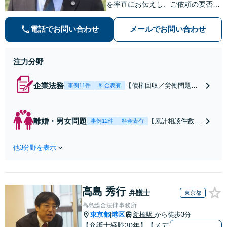
を率直にお伝えし、ご依頼の要否も
含めてご案内いたします。受任から
解決まで弁護士本人が一貫してスピ
電話でお問い合わせ
メールでお問い合わせ
ーディーに対応いたします。 ◆累計
相談2000件以上・解決実績500件以
上
注力分野
企業法務
【債権回収／労働問題／
事例11件
料金表有
契約関係・契約書チェッ
ク／裁判対応】取引先と
のトラブル・会社内のト
離婚・男女問題
【累計相談件数20
事例12件
料金表有
ラブルなど、事後の解決
00件、解決事例50
だけでなく予防法務まで
0件以上】【初回
ワンストップで対応！顧
他3分野を表示
相談（電話・WE
問弁護士をお探しの方も
B）無料】「オー
ご相談ください！【顧問
ダーメイドの解決
経験豊富】【個別案件も
策を提示」依頼者
対応OK】
高島 秀行
様の話を丁寧にう
弁護士
東京都
かがい、どんな不
高島総合法律事務所
安があるのか、何
東京都
港区
新橋駅
から徒歩3分
|
を解決したいのか
【弁護士経験30年】【メデ