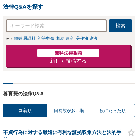
悩まず解決実績豊富なミカ
法律Q&Aを探す
タ弁護士法人にご相談くだ
さい。
検索
例）
離婚 慰謝料
誹謗中傷
相続 遺産
著作物 違法
無料法律相談
新しく投稿する
養育費の法律Q&A
新着順
回答数が多い順
役にたった順
不貞行為に対する離婚に有利な証拠収集方法と法的手