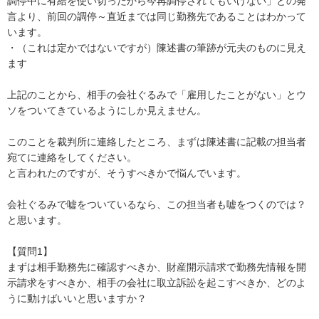
調停中に有給を使い切ったから今再調停されてもいけない」との発
言より、前回の調停～直近までは同じ勤務先であることはわかって
います。

・（これは定かではないですが）陳述書の筆跡が元夫のものに見え
ます

上記のことから、相手の会社ぐるみで「雇用したことがない」とウ
ソをついてきているようにしか見えません。

このことを裁判所に連絡したところ、まずは陳述書に記載の担当者
宛てに連絡をしてください。

と言われたのですが、そうすべきかで悩んでいます。

会社ぐるみで嘘をついているなら、この担当者も嘘をつくのでは？
と思います。

【質問1】

まずは相手勤務先に確認すべきか、財産開示請求で勤務先情報を開
示請求をすべきか、相手の会社に取立訴訟を起こすべきか、どのよ
うに動けばいいと思いますか？
