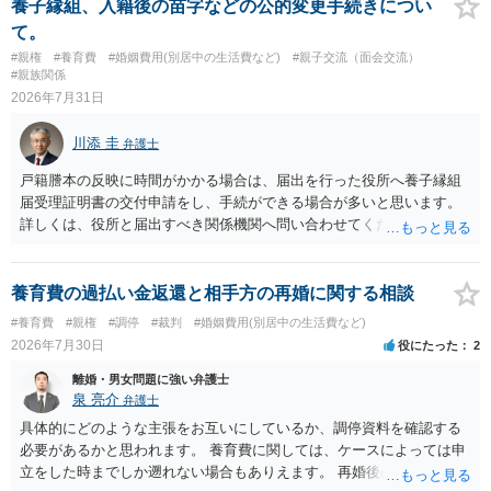
療費その他これに類する特別支出を念頭に置いた条項と読むのが自然
養子縁組、入籍後の苗字などの公的変更手続きについ
です。したがって、大学の入学金、授業料、受験費用などの教育費に
て。
ついてまで、「この条項があるから当然に半額を請求できる」とまで
#親権
#養育費
#婚姻費用(別居中の生活費など)
#親子交流（面会交流）
は言いにくいと思われます。なお、通常、大学進学費用をどこまで負
#親族関係
担すべきかについては、離婚時の合意内容のほか、子どもの年齢、大
2026年7月31日
学進学についての父母の認識、父母の学歴・収入・資産状況、進学先
や費用などを踏まえて個別に検討することになります。公正証書の他
川添 圭
弁護士
の条項において、養育費の終期についてどのように定められている
か、大学進学に関する定めの有無、「教育費」「進学費用」に関する
戸籍謄本の反映に時間がかかる場合は、届出を行った役所へ養子縁組
定めの有無等について確認する必要があると考えられます。
届受理証明書の交付申請をし、手続ができる場合が多いと思います。
詳しくは、役所と届出すべき関係機関へ問い合わせてください。
養育費の過払い金返還と相手方の再婚に関する相談
#養育費
#親権
#調停
#裁判
#婚姻費用(別居中の生活費など)
2026年7月30日
役にたった
2
離婚・男女問題に強い弁護士
泉 亮介
弁護士
具体的にどのような主張をお互いにしているか、調停資料を確認する
必要があるかと思われます。 養育費に関しては、ケースによっては申
立をした時までしか遡れない場合もありえます。 再婚後の相手方の行