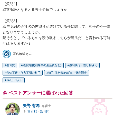
【質問2】

取立訴訟となると弁護士必須でしょうか

【質問3】

給与明細の会社名の黒塗りが透けている件に関して、相手の不手際
となりますでしょうか。

隠そうとしているものを読み取るこちらが違法だ　と言われる可能
性はありますか？
匿名希望 さん
養育費
婚姻費用(別居中の生活費など)
強制執行・差し押さえ
音信不通・行方不明の相手
相手(債務者)の所在・財産調査
140万円以下
ベストアンサーに選ばれた回答
矢野 有希
弁護士
東京都
>
渋谷区