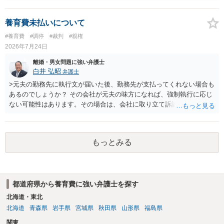
動がどのようなものであったのかも重要であるため、相手が再婚後の
養育費に関するやりとり等があればそちらについても確認する必要が
あるでしょう。 公開相談の場での回答よりも個別に弁護士にご相談さ
養育費未払いについて
れることをお勧めいたします。
#養育費
#調停
#裁判
#親権
2026年7月24日
離婚・男女問題に強い弁護士
白井 弘昭
弁護士
>元夫の勤務先に執行文が届いた後、勤務先が支払ってくれない場合も
あるのでしょうか？ その会社が元夫の味方になれば、強制執行に応じ
ない可能性はあります。その場合は、会社に取り立て訴訟を行うこと
で、会社から取り立てることができます。 その他、預金を探して差し
押さえ、元夫名義の車の差し押さえ競売などを検討します。 ＞何もで
きなかった場合は、公正証書の原本は戻ってくるのでしょうか？ 取れ
もっとみる
ても取れなくても、執行裁判所に原本の還付請求を行えば還付されま
す。 ＞他の弁護士さんに再度依頼できるのでしょうか？ できます。た
だ、取れなかった場合に取り立て訴訟等を起こしてもらえば、他の弁
護士に頼む必要は無いでしょう。 以上、ご参考まで。
都道府県から養育費に強い弁護士を探す
北海道・東北
北海道
青森県
岩手県
宮城県
秋田県
山形県
福島県
関東