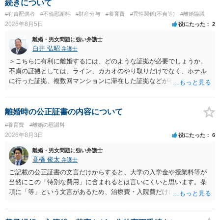
続きについて
#有責配偶者
#不倫慰謝料
#財産分与
#養育費
#異性関係(不貞等)
#離婚協議
2026年8月5日
役にたった
2
離婚・男女問題に強い弁護士
白井 弘昭
弁護士
＞こちらに有利に離婚するには、どのような証拠が必要でしょうか。
不貞の証拠としては、ライン、カカオのやり取りだけでなく、ホテル
に行った証拠、複数回マンションに滞在した証拠などが有効です。 不
貞の証拠があれば、離婚をさらに有利に進める（離婚したい時期に離
婚する、慰謝料をとるなど）ことができると思われます。 ただし、不
貞発覚後、長期間同居を続けると、不貞を許したとの評価につながる
離婚時の公正証書の内容について
場合がありますので、ご注意ください。 以上、ご参考まで。
#養育費
#離婚の慰謝料
2026年8月3日
役にたった
6
離婚・男女問題に強い弁護士
髙橋 俊太
弁護士
ご記載の公正証書の文言だけからすると、大学の入学金や授業料等が
当然にこの「特別な費用」に含まれるとは言いにくいと思います。条
項に「等」という文言があるため、治療費・入院費だけに限定される
わけではありませんが、その前に「病気・事故に伴う費用」と明記さ
れていますので、通常は、病気や事故によって臨時に必要となった医