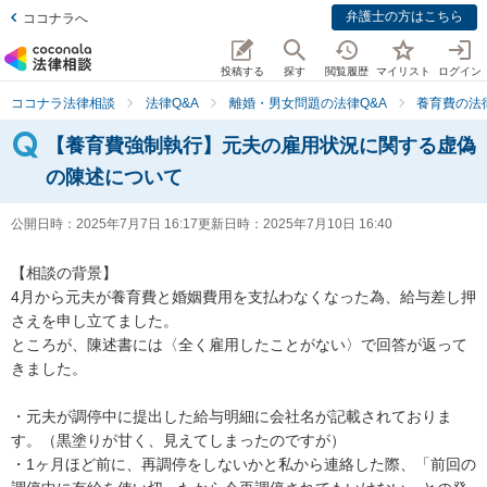
弁護士の方はこちら
ココナラへ
投稿する
探す
閲覧履歴
マイリスト
ログイン
ココナラ法律相談
法律Q&A
離婚・男女問題の法律Q&A
養育費の法
【養育費強制執行】元夫の雇用状況に関する虚偽
の陳述について
公開日時：
2025年7月7日 16:17
更新日時：
2025年7月10日 16:40
【相談の背景】

4月から元夫が養育費と婚姻費用を支払わなくなった為、給与差し押
さえを申し立てました。

ところが、陳述書には〈全く雇用したことがない〉で回答が返って
きました。

・元夫が調停中に提出した給与明細に会社名が記載されておりま
す。（黒塗りが甘く、見えてしまったのですが）

・1ヶ月ほど前に、再調停をしないかと私から連絡した際、「前回の