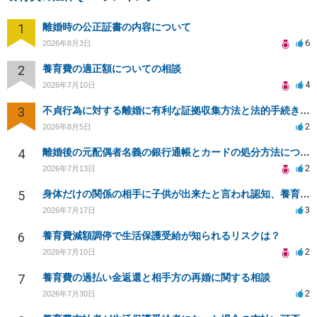
1
離婚時の公正証書の内容について
6
2026年8月3日
2
養育費の適正額についての相談
4
2026年7月10日
3
不貞行為に対する離婚に有利な証拠収集方法と法的手続きについて
2
2026年8月5日
4
離婚後の元配偶者名義の銀行通帳とカードの処分方法について
2
2026年7月13日
5
身体だけの関係の相手に子供が出来たと言われ認知、養育費を要求されているが自身の子供か分からない
3
2026年7月17日
6
養育費減額調停で生活保護受給が知られるリスクは？
2
2026年7月10日
7
養育費の過払い金返還と相手方の再婚に関する相談
2
2026年7月30日