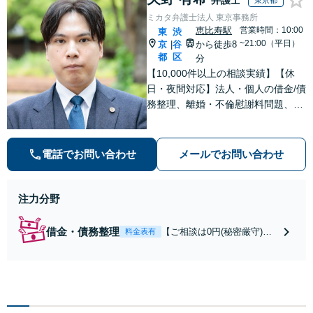
東京都
ミカタ弁護士法人 東京事務所
恵比寿駅
営業時間：10:00
東
渋
~21:00（平日）
京
谷
から徒歩8
|
都
区
分
【10,000件以上の相談実績】【休
日・夜間対応】法人・個人の借金/債
務整理、離婚・不倫慰謝料問題、刑
事事件・少年事件/企業法務ならお任
せください。365日受付で、スピー
ディーに対応いたします。
電話でお問い合わせ
メールでお問い合わせ
注力分野
借金・債務整理
【ご相談は0円(秘密厳守)】
料金表有
【自己破産40万円～/個人再
生50万円～】法人・個人問
わず最適な解決策を提案し
ます。減らない借金の返済
でお困りの方は、お一人で