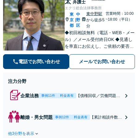
太
弁護士
エクリ総合法律事務所
東中野駅
営業時間：10:00
東
中
~18:00（平日）
京
野
から徒歩5
|
都
区
分
◆初回相談無料（電話・WEB・メー
ル）／メール受付終日OK ◆見通し
を率直にお伝えし、ご依頼の要否も
含めてご案内いたします。受任から
解決まで弁護士本人が一貫してスピ
電話でお問い合わせ
メールでお問い合わせ
ーディーに対応いたします。 ◆累計
相談2000件以上・解決実績500件以
上
注力分野
企業法務
【債権回収／労働問題／
事例11件
料金表有
契約関係・契約書チェッ
ク／裁判対応】取引先と
のトラブル・会社内のト
離婚・男女問題
【累計相談件数20
事例12件
料金表有
ラブルなど、事後の解決
00件、解決事例50
だけでなく予防法務まで
0件以上】【初回
ワンストップで対応！顧
他3分野を表示
相談（電話・WE