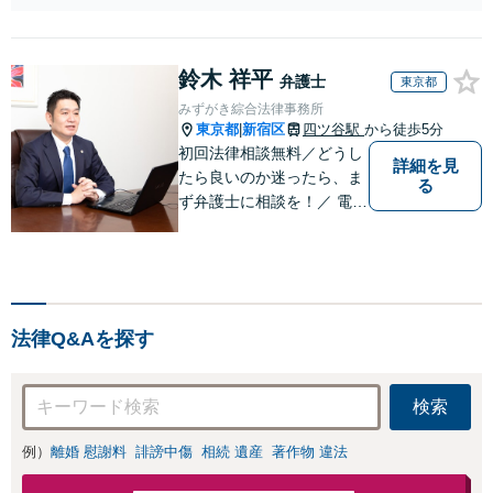
問弁護士をお探しの方も
B）無料】「オー
ご相談ください！【顧問
ダーメイドの解決
経験豊富】【個別案件も
策を提示」依頼者
対応OK】
鈴木 祥平
様の話を丁寧にう
弁護士
東京都
かがい、どんな不
みずがき綜合法律事務所
安があるのか、何
東京都
新宿区
四ツ谷駅
から徒歩5分
|
を解決したいのか
初回法律相談無料／どうし
詳細を見
を正確に読み取り
たら良いのか迷ったら、ま
る
ます。【東京都在
ず弁護士に相談を！／ 電話
住以外の方も対
／メール／WEB会議（ ZO
応】
OM等）／
法律Q&Aを探す
検索
例）
離婚 慰謝料
誹謗中傷
相続 遺産
著作物 違法