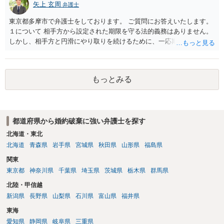
矢上 玄周
弁護士
東京都多摩市で弁護士をしております。 ご質問にお答えいたします。
１について 相手方から設定された期限を守る法的義務はありません。
しかし、相手方と円滑にやり取りを続けるために、一応期限を守って
連絡を取ることもあり得ます。 弁護士に相談してから連絡をしたい
が、期限を守らないのもご不安という場合には、「弁護士に相談して
から連絡するので少々お待ちください」という旨の連絡を入れておく
もっとみる
こともあります。 ２について 求償権の請求と婚約破棄の慰謝料請求
は、法的には別の議論ではありますが、事実上の繋がりがないわけで
はありません。 例えば、既婚者であるにもかかわらず、結婚するとい
うことを匂わせて不貞関係になったというような場合には、求償権の
都道府県から婚約破棄に強い弁護士を探す
負担割合が高くなり、婚約破棄の慰謝料も払う必要が生じるという可
能性もないわけではありません。 ただし、法律上重婚は認められてい
北海道・東北
ないので、既婚者同士の婚約が成立するかといわれると、成立しない
北海道
青森県
岩手県
宮城県
秋田県
山形県
福島県
と判断される可能性の方が高いと思われます。 ３について 和解をする
関東
際には、清算条項という定めを設けることがほとんどです。 清算条項
東京都
神奈川県
千葉県
埼玉県
茨城県
栃木県
群馬県
を定めることによって、「これをもってお互いに今後一切請求しな
い」ことを双方が誓約することになります。 上記はあくまでも一般論
北陸・甲信越
としての回答となります。 詳細なご事情をお伺いすればより適切な回
新潟県
長野県
山梨県
石川県
富山県
福井県
答ができるかと存じます。 弁護士に相談すべき事案かと存じますの
東海
で、お早めにご相談されることをお勧めいたします。
愛知県
静岡県
岐阜県
三重県