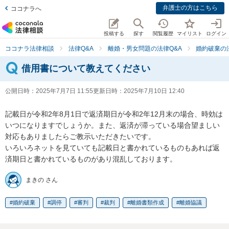
弁護士の方はこちら
ココナラへ
投稿する
探す
閲覧履歴
マイリスト
ログイン
ココナラ法律相談
法律Q&A
離婚・男女問題の法律Q&A
婚約破棄の
借用書について教えてください
公開日時：
2025年7月7日 11:55
更新日時：
2025年7月10日 12:40
記載日が令和2年8月1日で返済期日が令和2年12月末の場合、時効は
いつになりますでしょうか。また、返済が滞っている場合望ましい
対応もありましたらご教示いただきたいです。

いろいろネットを見ていても記載日と書かれているものもあれば返
済期日と書かれているものがあり混乱しております。
まきの さん
婚約破棄
調停
審判
裁判
離婚書類作成
離婚協議