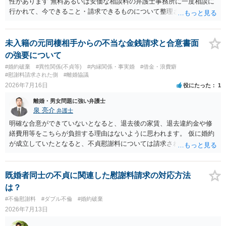
性があります 無料あるいは安価な相談料の弁護士事務所に一度相談に
行かれて、今できること・請求できるものについて整理されるのがよ
いかと思います
未入籍の元同棲相手からの不当な金銭請求と合意書面
の強要について
#婚約破棄
#異性関係(不貞等)
#内縁関係・事実婚
#借金・浪費癖
#慰謝料請求された側
#離婚協議
2026年7月16日
役にたった
1
離婚・男女問題に強い弁護士
泉 亮介
弁護士
明確な合意ができていないとなると、退去後の家賃、退去違約金や修
繕費用等をこちらが負担する理由はないように思われます。 仮に婚約
が成立していたとなると、不貞慰謝料については請求される可能性が
あるため検討しておく必要があるでしょう。 弁護士を立てる予定であ
れば早めに弁護士に相談し、弁護士から回答をさせると良いでしょ
う。
既婚者同士の不貞に関連した慰謝料請求の対応方法
は？
#不倫慰謝料
#ダブル不倫
#婚約破棄
2026年7月13日