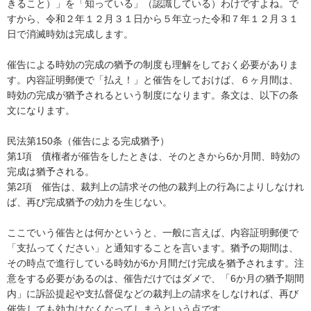
きること）」を「知っている」（認識している）わけですよね。で
すから、令和２年１２月３１日から５年立った令和７年１２月３１
日で消滅時効は完成します。

催告による時効の完成の猶予の制度も理解をしておく必要がありま
す。内容証明郵便で「払え！」と催告をしておけば、６ヶ月間は、
時効の完成が猶予されるという制度になります。条文は、以下の条
文になります。

民法第150条（催告による完成猶予）

第1項　債権者が催告をしたときは、そのときから6か月間、時効の
完成は猶予される。

第2項　催告は、裁判上の請求その他の裁判上の行為によりしなけれ
ば、再び完成猶予の効力を生じない。

ここでいう催告とは何かというと、一般に言えば、内容証明郵便で
「支払ってください」と通知することを言います。猶予の期間は、
その時点で進行している時効が6か月間だけ完成を猶予されます。注
意をする必要があるのは、催告だけではダメで、「6か月の猶予期間
内」に訴訟提起や支払督促などの裁判上の請求をしなければ、再び
催告しても効力はなくなってしまうという点です。