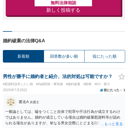
無料法律相談
新しく投稿する
婚約破棄の法律Q&A
新着順
回答数が多い順
役にたった順
男性が勝手に婚約者と紹介、法的対処は可能ですか？
#慰謝料請求したい側
#内縁関係・事実婚
#婚約破棄
#親権
#DV・暴力
2026年7月28日
役にたった
1
匿名A
弁護士
一般論としては、嘘をつくこと自体で犯罪や不法行為が成立するわけ
ではありません。婚約が成立している場合は婚約破棄慰謝料等が認め
られる場合がありますが、単なる男女交際にとどまる段階の場合、独