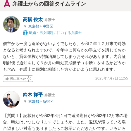
弁護士からの回答タイムライン
髙橋 俊太
弁護士
東京都
>
中野区
離婚・男女問題に注力する弁護士
借主から一度も返済がないようでしたら、令和７年１２月末で時効
となると考えられますので、今年中に何らかの手立てを講じておか
ないと、貸金債権が時効消滅してしまうおそれがあります。内容証
明郵便で通知をして６か月の時効完成猶予（中断）をするかどうか
も含め、弁護士に個別に相談した方がよいように思われます。
2025年7月7日 11:55
役に立った
0
鈴木 祥平
弁護士
東京都
>
新宿区
【質問１】記載日が令和2年8月1日で返済期日が令和2年12月末の場
合、時効はいつになりますでしょうか。また、返済が滞っている場
合望ましい対応もありましたらご教示いただきたいです。いろいろ