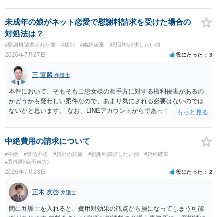
身偽装その他貞操権侵害事案は別として、信頼関係破壊行為について
慰謝料は生じないことが多いと思われます。 お怒りはごもっともです
が、仮に交際を進めたとしても後に相手を信頼できなくなる可能性が
未成年の娘がネット恋愛で慰謝料請求を受けた場合の
高かったということですので、むしろ結婚しなくてよかったと割り切
対処法は？
って、交際を終わらせるのがよいと思います。
#慰謝料請求された側
#裁判
#婚約破棄
#慰謝料請求したい側
2026年7月27日
役にたった
3
王 宣麟
弁護士
本件において、そもそもご息女様の相手方に対する権利侵害があるの
かどうかも疑わしい案件なので、あまり気にされる必要はないのでは
ないかと思います。 なお、LINEアカウントからであっても、そこに紐
づけられた電話番号の開示→携帯電話会社から氏名・住所が開示され
るパターンはありえるものの、本件のような精神的損害が発生したと
明確にいえないような案件において開示がなされる可能性も低いので
中絶費用の請求について
はないかと推察します。
#中絶
#音信不通
#婚外の妊娠
#慰謝料請求したい側
#婚約破棄
#異性関係(不貞等)
2026年7月23日
役にたった
2
正木 友啓
弁護士
間に弁護士を入れると、費用対効果の観点から損になってしまう可能