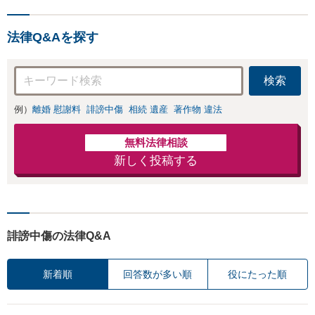
犯罪（名誉毀損・わいせつ
物・不正アクセス・リベン
法律Q&Aを探す
ジポルノ罪等）に非常に詳
しい弁護士です
検索
例）
離婚 慰謝料
誹謗中傷
相続 遺産
著作物 違法
無料法律相談
新しく投稿する
誹謗中傷の法律Q&A
新着順
回答数が多い順
役にたった順