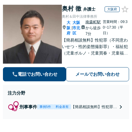
奥村 徹
弁護士
大阪府
奥村＆田中法律事務所
南森町駅
営業時間：09:3
大
大阪
0~17:30（平
阪
市北
から徒歩
|
府
区
日）
7分
【簡易相談無料】性犯罪（不同意わ
いせつ・性的姿態撮影罪）・福祉犯
（児童ポルノ・児童買春・児童福祉
法・青少年条例）・ネット犯罪（名
誉毀損・わいせつ物・不正アクセス
等）に非常に詳しい弁護士です
電話でお問い合わせ
メールでお問い合わせ
注力分野
刑事事件
【簡易相談無料】性犯罪
事例5件
料金表有
（不同意性交・不同意わい
せつ）・福祉犯（児童ポル
ノ・児童買春・児童福祉
法・青少年条例）・ネット