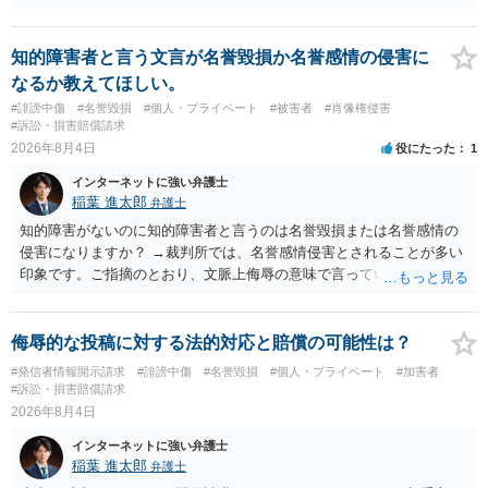
は難しいかと思われますので，お手持ちの証拠資料を持参の上弁護士
に個別に相談されると良いでしょう。
知的障害者と言う文言が名誉毀損か名誉感情の侵害に
なるか教えてほしい。
#誹謗中傷
#名誉毀損
#個人・プライベート
#被害者
#肖像権侵害
#訴訟・損害賠償請求
2026年8月4日
役にたった
1
インターネットに強い弁護士
稲葉 進太郎
弁護士
知的障害がないのに知的障害者と言うのは名誉毀損または名誉感情の
侵害になりますか？ →裁判所では、名誉感情侵害とされることが多い
印象です。ご指摘のとおり、文脈上侮辱の意味で言っている点も加味
されていると思います。
侮辱的な投稿に対する法的対応と賠償の可能性は？
#発信者情報開示請求
#誹謗中傷
#名誉毀損
#個人・プライベート
#加害者
#訴訟・損害賠償請求
2026年8月4日
インターネットに強い弁護士
稲葉 進太郎
弁護士