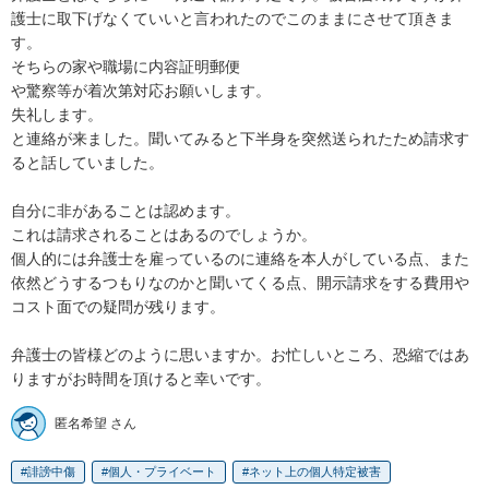
護士に取下げなくていいと言われたのでこのままにさせて頂きま
す。

そちらの家や職場に内容証明郵便

や驚察等が着次第対応お願いします。

失礼します。

と連絡が来ました。聞いてみると下半身を突然送られたため請求す
ると話していました。

自分に非があることは認めます。

これは請求されることはあるのでしょうか。

個人的には弁護士を雇っているのに連絡を本人がしている点、また
依然どうするつもりなのかと聞いてくる点、開示請求をする費用や
コスト面での疑問が残ります。

弁護士の皆様どのように思いますか。お忙しいところ、恐縮ではあ
りますがお時間を頂けると幸いです。
匿名希望 さん
誹謗中傷
個人・プライベート
ネット上の個人特定被害