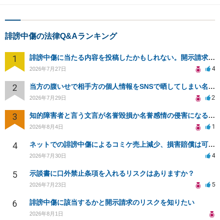
誹謗中傷の法律Q&Aランキング
1
誹謗中傷に当たる内容を投稿したかもしれない。開示請求や民事刑事裁判に発展しうるのか教えて欲しい。
4
2026年7月27日
2
当方の腹いせで相手方の個人情報をSNSで晒してしまい名誉毀損させてしまったかもしれない
2
2026年7月29日
3
知的障害者と言う文言が名誉毀損か名誉感情の侵害になるか教えてほしい。
1
2026年8月4日
4
ネットでの誹謗中傷によるコミケ売上減少、損害賠償は可能か？
4
2026年7月30日
5
示談書に口外禁止条項を入れるリスクはありますか？
5
2026年7月23日
6
誹謗中傷に該当するかと開示請求のリスクを知りたい
2026年8月1日