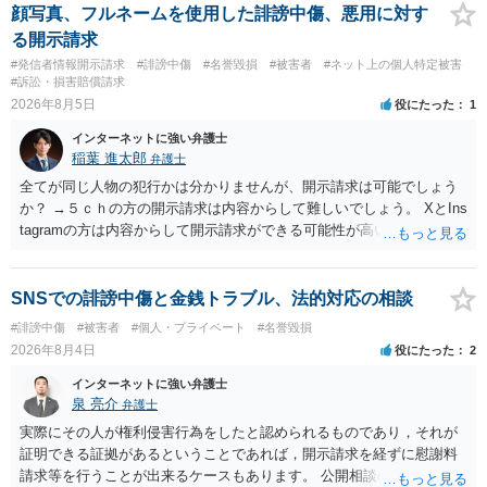
顔写真、フルネームを使用した誹謗中傷、悪用に対す
る開示請求
#発信者情報開示請求
#誹謗中傷
#名誉毀損
#被害者
#ネット上の個人特定被害
#訴訟・損害賠償請求
2026年8月5日
役にたった
1
インターネットに強い弁護士
稲葉 進太郎
弁護士
全てが同じ人物の犯行かは分かりませんが、開示請求は可能でしょう
か？ →５ｃｈの方の開示請求は内容からして難しいでしょう。 XとIns
tagramの方は内容からして開示請求ができる可能性が高いでしょう。
ただ、アカウントが削除されていると開示請求は失敗する可能性が高
いでしょう。７月中にアカウントが削除されている場合、今から進め
ても失敗する可能性が高いように思われます。 相手を特定できた場
SNSでの誹謗中傷と金銭トラブル、法的対応の相談
合、相手に全ての弁護士費用を負担させることは可能でしょうか？ →
#誹謗中傷
#被害者
#個人・プライベート
#名誉毀損
訴訟外の交渉で相手方が認めれば負担させることができるでしょう。
2026年8月4日
役にたった
2
訴訟で判決となった場合は、実際の弁護士費用が認められる場合と認
められない場合があり何ともいえないところでしょう。
インターネットに強い弁護士
泉 亮介
弁護士
実際にその人が権利侵害行為をしたと認められるものであり，それが
証明できる証拠があるということであれば，開示請求を経ずに慰謝料
請求等を行うことが出来るケースもあります。 公開相談の場では回答