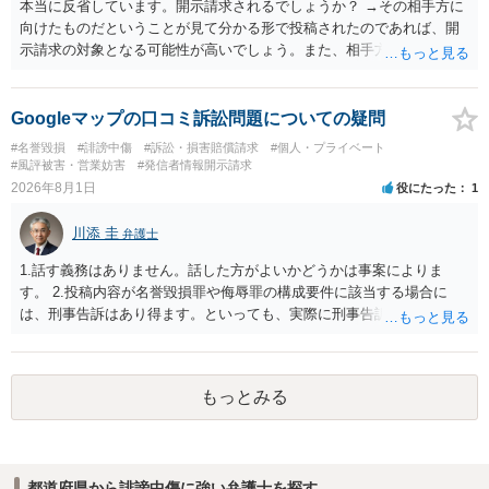
本当に反省しています。開示請求されるでしょうか？ →その相手方に
向けたものだということが見て分かる形で投稿されたのであれば、開
示請求の対象となる可能性が高いでしょう。また、相手方の投稿した
文章からすると、実際に発信者情報開示請求がなされる可能性がある
と存じます。発信者情報開示請求が進むと、投稿に使った回線の契約
者のところに、意見照会がなされます。アカウント情報開示の場合
Googleマップの口コミ訴訟問題についての疑問
は、アカウントの登録メールに意見照会がなされます。 また、された
#名誉毀損
#誹謗中傷
#訴訟・損害賠償請求
#個人・プライベート
場合賠償金はいくらでしょうか。 →ケースバイケースであり、数万円
#風評被害・営業妨害
#発信者情報開示請求
から１００万単位まで様々でしょう。裁判外であれば交渉して相手方
2026年8月1日
役にたった
1
の請求額から減額することを試みることとなるでしょう。
川添 圭
弁護士
1.話す義務はありません。話した方がよいかどうかは事案によりま
す。 2.投稿内容が名誉毀損罪や侮辱罪の構成要件に該当する場合に
は、刑事告訴はあり得ます。といっても、実際に刑事告訴に動くかど
うかは事案によります。 3.これも事案によりますが、半年から1年程度
です。Googleは電話番号の開示請求もできることが多いので、少しで
も特定可能になるよう、複数ルートで開示請求が行われることが多い
もっとみる
です。さらにいえば、利用者からの口コミ投稿の場合、開示請求者は
ある程度対象者を特定できている（ただし証拠による裏付けか必要な
ので発信者情報開示請求をする）というケースが比較的多いと思われ
ます。
都道府県から誹謗中傷に強い弁護士を探す