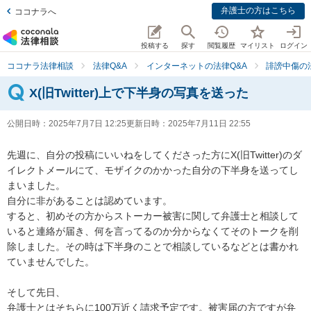
弁護士の方はこちら
ココナラへ
投稿する
探す
閲覧履歴
マイリスト
ログイン
ココナラ法律相談
法律Q&A
インターネットの法律Q&A
誹謗中傷の
X(旧Twitter)上で下半身の写真を送った
公開日時：
2025年7月7日 12:25
更新日時：
2025年7月11日 22:55
先週に、自分の投稿にいいねをしてくださった方にX(旧Twitter)のダ
イレクトメールにて、モザイクのかかった自分の下半身を送ってし
まいました。

自分に非があることは認めています。

すると、初めその方からストーカー被害に関して弁護士と相談して
いると連絡が届き、何を言ってるのか分からなくてそのトークを削
除しました。その時は下半身のことで相談しているなどとは書かれ
ていませんでした。

そして先日、

弁護士とはそちらに100万近く請求予定です。被害届の方ですが弁