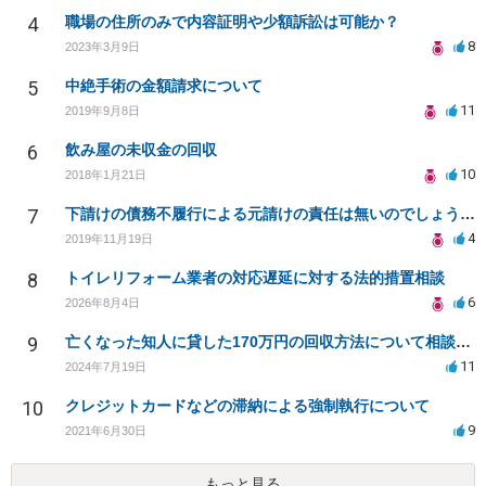
4
職場の住所のみで内容証明や少額訴訟は可能か？
8
2023年3月9日
5
中絶手術の金額請求について
11
2019年9月8日
6
飲み屋の未収金の回収
10
2018年1月21日
7
下請けの債務不履行による元請けの責任は無いのでしょうか？
4
2019年11月19日
8
トイレリフォーム業者の対応遅延に対する法的措置相談
6
2026年8月4日
9
亡くなった知人に貸した170万円の回収方法について相談したい
11
2024年7月19日
10
クレジットカードなどの滞納による強制執行について
9
2021年6月30日
もっと見る