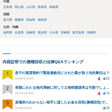
中国
広島県
岡山県
山口県
鳥取県
島根県
四国
香川県
愛媛県
高知県
徳島県
九州・沖縄
福岡県
佐賀県
長崎県
熊本県
大分県
宮崎県
鹿児島県
沖縄県
内容証明での債権回収の法律Q&Aランキング
1
息子の賃貸契約で緊急連絡先にされた親が負う法的責任は？
22
2019年5月26日
2
長期にわたる地代滞納に対して土地明渡請求は可能でしょうか？
13
2021年3月18日
3
居場所のわからない相手に貸したお金を回収(債権回収)できますか？
20
2018年4月4日