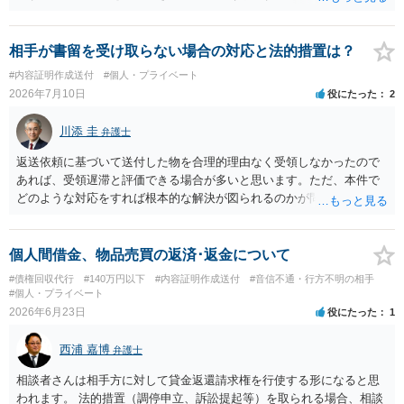
携帯電話であるなどした場合には特定に結びつけることは難しいとこ
ろです。 LINEについても、詐欺の事案であれば照会できる可能性はあ
りますが、携帯電話の番号を経由する方法より難しくなります。 身元
相手が書留を受け取らない場合の対応と法的措置は？
を特定した後は、返金の理屈があるかどうかを確認していきます。 基
#内容証明作成送付
#個人・プライベート
本的に贈与に該当する場合には返金請求ができません。 詐欺を含め、
2026年7月10日
役にたった
2
当方に返金の理屈があるかどうかを確認していきます。 さらに、渡し
た金額について、裏付けがあるかどうかも精査します。 上記を経て、
川添 圭
弁護士
身元の特定、返金の理屈があると判断できるのであれば、まずは交渉
からスタートすることになるでしょう。 ご理解のとおり、詐欺である
返送依頼に基づいて送付した物を合理的理由なく受領しなかったので
ことの立証は簡単ではありません。 刑事事件化が出来るのであれば、
あれば、受領遅滞と評価できる場合が多いと思います。ただ、本件で
返金交渉で有利になる可能性がありますが、民事上の詐欺の立証以上
どのような対応をすれば根本的な解決が図られるのかが問題になるた
に難しいところがあります。 こちらについては、一度、最寄りの警察
め、詳しい事情が必要です。弁護士へ直接相談した方がよい事案と思
署に被害相談をするようにしてください。 具体的な見通しに関して
料します。
は、証拠を拝見する必要があるため、直接弁護士にご相談された方が
個人間借金、物品売買の返済･返金について
良いかと思います。
#債権回収代行
#140万円以下
#内容証明作成送付
#音信不通・行方不明の相手
#個人・プライベート
2026年6月23日
役にたった
1
西浦 嘉博
弁護士
相談者さんは相手方に対して貸金返還請求権を行使する形になると思
われます。 法的措置（調停申立、訴訟提起等）を取られる場合、相談