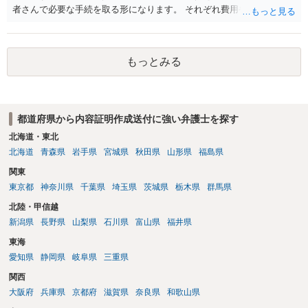
者さんで必要な手続を取る形になります。 それぞれ費用や労力、時間
を要し、債務名義（判決等）を得たとしても、相手方に資力がなけれ
ば回収できないリスクがあることに留意ください。 一般民事となりま
すので、お住まいの地域の市役所での法律相談会の利用や、（資力要
もっとみる
件がありますが）法テラスでの相談を検討ください。
都道府県から内容証明作成送付に強い弁護士を探す
北海道・東北
北海道
青森県
岩手県
宮城県
秋田県
山形県
福島県
関東
東京都
神奈川県
千葉県
埼玉県
茨城県
栃木県
群馬県
北陸・甲信越
新潟県
長野県
山梨県
石川県
富山県
福井県
東海
愛知県
静岡県
岐阜県
三重県
関西
大阪府
兵庫県
京都府
滋賀県
奈良県
和歌山県