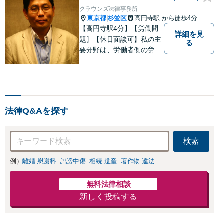
クラウンズ法律事務所
東京都
杉並区
高円寺駅
から徒歩4分
|
【高円寺駅4分】【労働問
詳細を見
題】【休日面談可】私の主
る
要分野は、労働者側の労働
事件、企業法務（顧問先約
４０社）、破産・再生・任
意整理です。相談件数、訴
訟案件、交渉案件を数多く
担当しています。依頼人さ
法律Q&Aを探す
まにとって、最大限の効用
を得られるように頑張って
います。
検索
例）
離婚 慰謝料
誹謗中傷
相続 遺産
著作物 違法
無料法律相談
新しく投稿する