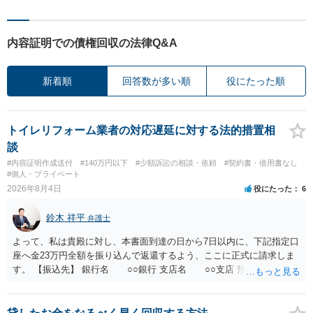
内容証明での債権回収の法律Q&A
新着順
回答数が多い順
役にたった順
トイレリフォーム業者の対応遅延に対する法的措置相
談
#内容証明作成送付
#140万円以下
#少額訴訟の相談・依頼
#契約書・借用書なし
#個人・プライベート
2026年8月4日
役にたった
6
鈴木 祥平
弁護士
よって、私は貴殿に対し、本書面到達の日から7日以内に、下記指定口
座へ金23万円全額を振り込んで返還するよう、ここに正式に請求しま
す。 【振込先】 銀行名 ○○銀行 支店名 ○○支店 預金種別 普通
口座番号 ○○○○○○○ 口座名義 ○○○○ 万一、上記期限までに返金がな
されない場合には、貴殿には任意に返金する意思がないものと判断
し、やむを得ず、返還金23万円及びこれに対する遅延損害金の支払い