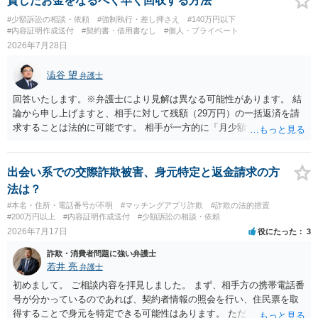
貸したお金をなるべく早く回収する方法
を求める民事訴訟、支払督促その他必要な法的手続を直ちに講じま
#少額訴訟の相談・依頼
#強制執行・差し押さえ
#140万円以下
す。 その際には、訴訟に要する費用その他法令上認められる金員につ
#内容証明作成送付
#契約書・借用書なし
#個人・プライベート
いても併せて請求する予定ですので、あらかじめ申し添えます。 本件
2026年7月28日
は、貴殿自らが契約を解約したことによって生じた返還義務の履行を
求めるものにすぎません。貴殿の仕入先との取引関係や返金時期など
澁谷 望
弁護士
の内部事情は、私に対する返還義務の発生や履行時期には何ら影響を
及ぼすものではありません。 これ以上、本件の解決を不必要に遅延さ
回答いたします。※弁護士により見解は異なる可能性があります。 結
せることなく、誠意をもって速やかに返金手続を履行されるよう、強
論から申し上げますと、相手に対して残額（29万円）の一括返済を請
く求めます。 以上
求することは法的に可能です。 相手が一方的に「月少額ずつ返す」と
言ってきたとしても、あなたが同意していない以上、分割払いの合意
は成立していません。当初の返済期日も過ぎているため、一括返済を
求める権利があります。 具体的には、以下の手順で進めるのが効果的
出会い系での交際詐欺被害、身元特定と返金請求の方
です。 分割拒否と一括請求の通知：PayPayのメッセージ等で「分割
法は？
払いには同意していないため、残額の一括払いを求める」旨を明確に
#本名・住所・電話番号が不明
#マッチングアプリ詐欺
#詐欺の法的措置
伝えます。 相手の本名・住所の確認：応じない場合に法的手段（少額
#200万円以上
#内容証明作成送付
#少額訴訟の相談・依頼
訴訟など）をとるには、相手の身元が必要です。分からない場合は、
2026年7月17日
役にたった
3
まず本名や住所の特定を進めてください。 相手が購入した高額商品
詐欺・消費者問題に強い弁護士
（Switch2等）の事実も踏まえ、応じない場合は法的措置を辞さない姿
若井 亮
弁護士
勢で交渉に臨むのが現実的かと思います。
初めまして。 ご相談内容を拝見しました。 まず、相手方の携帯電話番
号が分かっているのであれば、契約者情報の照会を行い、住民票を取
得することで身元を特定できる可能性はあります。 ただ、他人名義の