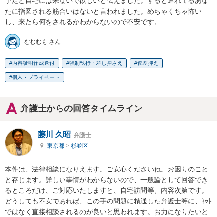
予定と自宅には来ないで欲しいと伝えました。すると遅れてるあな
たに指図される筋合いはないと言われました。めちゃくちゃ怖い
し、来たら何をされるかわからないので不安です。
むむむも さん
内容証明作成送付
強制執行・差し押さえ
仮差押え
個人・プライベート
弁護士からの回答タイムライン
藤川 久昭
弁護士
東京都
>
杉並区
本件は、法律相談になりえます。ご安心くださいね。お困りのこと
と存じます。詳しい事情がわからないので、一般論として回答でき
るところだけ、ご対応いたしますと、自宅訪問等、内容次第です。
どうしても不安であれば、この手の問題に精通した弁護士等に、ﾈｯﾄ
ではなく直接相談されるのが良いと思われます。お力になりたいと