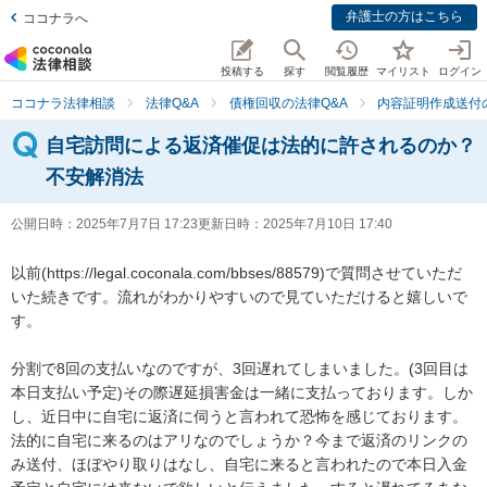
弁護士の方はこちら
ココナラへ
投稿する
探す
閲覧履歴
マイリスト
ログイン
ココナラ法律相談
法律Q&A
債権回収の法律Q&A
内容証明作成送付
自宅訪問による返済催促は法的に許されるのか？
不安解消法
公開日時：
2025年7月7日 17:23
更新日時：
2025年7月10日 17:40
以前(https://legal.coconala.com/bbses/88579)で質問させていただ
いた続きです。流れがわかりやすいので見ていただけると嬉しいで
す。

分割で8回の支払いなのですが、3回遅れてしまいました。(3回目は
本日支払い予定)その際遅延損害金は一緒に支払っております。しか
し、近日中に自宅に返済に伺うと言われて恐怖を感じております。
法的に自宅に来るのはアリなのでしょうか？今まで返済のリンクの
み送付、ほぼやり取りはなし、自宅に来ると言われたので本日入金