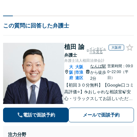
この質問に回答した弁護士
植田 諭
大阪府
インタビュ
ーを見る
弁護士
弁護士法人植田法律会計
なんば駅
営業時間：09:0
大
大阪
0~22:00（平
阪
市浪
から徒歩
|
府
速区
日）
2分
【初回３０分無料】【Google口コミ
高評価⭐️】☕️おしゃれな相談室🍃安
心・リラックスしてお話しいただけ
ます。ネット上にはない、オンリー
ワンの解決策を一緒に考えていきま
電話で面談予約
メールで面談予約
しょう！【土曜・夜間◎】
注力分野