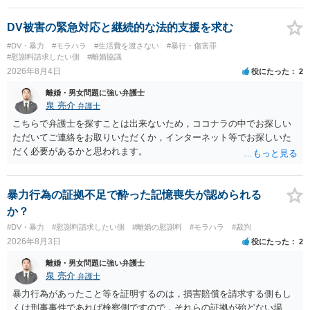
ことを窺わせるものです。）。ですから，慰謝料請求を進めることで
よいと思います。 ただ．慰謝料額については，婚姻破綻に至っていな
DV被害の緊急対応と継続的な法的支援を求む
いとして，この点を考慮されることになるかもしれません。 ②夫との
#DV・暴力
#モラハラ
#生活費を渡さない
#暴行・傷害罪
今後のことを考えて書いてもらうか否かを検討するのがよいと思いま
#慰謝料請求したい側
#離婚協議
す。今ある証拠以上のことを証明（証明力を強めることも含む）でき
2026年8月4日
役にたった
2
るのであれば，前向きに検討を進めるという考え方でもよいでしょ
離婚・男女問題に強い弁護士
う。慰謝料請求としては証拠として使えることが前提であり，その価
泉 亮介
弁護士
値と夫との関係との均衡のように思います。 ③行政書士に委任をして
いるのであれば，どのような内容の委任なのか不明ですが，その行政
こちらで弁護士を探すことは出来ないため，ココナラの中でお探しい
書士との協議になると思います。請求するか，訴訟にするか，その点
ただいてご連絡をお取りいただくか，インターネット等でお探しいた
の見極めや，相手方は性交類似行為は認めているのか，それさえも否
だく必要があるかと思われます。
定しているのかによって，考え方・進め方は変わってくると思いま
す。 ④性交類似行為を認めているにもかかわらず支払を拒否するので
あれば，本人（行政書士でも同じだと思います。）への対応ではあま
暴力行為の証拠不足で酔った記憶喪失が認められる
り変わらないように思います。減額で折り合えるなら本人様の交渉で
か？
もよいように思いますが，ゼロかどうかの観点であれば，訴訟に進む
#DV・暴力
#慰謝料請求したい側
#離婚の慰謝料
#モラハラ
#裁判
しかなくなるようにも思います。そうしますと，お近くの弁護士に相
2026年8月3日
役にたった
2
談して進めることを検討した方がよいようにも思います。
離婚・男女問題に強い弁護士
泉 亮介
弁護士
暴力行為があったこと等を証明するのは，損害賠償を請求する側もし
くは刑事事件であれば検察側ですので，それらの証拠が殆どない場