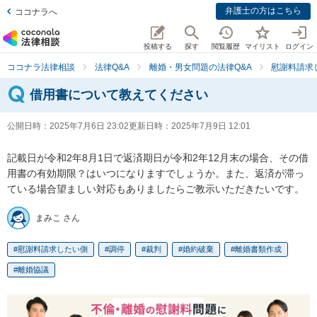
弁護士の方はこちら
ココナラへ
投稿する
探す
閲覧履歴
マイリスト
ログイン
ココナラ法律相談
法律Q&A
離婚・男女問題の法律Q&A
慰謝料請求
借用書について教えてください
公開日時：
2025年7月6日 23:02
更新日時：
2025年7月9日 12:01
記載日が令和2年8月1日で返済期日が令和2年12月末の場合、その借
用書の有効期限？はいつになりますでしょうか。また、返済が滞っ
ている場合望ましい対応もありましたらご教示いただきたいです。
まみこ さん
慰謝料請求したい側
調停
裁判
婚約破棄
離婚書類作成
離婚協議