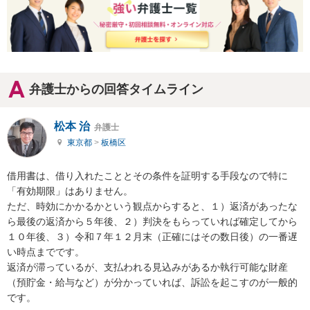
弁護士からの回答タイムライン
松本 治
弁護士
東京都
>
板橋区
借用書は、借り入れたこととその条件を証明する手段なので特に
「有効期限」はありません。

ただ、時効にかかるかという観点からすると、１）返済があったな
ら最後の返済から５年後、２）判決をもらっていれば確定してから
１０年後、３）令和７年１２月末（正確にはその数日後）の一番遅
い時点までです。

返済が滞っているが、支払われる見込みがあるか執行可能な財産
（預貯金・給与など）が分かっていれば、訴訟を起こすのが一般的
です。