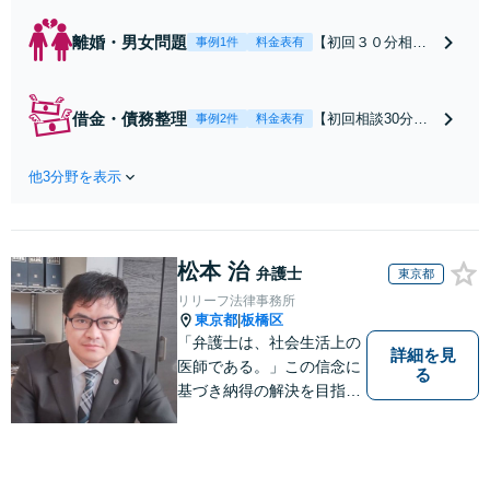
離婚・男女問題
【初回３０分相談
事例1件
料金表有
無料・分割払いO
K】悔いの残らな
いよう、お早めに
借金・債務整理
【初回相談30分無
事例2件
料金表有
ご相談ください！
料】個人・法人の
「浮気！絶対許せ
自己破産・個人再
ない！」「不倫が
他3分野を表示
生・任意整理に関
ばれた」「親権が
して相談から解決
欲しい」「DVが怖
まで、丁寧なサポ
い」など迅速に対
ート、最適・最善
応します【キッズ
松本 治
のご提案をお約束
弁護士
東京都
スペース完備】
します。再スター
リリーフ法律事務所
【Google口コミ高
トを全力で応援し
東京都
板橋区
|
評価⭐️】
ます！お気軽にご
「弁護士は、社会生活上の
詳細を見
相談下さい【土
医師である。」この信念に
る
曜・夜間相談可】
基づき納得の解決を目指し
【Google口コミ高
ます。
評価⭐️】