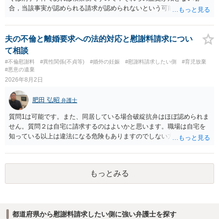
合，当該事実が認められる請求が認められないという可能性はあるで
しょう。
夫の不倫と離婚要求への法的対応と慰謝料請求につい
て相談
#不倫慰謝料
#異性関係(不貞等)
#婚外の妊娠
#慰謝料請求したい側
#育児放棄
#悪意の遺棄
2026年8月2日
肥田 弘昭
弁護士
質問1は可能です。また、同居している場合破綻抗弁はほぼ認められま
せん。質問２は自宅に請求するのはよいかと思います。職場は自宅を
知っている以上は違法になる危険もありますのでしない方が良いで
す。質問３は可能かと思います。質問４は悪意の遺棄などに該当する
かと思います。有責配偶者ですので相手方からの離婚は拒否しても仮
に訴訟されても法的に成立しません。質問５は認知すると養育費支払
もっとみる
い、相続権が発生します。合意があれば法的に可能ですが法律で強制
することはできません。質問６は可能です。質問７は不貞行為の写真
データ（ハメ撮り）、第三者撮影の腕組み写真、夫の自白録音まであ
るのであれば十分かと思います。ご参考にしてください。
都道府県から慰謝料請求したい側に強い弁護士を探す