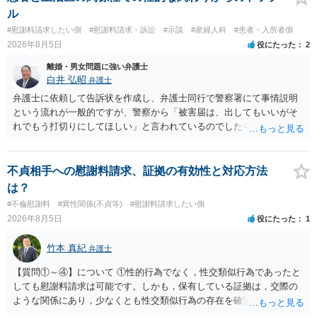
ル
#慰謝料請求したい側
#慰謝料請求・訴訟
#示談
#産婦人科
#患者・入所者側
2026年8月5日
役にたった
2
離婚・男女問題に強い弁護士
白井 弘昭
弁護士
弁護士に依頼して告訴状を作成し、弁護士同行で警察署にて事情説明
という流れが一般的ですが、警察から「被害届は、出してもいいがそ
れでもう打切りにしてほしい」と言われているのでしたら、あまり結
論は変わらないかもしれないですね。 所轄の警察を飛び越えて、直接
検察庁に訴えるのもありかもしれないですが、実際に捜査をするの
は、結局所轄だと思われますので、やはり結論は変わらないかもしれ
不貞相手への慰謝料請求、証拠の有効性と対応方法
ないです。 一度、最寄りの「刑事に強い」とうたっている弁護士に相
は？
談してみてはいかがでしょうか。 以上、ご参考まで。
#不倫慰謝料
#異性関係(不貞等)
#慰謝料請求したい側
2026年8月5日
役にたった
1
竹本 真紀
弁護士
【質問①～④】について ①性的行為でなく，性交類似行為であったと
しても慰謝料請求は可能です。しかも，保有している証拠は，交際の
ような関係にあり，少なくとも性交類似行為の存在を確実に証明でき
るものです（裏を返せば，証拠で認められる範囲でしか認めていない