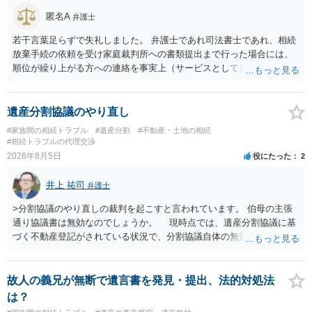
匿名A
弁護士
若干言葉足らずで失礼しました。 弁護士であれ司法書士であれ、相続
放棄手続の依頼を受け家庭裁判所への書類提出まで行った場合には、
順位が繰り上がる方への連絡を事実上（サービスとして）行うことは
あります。その「連絡」だけを弁護士が業務としてお受けすることは
できない、という意味でした。
遺産分割協議のやり直し
#家族間の相続トラブル
#遺産分割
#不動産・土地の相続
#相続トラブルの代理交渉
2026年8月5日
役にたった
2
井上 祐司
弁護士
>分割協議のやり直しの裁判を起こすと言われています。 伯母の主張
通り協議書は無効なのでしょうか。 現時点では、遺産分割協議に基
づく不動産登記がされている状況で、分割協議自体の無効を裁判所が
認めたわけではないので、分割協議の効力に影響はありません。 先
方の訴訟の主張及び立証次第ですが、 ・御祖母様の認知能力に関する
医師の意見書、筆跡鑑定 が提出されればその効力が否定される可能性
故人の義兄が無断で遺言書を発見・提出、法的対処法
はありますが、 ・伯母様自身が分割協議に加わっていること ・御祖母
は？
様の意に反する遺産分割協議を行う実益が誰にあったかの立証が困難