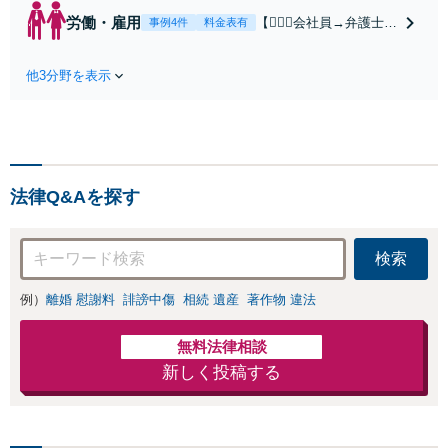
名誉毀損・発信者情報開示
労働・雇用
【👷🏻‍♂️会社員→弁護士
事例4件
料金表有
などネットトラブル対応し
へ】【労働者側・会社
ます。親身にお話を伺いま
側どちらも対応可能】
す。【初回相談30分無料】
他3分野を表示
【弁護士歴15年以上】
【東梅田駅徒歩10分】【弁
会社員として肉体・精
護士歴15年以上】
神的に大変な思いをし
た経験があります。未
払い賃金、解雇、労働
条件など解決多数あり
法律Q&Aを探す
【初回相談30分無料】
【東梅田駅徒歩10分】
検索
例）
離婚 慰謝料
誹謗中傷
相続 遺産
著作物 違法
無料法律相談
新しく投稿する