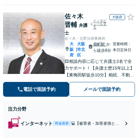
佐々木
大阪府
インタビ
晋輔
ューを見
弁護
る
士
佐々木・北野法律事務所
大
大阪
扇町駅
か
営業時間：
阪
市北
|
本日定休日
ら徒歩8分
府
区
🟨相談内容に応じて弁護士2名で全
力サポート！【弁護士歴15年以上】
【東梅田駅徒歩10分】相続、不動
産、売掛金の回収など多数の実績あ
り◎誠実＆丁寧なサポートを心がけ
電話で面談予約
メールで面談予約
ます。個人、法人問わずお気軽にご
相談ください【初回相談30分無料】
注力分野
インターネット
💻【被害者・加害者側とも
料金表有
に対応】【WEB面談可】◎
スピード対応◎誹謗中傷・