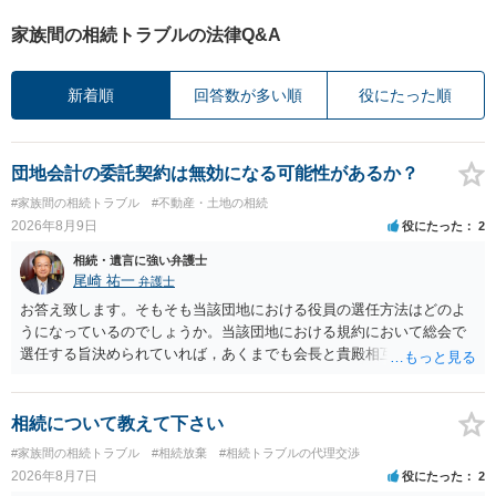
家族間の相続トラブルの法律Q&A
新着順
回答数が多い順
役にたった順
団地会計の委託契約は無効になる可能性があるか？
#家族間の相続トラブル
#不動産・土地の相続
2026年8月9日
役にたった
2
相続・遺言に強い弁護士
尾崎 祐一
弁護士
お答え致します。そもそも当該団地における役員の選任方法はどのよ
うになっているのでしょうか。当該団地における規約において総会で
選任する旨決められていれば，あくまでも会長と貴殿相互間における
団地会計の委託契約であって貴殿が役員になることはありません。但
し，団地と貴殿との委託契約は有効に成立しています。当該団地にお
ける役員の選任が会長の専権でできるのであれば，貴殿と会長との合
相続について教えて下さい
意により委託契約は有効に成立しています。
#家族間の相続トラブル
#相続放棄
#相続トラブルの代理交渉
2026年8月7日
役にたった
2