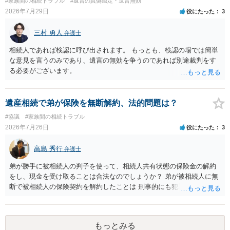
#家族間の相続トラブル
#遺言の真偽鑑定・遺言無効
であること からすると、実際に遺産分割協議の効力が否定される可能
2026年7月29日
役にたった
3
性はそれほど高くない（立証のハードルは非常に高い）ということが
言えると思います。
三村 勇人
弁護士
相続人であれば検認に呼び出されます。 もっとも、検認の場では簡単
な意見を言うのみであり、遺言の無効を争うのであれば別途裁判をす
る必要がございます。
遺産相続で弟が保険を無断解約、法的問題は？
#協議
#家族間の相続トラブル
2026年7月26日
役にたった
3
高島 秀行
弁護士
弟が勝手に被相続人の判子を使って、相続人共有状態の保険金の解約
をし、現金を受け取ることは合法なのでしょうか？ 弟が被相続人に無
断で被相続人の保険契約を解約したことは 刑事的にも犯罪となる可能
性があり、民事的には無効だと思います。 保険会社で解約の際に提出
された書類のコピーを取得して、弁護士に面談で詳しい事情を話して
相談 されたら良いと思います。
もっとみる