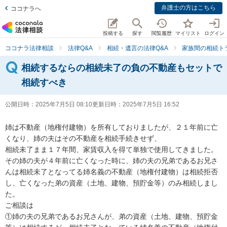
弁護士の方はこちら
ココナラへ
投稿する
探す
閲覧履歴
マイリスト
ログイン
ココナラ法律相談
法律Q&A
相続・遺言の法律Q&A
家族間の相続ト
相続するならの相続未了の負の不動産もセットで
相続すべき
公開日時：
2025年7月5日 08:10
更新日時：
2025年7月5日 16:52
姉は不動産（地権付建物）を所有しておりましたが、２１年前に亡
くなり、姉の夫はその不動産を相続手続きせず、

相続未了まま１７年間、家賃収入を得て単独で使用してきました。

その姉の夫が４年前に亡くなった時に、姉の夫の兄弟であるお兄さ
んは相続未了となってる姉名義の不動産（地権付建物）は相続拒否
し、亡くなった弟の資産（土地、建物、預貯金等）のみ相続しまし
た。

ご相談は

①姉の夫の兄弟であるお兄さんが、弟の資産（土地、建物、預貯金