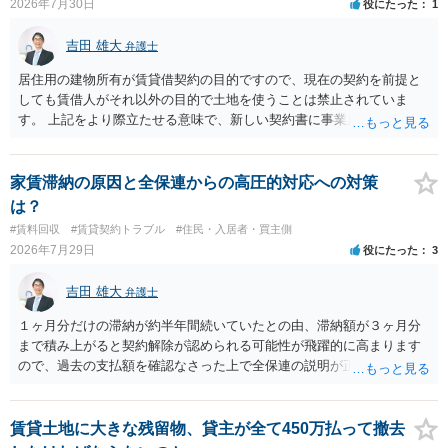
2026年7月30日
役にたった
1
吉田 雄大
弁護士
居住用の建物所有が賃貸借契約の目的ですので、現在の契約を前提と
しても賃借人がそれ以外の目的で土地を使うことは禁止されていま
す。 上記をより際立たせる意味で、新しい契約書に事業用として用い
ることを禁止する旨を明記することは理に適ったものです。 契約締結
交渉である以上賃借人が拒んだ場合には入りませんが、提案するのは
良い方法と思います。
家賃滞納の原因と全保連からの高圧的対応への対策
は？
#賃料回収
#賃貸契約トラブル
#住民・入居者・買主側
2026年7月29日
役にたった
3
吉田 雄大
弁護士
１ヶ月分だけの滞納が約半年間続いていたとの由、滞納額が３ヶ月分
まで積み上がると契約解除が認められる可能性が飛躍的に高まります
ので、過去の支払額を確認なさった上で全保連の説明が正しければ、
全部又は一部を支払うのが最善の方法です。 約半年間も放置されてい
た理由は気になるところですが、中身のある返答は期待できないと思
います。
賃貸土地に大きな残留物、貸主が全て450万払って撤去