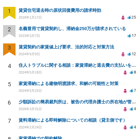
1
賃貸住宅退去時の原状回復費用の請求時効
25
2018年1月17日
2
名義冒用で賃貸契約し、滞納金250万が請求されている
17
2023年3月7日
3
賃貸契約の家賃値上げ要求、法的対応と対策方法
12
2024年9月9日
4
住人トラブルに関する相談：家賃滞納と退去費の支払いを拒否され、管理鍵の横領も発生
8
2024年5月18日
5
家賃滞納による建物明渡請求、和解の可能性と対策
7
2024年5月15日
6
少額訴訟の簡易裁判所は、被告の代理弁護士の所在地が管轄になりますか？
4
2026年3月31日
7
賃料滞納による即時解除についての相談（貸主側です）
4
2024年2月24日
家賃滞納での契約解除