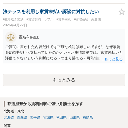
円以上としている事務所が多いように思います。これとは別途に、成
果に応じた成功報酬も発生します。 さらに、賃料増額調停では、イン
法テラスを利用し家賃未払い訴訟に対抗したい
ターネット等で収集した資料を基に話し合うこともありますが（な
#立ち退き交渉
#賃貸契約トラブル
#賃料回収
#管理会社・組合側
お、生成ＡＩは根拠資料とはできません）、訴訟では、不動産の適正
2026年4月22日
な賃料を鑑定するため、不動産鑑定士に鑑定を依頼することもあり、
物件の規模等にもよりますが、数十万円以上の鑑定料がかかる場合も
匿名A
弁護士
あります。 これらコストと、増額を受けられる賃料とを比較考量し
て、実際に手続きを進めていくのかご判断いただくことになります。
ご質問に書かれた内容だけでは正確な検討は難しいですが、なぜ家賃
まずは、お近くの弁護士にご相談ください。
をB管理会社へ支払っていたのかといった事情次第では、家賃未払いと
評価できないという判断になる（つまり勝てる）可能性はあるように
思われます。生活保護受給中のようですので、法テラスや弁護士会の
相談センターへ相談予約を入れれば、相談を担当した弁護士が受任し
てくれるか、あるいは法テラスへ回付してくれると思います。訴訟提
もっとみる
起されている状況なので、すみやかに相談予約を入れてください。
都道府県から賃料回収に強い弁護士を探す
北海道・東北
北海道
青森県
岩手県
宮城県
秋田県
山形県
福島県
関東