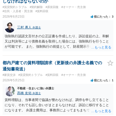
しなければならないのか
#賃貸契約トラブル
#契約解除
#原状回復
#オーナー・売主側
#住民・入居者・買主側
#賃料回収
2026年6月23日
役にたった
3
三村 勇人
弁護士
強制執行認諾文言付きの公正証書を作成したり、訴訟提起の上、和解
又は判決等により債務名義を取得した場合には、強制執行を行うこと
が可能です。 また、強制執行の前提として、財産開示手続や第三者か
らの情報取得手続等により、財産調査を行うことも考えられます。 も
っとも、実際に回収できるかは相手方の資力次第です。 そのため、相
手方に差押え可能な財産が存在しない場合には、現実的には回収が困
都内戸建ての賃料増額請求（更新後の弁護士名義での
難となります。
通知書発送）
#家賃交渉
#賃貸契約トラブル
#賃料回収
#オーナー・売主側
2026年5月25日
役にたった
1
不動産・住まいに強い弁護士
髙橋 友佑
弁護士
賃料増額は、当事者間で協議が整わなければ、調停を申し立てること
になり、それでも話し合いがまとまらなければ、訴訟に移行すること
になります。 弁護士費用は、事務所によってまちまちですが、調停の
場合は着手金３３万円以上、訴訟に移行した場合は、プラスで１１万