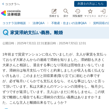
弁護士の方はこちら
ココナラへ
投稿する
探す
閲覧履歴
マイリスト
ログイン
ココナラ法律相談
法律Q&A
不動産・住まいの法律Q&A
賃料回収の
家賃滞納支払い義務。離婚
公開日時：
2025年7月2日 22:31
更新日時：
2025年7月5日 12:01
1年前まで賃貸マンションに住んでいましたが、主人が家賃を支払っ
ておらず大家さんからの連絡で滞納を知りました。滞納額も大きく
大家さんと相談し、退去する事になり現在は団地住まいをしていま
す。滞納分は毎月支払って行くと約束しましたが収入も低く払えな
い月もあり、このままだと回収業者(取り立て)に頼むとの事です
が、必ず毎月いくらかでも支払えるなら、そんな事はしないと言っ
て頂いています。私は大家さんのマンションの清掃をし、毎月少し
ずつですが返済しています。主人はいまだに何もしません。この状
況で離婚した場合でも私に滞納分の支払い義務はありますか？ま
た、こんな主人と離婚出来るでしょうか？