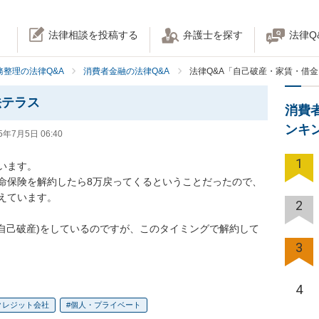
法律相談を投稿する
弁護士を探す
法律Q
務整理の法律Q&A
消費者金融の法律Q&A
法律Q&A「自己破産・家賃・借
法テラス
消費
ンキ
5年7月5日 06:40
1
ます。

命保険を解約したら8万戻ってくるということだったので、
ています。

2
(自己破産)をしているのですが、このタイミングで解約して
3
4
クレジット会社
個人・プライベート