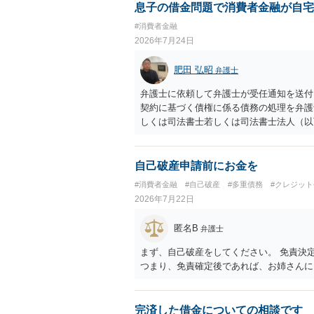
息子の借金問題で消費者金融が自宅
#消費者金融
2026年7月24日
肥田 弘昭
弁護士
弁護士に依頼して弁護士が受任通知を送付
契約に基づく債権に係る債務の処理を弁護
しくは司法書士若しくは司法書士法人（以
処理のため必要な裁判所における民事事件
旨の通知があつた場合において、正当な理
若しくはファクシミリ装置を用いて送信し
自己破産申請前にお金を
し、これに対し債務者等から直接要求しな
#消費者金融
#自己破産
#多重債務
#クレジッ
務を弁済することを要求すること。）に違
2026年7月22日
申請、不退去罪が成立すれば警察に通報な
匿名B
弁護士
まず、自己破産をしてください。 免責決
つまり、免責確定後であれば、お姉さんに
完済した借金についての相談です