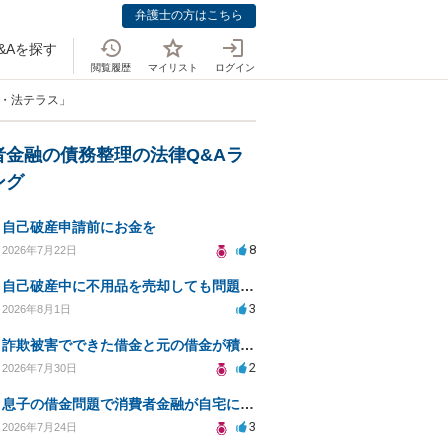
弁護士の方はこちら
&Aを探す
閲覧履歴
マイリスト
ログイン
金・法テラス」
者金融の債務整理の法律Q&Aラ
ング
自己破産申請前にお金を
8
2026年7月22日
自己破産中に不用品を売却しても問題ないか？
3
2026年8月1日
詐欺被害でできた借金と元の借金が積み重なり返済困難
2
2026年7月30日
息子の借金問題で消費者金融が自宅にくるのをやめさせる方法はないですか？
3
2026年7月24日