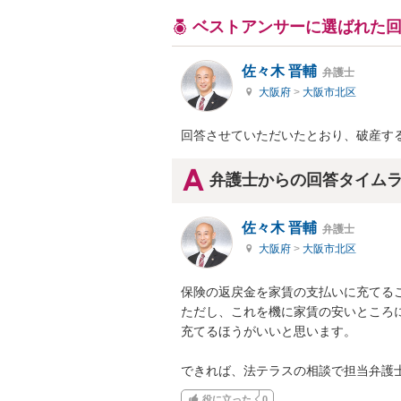
ベストアンサーに選ばれた
佐々木 晋輔
弁護士
大阪府
>
大阪市北区
回答させていただいたとおり、破産す
弁護士からの回答タイム
佐々木 晋輔
弁護士
大阪府
>
大阪市北区
保険の返戻金を家賃の支払いに充てるこ
ただし、これを機に家賃の安いところ
充てるほうがいいと思います。

できれば、法テラスの相談で担当弁護
役に立った
0