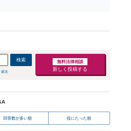
に大変な思いをした経験があります。未払い賃金、解雇、
労働条件など解決多数あり【初回相談30分無料】【東梅田
駅徒歩10分】
検索
無料法律相談
新しく投稿する
 違法
&A
回答数が多い順
役にたった順