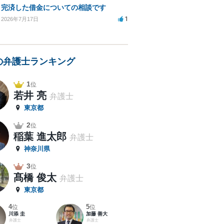
完済した借金についての相談です
1
2026年7月17日
の弁護士ランキング
1
位
若井 亮
弁護士
東京都
2
位
稲葉 進太郎
弁護士
神奈川県
3
位
髙橋 俊太
弁護士
東京都
4
5
位
位
川添 圭
加藤 善大
弁護士
弁護士