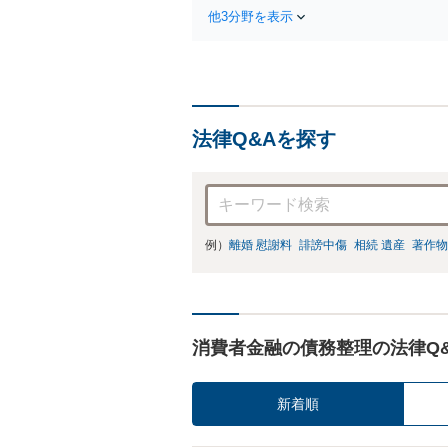
他3分野を表示
法律Q&Aを探す
例）
離婚 慰謝料
誹謗中傷
相続 遺産
著作物
消費者金融の債務整理の法律Q
新着順