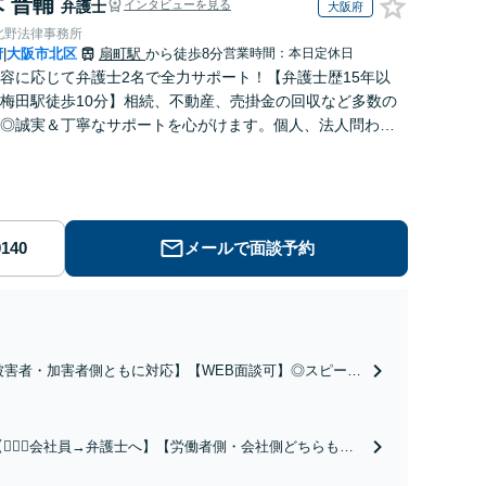
 晋輔
弁護士
インタビューを見る
大阪府
北野法律事務所
府
大阪市北区
扇町駅
から徒歩8分
営業時間：本日定休日
|
内容に応じて弁護士2名で全力サポート！【弁護士歴15年以
梅田駅徒歩10分】相続、不動産、売掛金の回収など多数の
◎誠実＆丁寧なサポートを心がけます。個人、法人問わず
ご相談ください【初回相談30分無料】
メールで面談予約
【被害者・加害者側ともに対応】【WEB面談可】◎スピード
◎誹謗中傷・名誉毀損・発信者情報開示などネットトラブ
応します。親身にお話を伺います。【初回相談30分無料】
梅田駅徒歩10分】【弁護士歴15年以上】
【👷🏻‍♂️会社員→弁護士へ】【労働者側・会社側どちらも対
応可能】【弁護士歴15年以上】会社員として肉体・精神的