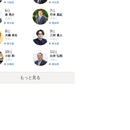
大阪府
埼玉県
6
7
位
位
泉 亮介
竹本 真紀
弁護士
弁護士
東京都
愛知県
8
9
位
位
大橋 卓生
三村 勇人
弁護士
弁護士
東京都
東京都
10
11
位
位
小杉 和
白井 弘昭
弁護士
弁護士
京都府
愛知県
もっと見る