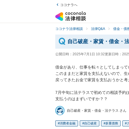
ココナラへ
ココナラ法律相談
法律Q&A
借金・債
自己破産・家賃・借金・
公開日時：
2025年7月1日 10:32
更新日時：
202
借金があり、仕事を転々としてしまってい
このままだと家賃を支払えないので、生
戻ってきたお金で家賃を支払おうかと考え
7月中旬に法テラスで初めての相談予約
支払うのはまずいですか？？
自己破産・家賃・借金・法テラス さん
消費者金融
自己破産
多重債務