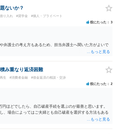
題ないか？
行借り入れ
#奨学金
#個人・プライベート
役にたった
3
や弁護士の考え方もあるため、担当弁護士へ聞いた方がよいで
積み重なり返済困難
人再生
#消費者金融
#借金返済の相談・交渉
役にたった
2
6万円ほどでしたら、自己破産手続を選ぶのが最善と思います。
し、場合によってはご夫婦とも自己破産を選択する方法もある