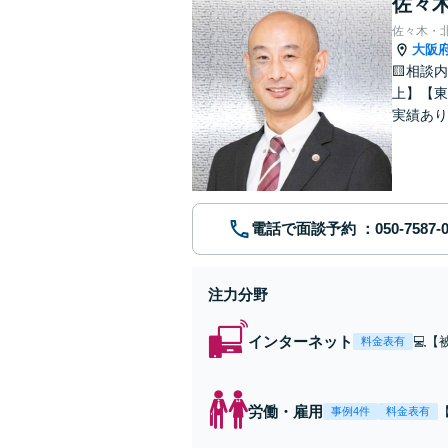
佐々木
佐々木・
大阪
🟨相談
上】【東
実績あり
お気軽に
電話で面談予約
注力分野
インターネット
💻
料金表有
対応
ル対
【東
労働・雇用
事例4件
料金表有