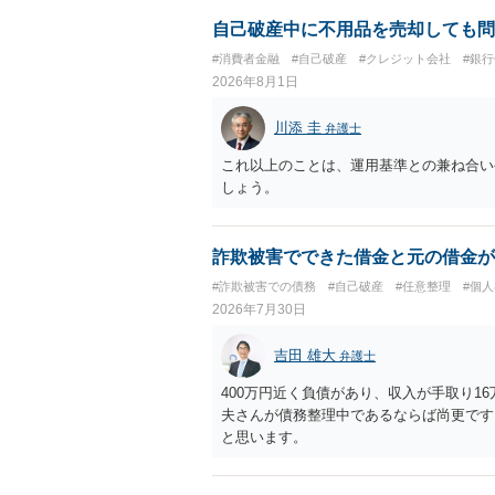
自己破産中に不用品を売却しても問
#消費者金融
#自己破産
#クレジット会社
#銀
2026年8月1日
川添 圭
弁護士
これ以上のことは、運用基準との兼ね合い
しょう。
詐欺被害でできた借金と元の借金が
#詐欺被害での債務
#自己破産
#任意整理
#個
2026年7月30日
吉田 雄大
弁護士
400万円近く負債があり、収入が手取り1
夫さんが債務整理中であるならば尚更です
と思います。