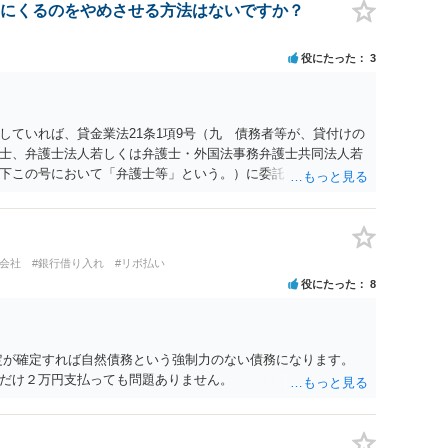
にくるのをやめさせる方法はないですか？
役にたった
3
していれば、貸金業法21条1項9号（九 債務者等が、貸付けの
士、弁護士法人若しくは弁護士・外国法事務弁護士共同法人若
下この号において「弁護士等」という。）に委託し、又はその
に関する手続をとり、弁護士等又は裁判所から書面によりその
由がないのに、債務者等に対し、電話をかけ、電報を送達し、
、又は訪問する方法により、当該債務を弁済することを要求
いよう求められたにもかかわらず、更にこれらの方法で当該債
ト会社
#銀行借り入れ
#リボ払い
反しています。監督官庁に行政処分を求める、裁判所に仮処分
役にたった
8
どの対応が考えられます。ご参考にしてください。
定が確定すれば自然債務という強制力のない債務になります。
だけ２万円支払っても問題ありません。