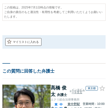
この投稿は、2025年7月1日時点の情報です。
ご自身の責任のもと適法性・有用性を考慮してご利用いただくようお願いい
たします。
マイリストに入れる
この質問に回答した弁護士
髙橋 俊
東京都
インタビュ
ーを見る
太
弁護士
エクリ総合法律事務所
東中野駅
営業時間：10:00
東
中