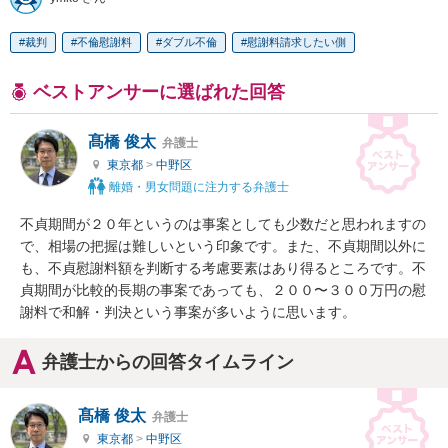
裁判
不倫慰謝料
ダブル不倫
慰謝料請求したい側
ベストアンサーに選ばれた回答
髙橋 俊太
弁護士
東京都
>
中野区
離婚・男女問題に注力する弁護士
不貞期間が２０年というのは事案としても少数だと思われますの
で、相場の把握は難しいという印象です。また、不貞期間以外に
も、不貞慰謝料額を判断する考慮要素はあり得るところです。不
貞期間が比較的長期の事案であっても、２００〜３００万円の慰
謝料で和解・判決という事案が多いように思います。
弁護士からの回答タイムライン
髙橋 俊太
弁護士
東京都
>
中野区