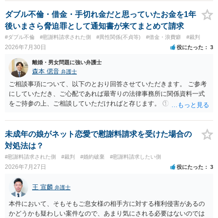
養育費に関するやりとり等があればそちらについても確認する必要が
あるでしょう。 公開相談の場での回答よりも個別に弁護士にご相談さ
ダブル不倫・借金・手切れ金だと思っていたお金を1年
れることをお勧めいたします。
後いまさら脅迫罪として通知書が来てまとめて請求
#ダブル不倫
#慰謝料請求された側
#異性関係(不貞等)
#借金・浪費癖
#裁判
2026年7月30日
役にたった
3
離婚・男女問題に強い弁護士
森本 偲音
弁護士
ご相談事項について、以下のとおり回答させていただきます。 ご参考
にしていただき、ご心配であれば最寄りの法律事務所に関係資料一式
をご持参の上、ご相談していただければと存じます。 ① このLINEの
流れを見る限り、100万円は貸付金ではなく、手切れ金・和解金と評価
される可能性はあるのか ⇒LINEを含む１００万円の貸付に至るまでの
やり取り等の経緯、誓約書の内容等を踏まえて、関係を清算するため
未成年の娘がネット恋愛で慰謝料請求を受けた場合の
の 金銭であったと評価される可能性はあると考えます。 ② 「今後一
対処法は？
切関与しないなら100万円振り込む」というLINEや誓約書は、裁判上
#慰謝料請求された側
#裁判
#婚約破棄
#慰謝料請求したい側
どの程度証拠価値があるのか ⇒前後のやり取りや誓約書の具体的内容
2026年7月27日
役にたった
3
を見ない限り、具体的な判断はできませんが、一定の証拠価値はある
と考えます。 ③ 借用書があっても、後から100万円を貸付扱いに変更
王 宣麟
弁護士
することは認められるのか。 ⇒おそらく１００万円は不当利得（受け
取る正当な権利がないのに利益を取得した）として返還請求されてい
本件において、そもそもご息女様の相手方に対する権利侵害があるの
るものかと推察しますので、 貸金返還ではないかと存じます。 ④ 私
かどうかも疑わしい案件なので、あまり気にされる必要はないのでは