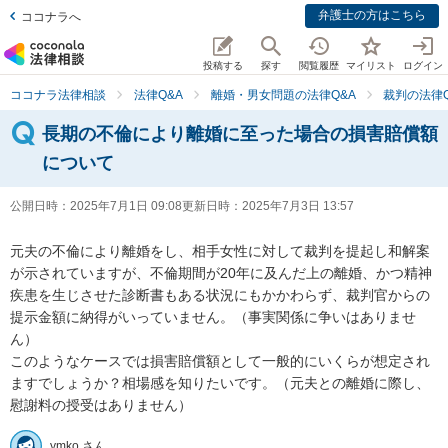
弁護士の方はこちら
ココナラへ
投稿する
探す
閲覧履歴
マイリスト
ログイン
ココナラ法律相談
法律Q&A
離婚・男女問題の法律Q&A
裁判の法律Q
長期の不倫により離婚に至った場合の損害賠償額
について
公開日時：
2025年7月1日 09:08
更新日時：
2025年7月3日 13:57
元夫の不倫により離婚をし、相手女性に対して裁判を提起し和解案
が示されていますが、不倫期間が20年に及んだ上の離婚、かつ精神
疾患を生じさせた診断書もある状況にもかかわらず、裁判官からの
提示金額に納得がいっていません。（事実関係に争いはありませ
ん）

このようなケースでは損害賠償額として一般的にいくらが想定され
ますでしょうか？相場感を知りたいです。（元夫との離婚に際し、
慰謝料の授受はありません）
ymko さん