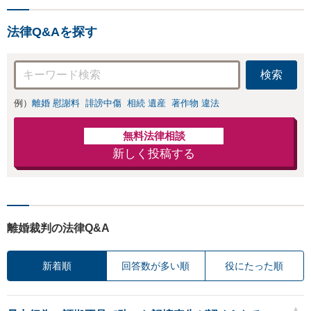
対応OK】
様の話を丁寧にう
かがい、どんな不
法律Q&Aを探す
安があるのか、何
を解決したいのか
を正確に読み取り
検索
ます。【東京都在
住以外の方も対
例）
離婚 慰謝料
誹謗中傷
相続 遺産
著作物 違法
応】
無料法律相談
新しく投稿する
離婚裁判の法律Q&A
新着順
回答数が多い順
役にたった順