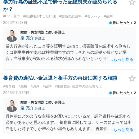
暴力行為の証拠不足で酔った記憶喪失が認められる
か？
#DV・暴力
#慰謝料請求したい側
#離婚の慰謝料
#モラハラ
#裁判
2026年8月3日
役にたった
2
離婚・男女問題に強い弁護士
泉 亮介
弁護士
暴力行為があったこと等を証明するのは，損害賠償を請求する側もし
くは刑事事件であれば検察側ですので，それらの証拠が殆どない場
合，当該事実が認められる請求が認められないという可能性はあるで
しょう。
養育費の過払い金返還と相手方の再婚に関する相談
#養育費
#親権
#調停
#裁判
#婚姻費用(別居中の生活費など)
2026年7月30日
役にたった
2
離婚・男女問題に強い弁護士
泉 亮介
弁護士
具体的にどのような主張をお互いにしているか、調停資料を確認する
必要があるかと思われます。 養育費に関しては、ケースによっては申
立をした時までしか遡れない場合もありえます。 再婚後の相手方の行
動がどのようなものであったのかも重要であるため、相手が再婚後の