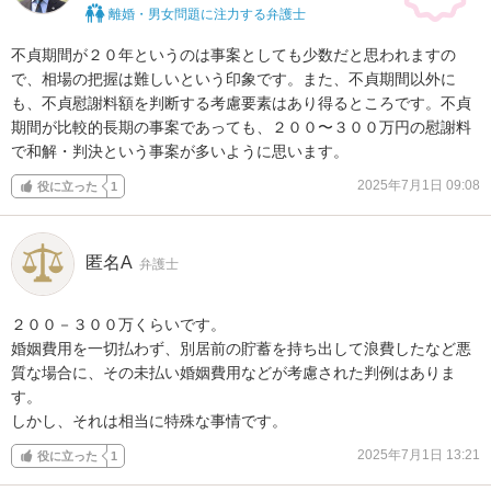
離婚・男女問題に注力する弁護士
不貞期間が２０年というのは事案としても少数だと思われますの
で、相場の把握は難しいという印象です。また、不貞期間以外に
も、不貞慰謝料額を判断する考慮要素はあり得るところです。不貞
期間が比較的長期の事案であっても、２００〜３００万円の慰謝料
で和解・判決という事案が多いように思います。
2025年7月1日 09:08
役に立った
1
匿名A
弁護士
２００－３００万くらいです。

婚姻費用を一切払わず、別居前の貯蓄を持ち出して浪費したなど悪
質な場合に、その未払い婚姻費用などが考慮された判例はありま
す。

しかし、それは相当に特殊な事情です。
2025年7月1日 13:21
役に立った
1