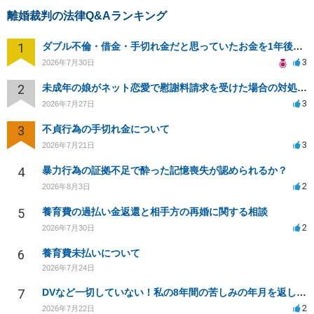
離婚裁判の法律Q&Aランキング
1
ダブル不倫・借金・手切れ金だと思っていたお金を1年後いまさら脅迫罪として通知書が来てまとめて請求
3
2026年7月30日
2
未成年の娘がネット恋愛で慰謝料請求を受けた場合の対処法は？
3
2026年7月27日
3
不貞行為の手切れ金について
3
2026年7月21日
4
暴力行為の証拠不足で酔った記憶喪失が認められるか？
2
2026年8月3日
5
養育費の過払い金返還と相手方の再婚に関する相談
2
2026年7月30日
6
養育費未払いについて
2026年7月24日
7
DVなど一切していない！私の8年間の苦しみの年月を返して！
2
2026年7月22日