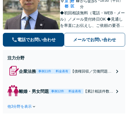
~18:00（平日）
京
野
から徒歩5
|
都
区
分
◆初回相談無料（電話・WEB・メー
ル）／メール受付終日OK ◆見通し
を率直にお伝えし、ご依頼の要否も
含めてご案内いたします。受任から
解決まで弁護士本人が一貫してスピ
電話でお問い合わせ
メールでお問い合わせ
ーディーに対応いたします。 ◆累計
相談2000件以上・解決実績500件以
上
注力分野
企業法務
【債権回収／労働問題／
事例11件
料金表有
契約関係・契約書チェッ
ク／裁判対応】取引先と
のトラブル・会社内のト
離婚・男女問題
【累計相談件数20
事例12件
料金表有
ラブルなど、事後の解決
00件、解決事例50
だけでなく予防法務まで
0件以上】【初回
ワンストップで対応！顧
他3分野を表示
相談（電話・WE
問弁護士をお探しの方も
B）無料】「オー
ご相談ください！【顧問
ダーメイドの解決
経験豊富】【個別案件も
策を提示」依頼者