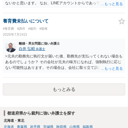
は現在、収入も不安定で貯金もなくリボ払い借金が既に約100万あり。
ないかと思います。 なお、LINEアカウントからであっても、そこに紐
今年に再婚したが主人はお金に厳しい為、一括で220万円を支払う事は
づけられた電話番号の開示→携帯電話会社から氏名・住所が開示され
困難 仮に裁判で敗訴した場合でも、分割払いになる可能性はあります
るパターンはありえるものの、本件のような精神的損害が発生したと
か。 ⇒判決となり敗訴してしまった場合は、強制執行により不動産等
明確にいえないような案件において開示がなされる可能性も低いので
養育費未払いについて
の財産を差し押さえられ、そこから債権回収が図られることになりま
はないかと推察します。
#養育費
#調停
#裁判
#親権
すが、 和解であれば柔軟な解決が可能ですので、その場合は分割払
2026年7月24日
いにより支払うことも十分可能です。 ⑤ このような事情であれば、私
は120万円のみ和解交渉を続けるべきでしょうか。 ⇒ご相談者様の認
離婚・男女問題に強い弁護士
識を前提にすれば、１００万円も含めて返済する必要はないと考えら
白井 弘昭
弁護士
れるため、 120万円のみについて交渉を続けることがベターかと存じ
>元夫の勤務先に執行文が届いた後、勤務先が支払ってくれない場合も
ます。
あるのでしょうか？ その会社が元夫の味方になれば、強制執行に応じ
ない可能性はあります。その場合は、会社に取り立て訴訟を行うこと
で、会社から取り立てることができます。 その他、預金を探して差し
押さえ、元夫名義の車の差し押さえ競売などを検討します。 ＞何もで
きなかった場合は、公正証書の原本は戻ってくるのでしょうか？ 取れ
もっとみる
ても取れなくても、執行裁判所に原本の還付請求を行えば還付されま
す。 ＞他の弁護士さんに再度依頼できるのでしょうか？ できます。た
だ、取れなかった場合に取り立て訴訟等を起こしてもらえば、他の弁
護士に頼む必要は無いでしょう。 以上、ご参考まで。
都道府県から裁判に強い弁護士を探す
北海道・東北
北海道
青森県
岩手県
宮城県
秋田県
山形県
福島県