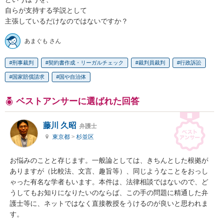
自らが支持する学説として

主張しているだけなのではないですか？
あまぐも さん
刑事裁判
契約書作成・リーガルチェック
裁判員裁判
行政訴訟
国家賠償請求
国や自治体
ベストアンサーに選ばれた回答
藤川 久昭
弁護士
東京都
>
杉並区
お悩みのことと存じます。一般論としては、きちんとした根拠が
ありますが（比較法、文言、趣旨等）、同じようなことをおっし
ゃった有名な学者もいます。本件は、法律相談ではないので、ど
うしてもお知りになりたいのならば、この手の問題に精通した弁
護士等に、ネットではなく直接教授をうけるのが良いと思われま
す。