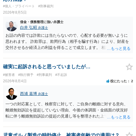
#個人・プライベート
#刑事裁判
2026年8月5日
借金・債務整理に強い弁護士
白井 弘昭
弁護士
お話の内容では詐欺には当たらないので、心配する必要が無いように
思われます。 詐欺罪は、欺罔行為（相手を騙す行為）により、財産を
交付させるか経済上の利益を得ることで成立します。 相談者さんは、
お金が返金できないというだけで、何ら相手を騙していません。 です
ので、詐欺罪の実行行為性が無く罪に問うことはできません。 おそら
く、相手が真実を話せば警察も取り合わないと思いますが、虚偽の内
確実に起訴されると思っていましたが…
容を述べた場合は、捜査はあるかもしれません。 ただし、捜査におい
#被害者
#執行猶予
#刑事裁判
#不起訴
て、真実を説明すれば、「ちゃんと返しなさいよ」程度の注意で済む
2026年8月4日
役にたった
2
ことだと思われます。 また、返せるお金が無いのであれば、返せない
のは致し方ありません。真摯に分割して支払うことを相手に告げてい
西浦 嘉博
弁護士
くのみでしょう。 以上、ご参考まで。
一つの対応案として、検察官に対して、ご自身の離婚に対する意向、
離婚無効訴訟を提起していない理由、今後の体調面・金銭面の状況好
転に伴う離婚無効訴訟の提起の見通し等を整理された上で、書面とし
て提出されることを検討されてみてはいかがでしょうか。 少なくとも
検察官の処分判断の際、相談者さんの意向を示す証拠の一つとして位
置づけられる様に思われます。 より詳細についてお聞きになりたい場
児童ポルノ製造の時効停止、被害者年齢での適用は？