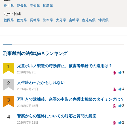
香川県
愛媛県
高知県
徳島県
九州・沖縄
福岡県
佐賀県
長崎県
熊本県
大分県
宮崎県
鹿児島県
沖縄県
刑事裁判の法律Q&Aランキング
1
児童ポルノ製造の時効停止、被害者年齢での適用は？
1
2026年8月2日
2
人生終わったかもしれない
4
2026年7月22日
3
万引きで逮捕後、余罪の申告と弁護士相談のタイミングは？
2
2026年7月15日
4
警察からの連絡についての対応と質問の意図
2
2026年7月11日