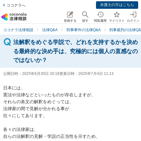
弁護士の方はこちら
ココナラへ
投稿する
探す
閲覧履歴
マイリスト
ログイン
ココナラ法律相談
法律Q&A
刑事事件の法律Q&A
刑事裁判の法律Q&
法解釈をめぐる学説で、どれを支持するかを決め
る最終的な決め手は、究極的には個人の直感なの
ではないか？
公開日時：
2025年6月30日 20:18
更新日時：
2025年7月4日 11:13
日本には、

憲法や法律などといったものが存在しますが、

それらの条文の解釈をめぐっては、

法律家の間で見解が分かれる事が

往々にしてあります。

各々の法律家は、

自らの法解釈の見解・学説の正当性を示すため、
