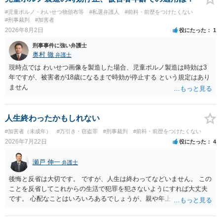
合、最寄りの法律事務所での相談を検討ください
#児童ポルノ・わいせつ物頒布等
#私選弁護人
#前科・前歴をつけたくない
#刑事裁判
#加害者
2026年8月2日
役にたった
1
刑事事件に強い弁護士
奥村 徹
弁護士
現時点では わいせつ画像を製造した場合、児童ポルノ製造は時効は3
年ですが、被害者が18歳になるまで時効が停止する という規定はあり
ません
人生終わったかもしれない
#加害者（未成年）
#万引き・窃盗罪
#刑事裁判
#前科・前歴をつけたくない
2026年7月22日
役にたった
4
瀬戸 伸一
弁護士
後悔と反省は大切です。 ですが、人生は終わってなどいません。 この
ことを反省してこれからの生活で犯罪を犯さないようにすれば大丈夫
です。 心配なことはいろいろあるでしょうが、親や年上の兄弟や信頼
できる人（先生など）に心配事を相談すると心が落ち着くと思いま
す。