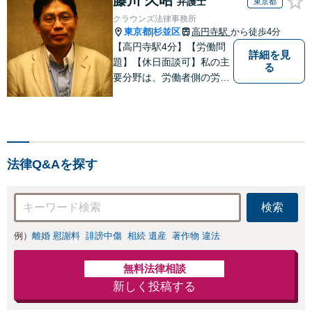
弁護士
東京都
クラウンズ法律事務所
東京都
杉並区
高円寺駅
から徒歩4分
|
【高円寺駅4分】【労働問
詳細を見
題】【休日面談可】私の主
る
要分野は、労働者側の労働
事件、企業法務（顧問先約
４０社）、破産・再生・任
意整理です。相談件数、訴
訟案件、交渉案件を数多く
担当しています。依頼人さ
法律Q&Aを探す
まにとって、最大限の効用
を得られるように頑張って
います。
検索
例）
離婚 慰謝料
誹謗中傷
相続 遺産
著作物 違法
無料法律相談
新しく投稿する