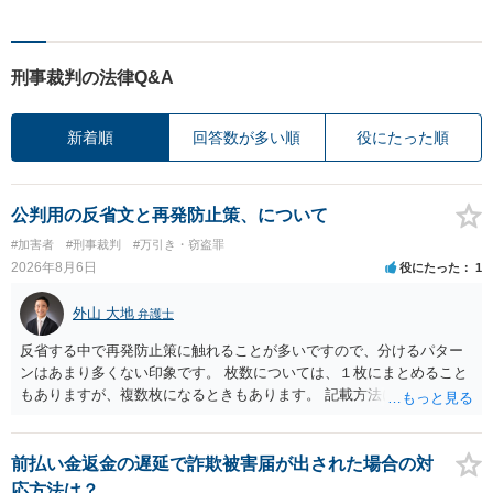
刑事裁判の法律Q&A
新着順
回答数が多い順
役にたった順
公判用の反省文と再発防止策、について
#加害者
#刑事裁判
#万引き・窃盗罪
2026年8月6日
役にたった
1
外山 大地
弁護士
反省する中で再発防止策に触れることが多いですので、分けるパター
ンはあまり多くない印象です。 枚数については、１枚にまとめること
もありますが、複数枚になるときもあります。 記載方法については、
手書きかどうかで裁判官に与える印象が大きく変わることはないと思
います。 したがいまして、いずれも良いかと考えます。
前払い金返金の遅延で詐欺被害届が出された場合の対
応方法は？