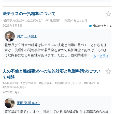
るものです（裏を返せば，証拠で認められる範囲でしか認めていない
ことを窺わせるものです。）。ですから，慰謝料請求を進めることで
よいと思います。 ただ．慰謝料額については，婚姻破綻に至っていな
法テラスの一括精算について
いとして，この点を考慮されることになるかもしれません。 ②夫との
#婚姻費用(別居中の生活費など)
#不倫慰謝料
#離婚すること自体
今後のことを考えて書いてもらうか否かを検討するのがよいと思いま
2026年8月3日
役にたった
1
す。今ある証拠以上のことを証明（証明力を強めることも含む）でき
るのであれば，前向きに検討を進めるという考え方でもよいでしょ
川添 圭
弁護士
う。慰謝料請求としては証拠として使えることが前提であり，その価
値と夫との関係との均衡のように思います。 ③行政書士に委任をして
報酬及び立替金の精算は法テラスの決定と指示に基づくことになりま
いるのであれば，どのような内容の委任なのか不明ですが，その行政
すが、償還中の関連事件の着手金を含めて精算可能であれば、そのよ
書士との協議になると思います。請求するか，訴訟にするか，その点
うな内容になる可能性があります。ただし、他の関連事件でも相手方
の見極めや，相手方は性交類似行為は認めているのか，それさえも否
から金銭を取得できる場合には個別に考える場合もあります。個別事
定しているのかによって，考え方・進め方は変わってくると思いま
情によって対応が違いますので、法テラスへお尋ねいただいた方が確
す。 ④性交類似行為を認めているにもかかわらず支払を拒否するので
実です。
夫の不倫と離婚要求への法的対応と慰謝料請求につい
あれば，本人（行政書士でも同じだと思います。）への対応ではあま
て相談
り変わらないように思います。減額で折り合えるなら本人様の交渉で
#不倫慰謝料
#悪意の遺棄
#育児放棄
#慰謝料請求したい側
#婚外の妊娠
もよいように思いますが，ゼロかどうかの観点であれば，訴訟に進む
#異性関係(不貞等)
しかなくなるようにも思います。そうしますと，お近くの弁護士に相
2026年8月2日
談して進めることを検討した方がよいようにも思います。
肥田 弘昭
弁護士
質問1は可能です。また、同居している場合破綻抗弁はほぼ認められま