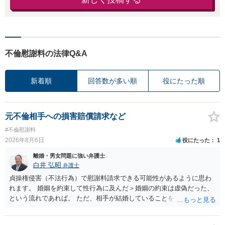
不倫慰謝料の法律Q&A
新着順
回答数が多い順
役にたった順
元不倫相手への損害賠償請求など
#不倫慰謝料
2026年8月6日
役にたった
1
離婚・男女問題に強い弁護士
白井 弘昭
弁護士
貞操権侵害（不法行為）で慰謝料請求できる可能性があるように思わ
れます。 婚姻を約束して性行為に及んだ＞婚姻の約束は虚偽だった、
という流れであれば。 ただ、相手が結婚していることを知って行為に
及んでいるのであれば、婚姻できないことについて相談者さんの帰責
性も認められそうですので、あまり慰謝料は高額にならないように思