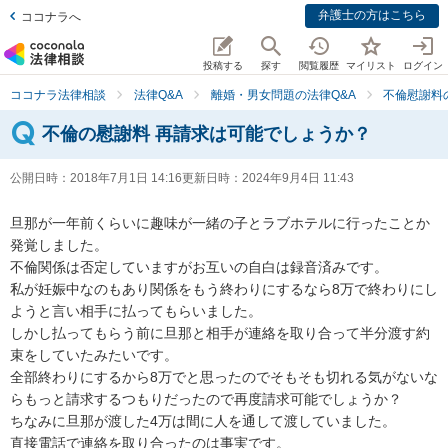
弁護士の方はこちら
ココナラへ
投稿する
探す
閲覧履歴
マイリスト
ログイン
ココナラ法律相談
法律Q&A
離婚・男女問題の法律Q&A
不倫慰謝料
不倫の慰謝料 再請求は可能でしょうか？
公開日時：
2018年7月1日 14:16
更新日時：
2024年9月4日 11:43
旦那が一年前くらいに趣味が一緒の子とラブホテルに行ったことか
発覚しました。

不倫関係は否定していますがお互いの自白は録音済みです。

私が妊娠中なのもあり関係をもう終わりにするなら8万で終わりにし
ようと言い相手に払ってもらいました。

しかし払ってもらう前に旦那と相手が連絡を取り合って半分渡す約
束をしていたみたいです。

全部終わりにするから8万でと思ったのでそもそも切れる気がないな
らもっと請求するつもりだったので再度請求可能でしょうか？

ちなみに旦那が渡した4万は間に人を通して渡していました。

直接電話で連絡を取り合ったのは事実です。
