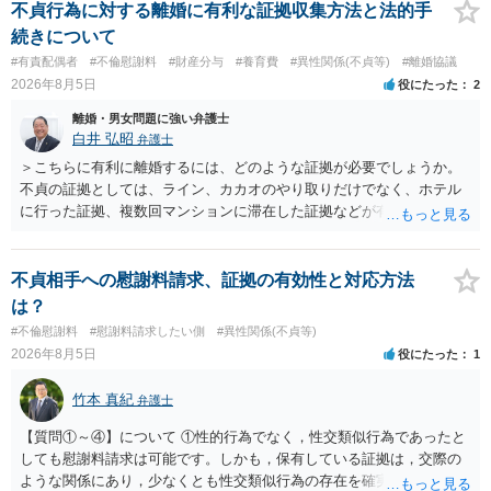
われます。 一度、最寄りの弁護士に相談してみてください。
不貞行為に対する離婚に有利な証拠収集方法と法的手
続きについて
#有責配偶者
#不倫慰謝料
#財産分与
#養育費
#異性関係(不貞等)
#離婚協議
2026年8月5日
役にたった
2
離婚・男女問題に強い弁護士
白井 弘昭
弁護士
＞こちらに有利に離婚するには、どのような証拠が必要でしょうか。
不貞の証拠としては、ライン、カカオのやり取りだけでなく、ホテル
に行った証拠、複数回マンションに滞在した証拠などが有効です。 不
貞の証拠があれば、離婚をさらに有利に進める（離婚したい時期に離
婚する、慰謝料をとるなど）ことができると思われます。 ただし、不
貞発覚後、長期間同居を続けると、不貞を許したとの評価につながる
不貞相手への慰謝料請求、証拠の有効性と対応方法
場合がありますので、ご注意ください。 以上、ご参考まで。
は？
#不倫慰謝料
#慰謝料請求したい側
#異性関係(不貞等)
2026年8月5日
役にたった
1
竹本 真紀
弁護士
【質問①～④】について ①性的行為でなく，性交類似行為であったと
しても慰謝料請求は可能です。しかも，保有している証拠は，交際の
ような関係にあり，少なくとも性交類似行為の存在を確実に証明でき