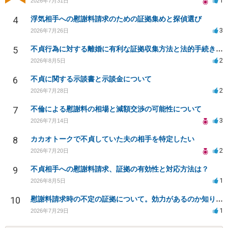
1
2026年7月31日
4
浮気相手への慰謝料請求のための証拠集めと探偵選び
3
2026年7月26日
5
不貞行為に対する離婚に有利な証拠収集方法と法的手続きについて
2
2026年8月5日
6
不貞に関する示談書と示談金について
2
2026年7月28日
7
不倫による慰謝料の相場と減額交渉の可能性について
3
2026年7月14日
8
カカオトークで不貞していた夫の相手を特定したい
2
2026年7月20日
9
不貞相手への慰謝料請求、証拠の有効性と対応方法は？
1
2026年8月5日
10
慰謝料請求時の不定の証拠について。効力があるのか知りたい。
1
2026年7月29日