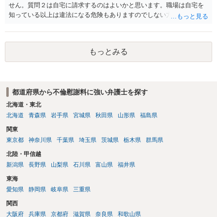
せん。質問２は自宅に請求するのはよいかと思います。職場は自宅を
知っている以上は違法になる危険もありますのでしない方が良いで
す。質問３は可能かと思います。質問４は悪意の遺棄などに該当する
かと思います。有責配偶者ですので相手方からの離婚は拒否しても仮
に訴訟されても法的に成立しません。質問５は認知すると養育費支払
もっとみる
い、相続権が発生します。合意があれば法的に可能ですが法律で強制
することはできません。質問６は可能です。質問７は不貞行為の写真
データ（ハメ撮り）、第三者撮影の腕組み写真、夫の自白録音まであ
るのであれば十分かと思います。ご参考にしてください。
都道府県から不倫慰謝料に強い弁護士を探す
北海道・東北
北海道
青森県
岩手県
宮城県
秋田県
山形県
福島県
関東
東京都
神奈川県
千葉県
埼玉県
茨城県
栃木県
群馬県
北陸・甲信越
新潟県
長野県
山梨県
石川県
富山県
福井県
東海
愛知県
静岡県
岐阜県
三重県
関西
大阪府
兵庫県
京都府
滋賀県
奈良県
和歌山県