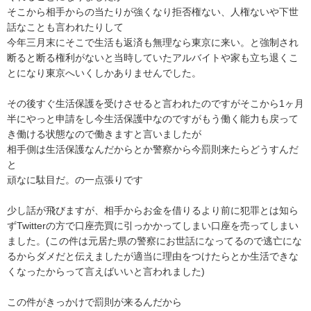
そこから相手からの当たりが強くなり拒否権ない、人権ないや下世
話なことも言われたりして

今年三月末にそこで生活も返済も無理なら東京に来い。と強制され

断ると断る権利がないと当時していたアルバイトや家も立ち退くこ
とになり東京へいくしかありませんでした。

その後すぐ生活保護を受けさせると言われたのですがそこから1ヶ月
半にやっと申請をし今生活保護中なのですがもう働く能力も戻って
き働ける状態なので働きますと言いましたが

相手側は生活保護なんだからとか警察から今罰則来たらどうすんだ
と

頑なに駄目だ。の一点張りです

少し話が飛びますが、相手からお金を借りるより前に犯罪とは知ら
ずTwitterの方で口座売買に引っかかってしまい口座を売ってしまい
ました。(この件は元居た県の警察にお世話になってるので逃亡にな
るからダメだと伝えましたが適当に理由をつけたらとか生活できな
くなったからって言えばいいと言われました)

この件がきっかけで罰則が来るんだから
