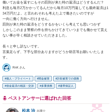
働いてお金を返すにもその罰則が来た時の返済はどうするんだ？

利息も毎月2万かかってるんだから毎月10万円返しても最終返済は1
34万円だよ。と言われそれも考えた上で働きたいのですが

一向に働く方向へ行けません。

罰則が来た時の返済をどうするかをいくら考えても思いつかず

しかしこのまま警察の件を持ちかけてきていつまでも働かせて貰え
ない事が辛く相談させていただきました。

長々と申し訳ないです。

言葉足らず、下手な部分ありますがどうか助言等お願いいたしま
す。
RnK さん
個人・プライベート
闇金被害
詐欺被害での債務
借金返済の相談・交渉
多重債務
連帯保証人
ベストアンサーに選ばれた回答
松本 治
弁護士