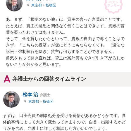
東京都
>
板橋区
あ、まず、「根拠のない嘘」は、貸主の言った言葉のことです。
たとえば、貸主の意思と関係なく働くことはできます。貴殿の言
葉を疑ったわけではありません。

そして、金を貸したからといって、貴殿の自由まで奪うことはで
きず、「こちらの返済」が仮にどうにもならなくても、（適法な
訴訟・強制執行を除き）貸主は何もすることができません。

勇気をもって開き直れば、貸主は案外何もできず引き下がるしか
ないことが分かると思います。
弁護士からの回答タイムライン
松本 治
弁護士
東京都
>
板橋区
まずは、口座売買の刑事処分を受ける覚悟があるかどうかです。具
体的事情によって大きく変わってきますので、自首・出頭するかど
うかを含め、弁護士に詳しく相談した方がいいでしょう。
