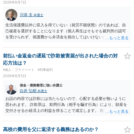
2026年8月7日
川添 圭
弁護士
生活保護費以外に収入を得ていない（就労不能状態）のであれば、自
己破産を選択することになります（個人再生はそもそも裁判所の認可
を受けられず、保護費から弁済金を捻出してはいけないため任意整理
という選択肢もありません）。法テラスの法律扶助を利用すれば弁護
士費用は法テラスが負担し、裁判所の予納金等も法テラスが援助して
くれるため、弁護士へ自己破産を任せれば解決します。
前払い金返金の遅延で詐欺被害届が出された場合の対
応方法は？
#個人・プライベート
#刑事裁判
2026年8月5日
借金・債務整理に強い弁護士
白井 弘昭
弁護士
お話の内容では詐欺には当たらないので、心配する必要が無いように
思われます。 詐欺罪は、欺罔行為（相手を騙す行為）により、財産を
交付させるか経済上の利益を得ることで成立します。 相談者さんは、
お金が返金できないというだけで、何ら相手を騙していません。 です
ので、詐欺罪の実行行為性が無く罪に問うことはできません。 おそら
く、相手が真実を話せば警察も取り合わないと思いますが、虚偽の内
高校の費用を父に返済する義務はあるのか？