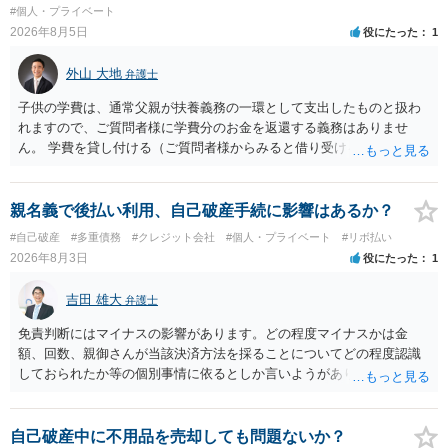
容を述べた場合は、捜査はあるかもしれません。 ただし、捜査におい
#個人・プライベート
て、真実を説明すれば、「ちゃんと返しなさいよ」程度の注意で済む
2026年8月5日
役にたった
1
ことだと思われます。 また、返せるお金が無いのであれば、返せない
のは致し方ありません。真摯に分割して支払うことを相手に告げてい
外山 大地
弁護士
くのみでしょう。 以上、ご参考まで。
子供の学費は、通常父親が扶養義務の一環として支出したものと扱わ
れますので、ご質問者様に学費分のお金を返還する義務はありませ
ん。 学費を貸し付ける（ご質問者様からみると借り受ける）といった
合意がない限りは、法的に返す義務があると主張するのは難しいでし
ょう。
親名義で後払い利用、自己破産手続に影響はあるか？
#自己破産
#多重債務
#クレジット会社
#個人・プライベート
#リボ払い
2026年8月3日
役にたった
1
吉田 雄大
弁護士
免責判断にはマイナスの影響があります。どの程度マイナスかは金
額、回数、親御さんが当該決済方法を採ることについてどの程度認識
しておられたか等の個別事情に依るとしか言いようがありません。 と
もあれ、依頼しておられる弁護士さんに直ちに具体的状況をお伝えに
なって相談し、善後策を考えることをお勧めします。
自己破産中に不用品を売却しても問題ないか？