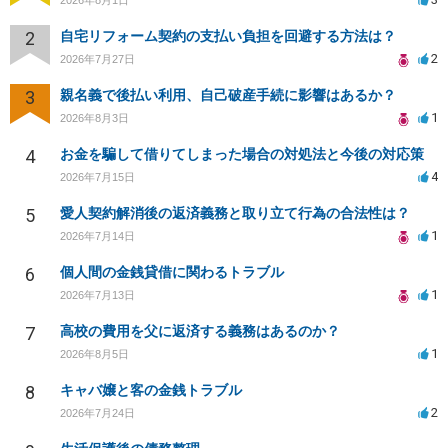
2
自宅リフォーム契約の支払い負担を回避する方法は？
2
2026年7月27日
3
親名義で後払い利用、自己破産手続に影響はあるか？
1
2026年8月3日
4
お金を騙して借りてしまった場合の対処法と今後の対応策
4
2026年7月15日
5
愛人契約解消後の返済義務と取り立て行為の合法性は？
1
2026年7月14日
6
個人間の金銭貸借に関わるトラブル
1
2026年7月13日
7
高校の費用を父に返済する義務はあるのか？
1
2026年8月5日
8
キャバ嬢と客の金銭トラブル
2
2026年7月24日