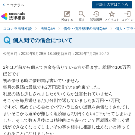
弁護士の方はこちら
ココナラへ
投稿する
探す
閲覧履歴
マイリスト
ログイン
ココナラ法律相談
法律Q&A
借金・債務整理の法律Q&A
個人・プラ
個人間での借金について
公開日時：
2025年6月29日 18:56
更新日時：
2025年7月2日 20:40
2年ほど前から個人でお金を借りている方が居ます。総額で100万円
ほどです

初め借りる時に借用書は書いていません

毎月の返済は最低でも2万円返済でとの約束でした。

利息の話も少しされましたがいくらかは言われていません

そこから毎月返せるだけ分割で返していました(5万円〜7万円)

ですが、務めている会社でパワハラに合い退職を余儀なくされてし
まいそこから返済が難しく返済額も2万円くらいに下がってしまいま
した。そして数ヵ月後には精神的にも参っていて再就職が難しく返
済ができなくなってしまいその事を相手に相談し仕方ないと待って
くれることになりましたが
