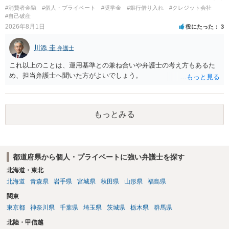
#消費者金融
#個人・プライベート
#奨学金
#銀行借り入れ
#クレジット会社
#自己破産
2026年8月1日
役にたった
3
川添 圭
弁護士
これ以上のことは、運用基準との兼ね合いや弁護士の考え方もあるた
め、担当弁護士へ聞いた方がよいでしょう。
もっとみる
都道府県から個人・プライベートに強い弁護士を探す
北海道・東北
北海道
青森県
岩手県
宮城県
秋田県
山形県
福島県
関東
東京都
神奈川県
千葉県
埼玉県
茨城県
栃木県
群馬県
北陸・甲信越