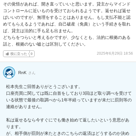
その覚悟があれば、開き直っていいと思います。貸主からマインド
コントロールに近いものを受けておられるようです。返せれば返せ
ばいいのですが、無理をすることはありません。もし支払不能と認
めてもらえるようであれば、自己破産（免責）という手続きを取れ
ば、貸主は法的に手も足も出ません。

どちらをつらいと考えるかですが、少なくとも、法的に根拠のある
話と、根拠のない嘘とは区別してください。
2025年6月29日 18:56
役に立った
0
RnK
さん
松本先生ご回答ありがとうございます。

口座売買に関しては既に自首をしており3回ほど取り調べを受けて
いる状態で最後の取調べから1年半経っていますが未だに罰則等の
連絡がありません。

私は返せるなら今すぐにでも働き始めて返したいという意思があ
ります。

が、相手側が罰則が来たときのこちらの返済はどうするのか決め