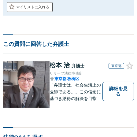
マイリストに入れる
この質問に回答した弁護士
松本 治
弁護士
東京都
リリーフ法律事務所
東京都
板橋区
|
「弁護士は、社会生活上の
詳細を見
医師である。」この信念に
る
基づき納得の解決を目指し
ます。