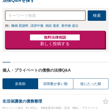
法律Q&Aを探す
検索
例）
離婚 慰謝料
誹謗中傷
相続 遺産
著作物 違法
無料法律相談
新しく投稿する
個人・プライベートの債務の法律Q&A
新着順
回答数が多い順
役にたった順
生活保護後の債務整理
#クレジット会社
#リボ払い
#借金返済の相談・交渉
#個人・プライベート