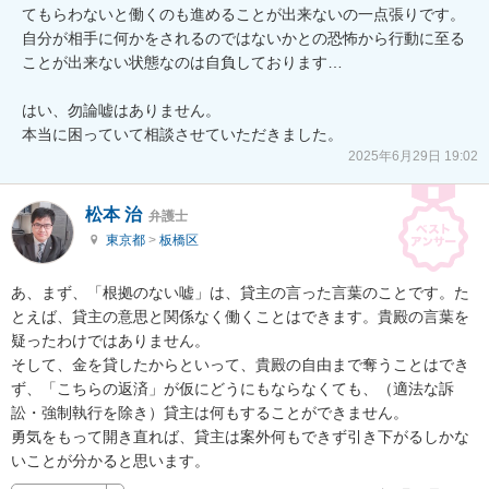
てもらわないと働くのも進めることが出来ないの一点張りです。

自分が相手に何かをされるのではないかとの恐怖から行動に至る
ことが出来ない状態なのは自負しております…

はい、勿論嘘はありません。

本当に困っていて相談させていただきました。
2025年6月29日 19:02
松本 治
弁護士
東京都
>
板橋区
あ、まず、「根拠のない嘘」は、貸主の言った言葉のことです。た
とえば、貸主の意思と関係なく働くことはできます。貴殿の言葉を
疑ったわけではありません。

そして、金を貸したからといって、貴殿の自由まで奪うことはでき
ず、「こちらの返済」が仮にどうにもならなくても、（適法な訴
訟・強制執行を除き）貸主は何もすることができません。

勇気をもって開き直れば、貸主は案外何もできず引き下がるしかな
いことが分かると思います。