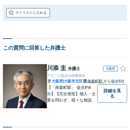
マイリストに入れる
この質問に回答した弁護士
川添 圭
弁護士
大阪府
アテンド総合法律事務所
大阪府
大阪市北区
南森町駅
から徒歩6分
|
【「南森町駅」 徒歩約6
詳細を見
分】【完全個室】個人・企
る
業を問わず、様々な相談を
受け付けております。解決
へ向けて、適切なアドバイ
スをさせていただきます。