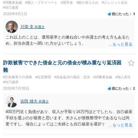
#消費者金融
#個人・プライベート
#奨学金
#銀行借り入れ
#クレジット会社
#自己破産
2026年8月1日
役にたった
3
川添 圭
弁護士
これ以上のことは、運用基準との兼ね合いや弁護士の考え方もあるた
め、担当弁護士へ聞いた方がよいでしょう。
詐欺被害でできた借金と元の借金が積み重なり返済困
難
#詐欺被害での債務
#任意整理
#借金返済の相談・交渉
#消費者金融
#個人再生
#自己破産
2026年7月30日
役にたった
2
吉田 雄大
弁護士
400万円近く負債があり、収入が手取り16万円ほどでしたら、自己破産
手続を選ぶのが最善と思います。夫さんが債務整理中であるならば尚
更ですし、場合によってはご夫婦とも自己破産を選択する方法もある
と思います。