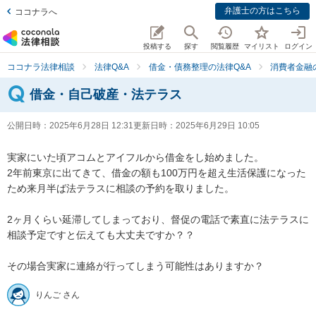
弁護士の方はこちら
ココナラへ
投稿する
探す
閲覧履歴
マイリスト
ログイン
ココナラ法律相談
法律Q&A
借金・債務整理の法律Q&A
消費者金融
借金・自己破産・法テラス
公開日時：
2025年6月28日 12:31
更新日時：
2025年6月29日 10:05
実家にいた頃アコムとアイフルから借金をし始めました。

2年前東京に出てきて、借金の額も100万円を超え生活保護になった
ため来月半ば法テラスに相談の予約を取りました。

2ヶ月くらい延滞してしまっており、督促の電話で素直に法テラスに
相談予定ですと伝えても大丈夫ですか？？

その場合実家に連絡が行ってしまう可能性はありますか？
りんご さん