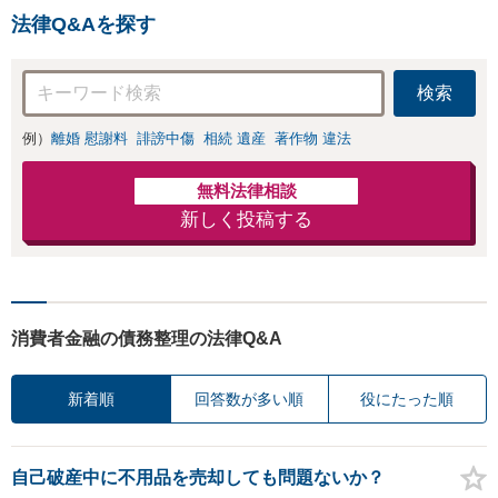
法律Q&Aを探す
検索
例）
離婚 慰謝料
誹謗中傷
相続 遺産
著作物 違法
無料法律相談
新しく投稿する
消費者金融の債務整理の法律Q&A
新着順
回答数が多い順
役にたった順
自己破産中に不用品を売却しても問題ないか？