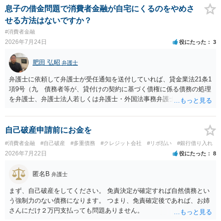
息子の借金問題で消費者金融が自宅にくるのをやめさ
せる方法はないですか？
#消費者金融
2026年7月24日
役にたった
3
肥田 弘昭
弁護士
弁護士に依頼して弁護士が受任通知を送付していれば、貸金業法21条1
項9号（九 債務者等が、貸付けの契約に基づく債権に係る債務の処理
を弁護士、弁護士法人若しくは弁護士・外国法事務弁護士共同法人若
しくは司法書士若しくは司法書士法人（以下この号において「弁護士
等」という。）に委託し、又はその処理のため必要な裁判所における
民事事件に関する手続をとり、弁護士等又は裁判所から書面によりそ
自己破産申請前にお金を
の旨の通知があつた場合において、正当な理由がないのに、債務者等
#消費者金融
#自己破産
#多重債務
#クレジット会社
#リボ払い
#銀行借り入れ
に対し、電話をかけ、電報を送達し、若しくはファクシミリ装置を用
2026年7月22日
役にたった
8
いて送信し、又は訪問する方法により、当該債務を弁済することを要
求し、これに対し債務者等から直接要求しないよう求められたにもか
匿名B
弁護士
かわらず、更にこれらの方法で当該債務を弁済することを要求するこ
と。）に違反しています。監督官庁に行政処分を求める、裁判所に仮
まず、自己破産をしてください。 免責決定が確定すれば自然債務とい
処分申請、不退去罪が成立すれば警察に通報などの対応が考えられま
う強制力のない債務になります。 つまり、免責確定後であれば、お姉
す。ご参考にしてください。
さんにだけ２万円支払っても問題ありません。