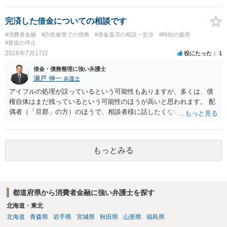
完済した借金についての相談です
#消費者金融
#詐欺被害での債務
#借金返済の相談・交渉
#時効の援用
#督促の停止
2026年7月17日
役にたった
1
借金・債務整理に強い弁護士
瀬戸 伸一
弁護士
アイフルの処理が誤っているという可能性もありますが、多くは、債
権自体はまだ残っているという可能性のほうが高いと思われます。 配
偶者（「旦那」の方）のほうで、相談者様に話したくない事情等もあ
るのではないかと推察いたします。 長期間経過していれば、消滅時効
援用という方法も取れる可能性があるため、御主人に法律事務所に相
談にいくように説得されてはどうでしょうか。相談者様が一緒だと話
もっとみる
せない事情もあるかもしれないのでおひとりで行ってもらうほうがい
いかもしれません。 配偶者の債務がある状態で配偶者が亡くなると債
務を相談者様が相続するという状態になる（相続放棄などの亡くなっ
てからの方法もありますが）ため、相談者様にも関係することだとし
都道府県から消費者金融に強い弁護士を探す
て相談にいくようにお話してみてはどうでしょうか。
北海道・東北
北海道
青森県
岩手県
宮城県
秋田県
山形県
福島県