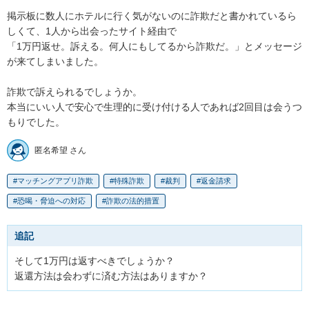
掲示板に数人にホテルに行く気がないのに詐欺だと書かれているら
しくて、1人から出会ったサイト経由で

「1万円返せ。訴える。何人にもしてるから詐欺だ。」とメッセージ
が来てしまいました。

詐欺で訴えられるでしょうか。

本当にいい人で安心で生理的に受け付ける人であれば2回目は会うつ
もりでした。
匿名希望 さん
マッチングアプリ詐欺
特殊詐欺
裁判
返金請求
恐喝・脅迫への対応
詐欺の法的措置
追記
そして1万円は返すべきでしょうか？

返還方法は会わずに済む方法はありますか？