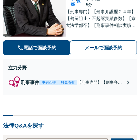
区
都
5分
【刑事専門】【刑事弁護歴２４年】
【勾留阻止・不起訴実績多数】【京
大法学部卒】【刑事事件相談実績77
66件（事務所全体）】【着手金原則
２５万円、成功報酬原則３３万円】
【弁護士泉義孝が相談、刑事弁護を
電話で面談予約
メールで面談予約
担当】【逮捕・勾留でお悩みの方は
ご相談下さい】
注力分野
刑事事件
【刑事専門】【刑事弁護
事例20件
料金表有
歴24年】【事務所全体刑
事相談実績7766件】【釈
放・不起訴実績多数】
【京大法学部卒】【着手
金原則２２万円（税
込）】【弁護士泉義孝が
法律Q&Aを探す
相談、弁護を直接担当】
逮捕されお困りの方は是
非弁護士泉義孝にご相談