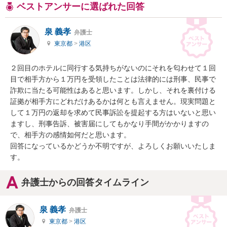
ベストアンサーに選ばれた回答
泉 義孝
弁護士
東京都
>
港区
２回目のホテルに同行する気持ちがないのにそれを匂わせて１回
目で相手方から１万円を受領したことは法律的には刑事、民事で
詐欺に当たる可能性はあると思います。しかし、それを裏付ける
証拠が相手方にどれだけあるかは何とも言えません。現実問題と
して１万円の返却を求めて民事訴訟を提起する方はいないと思い
ますし、刑事告訴、被害届にしてもかなり手間がかかりますの
で、相手方の感情如何だと思います。

回答になっているかどうか不明ですが、よろしくお願いいたしま
す。
弁護士からの回答タイムライン
泉 義孝
弁護士
東京都
>
港区