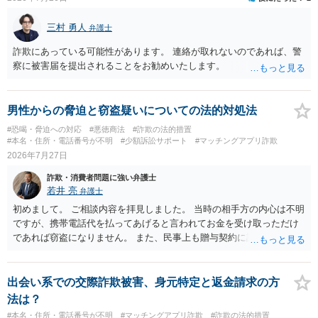
三村 勇人
弁護士
詐欺にあっている可能性があります。 連絡が取れないのであれば、警
察に被害届を提出されることをお勧めいたします。
男性からの脅迫と窃盗疑いについての法的対処法
#恐喝・脅迫への対応
#悪徳商法
#詐欺の法的措置
#本名・住所・電話番号が不明
#少額訴訟サポート
#マッチングアプリ詐欺
2026年7月27日
詐欺・消費者問題に強い弁護士
若井 亮
弁護士
初めまして。 ご相談内容を拝見しました。 当時の相手方の内心は不明
ですが、携帯電話代を払ってあげると言われてお金を受け取っただけ
であれば窃盗になりません。 また、民事上も贈与契約に該当すると思
われるところ、返済の義務はありません。 これ以上のやり取りをせ
ず、可能であればブロックをするようにしてください。 ご不安であれ
ば、最寄りの警察署に相談をしても良いかもしれません。 以上、ご参
出会い系での交際詐欺被害、身元特定と返金請求の方
考になれば幸いです。
法は？
#本名・住所・電話番号が不明
#マッチングアプリ詐欺
#詐欺の法的措置