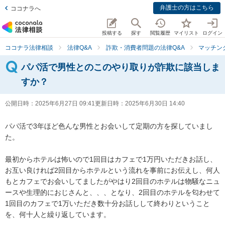
弁護士の方はこちら
ココナラへ
投稿する
探す
閲覧履歴
マイリスト
ログイン
ココナラ法律相談
法律Q&A
詐欺・消費者問題の法律Q&A
マッチン
パパ活で男性とのこのやり取りが詐欺に該当しま
すか？
公開日時：
2025年6月27日 09:41
更新日時：
2025年6月30日 14:40
パパ活で3年ほど色んな男性とお会いして定期の方を探していまし
た。

最初からホテルは怖いので1回目はカフェで1万円いただきお話し、
お互い良ければ2回目からホテルという流れを事前にお伝えし、何人
もとカフェでお会いしてましたがやはり2回目のホテルは物騒なニュ
ースや生理的におじさんと、、、となり、2回目のホテルを匂わせて
1回目のカフェで1万いただき数十分お話しして終わりということ
を、何十人と繰り返しています。
