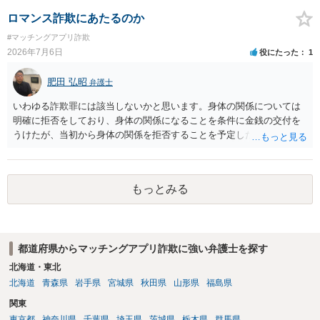
良いかと思います。
ロマンス詐欺にあたるのか
#マッチングアプリ詐欺
2026年7月6日
役にたった
1
肥田 弘昭
弁護士
いわゆる詐欺罪には該当しないかと思います。身体の関係については
明確に拒否をしており、身体の関係になることを条件に金銭の交付を
うけたが、当初から身体の関係を拒否することを予定した等相手を錯
誤に陥れてないからです。いわゆるロマンス詐欺についても、お金が
欲しいこと身体の関係は拒否と嘘偽りなく相手に伝えた上で相手もそ
れを前提に金銭交付していますので、ロマンス詐欺には該当しないか
もっとみる
と思います。ご参考にしてください。
都道府県からマッチングアプリ詐欺に強い弁護士を探す
北海道・東北
北海道
青森県
岩手県
宮城県
秋田県
山形県
福島県
関東
東京都
神奈川県
千葉県
埼玉県
茨城県
栃木県
群馬県