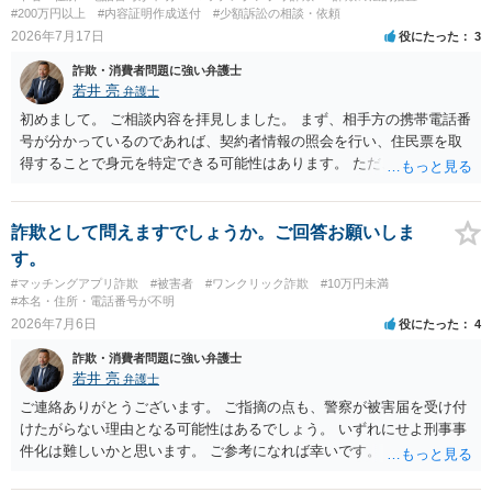
#200万円以上
#内容証明作成送付
#少額訴訟の相談・依頼
2026年7月17日
役にたった
3
詐欺・消費者問題に強い弁護士
若井 亮
弁護士
初めまして。 ご相談内容を拝見しました。 まず、相手方の携帯電話番
号が分かっているのであれば、契約者情報の照会を行い、住民票を取
得することで身元を特定できる可能性はあります。 ただ、他人名義の
携帯電話であるなどした場合には特定に結びつけることは難しいとこ
ろです。 LINEについても、詐欺の事案であれば照会できる可能性はあ
りますが、携帯電話の番号を経由する方法より難しくなります。 身元
詐欺として問えますでしょうか。ご回答お願いしま
を特定した後は、返金の理屈があるかどうかを確認していきます。 基
す。
本的に贈与に該当する場合には返金請求ができません。 詐欺を含め、
#マッチングアプリ詐欺
#被害者
#ワンクリック詐欺
#10万円未満
当方に返金の理屈があるかどうかを確認していきます。 さらに、渡し
#本名・住所・電話番号が不明
た金額について、裏付けがあるかどうかも精査します。 上記を経て、
2026年7月6日
役にたった
4
身元の特定、返金の理屈があると判断できるのであれば、まずは交渉
詐欺・消費者問題に強い弁護士
からスタートすることになるでしょう。 ご理解のとおり、詐欺である
若井 亮
弁護士
ことの立証は簡単ではありません。 刑事事件化が出来るのであれば、
返金交渉で有利になる可能性がありますが、民事上の詐欺の立証以上
ご連絡ありがとうございます。 ご指摘の点も、警察が被害届を受け付
に難しいところがあります。 こちらについては、一度、最寄りの警察
けたがらない理由となる可能性はあるでしょう。 いずれにせよ刑事事
署に被害相談をするようにしてください。 具体的な見通しに関して
件化は難しいかと思います。 ご参考になれば幸いです。
は、証拠を拝見する必要があるため、直接弁護士にご相談された方が