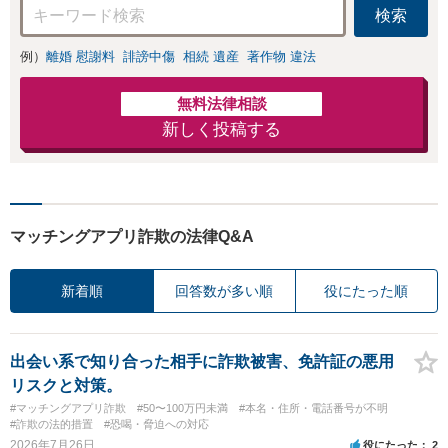
検索
ご依頼下さい。
例）
離婚 慰謝料
誹謗中傷
相続 遺産
著作物 違法
無料法律相談
新しく投稿する
マッチングアプリ詐欺の法律Q&A
新着順
回答数が多い順
役にたった順
出会い系で知り合った相手に詐欺被害、免許証の悪用
リスクと対策。
#マッチングアプリ詐欺
#50〜100万円未満
#本名・住所・電話番号が不明
#詐欺の法的措置
#恐喝・脅迫への対応
2026年7月26日
役にたった
2