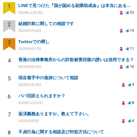
1
LINEで見つけた『国が認める副業助成金』は本当にあるのですか？今それで訴えられそうでどうすれば？
55
2024年11月19日
2
結婚詐欺に関しての相談です
14
2021年9月30日
3
Twitterでの晒し
11
2022年8月17日
4
香港の法律事務所からの詐欺被害回復の誘いは信用できる？
16
2024年8月13日
5
現在着手中の進捗について相談
4
2023年2月14日
6
パパ活訴えられますか？
8
2022年11月12日
7
返済義務ありますか。教えて下さい。
4
2022年6月3日
8
不貞行為に関する相談及び対処方法について