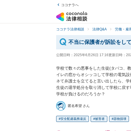
ココナラへ
ココナラ法律相談
法律Q&A
労働・雇用
不当に保護者が訴訟をし
公開日時：
2025年6月26日 17:16
更新日時：
20
学校で数々の悪事をした生徒(タバコ、
イレの窓からオシッコして学校の電気設
ネて弁護士を立てると言い出したら、学
生徒の退学処分を取り消して学校に戻す
学校が負けるのだろうか？
匿名希望 さん
安全配慮義務違反
被害者
器物損壊