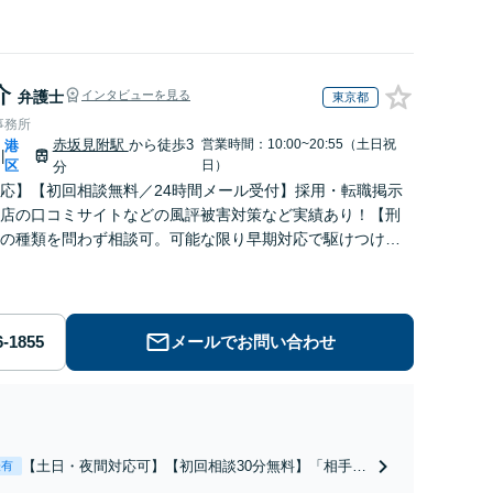
介
弁護士
インタビューを見る
東京都
事務所
赤坂見附駅
から徒歩3
営業時間：10:00~20:55（土日祝
港
|
区
日）
分
応】【初回相談無料／24時間メール受付】採用・転職掲示
店の口コミサイトなどの風評被害対策など実績あり！【刑
の種類を問わず相談可。可能な限り早期対応で駆けつけサ
労働】不当解雇・残業代請求はおまかせください
メールでお問い合わせ
【土日・夜間対応可】【初回相談30分無料】「相手方
表有
から書面を提示されたら、サインする前にご相談を」