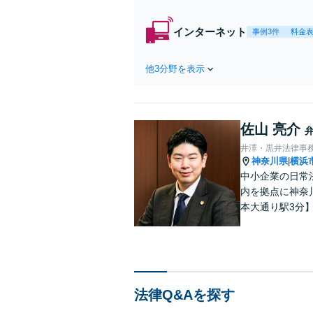
インターネット
事例3件
料金
他3分野を表示
佐山 亮介
井澤・黒井法律事
神奈川県
横浜
|
中小企業の日常
内を拠点に神奈
本大通り駅3分
法律Q&Aを探す