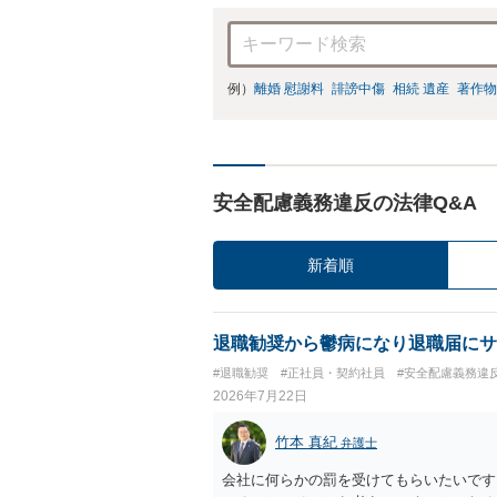
例）
離婚 慰謝料
誹謗中傷
相続 遺産
著作物
安全配慮義務違反の法律Q&A
新着順
退職勧奨から鬱病になり退職届にサ
#退職勧奨
#正社員・契約社員
#安全配慮義務違
2026年7月22日
竹本 真紀
弁護士
会社に何らかの罰を受けてもらいたいです