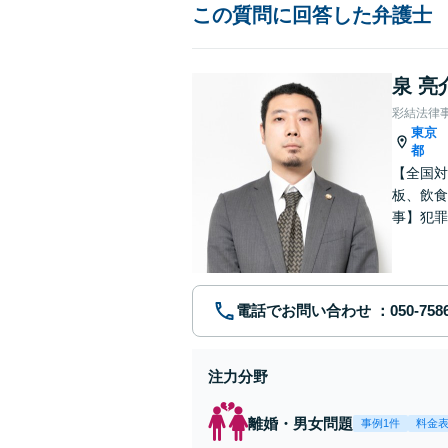
この質問に回答した弁護士
泉 亮
彩結法律
東京
都
【全国対
板、飲食
事】犯罪
ポート【
電話でお問い合わせ
注力分野
離婚・男女問題
事例1件
料金