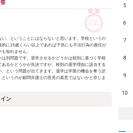
回答
5
6
ない、ということにはならないと思います。学校というの
7
般的に15歳くらい以上であれば子供にも不法行為の責任が
も知れません。

8
かは別問題です。退学させるかどうかは校則に基づく学校
てあるかどうかが先決ですが、校則の退学理由に該当する
か、という問題が出てきます。退学は学業の機会を奪う訳
9
、というのが顧問弁護士の意見の真意ではないかと存じま
10
ライン