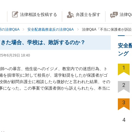
法律相談を投稿する
弁護士を探す
法律Q
の法律Q&A
安全配慮義務違反の法律Q&A
法律Q&A「不当に保護者が訴
てきた場合、学校は、敗訴するのか？
安全
ング
25年6月29日 18:40
1
教師への暴言、他生徒へのイジメ、教室内での迷惑行為、ト
備を損壊等)に対して校長が、退学勧奨をしたが保護者がゴ
校側が顧問弁護士に相談したら微妙だと言われた結果、その
2
事になった。この事案で保護者側から訴えられたら、本当に
3
4