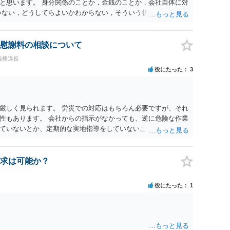
と思います。 身分関係のことか，金銭のことか，会社自体に対
いない，どうしてらよいかわからない，そういう状態なのであれ
のがよいと思います。
慰謝料の相談について
義務違反
役にたった
3
厳しく見られます。 労災での対応はもちろん必要ですが、それ
性もあります。 会社からの指示がなかっても、逆に危険な作業
ていないとか、定期的な実地指導をしていないことが問題にな
ければ免責されるわけではありません。責任追及の交渉となる
求は可能か？
役にたった
1