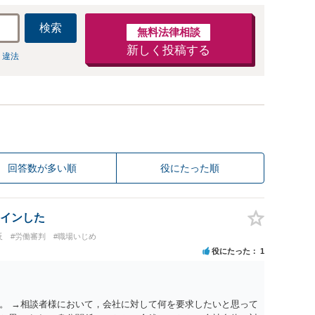
検索
無料法律相談
新しく投稿する
 違法
回答数が多い順
役にたった順
インした
反
#労働審判
#職場いじめ
役にたった
1
。 →相談者様において，会社に対して何を要求したいと思って