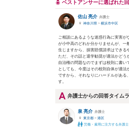
ベストアンサーに選ばれた
佐山 亮介
弁護士
神奈川県
>
横浜市中区
ご相談にあるような迷惑行為に実害が
が小中高のどれか分かりませんが、一
生じますから、損害賠償請求はできるや
ただ、その話と退学勧奨が適法かどう
自治権の問題なのでまずは校則に書い
としても、今度はその校則自体が適法
ですから、それなりにハードルがある
す。
弁護士からの回答タイム
泉 亮介
弁護士
東京都
>
港区
労働・雇用に注力する弁護士