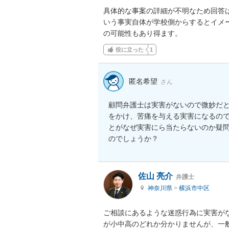
具体的な事案の詳細が不明なため回答
いう事実自体が学校側からするとイメ
の可能性もあり得ます。
役に立った
1
匿名希望
さん
顧問弁護士は実害がないので微妙だ
をかけ、苦痛を与える実害になるの
とがなぜ実害にら当たらないのか疑
のでしょうか？
佐山 亮介
弁護士
神奈川県
>
横浜市中区
ご相談にあるような迷惑行為に実害が
が小中高のどれか分かりませんが、一