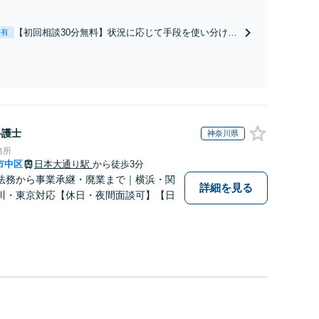
経験豊富な弁護士が全力で交渉にあたります！相手方
と直接話す精神的負担を軽減「弁護士の交渉で慰謝料
【初回相談30分無料】状況に応じて手段を使い分け、
表有
金額アップ／減額交渉も対応可」【完全個室対応】
適切な方法で投稿の削除・発信者情報開示請求をおこ
ないます「企業やお店の風評被害対策／売り上げ低下
防止のために尽力」加害者側の対応可：開示請求の意
見照会が来たときの対処法、被害者との示談交渉
弁護士
神奈川県
務所
市中区
日本大通り駅
から徒歩3分
法務から事業承継・廃業まで｜横浜・関
詳細を見る
川・東京対応【休日・夜間面談可】【日
】