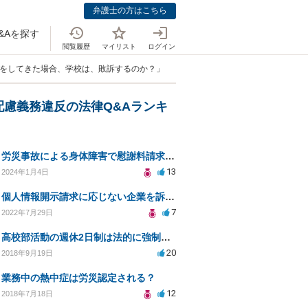
弁護士の方はこちら
&Aを探す
閲覧履歴
マイリスト
ログイン
訟をしてきた場合、学校は、敗訴するのか？」
配慮義務違反の法律Q&Aランキ
労災事故による身体障害で慰謝料請求はできるのでしょうか？
13
2024年1月4日
個人情報開示請求に応じない企業を訴えたい
7
2022年7月29日
高校部活動の週休2日制は法的に強制されるのか？
20
2018年9月19日
業務中の熱中症は労災認定される？
12
2018年7月18日