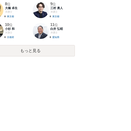
8
9
位
位
大橋 卓生
三村 勇人
弁護士
弁護士
東京都
東京都
10
11
位
位
小杉 和
白井 弘昭
弁護士
弁護士
京都府
愛知県
もっと見る