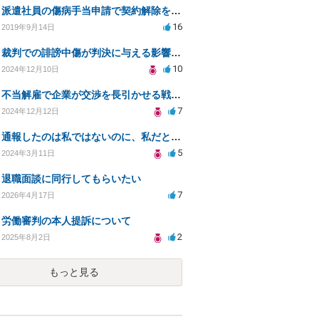
派遣社員の傷病手当申請で契約解除を通告された場合の対応策
16
2019年9月14日
裁判での誹謗中傷が判決に与える影響と対処法
10
2024年12月10日
不当解雇で企業が交渉を長引かせる戦略の傾向について
7
2024年12月12日
通報したのは私ではないのに、私だと思われている場合はどうしたら良いのか？
5
2024年3月11日
退職面談に同行してもらいたい
7
2026年4月17日
労働審判の本人提訴について
2
2025年8月2日
もっと見る