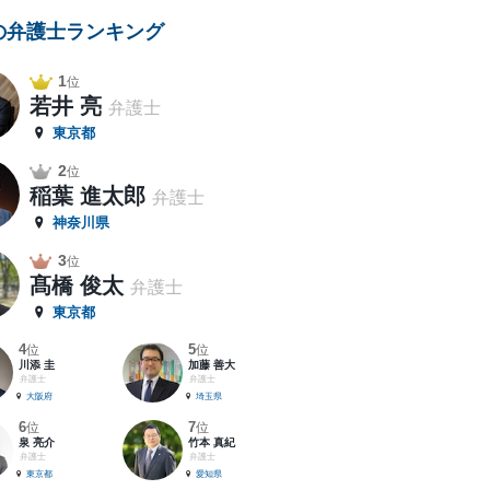
の弁護士ランキング
1
位
若井 亮
弁護士
東京都
2
位
稲葉 進太郎
弁護士
神奈川県
3
位
髙橋 俊太
弁護士
東京都
4
5
位
位
川添 圭
加藤 善大
弁護士
弁護士
大阪府
埼玉県
6
7
位
位
泉 亮介
竹本 真紀
弁護士
弁護士
東京都
愛知県