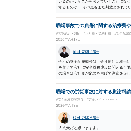
いるのか，そこから考えていくことになる
するものか… その点もまだ判然とされて
ば，その点を検討していくことから始める
職場事故での負傷に関する治療費や
#労災認定・対応
#正社員・契約社員
#安全配慮
2026年7月17日
岡田 晃朝
弁護士
会社の安全配慮義務は、会社側には相当に
を超えて会社に安全義務違反に問える可能
の場合は会社側が危険を告げて注意を促し
った事例もあります。ですので、指示が無
でしょう。
職場での労災事故に対する慰謝料請
#安全配慮義務違反
#アルバイト・パート
2026年7月8日
和田 史郎
弁護士
大丈夫だと思いますよ。