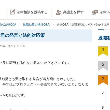
法律相談を投稿する
弁護士を探す
法律Q
の法律Q&A
退職勧奨の法律Q&A
法律Q&A「退職勧奨かパワハラか？上
上司の発言と法的対応策
退職
25年6月27日 07:26
1
ハラに該当するかをご教示いただきたいです。

2
3
職勧奨とも受け取れる発言が当方宛にされました。

、半年ほどプロジェクトへ参画できていないこととなりま
4
60分ほどです。

5