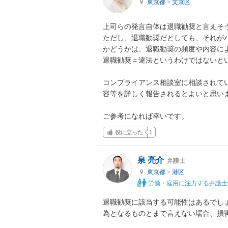
東京都
>
文京区
上司らの発言自体は退職勧奨と言えそう
ただし、退職勧奨だとしても、それが
かどうかは、退職勧奨の頻度や内容によ
退職勧奨＝違法というわけではないとい
コンプライアンス相談室に相談されて
容等を詳しく報告されるとよいと思いま
ご参考になれば幸いです。
役に立った
1
泉 亮介
弁護士
東京都
>
港区
労働・雇用に注力する弁護士
退職勧奨に該当する可能性はあるでし
為となるものとまで言えない場合、損害