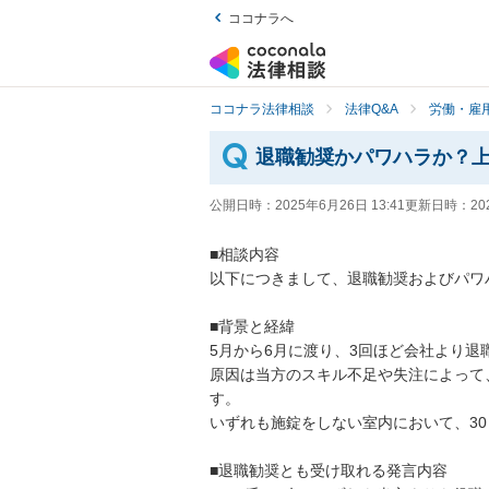
ココナラへ
ココナラ法律相談
法律Q&A
労働・雇用
退職勧奨かパワハラか？
公開日時：
2025年6月26日 13:41
更新日時：
20
■相談内容

以下につきまして、退職勧奨およびパワ
■背景と経緯

5月から6月に渡り、3回ほど会社より退
原因は当方のスキル不足や失注によって
す。

いずれも施錠をしない室内において、30～
■退職勧奨とも受け取れる発言内容
