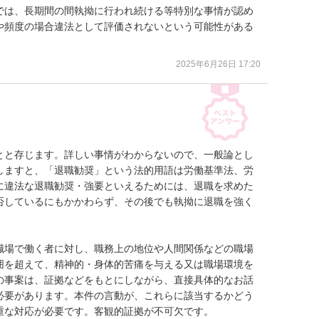
では、長期間の間執拗に行われ続ける等特別な事情が認め
や頻度の場合違法として評価されないという可能性がある
2025年6月26日 17:20
とと存じます。詳しい事情がわからないので、一般論とし
しますと、「退職勧奨」という法的用語は労働基準法、労
に違法な退職勧奨・強要といえるためには、退職を求めた
否しているにもかかわらず、その後でも執拗に退職を強く
職場で働く者に対し、職務上の地位や人間関係などの職場
囲を超えて、精神的・身体的苦痛を与える又は職場環境を
の事案は、証拠などをもとにしながら、直接具体的なお話
必要があります。本件の言動が、これらに該当するかどう
な対応が必要です。客観的証拠が不可欠です。
