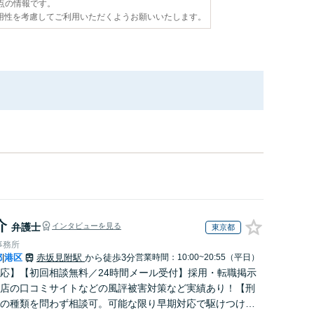
時点の情報です。
用性を考慮してご利用いただくようお願いいたします。
介
弁護士
インタビューを見る
東京都
事務所
都
港区
赤坂見附駅
から徒歩3分
営業時間：10:00~20:55（平日）
|
応】【初回相談無料／24時間メール受付】採用・転職掲示
店の口コミサイトなどの風評被害対策など実績あり！【刑
の種類を問わず相談可。可能な限り早期対応で駆けつけサ