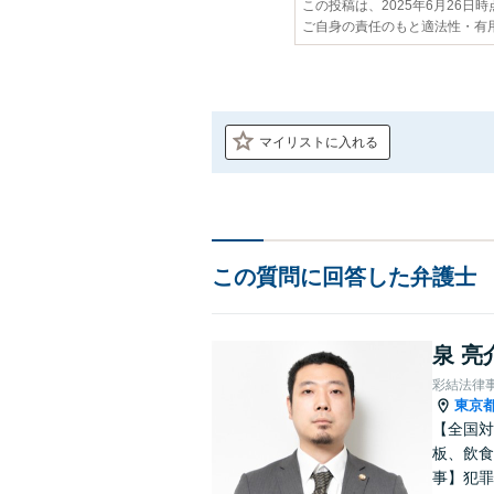
この投稿は、2025年6月26日
ご自身の責任のもと適法性・有
マイリストに入れる
この質問に回答した弁護士
泉 亮
彩結法律
東京
【全国対
板、飲食
事】犯罪