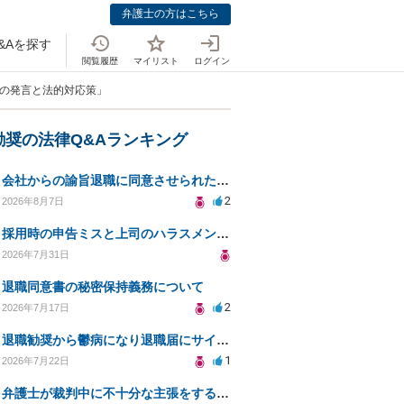
弁護士の方はこちら
&Aを探す
閲覧履歴
マイリスト
ログイン
司の発言と法的対応策」
勧奨の法律Q&Aランキング
会社からの諭旨退職に同意させられたのが正当か不当な処分かどうか教えてほしい
2
2026年8月7日
採用時の申告ミスと上司のハラスメント、事前対応は？
2026年7月31日
退職同意書の秘密保持義務について
2
2026年7月17日
退職勧奨から鬱病になり退職届にサインした
1
2026年7月22日
弁護士が裁判中に不十分な主張をすることの影響について