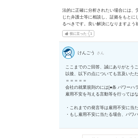
法的に正確に分析されたい場合には、
じた弁護士等に相談し、証拠をもとに
るべきです。良い解決になりますよう
役に立った
1
けんごう
さん
ここまでのご回答、誠にありがとうご
以後、以下の点についても言及いただ
＝＝＝＝＝

会社の就業規則のには[●条 パワー
雇用不安を与える言動等を行ってはな
・これまでの発言等は雇用不安に当た
・もし雇用不安に当たる場合、パワ