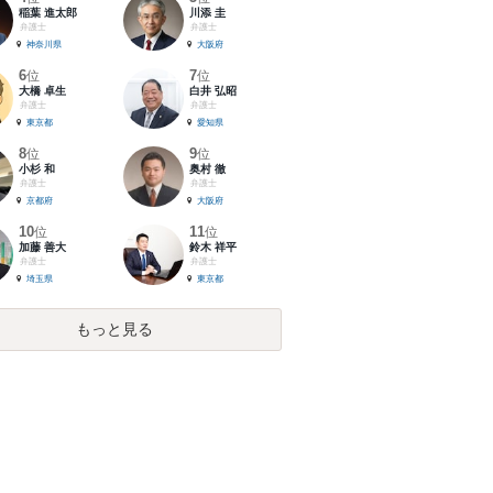
稲葉 進太郎
川添 圭
弁護士
弁護士
神奈川県
大阪府
6
7
位
位
大橋 卓生
白井 弘昭
弁護士
弁護士
東京都
愛知県
8
9
位
位
小杉 和
奥村 徹
弁護士
弁護士
京都府
大阪府
10
11
位
位
加藤 善大
鈴木 祥平
弁護士
弁護士
埼玉県
東京都
もっと見る