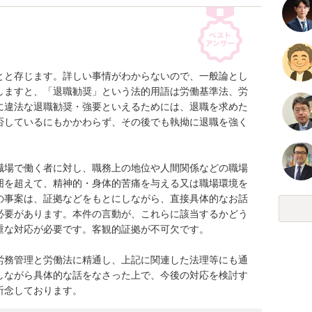
とと存じます。詳しい事情がわからないので、一般論とし
しますと、「退職勧奨」という法的用語は労働基準法、労
に違法な退職勧奨・強要といえるためには、退職を求めた
否しているにもかかわらず、その後でも執拗に退職を強く
職場で働く者に対し、職務上の地位や人間関係などの職場
囲を超えて、精神的・身体的苦痛を与える又は職場環境を
の事案は、証拠などをもとにしながら、直接具体的なお話
必要があります。本件の言動が、これらに該当するかどう
な対応が必要です。客観的証拠が不可欠です。

労務管理と労働法に精通し、上記に関連した法理等にも通
しながら具体的な話をなさった上で、今後の対応を検討す
祈念しております。