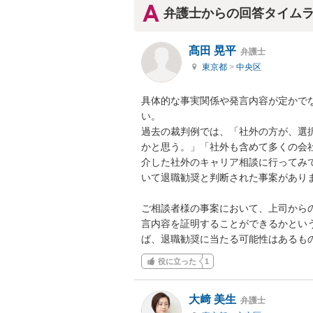
弁護士からの回答タイム
髙田 晃平
弁護士
東京都
>
中央区
具体的な事実関係や発言内容が定かで
い。

過去の裁判例では、「社外の方が、選
かと思う。」「社外も含めて多くの会
介した社外のキャリア相談に行ってみ
いて退職勧奨と判断された事案がありま
ご相談者様の事案において、上司から
言内容を証明することができるかとい
ば、退職勧奨に当たる可能性はあるも
役に立った
1
大﨑 美生
弁護士