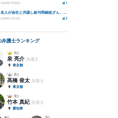
1
2026年7月30日
友人が会社と共謀し給与明細改ざん、生活保護不正受給の法的影響は？
2
2026年7月24日
の弁護士ランキング
1
位
泉 亮介
弁護士
東京都
2
位
髙橋 俊太
弁護士
東京都
3
位
竹本 真紀
弁護士
愛知県
4
5
位
位