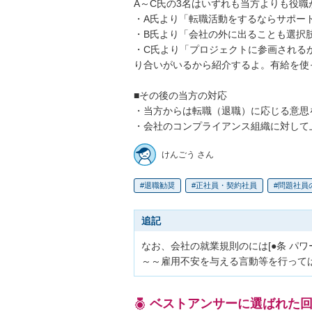
A～C氏の3名はいずれも当方よりも役職
・A氏より「転職活動をするならサポート
・B氏より「会社の外に出ることも選択肢
・C氏より「プロジェクトに参画される
り合いがいるから紹介するよ。有給を使
■その後の当方の対応

・当方からは転職（退職）に応じる意思
・会社のコンプライアンス組織に対して
けんごう さん
退職勧奨
正社員・契約社員
問題社員
追記
なお、会社の就業規則のには[●条 パ
～～雇用不安を与える言動等を行って
ベストアンサーに選ばれた