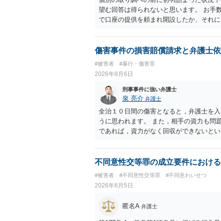
望む回答は得られないと思います。 お手
で口座の提供を頼まれ開設したか、それに
ついて、お近くで詳細な法律相談を受けら
でいえば、任意取り調べの場合、ＩＣレコ
ます。
傷害事件の損害賠償請求と弁護士依
#被害者
#暴行・傷害罪
2026年8月6日
刑事事件に強い弁護士
泉 亮介
弁護士
全治１０日間の傷害となると，弁護士を入
うに思われます。 また，相手の資力も問
であれば，資力がなく回収ができないとい
不同意性交等罪の成立要件における
#被害者
#不同意性交等罪
#不同意わいせつ
2026年8月5日
匿名A
弁護士