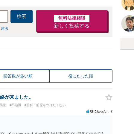
検索
無料法律相談
新しく投稿する
 違法
回答数が多い順
役にたった順
絡が来ました。
防衛
#不起訴
#前科・前歴をつけたくない
役にたった
2
で、インターネットの一般的な法律相談でご回答を求めても、