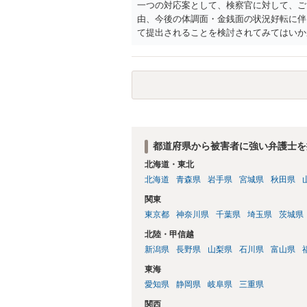
一つの対応案として、検察官に対して、ご
由、今後の体調面・金銭面の状況好転に伴
て提出されることを検討されてみてはいか
の意向を示す証拠の一つとして位置づけら
合、最寄りの法律事務所での相談を検討く
都道府県から被害者に強い弁護士を
北海道・東北
北海道
青森県
岩手県
宮城県
秋田県
関東
東京都
神奈川県
千葉県
埼玉県
茨城県
北陸・甲信越
新潟県
長野県
山梨県
石川県
富山県
東海
愛知県
静岡県
岐阜県
三重県
関西