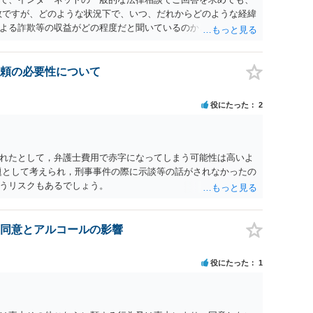
数ですが、どのような状況下で、いつ、だれからどのような経緯
よる詐欺等の収益がどの程度だと聞いているのかということに
れたうえで対処方法を探された方がよいと思われます。 一般論
ーダーを持参して取り調べ内容を録音することは必須だと考え
頼の必要性について
役にたった
2
れたとして，弁護士費用で赤字になってしまう可能性は高いよ
題として考えられ，刑事事件の際に示談等の話がされなかったの
うリスクもあるでしょう。
同意とアルコールの影響
役にたった
1