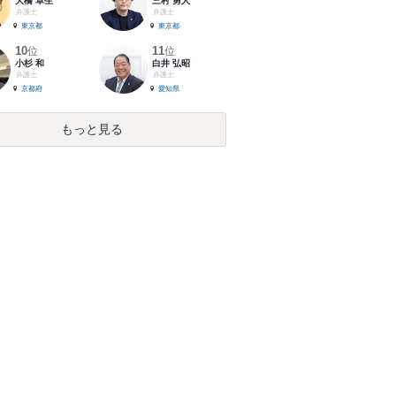
大橋 卓生
三村 勇人
弁護士
弁護士
東京都
東京都
10
11
位
位
小杉 和
白井 弘昭
弁護士
弁護士
京都府
愛知県
もっと見る