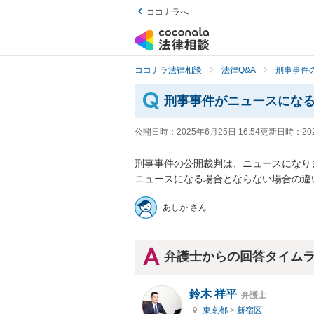
ココナラへ
ココナラ法律相談
法律Q&A
刑事事件の
刑事事件がニュースにな
公開日時：
2025年6月25日 16:54
更新日時：
20
刑事事件の公開裁判は、ニュースになりま
ニュースになる場合とならない場合の違
あしか さん
弁護士からの回答タイム
鈴木 祥平
弁護士
東京都
>
新宿区