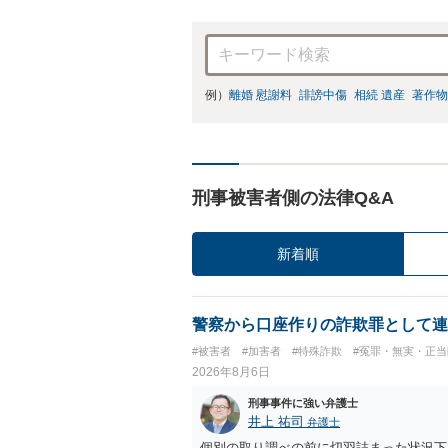
例）
離婚 慰謝料
誹謗中傷
相続 遺産
著作物
刑事被害者側の法律Q&A
新着順
警察から口座作りの詐欺罪として連
#被害者
#加害者
#特殊詐欺
#冤罪・無実・正当
2026年8月6日
刑事事件に強い弁護士
井上 祐司
弁護士
個別の取り調べの前に切羽詰まった状況下