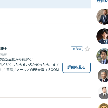
注目
弁護士
東京都
事務所
四ツ谷駅
から徒歩5分
料／どうしたら良いのか迷ったら、まず
詳細を見る
／ 電話／メール／WEB会議（ ZOOM