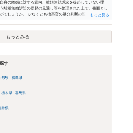
自身の離婚に対する意向、離婚無効訴訟を提起していない理
う離婚無効訴訟の提起の見通し等を整理された上で、書面とし
がでしょうか。 少なくとも検察官の処分判断の際、相談者さん
れる様に思われます。 より詳細についてお聞きになりたい場
ださい
もっとみる
探す
山形県
福島県
栃木県
群馬県
福井県