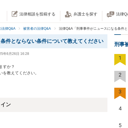
法律相談を投稿する
弁護士を探す
法律Q
法律Q&A
被害者の法律Q&A
法律Q&A「刑事事件がニュースになる条件
る条件とならない条件について教えてください
刑事
25年6月26日 16:28
1
すか？

いを教えてください。
2
3
ライン
4
5