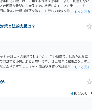
為又は事由その他これらに類する行為又は事由により、同意しない
とが困難な状態にさせ又はその状態にあることに乗じて、性
門に身体の一部（陰茎を除く。）若しくは物を挿入する行為で
179条第2項において「性交等」という。）をした者は、婚姻関
刑に処する。 第176条 1次に掲げる行為又は事由その他これら
意思を形成し、表明し若しくは全うすることが困難な状態にさ
対策と法的支援は？
せつな行為をした者は、婚姻関係の有無にかかわらず、6月以
コール若しくは薬物を摂取させること又はそれらの影響があるこ
取だけでなく、「同意しない意思を形成し、表明し若しくは全う
です。
か？ 弁護士への依頼でしょうか。 早い段階で、反論を組み立
て対処する必要があると思います。 また警察に被害届を出すと
などありますでしょうか？ 告訴状を作って証拠をそろえて出す
が…
役にたった
2