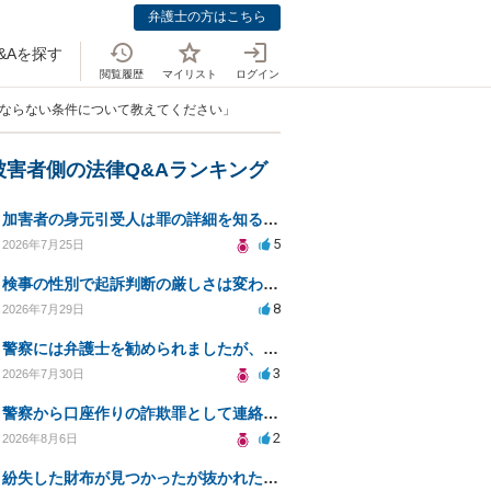
弁護士の方はこちら
&Aを探す
閲覧履歴
マイリスト
ログイン
とならない条件について教えてください」
被害者側の法律Q&Aランキング
加害者の身元引受人は罪の詳細を知ることができるか？
5
2026年7月25日
検事の性別で起訴判断の厳しさは変わるのか知りたい
8
2026年7月29日
警察には弁護士を勧められましたが、費用対効果で依頼をすることを躊躇しています。
3
2026年7月30日
警察から口座作りの詐欺罪として連絡が来ました。
2
2026年8月6日
紛失した財布が見つかったが抜かれた現金について