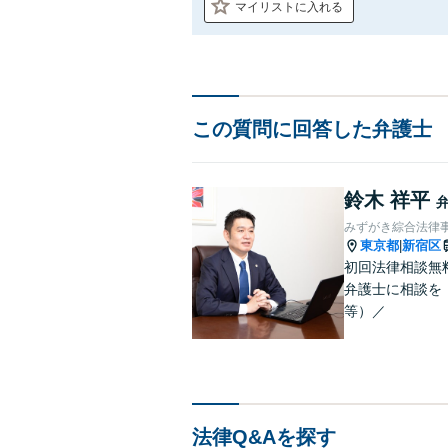
マイリストに入れる
この質問に回答した弁護士
鈴木 祥平
みずがき綜合法律
東京都
新宿区
|
初回法律相談無
弁護士に相談を！
等）／
法律Q&Aを探す