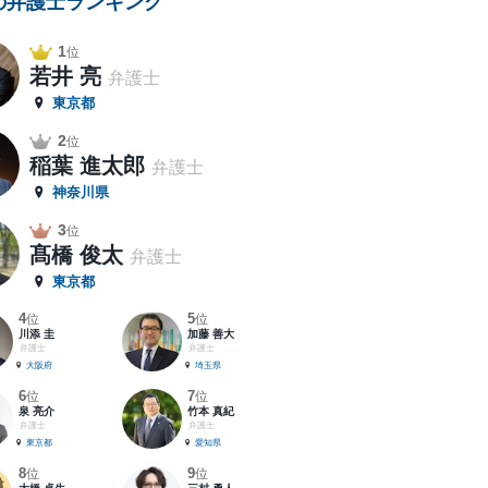
の弁護士ランキング
1
位
若井 亮
弁護士
東京都
2
位
稲葉 進太郎
弁護士
神奈川県
3
位
髙橋 俊太
弁護士
東京都
4
5
位
位
川添 圭
加藤 善大
弁護士
弁護士
大阪府
埼玉県
6
7
位
位
泉 亮介
竹本 真紀
弁護士
弁護士
東京都
愛知県
8
9
位
位