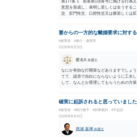
第177条 1 前条第1項各号に掲げる行
意思を形成し、表明し若しくは全うするこ
交、肛門性交、口腔性交又は膣若しくは肛
あってわいせつなもの（以下この条及び第
係の有無にかかわらず、5年以上の有期拘禁
に類する行為又は事由により、同意しない
妻からの一方的な離婚要求に対する
せ又はその状態にあることに乗じて、わい
#被害者
#暴行・傷害罪
上10年以下の拘禁刑に処する。 ③アル
2026年8月5日
と。 以上の通りですから、アルコール摂
することが困難な状態」であることが必要
匿名A
弁護士
なにか有効な打開策などありますでしょう
てて、認否で自白にならないように工夫し
して、なんとか受理してもらうための方策
ことでしょう。
確実に起訴されると思っていました
#被害者
#執行猶予
#刑事裁判
#不起訴
2026年8月4日
西浦 嘉博
弁護士