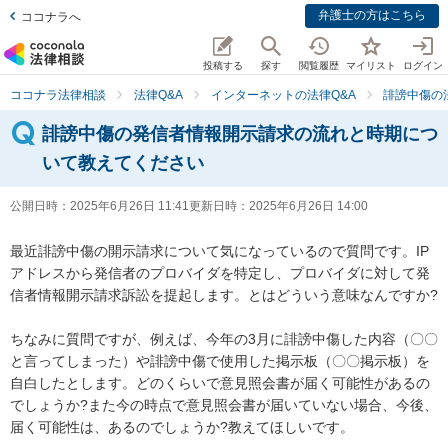
弁護士の方はこちら
ココナラへ
投稿する
探す
閲覧履歴
マイリスト
ログイン
ココナラ法律相談
法律Q&A
インターネットの法律Q&A
誹謗中傷の
誹謗中傷の発信者情報開示請求の流れと時期につ
いて教えてください
公開日時：
2025年6月26日 11:41
更新日時：
2025年6月26日 14:00
最近誹謗中傷の開示請求について気になっているので質問です。IP
アドレスから発信者のプロバイダを特定し、プロバイダに対して発
信者情報開示請求訴訟を提起します。とはどういう意味なんですか?

ちなみに質問ですが、例えば、今年の3月に誹謗中傷した内容（〇〇
と言ってしまった）や誹謗中傷で使用した掲示板（〇〇掲示板）を
自白したとします。どのくらいで意見照会書が届く可能性があるの
でしょうか?また今の時点で意見照会書が届いていない場合、今後、
届く可能性は、あるのでしょうか?教えてほしいです。