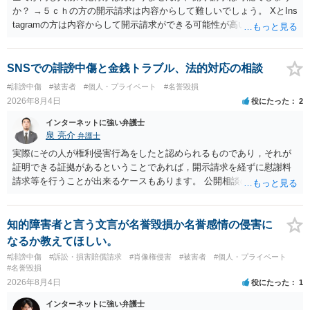
か？ →５ｃｈの方の開示請求は内容からして難しいでしょう。 XとIns
tagramの方は内容からして開示請求ができる可能性が高いでしょう。
ただ、アカウントが削除されていると開示請求は失敗する可能性が高
いでしょう。７月中にアカウントが削除されている場合、今から進め
ても失敗する可能性が高いように思われます。 相手を特定できた場
SNSでの誹謗中傷と金銭トラブル、法的対応の相談
合、相手に全ての弁護士費用を負担させることは可能でしょうか？ →
#誹謗中傷
#被害者
#個人・プライベート
#名誉毀損
訴訟外の交渉で相手方が認めれば負担させることができるでしょう。
2026年8月4日
役にたった
2
訴訟で判決となった場合は、実際の弁護士費用が認められる場合と認
められない場合があり何ともいえないところでしょう。
インターネットに強い弁護士
泉 亮介
弁護士
実際にその人が権利侵害行為をしたと認められるものであり，それが
証明できる証拠があるということであれば，開示請求を経ずに慰謝料
請求等を行うことが出来るケースもあります。 公開相談の場では回答
は難しいかと思われますので，お手持ちの証拠資料を持参の上弁護士
に個別に相談されると良いでしょう。
知的障害者と言う文言が名誉毀損か名誉感情の侵害に
なるか教えてほしい。
#誹謗中傷
#訴訟・損害賠償請求
#肖像権侵害
#被害者
#個人・プライベート
#名誉毀損
2026年8月4日
役にたった
1
インターネットに強い弁護士