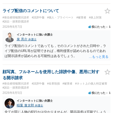
ライブ配信のコメントについて
#発信者情報開示請求
#誹謗中傷
#個人・プライベート
#被害者
#炎上対策
#訴訟・損害賠償請求
2026年8月7日
役にたった
1
インターネットに強い弁護士
泉 亮介
弁護士
ライブ配信のコメントであっても，そのコメントがされた日時や，ラ
イブ配信のURL等が証明できれば，権利侵害が認められるものであれ
ば開示請求が認められる可能性はあるでしょう。
顔写真、フルネームを使用した誹謗中傷、悪用に対す
る開示請求
#発信者情報開示請求
#誹謗中傷
#名誉毀損
#被害者
#ネット上の個人特定被害
#訴訟・損害賠償請求
2026年8月5日
役にたった
1
インターネットに強い弁護士
稲葉 進太郎
弁護士
全てが同じ人物の犯行かは分かりませんが、開示請求は可能でしょう