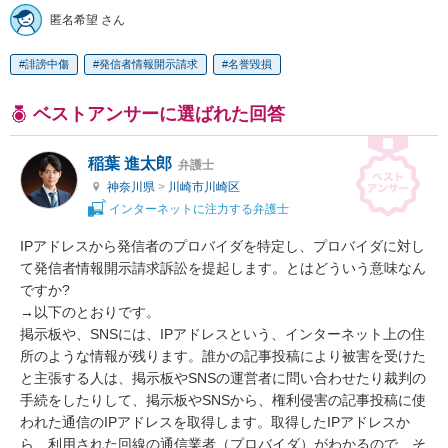
匿名希望 さん
誹謗中傷
発信者情報開示請求
名誉毀損
ベストアンサーに選ばれた回答
稲葉 進太郎
弁護士
神奈川県
>
川崎市川崎区
インターネットに注力する弁護士
IPアドレスから発信者のプロバイダを特定し、プロバイダに対し
て発信者情報開示請求訴訟を提起します。とはどういう意味なん
ですか?

→以下のとおりです。

掲示板や、SNSには、IPアドレスという、インターネット上の住
所のような情報が残ります。誰かの記事投稿により被害を受けた
と主張する人は、掲示板やSNSの運営者に問い合わせたり裁判の
手続をしたりして、掲示板やSNSから、権利侵害の記事投稿に使
われた通信のIPアドレスを取得します。取得したIPアドレスか
ら、利用された回線の通信業者（プロバイダ）がわかるので、そ