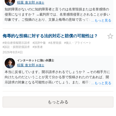
稲葉 進太郎
弁護士
知的障害がないのに知的障害者と言うのは名誉毀損または名誉感情の
侵害になりますか？ →裁判所では、名誉感情侵害とされることが多い
印象です。ご指摘のとおり、文脈上侮辱の意味で言っている点も加味
されていると思います。
侮辱的な投稿に対する法的対応と賠償の可能性は？
#発信者情報開示請求
#誹謗中傷
#名誉毀損
#個人・プライベート
#訴訟・損害賠償請求
#加害者
2026年8月4日
インターネットに強い弁護士
稲葉 進太郎
弁護士
本当に反省しています。開示請求されるでしょうか？ →その相手方に
向けたものだということが見て分かる形で投稿されたのであれば、開
示請求の対象となる可能性が高いでしょう。また、相手方の投稿した
文章からすると、実際に発信者情報開示請求がなされる可能性がある
と存じます。発信者情報開示請求が進むと、投稿に使った回線の契約
者のところに、意見照会がなされます。アカウント情報開示の場合
もっとみる
は、アカウントの登録メールに意見照会がなされます。 また、された
場合賠償金はいくらでしょうか。 →ケースバイケースであり、数万円
から１００万単位まで様々でしょう。裁判外であれば交渉して相手方