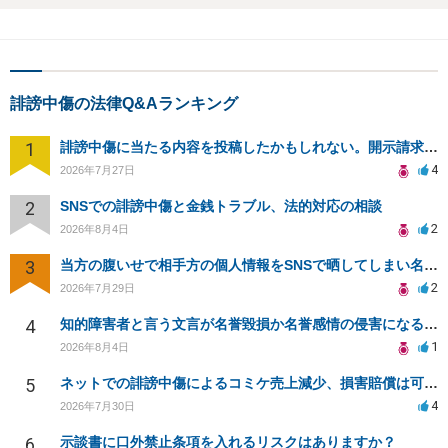
誹謗中傷の法律Q&Aランキング
1
誹謗中傷に当たる内容を投稿したかもしれない。開示請求や民事刑事裁判に発展しうるのか教えて欲しい。
4
2026年7月27日
2
SNSでの誹謗中傷と金銭トラブル、法的対応の相談
2
2026年8月4日
3
当方の腹いせで相手方の個人情報をSNSで晒してしまい名誉毀損させてしまったかもしれない
2
2026年7月29日
4
知的障害者と言う文言が名誉毀損か名誉感情の侵害になるか教えてほしい。
1
2026年8月4日
5
ネットでの誹謗中傷によるコミケ売上減少、損害賠償は可能か？
4
2026年7月30日
6
示談書に口外禁止条項を入れるリスクはありますか？