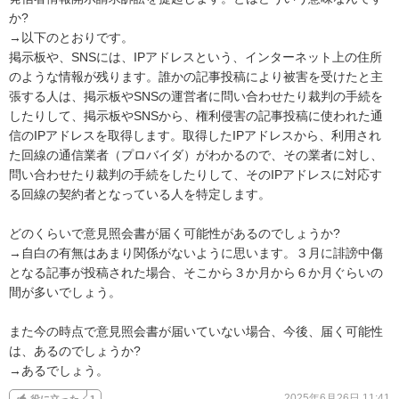
か?

→以下のとおりです。

掲示板や、SNSには、IPアドレスという、インターネット上の住所
のような情報が残ります。誰かの記事投稿により被害を受けたと主
張する人は、掲示板やSNSの運営者に問い合わせたり裁判の手続を
したりして、掲示板やSNSから、権利侵害の記事投稿に使われた通
信のIPアドレスを取得します。取得したIPアドレスから、利用され
た回線の通信業者（プロバイダ）がわかるので、その業者に対し、
問い合わせたり裁判の手続をしたりして、そのIPアドレスに対応す
る回線の契約者となっている人を特定します。

どのくらいで意見照会書が届く可能性があるのでしょうか?

→自白の有無はあまり関係がないように思います。３月に誹謗中傷
となる記事が投稿された場合、そこから３か月から６か月ぐらいの
間が多いでしょう。

また今の時点で意見照会書が届いていない場合、今後、届く可能性
は、あるのでしょうか?

→あるでしょう。
2025年6月26日 11:41
役に立った
1