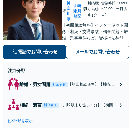
神
川崎駅
営業時間：09:00
川崎
奈
~22:00（土日祝
から徒
市川
|
川
日）
歩1分
崎区
県
【初回相談無料】インターネット関
係・相続・交通事故・借金問題・離
婚・刑事事件など、皆様の法律問題
を解決すべく、親身になって取り組
みます。クチコミ・リピーターの方
電話でお問い合わせ
メールでお問い合わせ
も多数。お気軽にお問い合わせ下さ
い。
注力分野
離婚・男女問題
【初回相談無料】【川崎駅
料金表有
徒歩1分】不貞行為の慰謝料
（請求された／請求した
い）・熟年離婚・年金分
相続・遺言
【川崎駅より徒歩１分】【初回相
料金表有
割・婚姻費用・養育費・財
談無料】遺産相続トラブルや遺言
産分与・離婚の慰謝料など
作成などの相続問題に豊富な実績
実績多数。川崎地域に根ざ
他3分野を表示
があります。安心・信頼・丁寧を
した弁護士として、あなた
心がけ，質の高いリーガルサービ
の人生の再スタートを全力