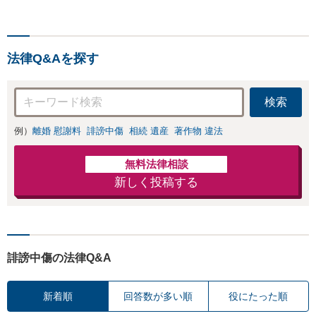
スを目指しております。
で後押しします。
法律Q&Aを探す
検索
例）
離婚 慰謝料
誹謗中傷
相続 遺産
著作物 違法
無料法律相談
新しく投稿する
誹謗中傷の法律Q&A
新着順
回答数が多い順
役にたった順