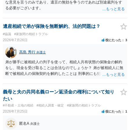
な意見を言うのみであり、遺言の無効を争うのであれば別途裁判をす
る必要がございます。
遺産相続で弟が保険を無断解約、法的問題は？
#協議
#家族間の相続トラブル
2026年7月26日
役にたった
3
高島 秀行
弁護士
弟が勝手に被相続人の判子を使って、相続人共有状態の保険金の解約
をし、現金を受け取ることは合法なのでしょうか？ 弟が被相続人に無
断で被相続人の保険契約を解約したことは 刑事的にも犯罪となる可能
性があり、民事的には無効だと思います。 保険会社で解約の際に提出
された書類のコピーを取得して、弁護士に面談で詳しい事情を話して
相談 されたら良いと思います。
義母と夫の共同名義ローン返済金の権利について知り
たい
#不動産・土地の相続
#相続人調査・確定
#家族間の相続トラブル
2026年7月25日
役にたった
1
匿名A
弁護士