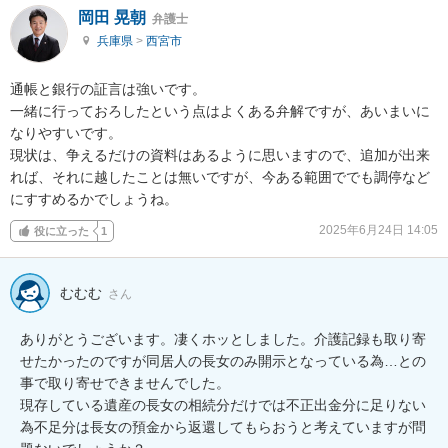
岡田 晃朝
弁護士
兵庫県
>
西宮市
通帳と銀行の証言は強いです。

一緒に行っておろしたという点はよくある弁解ですが、あいまいに
なりやすいです。

現状は、争えるだけの資料はあるように思いますので、追加が出来
れば、それに越したことは無いですが、今ある範囲ででも調停など
にすすめるかでしょうね。
2025年6月24日 14:05
役に立った
1
むむむ
さん
ありがとうございます。凄くホッとしました。介護記録も取り寄
せたかったのですが同居人の長女のみ開示となっている為…との
事で取り寄せできませんでした。

現存している遺産の長女の相続分だけでは不正出金分に足りない
為不足分は長女の預金から返還してもらおうと考えていますが問