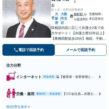
る
士
佐々木・北野法律事務所
大
大阪
扇町駅
か
営業時間：
阪
市北
|
本日定休日
ら徒歩8分
府
区
🟨相談内容に応じて弁護士2名で全
力サポート！【弁護士歴15年以上】
【東梅田駅徒歩10分】相続、不動
産、売掛金の回収など多数の実績あ
り◎誠実＆丁寧なサポートを心がけ
電話で面談予約
メールで面談予約
ます。個人、法人問わずお気軽にご
相談ください【初回相談30分無料】
注力分野
インターネット
💻【被害者・加害者側とも
料金表有
に対応】【WEB面談可】◎
スピード対応◎誹謗中傷・
名誉毀損・発信者情報開示
労働・雇用
【👷🏻‍♂️会社員→弁護士
事例4件
料金表有
などネットトラブル対応し
へ】【労働者側・会社
ます。親身にお話を伺いま
側どちらも対応可能】
す。【初回相談30分無料】
他3分野を表示
【弁護士歴15年以上】