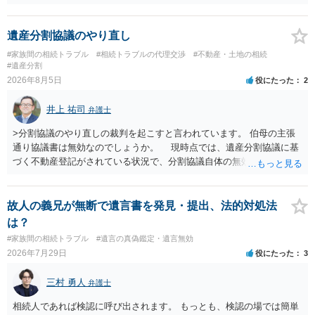
あります。その「連絡」だけを弁護士が業務としてお受けすることは
できない、という意味でした。
遺産分割協議のやり直し
#家族間の相続トラブル
#相続トラブルの代理交渉
#不動産・土地の相続
#遺産分割
2026年8月5日
役にたった
2
井上 祐司
弁護士
>分割協議のやり直しの裁判を起こすと言われています。 伯母の主張
通り協議書は無効なのでしょうか。 現時点では、遺産分割協議に基
づく不動産登記がされている状況で、分割協議自体の無効を裁判所が
認めたわけではないので、分割協議の効力に影響はありません。 先
方の訴訟の主張及び立証次第ですが、 ・御祖母様の認知能力に関する
医師の意見書、筆跡鑑定 が提出されればその効力が否定される可能性
故人の義兄が無断で遺言書を発見・提出、法的対処法
はありますが、 ・伯母様自身が分割協議に加わっていること ・御祖母
は？
様の意に反する遺産分割協議を行う実益が誰にあったかの立証が困難
#家族間の相続トラブル
#遺言の真偽鑑定・遺言無効
であること からすると、実際に遺産分割協議の効力が否定される可能
2026年7月29日
役にたった
3
性はそれほど高くない（立証のハードルは非常に高い）ということが
言えると思います。
三村 勇人
弁護士
相続人であれば検認に呼び出されます。 もっとも、検認の場では簡単