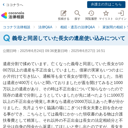
弁護士の方はこちら
ココナラへ
投稿する
探す
閲覧履歴
マイリスト
ログイン
ココナラ法律相談
法律Q&A
相続・遺言の法律Q&A
家族間の相続ト
義母と同居していた長女の遺産使い込みについて
公開日時：
2025年6月24日 09:36
更新日時：
2025年6月27日 16:51
遺産分割で揉めています。亡くなった義母と同居していた長女が10
00万以上の遺産を不正出金していました。借家の実家もいつのまに
か片付けて引き払い、通帳等も全て長女が管理していました。当初
は遺産が400万くらいと聞いておりましたが蓋を開けてみると1000
万以上の遺産があり、その時は不正出金について知らなかったので
現存の遺産で分割しようとしていましたが先に述べたように1000万
以上の不正出金が発覚し本来なら遺産が2000万以上あった事が分か
りました。先月ようやく協議の場にこぎつけ長女夫妻と顔を合わせ
る事ができ、こちらとしては義母にかかった領収書のある物は介護
扶養費として精算し、それ以外の不正出金は長女の法定相続分と不
足分は自身の預金から返還してほしいと申し出たのですが、長女夫