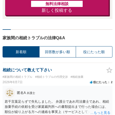
無料法律相談
新しく投稿する
家族間の相続トラブルの法律Q&A
新着順
回答数が多い順
役にたった順
相続について教えて下さい
#家族間の相続トラブル
#相続トラブルの代理交渉
#相続放棄
2026年8月7日
役にたった
2
匿名A
弁護士
若干言葉足らずで失礼しました。 弁護士であれ司法書士であれ、相続
放棄手続の依頼を受け家庭裁判所への書類提出まで行った場合には、
順位が繰り上がる方への連絡を事実上（サービスとして）行うことは