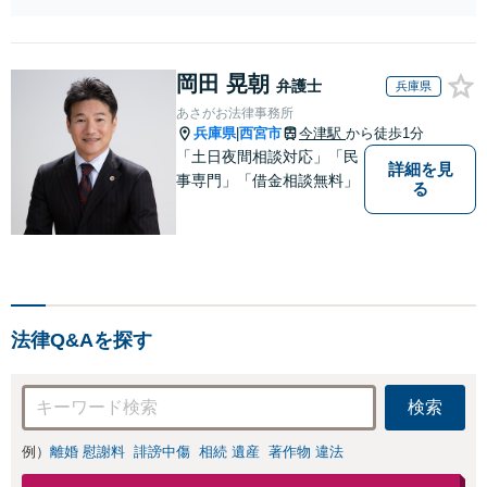
【東梅田駅徒歩10分】【弁
会社員として肉体・精
護士歴15年以上】
神的に大変な思いをし
た経験があります。未
岡田 晃朝
払い賃金、解雇、労働
弁護士
兵庫県
条件など解決多数あり
あさがお法律事務所
【初回相談30分無料】
兵庫県
西宮市
今津駅
から徒歩1分
|
【東梅田駅徒歩10分】
「土日夜間相談対応」「民
詳細を見
事専門」「借金相談無料」
る
法律Q&Aを探す
検索
例）
離婚 慰謝料
誹謗中傷
相続 遺産
著作物 違法