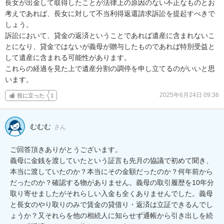
長女が出金して取得したことが法律上の原因のない不正なものとお
考えであれば、長女に対して不当利得返還請求訴訟を提起すべきで
しょう。

訴訟において、貸金の返済ということであれば遺産に含まれないこ
とになり、貸金ではないが義母が贈与したものであれば特別受益と
して遺産に含まれる可能性があります。

これらの経過を見た上で遺産分割の調停を申し立てるのがいいと思
います。
2025年6月24日 09:36
役に立った
1
むむむ
さん
ご回答頂きありがとうございます。

義母に金銭を渡していたという証言も先月の協議で初めて聞き、
本当に渡していたのか？本当にその金額だったのか？何年前から
だったのか？確認する物がありません。義母の取引履歴を10年分
取り寄せましたがそれらしい入金も全くありませんでした。義母
と長女のやり取りのみで賃金の貸借り・返済は立証できるんでし
ょうか？又それらを他の相続人に知らせず通帳から引き出しを続