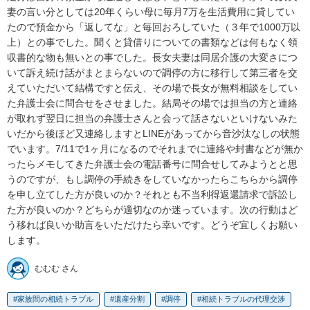
妻の言い分としては20年くらい母に毎月7万を生活費用に貸してい
たので預金から「返してな」と毎回おろしていた（３年で1000万以
上）との事でした。聞くと貸借りについての書類などは何もなく領
収書的な物も無いとの事でした。長女夫妻は同居介護の大変さにつ
いて訴え続け話がまとまらないので調停の方に移行して第三者を交
えていただいて結構ですと伝え、その場で長女が無料相談をしてい
た弁護士会に問合せをさせました。結局その場では担当の方と連絡
が取れず翌日に担当の弁護士さんと会って話さないといけないみた
いだから後ほど又連絡しますとLINEがあってから音沙汰なしの状態
でいます。7/11で1ヶ月になるのでそれまでに連絡や封書などが無か
ったらメモしてきた弁護士会の電話番号に問合せしてみようとと思
うのですが、もし調停の手続きをしていなかったらこちらから調停
を申し立てした方が良いのか？それとも不当利得返還請求で訴訟し
た方が良いのか？どちらが適切なのか迷っています。次の行動はど
う移れば良いか助言をいただけたら幸いです。どうぞ宜しくお願い
します。
むむむ さん
家族間の相続トラブル
遺産分割
調停
相続トラブルの代理交渉