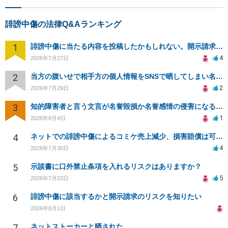
誹謗中傷の法律Q&Aランキング
1
誹謗中傷に当たる内容を投稿したかもしれない。開示請求や民事刑事裁判に発展しうるのか教えて欲しい。
4
2026年7月27日
2
当方の腹いせで相手方の個人情報をSNSで晒してしまい名誉毀損させてしまったかもしれない
2
2026年7月29日
3
知的障害者と言う文言が名誉毀損か名誉感情の侵害になるか教えてほしい。
1
2026年8月4日
4
ネットでの誹謗中傷によるコミケ売上減少、損害賠償は可能か？
4
2026年7月30日
5
示談書に口外禁止条項を入れるリスクはありますか？
5
2026年7月23日
6
誹謗中傷に該当するかと開示請求のリスクを知りたい
2026年8月1日
7
ネットストーカーと晒された