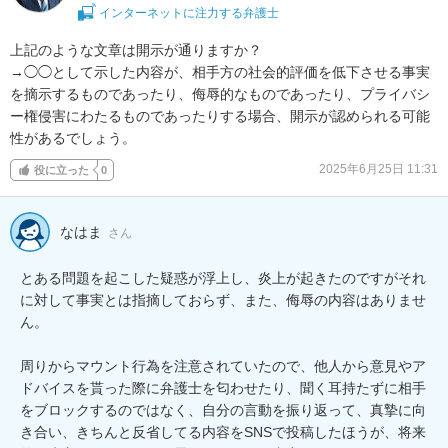
インターネットに注力する弁護士
上記のような文章は開示が通りますか？

→◯◯として示した内容が、相手方の社会的評価を低下させる事実
を摘示するものであったり、侮辱的なものであったり、プライバシ
ー権侵害にわたるものであったりする場合、開示が認められる可能
性があるでしょう。
2025年6月25日 11:31
役に立った
0
なはま
さん
とある問題を起こした疑惑が浮上し、炎上が起きたのですがそれ
に対して事実とは指摘しておらず、また、侮辱の内容はありませ
ん。

周りからマウント行為を注意されていたので、他人から意見やア
ドバイスを貰った際に弁護士を匂わせたり、聞く耳持たずに相手
をブロックするのではなく、自分の言動を振り返って、真摯に向
き合い、きちんと反省してる内容をSNSで投稿したほうが、将来