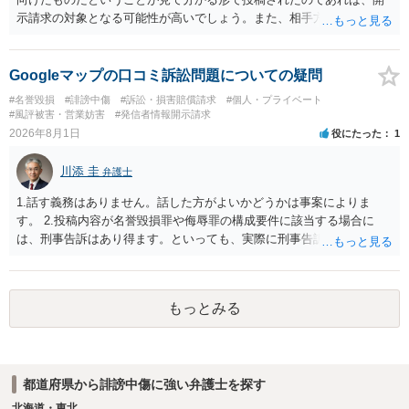
示請求の対象となる可能性が高いでしょう。また、相手方の投稿した
文章からすると、実際に発信者情報開示請求がなされる可能性がある
と存じます。発信者情報開示請求が進むと、投稿に使った回線の契約
者のところに、意見照会がなされます。アカウント情報開示の場合
Googleマップの口コミ訴訟問題についての疑問
は、アカウントの登録メールに意見照会がなされます。 また、された
#名誉毀損
#誹謗中傷
#訴訟・損害賠償請求
#個人・プライベート
場合賠償金はいくらでしょうか。 →ケースバイケースであり、数万円
#風評被害・営業妨害
#発信者情報開示請求
から１００万単位まで様々でしょう。裁判外であれば交渉して相手方
2026年8月1日
役にたった
1
の請求額から減額することを試みることとなるでしょう。
川添 圭
弁護士
1.話す義務はありません。話した方がよいかどうかは事案によりま
す。 2.投稿内容が名誉毀損罪や侮辱罪の構成要件に該当する場合に
は、刑事告訴はあり得ます。といっても、実際に刑事告訴に動くかど
うかは事案によります。 3.これも事案によりますが、半年から1年程度
です。Googleは電話番号の開示請求もできることが多いので、少しで
も特定可能になるよう、複数ルートで開示請求が行われることが多い
もっとみる
です。さらにいえば、利用者からの口コミ投稿の場合、開示請求者は
ある程度対象者を特定できている（ただし証拠による裏付けか必要な
ので発信者情報開示請求をする）というケースが比較的多いと思われ
ます。
都道府県から誹謗中傷に強い弁護士を探す
北海道・東北