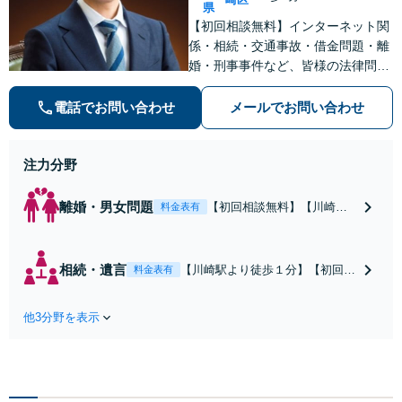
県
【初回相談無料】インターネット関
係・相続・交通事故・借金問題・離
婚・刑事事件など、皆様の法律問題
を解決すべく、親身になって取り組
みます。クチコミ・リピーターの方
電話でお問い合わせ
メールでお問い合わせ
も多数。お気軽にお問い合わせ下さ
い。
注力分野
離婚・男女問題
【初回相談無料】【川崎駅
料金表有
徒歩1分】不貞行為の慰謝料
（請求された／請求した
い）・熟年離婚・年金分
相続・遺言
【川崎駅より徒歩１分】【初回相
料金表有
割・婚姻費用・養育費・財
談無料】遺産相続トラブルや遺言
産分与・離婚の慰謝料など
作成などの相続問題に豊富な実績
実績多数。川崎地域に根ざ
他3分野を表示
があります。安心・信頼・丁寧を
した弁護士として、あなた
心がけ，質の高いリーガルサービ
の人生の再スタートを全力
スを目指しております。
で後押しします。