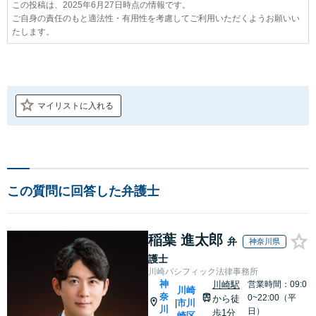
この投稿は、2025年6月27日時点の情報です。
ご自身の責任のもと適法性・有用性を考慮してご利用いただくようお願いい
たします。
マイリストに入れる
この質問に回答した弁護士
稲葉 進太郎
弁
神奈川県
護士
川崎パシフィック法律事務所
神
川崎駅
営業時間：09:0
川崎
奈
0~22:00（平
から徒
市川
|
川
日）
歩1分
崎区