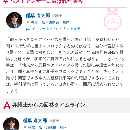
ベストアンサーに選ばれた回答
稲葉 進太郎
弁護士
神奈川県
>
川崎市川崎区
インターネットに注力する弁護士
「他人から意見やアドバイスを貰った際に弁護士を匂わせたり、
聞く耳持たずに相手をブロックするのではなく、自分の言動を振
り返って、真摯に向き合い、きちんと反省してる内容をSNSで投
稿したほうが、将来的に貴方のためになると思うよ。」という記
事は、「他人から意見やアドバイスを貰った際に弁護士を匂わせ
たり、聞く耳持たずに相手をブロックする」ことが、少なくとも
誰でも閲覧できる本人の投稿記事等から確認できるものであれ
ば、権利侵害に至っているとは言い難く、開示は認められないで
しょう。
弁護士からの回答タイムライン
稲葉 進太郎
弁護士
神奈川県
>
川崎市川崎区