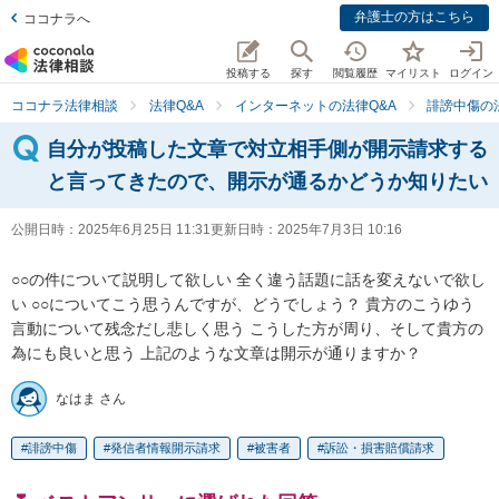
弁護士の方はこちら
ココナラへ
投稿する
探す
閲覧履歴
マイリスト
ログイン
ココナラ法律相談
法律Q&A
インターネットの法律Q&A
誹謗中傷の
自分が投稿した文章で対立相手側が開示請求する
と言ってきたので、開示が通るかどうか知りたい
公開日時：
2025年6月25日 11:31
更新日時：
2025年7月3日 10:16
○○の件について説明して欲しい 全く違う話題に話を変えないで欲し
い ○○についてこう思うんですが、どうでしょう？ 貴方のこうゆう
言動について残念だし悲しく思う こうした方が周り、そして貴方の
為にも良いと思う 上記のような文章は開示が通りますか？
なはま さん
誹謗中傷
発信者情報開示請求
被害者
訴訟・損害賠償請求