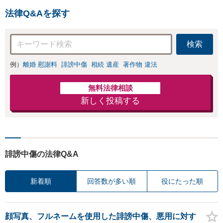
法律Q&Aを探す
検索
例）
離婚 慰謝料
誹謗中傷
相続 遺産
著作物 違法
無料法律相談
新しく投稿する
誹謗中傷の法律Q&A
新着順
回答数が多い順
役にたった順
顔写真、フルネームを使用した誹謗中傷、悪用に対す