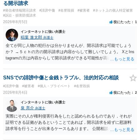
る開示請求
#発信者情報開示請求
#誹謗中傷
#名誉毀損
#被害者
#ネット上の個人特定被害
#訴訟・損害賠償請求
2026年8月5日
役にたった
1
インターネットに強い弁護士
稲葉 進太郎
弁護士
全てが同じ人物の犯行かは分かりませんが、開示請求は可能でしょう
か？ →５ｃｈの方の開示請求は内容からして難しいでしょう。 XとIns
tagramの方は内容からして開示請求ができる可能性が高いでしょう。
ただ、アカウントが削除されていると開示請求は失敗する可能性が高
いでしょう。７月中にアカウントが削除されている場合、今から進め
ても失敗する可能性が高いように思われます。 相手を特定できた場
SNSでの誹謗中傷と金銭トラブル、法的対応の相談
合、相手に全ての弁護士費用を負担させることは可能でしょうか？ →
#誹謗中傷
#被害者
#個人・プライベート
#名誉毀損
訴訟外の交渉で相手方が認めれば負担させることができるでしょう。
2026年8月4日
役にたった
2
訴訟で判決となった場合は、実際の弁護士費用が認められる場合と認
められない場合があり何ともいえないところでしょう。
インターネットに強い弁護士
泉 亮介
弁護士
実際にその人が権利侵害行為をしたと認められるものであり，それが
証明できる証拠があるということであれば，開示請求を経ずに慰謝料
請求等を行うことが出来るケースもあります。 公開相談の場では回答
は難しいかと思われますので，お手持ちの証拠資料を持参の上弁護士