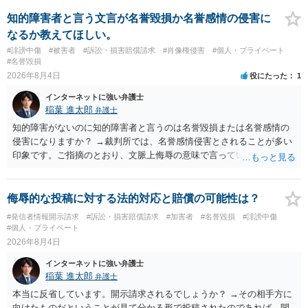
に個別に相談されると良いでしょう。
知的障害者と言う文言が名誉毀損か名誉感情の侵害に
なるか教えてほしい。
#誹謗中傷
#被害者
#訴訟・損害賠償請求
#肖像権侵害
#個人・プライベート
#名誉毀損
2026年8月4日
役にたった
1
インターネットに強い弁護士
稲葉 進太郎
弁護士
知的障害がないのに知的障害者と言うのは名誉毀損または名誉感情の
侵害になりますか？ →裁判所では、名誉感情侵害とされることが多い
印象です。ご指摘のとおり、文脈上侮辱の意味で言っている点も加味
されていると思います。
侮辱的な投稿に対する法的対応と賠償の可能性は？
#発信者情報開示請求
#訴訟・損害賠償請求
#加害者
#名誉毀損
#誹謗中傷
#個人・プライベート
2026年8月4日
インターネットに強い弁護士
稲葉 進太郎
弁護士
本当に反省しています。開示請求されるでしょうか？ →その相手方に
向けたものだということが見て分かる形で投稿されたのであれば、開