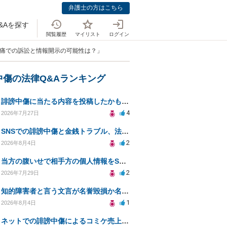
弁護士の方はこちら
&Aを探す
閲覧履歴
マイリスト
ログイン
苦痛での訴訟と情報開示の可能性は？」
中傷の法律Q&Aランキング
誹謗中傷に当たる内容を投稿したかもしれない。開示請求や民事刑事裁判に発展しうるのか教えて欲しい。
4
2026年7月27日
SNSでの誹謗中傷と金銭トラブル、法的対応の相談
2
2026年8月4日
当方の腹いせで相手方の個人情報をSNSで晒してしまい名誉毀損させてしまったかもしれない
2
2026年7月29日
知的障害者と言う文言が名誉毀損か名誉感情の侵害になるか教えてほしい。
1
2026年8月4日
ネットでの誹謗中傷によるコミケ売上減少、損害賠償は可能か？