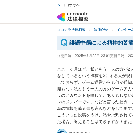
ココナラへ
ココナラ法律相談
法律Q&A
インター
誹謗中傷による精神的苦
公開日時：
2025年6月22日 23:01
更新日時：
20
ここ一ヶ月ほど、私ともう一人の方が2
をしているという投稿をXにする人が現
しておらず、ゲーム運営からも何か通知
拠もなく私ともう一人の方のゲームアカ
リのアカウントを晒して、ありもしない
ンのメンバーです」などと言った批判コ
為の情報を募る書き込みなどをしてます。
こういった投稿をうけ、私や批判されて
た場合、訴えることはできますか？また