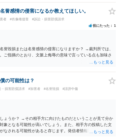
名誉感情の侵害になるか教えてほしい。
被害者
#肖像権侵害
#訴訟・損害賠償請求
役にたった
1
名誉毀損または名誉感情の侵害になりますか？ →裁判所では、
。ご指摘のとおり、文脈上侮辱の意味で言っている点も加味さ
償の可能性は？
訟・損害賠償請求
#加害者
#名誉毀損
#誹謗中傷
しょうか？ →その相手方に向けたものだということが見て分か
対象となる可能性が高いでしょう。また、相手方の投稿した文
がなされる可能性があると存じます。発信者情報開示請求が進
に、意見照会がなされます。アカウント情報開示の場合は、ア