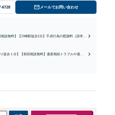
メールでお問い合わせ
回相談無料】【川崎駅徒歩1分】不貞行為の慰謝料（請求さ
／請求したい）・熟年離婚・年金分割・婚姻費用・養育
財産分与・離婚の慰謝料など実績多数。川崎地域に根ざし
護士として、あなたの人生の再スタートを全力で後押しし
り徒歩１分】【初回相談無料】遺産相続トラブルや遺言
。
相続問題に豊富な実績があります。安心・信頼・丁寧を
の高いリーガルサービスを目指しております。