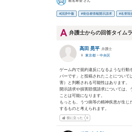
匿名希望 さん
誹謗中傷
発信者情報開示請求
名誉毀
弁護士からの回答タイム
髙田 晃平
弁護士
東京都
>
中央区
ゲーム内で規約違反になるような行動
バーです」と投稿されたことについて
害）と判断される可能性はあります。

開示請求や損害賠償請求については、
ことは可能になります。

もっとも、うつ病等の精神疾患が生じ
するものと考えられます。
役に立った
0