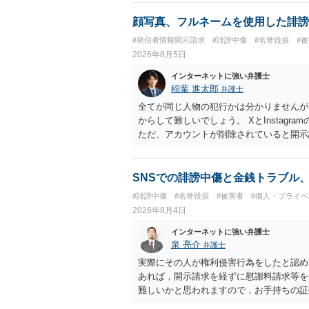
顔写真、フルネームを使用した誹謗
#発信者情報開示請求
#誹謗中傷
#名誉毀損
#
2026年8月5日
インターネットに強い弁護士
稲葉 進太郎
弁護士
全てが同じ人物の犯行かは分かりませんが
からして難しいでしょう。 XとInstag
ただ、アカウントが削除されていると開示
削除されている場合、今から進めても失敗
相手に全ての弁護士費用を負担させること
せることができるでしょう。訴訟で判決と
SNSでの誹謗中傷と金銭トラブル
ない場合があり何ともいえないところでし
#誹謗中傷
#名誉毀損
#被害者
#個人・プライベ
2026年8月4日
インターネットに強い弁護士
泉 亮介
弁護士
実際にその人が権利侵害行為をしたと認め
あれば，開示請求を経ずに慰謝料請求等を
難しいかと思われますので，お手持ちの証