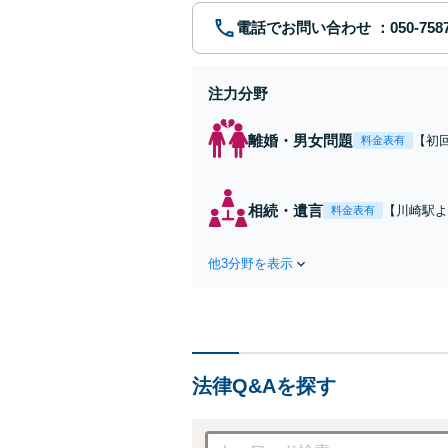
電話でお問い合わせ
注力分野
離婚・男女問題
【初
料金表有
れた
費・
た弁
相続・遺言
【川崎駅よ
料金表有
ます
作成などの
心がけ，質
他3分野を表示
法律Q&Aを探す