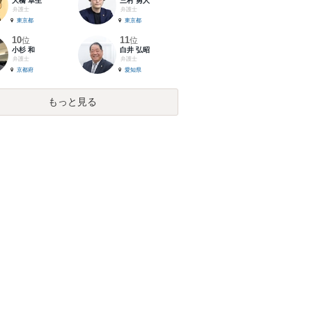
大橋 卓生
三村 勇人
弁護士
弁護士
東京都
東京都
10
11
位
位
小杉 和
白井 弘昭
弁護士
弁護士
京都府
愛知県
もっと見る