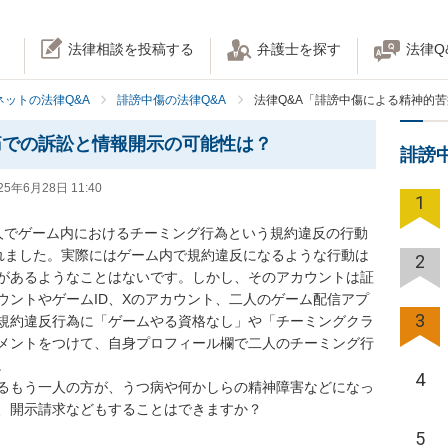
法律相談を投稿する
弁護士を探す
法律Q
ネットの法律Q&A
誹謗中傷の法律Q&A
法律Q&A「誹謗中傷による精神的
痛での訴訟と情報開示の可能性は？
誹謗
25年6月28日 11:40
1
人でゲーム内におけるチーミング行為という規約違反の行動
れました。実際にはゲーム内で規約違反になるような行動は
2
があるようなことはないです。しかし、そのアカウントは証
ウントやゲームID、Xのアカウント、二人のゲーム配信アプ
3
規約違反行為に「ゲームやる資格なし」や「チーミングクラ
メントをつけて、自身プロフィール欄で二人のチーミング行


4
るもう一人の方が、うつ病や何かしらの精神障害などになっ
、開示請求などもすることはできますか？
5