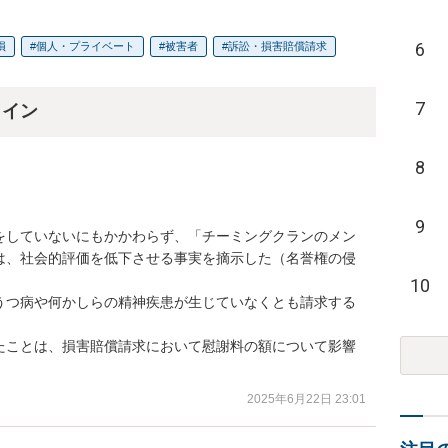
6
損
個人・プライベート
被害者
訴訟・損害賠償請求
7
ライン
8
9
をしていないにもかかわらず、「チーミングクランのメン
は、社会的評価を低下させる事実を摘示した（名誉権の侵
10
うつ病や何かしらの精神疾患が生じていなくとも請求する
たことは、損害賠償請求において慰謝料の額について影響
2025年6月22日 23:01