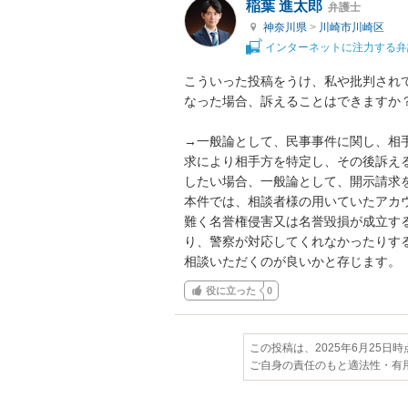
稲葉 進太郎
弁護士
神奈川県
>
川崎市川崎区
インターネットに注力する弁
こういった投稿をうけ、私や批判され
なった場合、訴えることはできますか？
→一般論として、民事事件に関し、相
求により相手方を特定し、その後訴え
したい場合、一般論として、開示請求
本件では、相談者様の用いていたアカ
難く名誉権侵害又は名誉毀損が成立す
り、警察が対応してくれなかったりす
相談いただくのが良いかと存じます。
役に立った
0
この投稿は、2025年6月25日
ご自身の責任のもと適法性・有