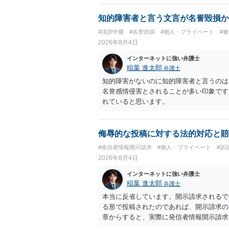
知的障害者と言う文言が名誉毀損か
#誹謗中傷
#名誉毀損
#個人・プライベート
#
2026年8月4日
インターネットに強い弁護士
稲葉 進太郎
弁護士
知的障害がないのに知的障害者と言うのは
名誉感情侵害とされることが多い印象です
れていると思います。
侮辱的な投稿に対する法的対応と賠
#発信者情報開示請求
#個人・プライベート
#訴
2026年8月4日
インターネットに強い弁護士
稲葉 進太郎
弁護士
本当に反省しています。開示請求されるで
る形で投稿されたのであれば、開示請求の
章からすると、実際に発信者情報開示請求
むと、投稿に使った回線の契約者のところ