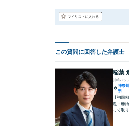
マイリストに入れる
この質問に回答した弁護士
稲葉 
川崎パシ
神奈
県
【初回相
題・離婚
って取り
問い合わ