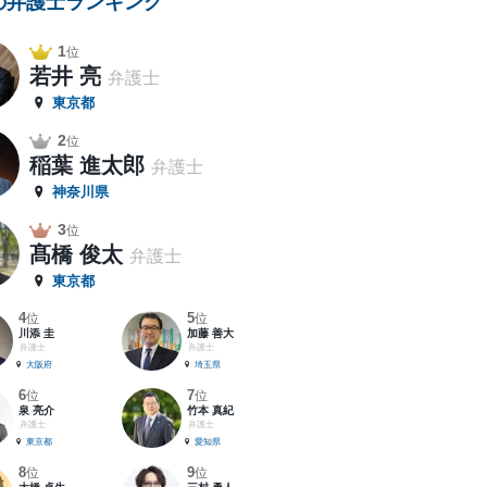
の弁護士ランキング
1
位
若井 亮
弁護士
東京都
2
位
稲葉 進太郎
弁護士
神奈川県
3
位
髙橋 俊太
弁護士
東京都
4
5
位
位
川添 圭
加藤 善大
弁護士
弁護士
大阪府
埼玉県
6
7
位
位
泉 亮介
竹本 真紀
弁護士
弁護士
東京都
愛知県
8
9
位
位