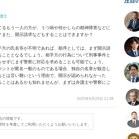
注目
護士
てるもう一人の方が、うつ病や何かしらの精神障害などに
また、開示請求などもすることはできますか？

手方の氏名等が不明であれば、順序としては、まず開示請
ることとなるでしょう。相手方の行為について刑事事件と
をせずにまず警察に対応を求めることも可能でしょう。

ウントが匿名一般のものである場合、独自の名誉が観念し
るとは言い難いという理由で、開示が認められなかった
ることはあるかも知れませんが、まずは弁護士や警察にご
2025年6月25日 11:38
時点の情報です。
用性を考慮してご利用いただくようお願いいたします。