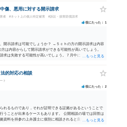
中傷、悪用に対する開示請求
被害者
#ネット上の個人特定被害
#訴訟・損害賠償請求
役にたった
1
、開示請求は可能でしょうか？ →５ｃｈの方の開示請求は内容
ramの方は内容からして開示請求ができる可能性が高いでしょう。
請求は失敗する可能性が高いでしょう。７月中にアカウントが
する可能性が高いように思われます。 相手を特定できた場合、
は可能でしょうか？ →訴訟外の交渉で相手方が認めれば負担さ
なった場合は、実際の弁護士費用が認められる場合と認められ
、法的対応の相談
ょう。
ート
役にたった
2
られるものであり，それが証明できる証拠があるということで
行うことが出来るケースもあります。 公開相談の場では回答は
拠資料を持参の上弁護士に個別に相談されると良いでしょう。