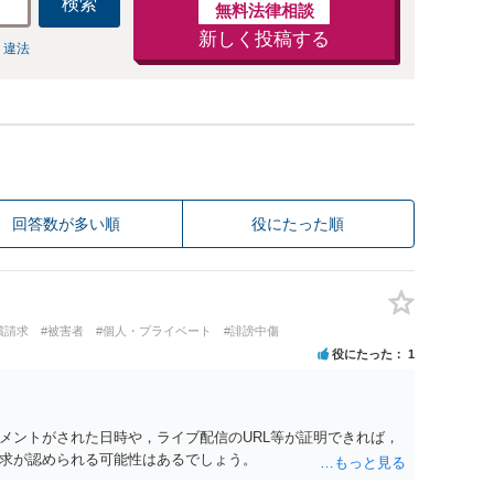
検索
無料法律相談
新しく投稿する
 違法
回答数が多い順
役にたった順
償請求
#被害者
#個人・プライベート
#誹謗中傷
役にたった
1
メントがされた日時や，ライブ配信のURL等が証明できれば，
求が認められる可能性はあるでしょう。