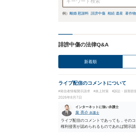
例）
離婚 慰謝料
誹謗中傷
相続 遺産
著作物
誹謗中傷の法律Q&A
新着順
ライブ配信のコメントについて
#発信者情報開示請求
#炎上対策
#訴訟・損害賠
2026年8月7日
インターネットに強い弁護士
泉 亮介
弁護士
ライブ配信のコメントであっても，そのコ
権利侵害が認められるものであれば開示請