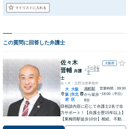
マイリストに入れる
この質問に回答した弁護士
佐々木
大阪府
インタビ
晋輔
ューを見
弁護
る
士
佐々木・北野法律事務所
扇町駅
営業時間：09:00
大
大阪
~18:00（平日）
阪
市北
から徒歩
|
府
区
8分
🟨相談内容に応じて弁護士2名で全
力サポート！【弁護士歴15年以上】
【東梅田駅徒歩10分】相続、不動
産、売掛金の回収など多数の実績あ