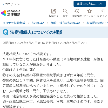
弁護士の方はこちら
ココナラへ
投稿する
探す
閲覧履歴
マイリスト
ログイン
ココナラ法律相談
法律Q&A
相続・遺言の法律Q&A
家族間の相続ト
法定相続人についての相談
公開日時：
2025年6月23日 08:57
更新日時：
2025年6月28日 20:11
法定相続人についての相談です。

２１年前に亡くなった姉名義の不動産（※借地権付き建物）が誰も
相続していなことが最近分かりました。

①姉は２１年前に死亡

②その夫も姉名義の不動産の相続手続きせずに４年前に死亡。

③姉の夫は１７年間、家賃収入を受取り、土地代金等を地主に、固
定資産は税務署に払っていました。（相続していたのと同じ）　な
お二人の両親は既に死亡、子供もいません。

今回、法定相続人を決め相続協議をしたと思って相談しました。

姉＝両親は既に死亡、兄弟は長男、次男、三男の３名です。※次男
が相談者です。
