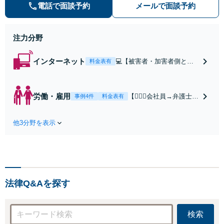
り◎誠実＆丁寧なサポートを心がけ
電話で面談予約
メールで面談予約
ます。個人、法人問わずお気軽にご
相談ください【初回相談30分無料】
注力分野
インターネット
💻【被害者・加害者側とも
料金表有
に対応】【WEB面談可】◎
スピード対応◎誹謗中傷・
名誉毀損・発信者情報開示
労働・雇用
【👷🏻‍♂️会社員→弁護士
事例4件
料金表有
などネットトラブル対応し
へ】【労働者側・会社
ます。親身にお話を伺いま
側どちらも対応可能】
す。【初回相談30分無料】
他3分野を表示
【弁護士歴15年以上】
【東梅田駅徒歩10分】【弁
会社員として肉体・精
護士歴15年以上】
神的に大変な思いをし
た経験があります。未
払い賃金、解雇、労働
条件など解決多数あり
法律Q&Aを探す
【初回相談30分無料】
【東梅田駅徒歩10分】
検索