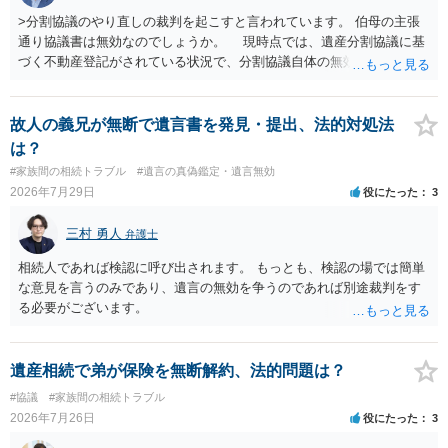
>分割協議のやり直しの裁判を起こすと言われています。 伯母の主張
通り協議書は無効なのでしょうか。 現時点では、遺産分割協議に基
づく不動産登記がされている状況で、分割協議自体の無効を裁判所が
認めたわけではないので、分割協議の効力に影響はありません。 先
方の訴訟の主張及び立証次第ですが、 ・御祖母様の認知能力に関する
医師の意見書、筆跡鑑定 が提出されればその効力が否定される可能性
故人の義兄が無断で遺言書を発見・提出、法的対処法
はありますが、 ・伯母様自身が分割協議に加わっていること ・御祖母
は？
様の意に反する遺産分割協議を行う実益が誰にあったかの立証が困難
#家族間の相続トラブル
#遺言の真偽鑑定・遺言無効
であること からすると、実際に遺産分割協議の効力が否定される可能
2026年7月29日
役にたった
3
性はそれほど高くない（立証のハードルは非常に高い）ということが
言えると思います。
三村 勇人
弁護士
相続人であれば検認に呼び出されます。 もっとも、検認の場では簡単
な意見を言うのみであり、遺言の無効を争うのであれば別途裁判をす
る必要がございます。
遺産相続で弟が保険を無断解約、法的問題は？
#協議
#家族間の相続トラブル
2026年7月26日
役にたった
3