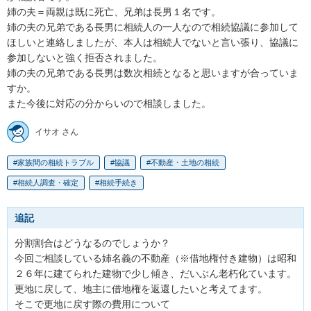
姉の夫＝両親は既に死亡、兄弟は長男１名です。

姉の夫の兄弟である長男に相続人の一人なので相続協議に参加して
ほしいと連絡しましたが、本人は相続人でないと言い張り、協議に
参加しないと強く拒否されました。

姉の夫の兄弟である長男は数次相続となると思いますが合っていま
すか。

また今後に対応の分からいので相談しました。
イサオ さん
家族間の相続トラブル
協議
不動産・土地の相続
相続人調査・確定
相続手続き
追記
分割割合はどうなるのでしょうか？

今回ご相談している姉名義の不動産（※借地権付き建物）は昭和
２６年に建てられた建物で少し傾き、だいぶん老朽化ています。

更地に戻して、地主に借地権を返還したいと考えてます。

そこで更地に戻す際の費用について
