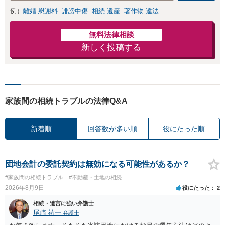
例）
離婚 慰謝料
誹謗中傷
相続 遺産
著作物 違法
無料法律相談
新しく投稿する
家族間の相続トラブルの法律Q&A
新着順
回答数が多い順
役にたった順
団地会計の委託契約は無効になる可能性があるか？
#家族間の相続トラブル
#不動産・土地の相続
2026年8月9日
役にたった
2
相続・遺言に強い弁護士
尾崎 祐一
弁護士