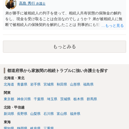
高島 秀行
弁護士
弟が勝手に被相続人の判子を使って、相続人共有状態の保険金の解約
をし、現金を受け取ることは合法なのでしょうか？ 弟が被相続人に無
断で被相続人の保険契約を解約したことは 刑事的にも犯罪となる可能
性があり、民事的には無効だと思います。 保険会社で解約の際に提出
された書類のコピーを取得して、弁護士に面談で詳しい事情を話して
相談 されたら良いと思います。
もっとみる
都道府県から家族間の相続トラブルに強い弁護士を探す
北海道・東北
北海道
青森県
岩手県
宮城県
秋田県
山形県
福島県
関東
東京都
神奈川県
千葉県
埼玉県
茨城県
栃木県
群馬県
北陸・甲信越
新潟県
長野県
山梨県
石川県
富山県
福井県
東海
愛知県
静岡県
岐阜県
三重県