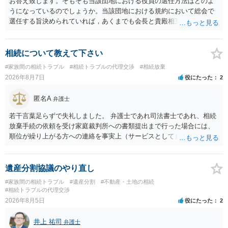
お答え致します。そもそも当該団地における役員の選任方法はどのよ
うになっているのでしょうか。当該団地における規約において総会で
選任する旨決められていれば，あくまでも会長と貴殿相互間における
団地会計の委託契約であって貴殿が役員になることはありません。但
し，団地と貴殿との委託契約は有効に成立しています。当該団地にお
ける役員の選任が会長の専権でできるのであれば，貴殿と会長との合
相続について教えて下さい
意により委託契約は有効に成立しています。
#家族間の相続トラブル
#相続トラブルの代理交渉
#相続放棄
2026年8月7日
役にたった
2
匿名A
弁護士
若干言葉足らずで失礼しました。 弁護士であれ司法書士であれ、相続
放棄手続の依頼を受け家庭裁判所への書類提出まで行った場合には、
順位が繰り上がる方への連絡を事実上（サービスとして）行うことは
あります。その「連絡」だけを弁護士が業務としてお受けすることは
できない、という意味でした。
遺産分割協議のやり直し
#家族間の相続トラブル
#遺産分割
#不動産・土地の相続
#相続トラブルの代理交渉
2026年8月5日
役にたった
2
井上 祐司
弁護士