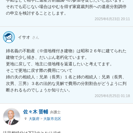
それでも応じない場合はやむを得ず家庭裁判所への遺産分割調停
の申立を検討することとします。
2025年6月23日 20:11
イサオ
さん
姉名義の不動産（※借地権付き建物）は昭和２６年に建てられた
建物で少し傾き、だいぶん老朽化ています。

更地に戻して、地主に借地権を返還したいと考えてます。

そこで更地に戻す際の費用について

姉の夫の相続人：兄弟（長男）１名と姉の相続人：兄弟（長男、
次男、三男）３名の法的な見解で費用の分割割合がどうように判
断されるものでしょうか知りたい。
2025年6月25日 01:18
佐々木 晋輔
弁護士
大阪府
>
大阪市北区
法定相続分は下記のとおりです。
