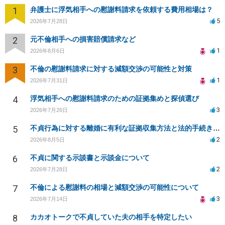
1
弁護士に浮気相手への慰謝料請求を依頼する費用相場は？
5
2026年7月28日
2
元不倫相手への損害賠償請求など
1
2026年8月6日
3
不倫の慰謝料請求に対する減額交渉の可能性と対策
1
2026年7月31日
4
浮気相手への慰謝料請求のための証拠集めと探偵選び
3
2026年7月26日
5
不貞行為に対する離婚に有利な証拠収集方法と法的手続きについて
2
2026年8月5日
6
不貞に関する示談書と示談金について
2
2026年7月28日
7
不倫による慰謝料の相場と減額交渉の可能性について
3
2026年7月14日
8
カカオトークで不貞していた夫の相手を特定したい