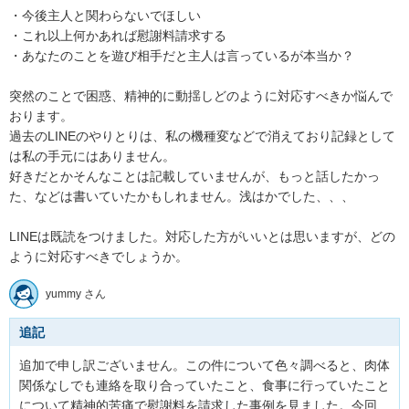
・今後主人と関わらないでほしい

・これ以上何かあれば慰謝料請求する

・あなたのことを遊び相手だと主人は言っているが本当か？

突然のことで困惑、精神的に動揺しどのように対応すべきか悩んで
おります。

過去のLINEのやりとりは、私の機種変などで消えており記録として
は私の手元にはありません。

好きだとかそんなことは記載していませんが、もっと話したかっ
た、などは書いていたかもしれません。浅はかでした、、、

LINEは既読をつけました。対応した方がいいとは思いますが、どの
ように対応すべきでしょうか。
yummy さん
追記
追加で申し訳ございません。この件について色々調べると、肉体
関係なしでも連絡を取り合っていたこと、食事に行っていたこと
について精神的苦痛で慰謝料を請求した事例を見ました。今回、