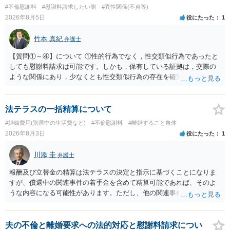
#不倫慰謝料
#慰謝料請求したい側
#異性関係(不貞等)
2026年8月5日
役にたった
1
竹本 真紀
弁護士
【質問①～④】について ①性的行為でなく，性交類似行為であったと
しても慰謝料請求は可能です。しかも，保有している証拠は，交際の
ような関係にあり，少なくとも性交類似行為の存在を確実に証明でき
るものです（裏を返せば，証拠で認められる範囲でしか認めていない
ことを窺わせるものです。）。ですから，慰謝料請求を進めることで
よいと思います。 ただ．慰謝料額については，婚姻破綻に至っていな
法テラスの一括精算について
いとして，この点を考慮されることになるかもしれません。 ②夫との
#婚姻費用(別居中の生活費など)
#不倫慰謝料
#離婚すること自体
今後のことを考えて書いてもらうか否かを検討するのがよいと思いま
2026年8月3日
役にたった
1
す。今ある証拠以上のことを証明（証明力を強めることも含む）でき
るのであれば，前向きに検討を進めるという考え方でもよいでしょ
川添 圭
弁護士
う。慰謝料請求としては証拠として使えることが前提であり，その価
値と夫との関係との均衡のように思います。 ③行政書士に委任をして
報酬及び立替金の精算は法テラスの決定と指示に基づくことになりま
いるのであれば，どのような内容の委任なのか不明ですが，その行政
すが、償還中の関連事件の着手金を含めて精算可能であれば、そのよ
書士との協議になると思います。請求するか，訴訟にするか，その点
うな内容になる可能性があります。ただし、他の関連事件でも相手方
の見極めや，相手方は性交類似行為は認めているのか，それさえも否
から金銭を取得できる場合には個別に考える場合もあります。個別事
定しているのかによって，考え方・進め方は変わってくると思いま
情によって対応が違いますので、法テラスへお尋ねいただいた方が確
す。 ④性交類似行為を認めているにもかかわらず支払を拒否するので
実です。
夫の不倫と離婚要求への法的対応と慰謝料請求につい