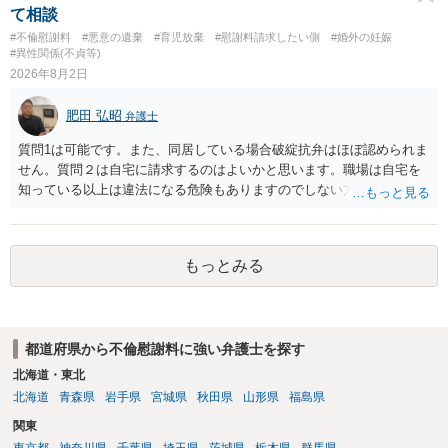
あれば，本人（行政書士でも同じだと思います。）への対応ではあま
て相談
り変わらないように思います。減額で折り合えるなら本人様の交渉で
#不倫慰謝料
#悪意の遺棄
#育児放棄
#慰謝料請求したい側
#婚外の妊娠
もよいように思いますが，ゼロかどうかの観点であれば，訴訟に進む
#異性関係(不貞等)
しかなくなるようにも思います。そうしますと，お近くの弁護士に相
2026年8月2日
談して進めることを検討した方がよいようにも思います。
肥田 弘昭
弁護士
質問1は可能です。また、同居している場合破綻抗弁はほぼ認められま
せん。質問２は自宅に請求するのはよいかと思います。職場は自宅を
知っている以上は違法になる危険もありますのでしない方が良いで
す。質問３は可能かと思います。質問４は悪意の遺棄などに該当する
かと思います。有責配偶者ですので相手方からの離婚は拒否しても仮
に訴訟されても法的に成立しません。質問５は認知すると養育費支払
もっとみる
い、相続権が発生します。合意があれば法的に可能ですが法律で強制
することはできません。質問６は可能です。質問７は不貞行為の写真
データ（ハメ撮り）、第三者撮影の腕組み写真、夫の自白録音まであ
るのであれば十分かと思います。ご参考にしてください。
都道府県から不倫慰謝料に強い弁護士を探す
北海道・東北
北海道
青森県
岩手県
宮城県
秋田県
山形県
福島県
関東