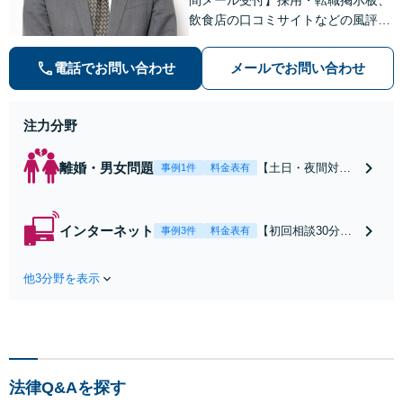
飲食店の口コミサイトなどの風評被
害対策など実績あり！【刑事】犯罪
の種類を問わず相談可。可能な限り
電話でお問い合わせ
メールでお問い合わせ
早期対応で駆けつけサポート【労
働】不当解雇・残業代請求はおまか
せください
注力分野
離婚・男女問題
【土日・夜間対応
事例1件
料金表有
可】【初回相談30
分無料】「相手方
から書面を提示さ
インターネット
【初回相談30分無
事例3件
料金表有
れたら、サインす
料】状況に応じて
る前にご相談を」
手段を使い分け、
経験豊富な弁護士
他3分野を表示
適切な方法で投稿
が全力で交渉にあ
の削除・発信者情
たります！相手方
報開示請求をおこ
と直接話す精神的
ないます「企業や
負担を軽減「弁護
お店の風評被害対
士の交渉で慰謝料
策／売り上げ低下
金額アップ／減額
法律Q&Aを探す
防止のために尽
交渉も対応可」