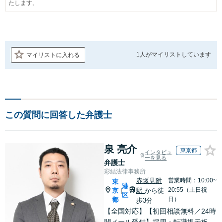
たします。
1人が
マイリストしています
マイリストに入れる
この質問に回答した弁護士
泉 亮介
東京都
インタビュ
ーを見る
弁護士
彩結法律事務所
赤坂見附
営業時間：10:00~
東
港
20:55（土日祝
京
駅
から徒
|
区
都
日）
歩3分
【全国対応】【初回相談無料／24時
間メール受付】採用・転職掲示板、