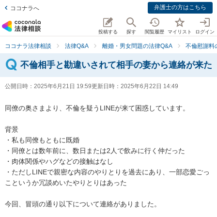
弁護士の方はこちら
ココナラへ
投稿する
探す
閲覧履歴
マイリスト
ログイン
ココナラ法律相談
法律Q&A
離婚・男女問題の法律Q&A
不倫慰謝料
不倫相手と勘違いされて相手の妻から連絡が来た
公開日時：
2025年6月21日 19:59
更新日時：
2025年6月22日 14:49
同僚の奥さまより、不倫を疑うLINEが来て困惑しています。

背景

・私も同僚もともに既婚

・同僚とは数年前に、数日または2人で飲みに行く仲だった

・肉体関係やハグなどの接触はなし

・ただしLINEで親密な内容のやりとりを過去にあり、一部恋愛ごっ
こというか冗談めいたやりとりはあった

今回、冒頭の通り以下について連絡がありました。
