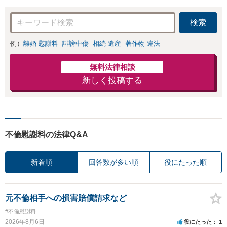
力」加害者側の対
【完全個室対応】
応可：開示請求の
検索
意見照会が来たと
きの対処法、被害
例）
離婚 慰謝料
誹謗中傷
相続 遺産
著作物 違法
者との示談交渉
無料法律相談
新しく投稿する
不倫慰謝料の法律Q&A
新着順
回答数が多い順
役にたった順
元不倫相手への損害賠償請求など
#不倫慰謝料
2026年8月6日
役にたった
1