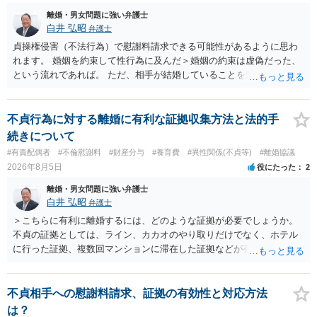
離婚・男女問題に強い弁護士
白井 弘昭
弁護士
貞操権侵害（不法行為）で慰謝料請求できる可能性があるように思わ
れます。 婚姻を約束して性行為に及んだ＞婚姻の約束は虚偽だった、
という流れであれば。 ただ、相手が結婚していることを知って行為に
及んでいるのであれば、婚姻できないことについて相談者さんの帰責
性も認められそうですので、あまり慰謝料は高額にならないように思
われます。 一度、最寄りの弁護士に相談してみてください。
不貞行為に対する離婚に有利な証拠収集方法と法的手
続きについて
#有責配偶者
#不倫慰謝料
#財産分与
#養育費
#異性関係(不貞等)
#離婚協議
2026年8月5日
役にたった
2
離婚・男女問題に強い弁護士
白井 弘昭
弁護士
＞こちらに有利に離婚するには、どのような証拠が必要でしょうか。
不貞の証拠としては、ライン、カカオのやり取りだけでなく、ホテル
に行った証拠、複数回マンションに滞在した証拠などが有効です。 不
貞の証拠があれば、離婚をさらに有利に進める（離婚したい時期に離
婚する、慰謝料をとるなど）ことができると思われます。 ただし、不
貞発覚後、長期間同居を続けると、不貞を許したとの評価につながる
不貞相手への慰謝料請求、証拠の有効性と対応方法
場合がありますので、ご注意ください。 以上、ご参考まで。
は？