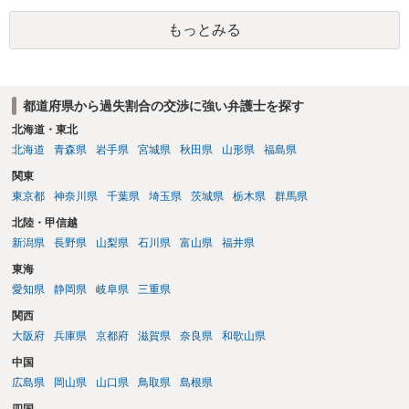
談ください。 任意保険復活できないとなったらとてもじゃないです
もっとみる
が、払えない金額になりそうでこの先人生終わるんじゃないかと思っ
ています。 →支払いが困難な場合、破産含めた債務整理の方法もあり
ますので、その場合はお近くの法律事務所でご相談ください。
都道府県から過失割合の交渉に強い弁護士を探す
北海道・東北
北海道
青森県
岩手県
宮城県
秋田県
山形県
福島県
関東
東京都
神奈川県
千葉県
埼玉県
茨城県
栃木県
群馬県
北陸・甲信越
新潟県
長野県
山梨県
石川県
富山県
福井県
東海
愛知県
静岡県
岐阜県
三重県
関西
大阪府
兵庫県
京都府
滋賀県
奈良県
和歌山県
中国
広島県
岡山県
山口県
鳥取県
島根県