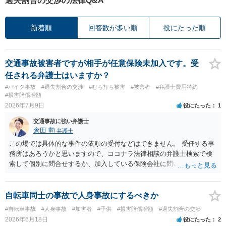
過失割合の交渉の法律Q&A
新着順
回答数が多い順
役にたった順
交通事故被害者ですが相手が任意保険未加入です。受
任される弁護士はいますか？
#バイク事故
#過失割合の交渉
#むち打ち被害
#被害者
#弁護士費用特約
#損害賠償増額
2026年7月9日
役にたった
1
交通事故に強い弁護士
倉田 勲
弁護士
この場では具体的な事件の依頼の受付などはできません。 受任する事
務所はあろうかと思いますので、ココナラ法律相談の弁護士検索で検
索して個別に問合せするか、加入している保険会社に問い合わせをし
て弁護士を紹介してもらってください。
自転車同士の事故で人身事故にするべきか
#自転車事故
#人身事故
#加害者
#子供
#損害賠償増額
#過失割合の交渉
2026年6月18日
役にたった
2