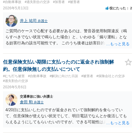
#自動車事故
#過失割合の交渉
#加害者
#被害者
るに、相手の自転車の時価が５万円で、修理費用が１０万円、当方の
2026年5月13日
役にたった
2
過失割合が５割（つまり相手方の過失割合が５割）の場合、 物損とし
ては２万５０００円の支払義務があることになります。 時価は、同種
井上 祐司
弁護士
同等の中古品が市場でいくらで取引をされているかを、インターネッ
ト等で調べるしかありません。 当方にも物損が生じており、かつ当方
ご質問のケースで心配する必要があるのは、警音器使用制限違反（鳴
の過失割合が１０割でない限りは、修理費用を請求することが可能で
らすべきでない状況で鳴らした場合）と、いわゆる「煽り運転」とな
す。 例えば、原付の時価が２０万円で、修理費用が１０万円、当方の
る妨害行為の該当可能性です。 このうち後者は妨害目的が必要となる
過失割合が５割の場合、当方は、物損として５万円を請求できること
ため、1回の警笛で問題となることは通常ありません。 前者について
になります。 実際には、相手方の請求権と相殺処理をした上、２万５
は、今回の行為は自車に接近した危険に気づき相手に警告するための
０００円を請求していくことになるでしょう。
警笛ですので、本件で問題となるとは思えません。 通報されても問題
任意保険支払い期限に支払ったのに返金され強制解
になることはないと考えます。
約。任意保険無しの支払いについて
#むち打ち被害
#自動車事故
#解決に向けた示談
#被害者
#保険会社との交渉
#過失割合の交渉
2026年5月6日
交通事故に強い弁護士
倉田 勲
弁護士
4/20日に支払いしたのですが返金されていて強制解約を食らってい
て、任意保険が使えない状況でして、明日電話でなんとか復活しても
らえるようにしてもらいたいのですが、できる可能性はありますでし
ょうか？ →申し訳ありませんが強制解約となった理由がよくわかりま
せんので回答の使用がありません。 まず保険会社の担当者とよくご相