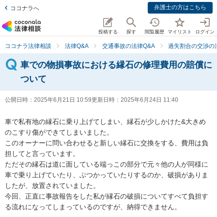
弁護士の方はこちら
ココナラへ
投稿する
探す
閲覧履歴
マイリスト
ログイン
ココナラ法律相談
法律Q&A
交通事故の法律Q&A
過失割合の交渉の法
車での物損事故における縁石の修理費用の賠償に
ついて
公開日時：
2025年6月21日 10:59
更新日時：
2025年6月24日 11:40
車で私有地の縁石に乗り上げてしまい、縁石が少しかけた&大きめ
のこすり傷ができてしまいました。

このオーナーに問い合わせると新しい縁石に交換をする、費用は負
担してと言っています。

ただその縁石は道に面している端っこの部分で元々他の人が同様に
車で乗り上げていたり、ぶつかっていたりするのか、破損がありま
したが、放置されていました。

今回、正直に事故報告をした私が縁石の破損についてすべて負担す
る流れになってしまっているのですが、納得できません。
