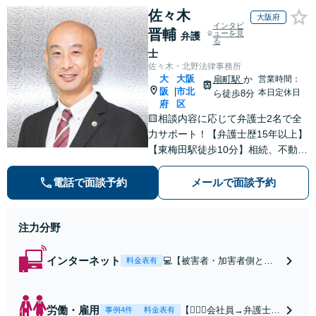
佐々木
大阪府
インタビ
晋輔
ューを見
弁護
る
士
佐々木・北野法律事務所
大
大阪
扇町駅
か
営業時間：
阪
市北
|
本日定休日
ら徒歩8分
府
区
🟨相談内容に応じて弁護士2名で全
力サポート！【弁護士歴15年以上】
【東梅田駅徒歩10分】相続、不動
産、売掛金の回収など多数の実績あ
り◎誠実＆丁寧なサポートを心がけ
電話で面談予約
メールで面談予約
ます。個人、法人問わずお気軽にご
相談ください【初回相談30分無料】
注力分野
インターネット
💻【被害者・加害者側とも
料金表有
に対応】【WEB面談可】◎
スピード対応◎誹謗中傷・
名誉毀損・発信者情報開示
労働・雇用
【👷🏻‍♂️会社員→弁護士
事例4件
料金表有