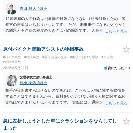
吉田 雄大
弁護士
14歳未満の人の行為は刑事罰の対象にならない（刑法41条）ため、警
察官の言葉はいちおう正しいです。 ただ、刑事事件になるかどうかと
の問題と不注意の程度の大きさは別の問題です。 人身事故の届出を行
い、また、交通事故証明を取っておくこと自体はマイナスになること
はありません。
原付バイクと電動アシストの物損事故
#バイク事故
#物損事故
#過失割合の交渉
#解決に向けた示談
#加害者
#自転車事故
2026年5月22日
役にたった
3
交通事故に強い弁護士
髙橋 友佑
弁護士
相手が診断書すら出さないのであれば、こちらは人損に関する賠償を
することはできませんから、資料をいただけない限り人損に関するお
支払はできませんと伝えるまでです。 実際には、通院をしていないか
ら資料を出せないのではないでしょうか。 相手方自転車の修理費用
も、まずは相手方に修理の見積書を出していただくことになります。
その上で、自転車の時価より、修理費用の方が高額であれば、経済的
急に左折しようとした車にクラクションをならしてし
全損として、自転車の時価を限度としたお支払しかする必要はありま
まった
せん。しかも、そこに当方の過失割合をかけることになります。 要す