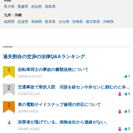
四国
香川県
愛媛県
高知県
徳島県
九州・沖縄
福岡県
佐賀県
長崎県
熊本県
大分県
宮崎県
鹿児島県
沖縄県
過失割合の交渉の法律Q&Aランキング
1
自転車同士の事故の書類送検について
7
2025年11月13日
2
交通事故で骨折入院 示談を紛センや弁センに頼むのと弁護士に頼むのはどちらがいいのか
5
2024年5月12日
3
車の電動サイドステップ修理の対応について
5
2024年3月6日
4
加害者が逃げている。保険会社から連絡がない。
5
2024年1月29日