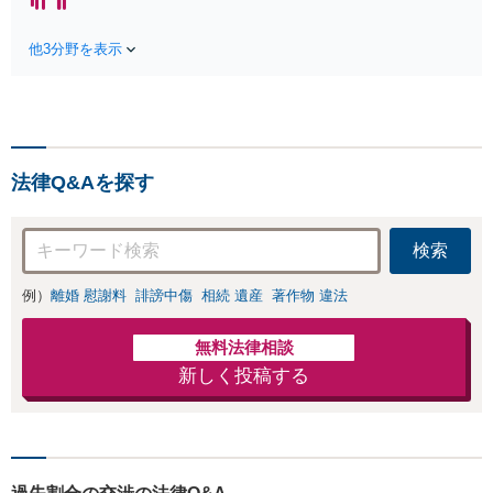
などネットトラブル対応し
へ】【労働者側・会社
ます。親身にお話を伺いま
側どちらも対応可能】
す。【初回相談30分無料】
他3分野を表示
【弁護士歴15年以上】
【東梅田駅徒歩10分】【弁
会社員として肉体・精
護士歴15年以上】
神的に大変な思いをし
た経験があります。未
払い賃金、解雇、労働
条件など解決多数あり
法律Q&Aを探す
【初回相談30分無料】
【東梅田駅徒歩10分】
検索
例）
離婚 慰謝料
誹謗中傷
相続 遺産
著作物 違法
無料法律相談
新しく投稿する