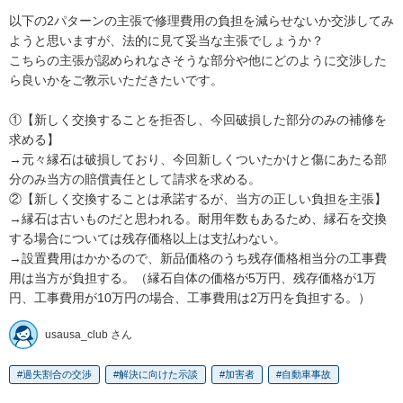
以下の2パターンの主張で修理費用の負担を減らせないか交渉してみ
ようと思いますが、法的に見て妥当な主張でしょうか？

こちらの主張が認められなさそうな部分や他にどのように交渉した
ら良いかをご教示いただきたいです。

①【新しく交換することを拒否し、今回破損した部分のみの補修を
求める】

→元々縁石は破損しており、今回新しくついたかけと傷にあたる部
分のみ当方の賠償責任として請求を求める。

②【新しく交換することは承諾するが、当方の正しい負担を主張】

→縁石は古いものだと思われる。耐用年数もあるため、縁石を交換
する場合については残存価格以上は支払わない。

→設置費用はかかるので、新品価格のうち残存価格相当分の工事費
用は当方が負担する。（縁石自体の価格が5万円、残存価格が1万
円、工事費用が10万円の場合、工事費用は2万円を負担する。）
usausa_club さん
過失割合の交渉
解決に向けた示談
加害者
自動車事故