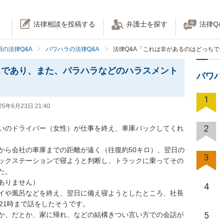
法律相談を投稿する
弁護士を探す
法律Q
の法律Q&A
パワハラの法律Q&A
法律Q&A「これは非があるのはどっち
ちであり、また、パラハラなどのハラスメント
パワ
1
25年6月23日 21:40
2
いのドライバー（女性）が仕事を終え、車庫バックしてくれ
から会社の車庫までの距離が遠く（往復約50キロ）、翌日の
3
ックステーションで寝ようと判断し、トラックに乗ってその
。

りません）

4
イや風呂などを終え、翌日に備え寝ようとしたところ、社長
21時まで話をしたそうです。

5
か、だとか、家に帰れ、などの結構きつい言い方での会話が