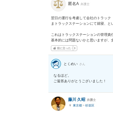
匿名A
弁護士
翌日の運行を考慮して会社のトラック
まトラックステーションにて就寝、とい
これはトラックステーションの管理責任
基本的には問題ないかと思いますが、
役に立った
0
とくめい
さん
なるほど。

藤川 久昭
弁護士
東京都
>
杉並区