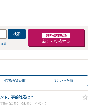
検索
無料法律相談
新しく投稿する
 違法
回答数が多い順
役にたった順
ント、事前対応は？
退職理由(自己都合・会社都合)
#パワハラ