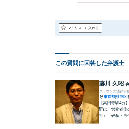
マイリストに入れる
この質問に回答した弁護士
藤川 久昭
クラウンズ法律事
東京都
杉並区
|
【高円寺駅4分
野は、労働者側
社）、破産・再
件、交渉案件を
って、最大限の