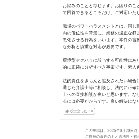
お悩みのことと存じます。お困りのこ
て回答できるところだけ、ご対応いたし
職場のパワーハラスメントとは、同じ
内の優位性を背景に、業務の適正な範
悪化させる行為をいいます。本件の言
な分析と慎重な対応が必要です。

環境型セクハラに該当する可能性はあ
的に正確に分析すべき事案です。素人判
法的責任をきちんと追及されたい場合
通じた弁護士等に相談し、法的に正確
士への直接相談が良いと思います。な
るには必要だからです。良い解決にな
役に立った
0
この投稿は、2025年6月20日
ご自身の責任のもと適法性・有