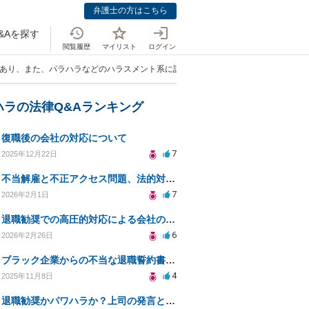
弁護士の方はこちら
&Aを探す
閲覧履歴
マイリスト
ログイン
であり、また、パラハラなどのハラスメント系に該当するのか？」
ハラの法律Q&Aランキング
復職後の会社の対応について
7
2025年12月22日
不当解雇と不正アクセス問題、法的対応策は？
7
2026年2月1日
退職勧奨での高圧的対応による会社の責任はあるか？
6
2026年2月26日
ブラック企業からの不当な退職誓約書への対処法は？サインを断る方法は？
4
2025年11月8日
退職勧奨かパワハラか？上司の発言と法的対応策