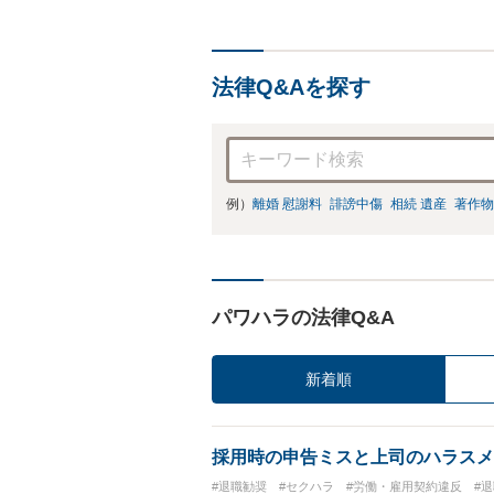
法律Q&Aを探す
例）
離婚 慰謝料
誹謗中傷
相続 遺産
著作物
パワハラの法律Q&A
新着順
採用時の申告ミスと上司のハラスメ
#退職勧奨
#セクハラ
#労働・雇用契約違反
#