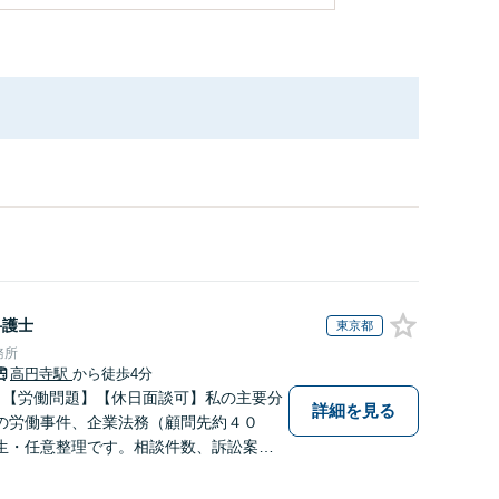
弁護士
東京都
務所
高円寺駅
から徒歩4分
】【労働問題】【休日面談可】私の主要分
詳細を見る
の労働事件、企業法務（顧問先約４０
生・任意整理です。相談件数、訴訟案
数多く担当しています。依頼人さまにと
効用を得られるように頑張っています。