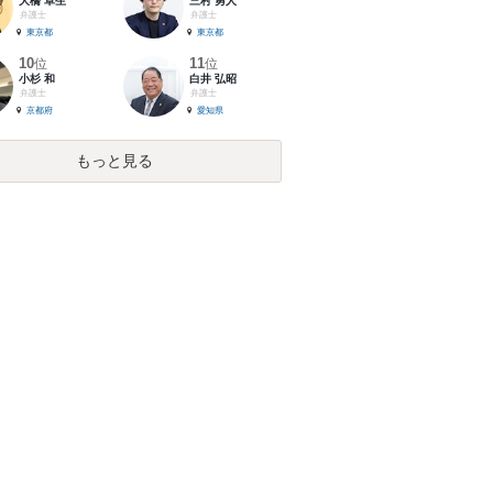
大橋 卓生
三村 勇人
弁護士
弁護士
東京都
東京都
10
11
位
位
小杉 和
白井 弘昭
弁護士
弁護士
京都府
愛知県
もっと見る