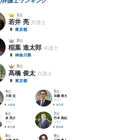
の弁護士ランキング
1
位
若井 亮
弁護士
東京都
2
位
稲葉 進太郎
弁護士
神奈川県
3
位
髙橋 俊太
弁護士
東京都
4
5
位
位
川添 圭
加藤 善大
弁護士
弁護士
大阪府
埼玉県
6
7
位
位
泉 亮介
竹本 真紀
弁護士
弁護士
東京都
愛知県
8
9
位
位