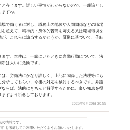
とと存じます。詳しい事情がわからないので、一般論とし
ますね。

職場で働く者に対し、職務上の地位や人間関係などの職場
囲を超えて、精神的・身体的苦痛を与える又は職場環境を
動が、これらに該当するかどうか、証拠に基づいて、子細
ります。本件は、一緒にいたときに言動行動について、法
断は大いに危険です。

には、労働法にかなり詳しく、上記に関係した法理等にも
に分析してもらい、今後の対応を検討するべきです。弁護
ぜならば、法的にきちんと解明するために、良い知恵を得
りますよう祈念しております。
2025年6月20日 20:55
時点の情報です。
用性を考慮してご利用いただくようお願いいたします。