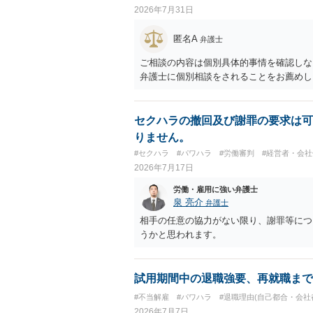
2026年7月31日
匿名A
弁護士
ご相談の内容は個別具体的事情を確認しな
弁護士に個別相談をされることをお薦めし
セクハラの撤回及び謝罪の要求は可
りません。
#セクハラ
#パワハラ
#労働審判
#経営者・会社
2026年7月17日
労働・雇用に強い弁護士
泉 亮介
弁護士
相手の任意の協力がない限り、謝罪等につ
うかと思われます。
試用期間中の退職強要、再就職まで
#不当解雇
#パワハラ
#退職理由(自己都合・会社
2026年7月7日