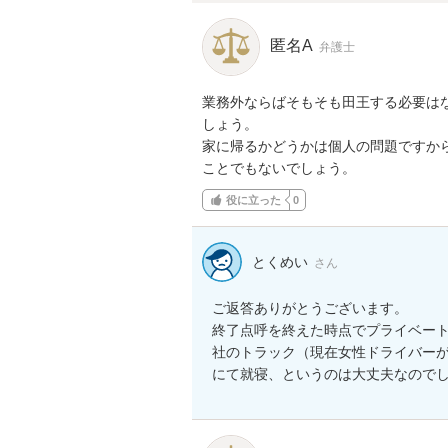
匿名A
弁護士
業務外ならばそもそも田王する必要は
しょう。

家に帰るかどうかは個人の問題ですか
ことでもないでしょう。
役に立った
0
とくめい
さん
ご返答ありがとうございます。

終了点呼を終えた時点でプライベー
社のトラック（現在女性ドライバー
にて就寝、というのは大丈夫なので