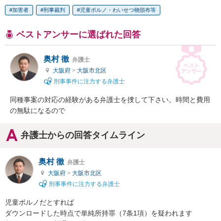
加害者
刑事裁判
児童ポルノ・わいせつ物頒布等
ベストアンサーに選ばれた回答
奥村 徹
弁護士
大阪府
>
大阪市北区
刑事事件に注力する弁護士
同種事案の対応の経験がある弁護士を捜して下さい。時間と費用
の無駄になるので
弁護士からの回答タイムライン
奥村 徹
弁護士
大阪府
>
大阪市北区
刑事事件に注力する弁護士
児童ポルノだとすれば

ダウンロードした時点で単純所持罪（7条1項）を疑われます
