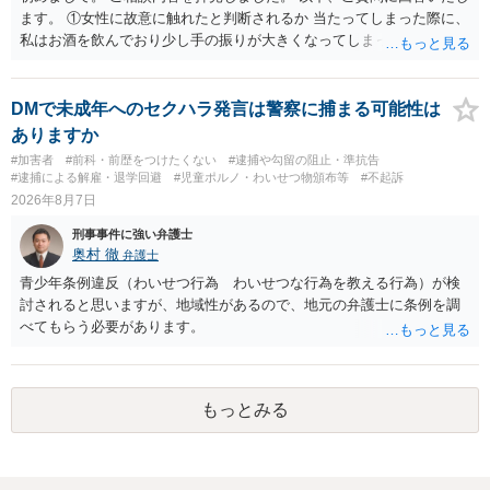
前提なので，期間も考えなくて大丈夫です。 というわけで，本件は大
ます。 ①女性に故意に触れたと判断されるか 当たってしまった際に、
丈夫ですから，今後，同じような不安に襲われることがないように気
私はお酒を飲んでおり少し手の振りが大きくなってしまっていたこと
をつけてくださいね。それが一番大事です。
も事実です。それが仮に、私が気がついていない防犯カメラに写って
いた場合、故意だと判定されやすいのでしょうか？ お伺いする限り、
故意があると判断されることは無いかと思います。 ②逮捕、呼び出し
DMで未成年へのセクハラ発言は警察に捕まる可能性は
の可能性 この行為により、痴漢やその他の犯罪を犯したとして、逮
ありますか
捕、呼び出しされる可能性はどれほどでしょうか？ 誤って当たってし
#加害者
#前科・前歴をつけたくない
#逮捕や勾留の阻止・準抗告
まっただけであり、さらにその場で女性等のアクションが無かったこ
#逮捕による解雇・退学回避
#児童ポルノ・わいせつ物頒布等
#不起訴
とからすると、この後に呼び出される可能性は極めて低いと思いま
2026年8月7日
す。 ③逮捕呼び出しまでの期間 大体どれほどの期間逮捕呼び出しの可
刑事事件に強い弁護士
能性があると考えれば良いのでしょうか？ 逮捕や呼び出しの可能性は
奥村 徹
弁護士
極めて低いと思います。 連絡が来ることはないでしょう。
青少年条例違反（わいせつ行為 わいせつな行為を教える行為）が検
討されると思いますが、地域性があるので、地元の弁護士に条例を調
べてもらう必要があります。
もっとみる