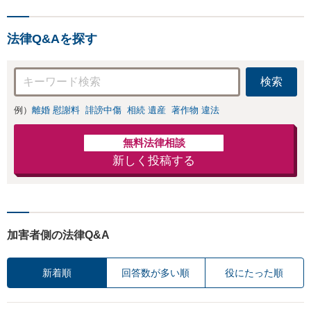
犯罪（名誉毀損・わいせつ
物・不正アクセス・リベン
法律Q&Aを探す
ジポルノ罪等）に非常に詳
しい弁護士です
検索
例）
離婚 慰謝料
誹謗中傷
相続 遺産
著作物 違法
無料法律相談
新しく投稿する
加害者側の法律Q&A
新着順
回答数が多い順
役にたった順