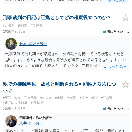
ます。 触ったかもしれないという方について，行為の判断がされる
（事件性）とともに，誰の行為かの判断がされる（犯人性）が必要な
のですが，現認時に警察が臨場できる場合以外は，基本的に犯人性を
刑事裁判の日記は証拠としてどの程度役立つのか？
特定することができません。もちろん，常習性が顕著で，既に前科を
#万引き・窃盗罪
#加害者
有していて警察に把握されていれば別ですが，そのような方は，この
2026年8月9日
役にたった
1
ような場所に質問を掲げてくることはありません。心配・不安になる
ことはよくわかるのですが，心配・不安を感じている方は，警察に把
竹本 真紀
弁護士
握されていることがありませんので，犯人性が特定されることはあり
ません。したがって，自分が犯人であるとされることはないのです。
刑事裁判で公判期日が指定され，公判期日を待っている状態なのだと
ですから，相談者の場合は，大丈夫です。安心してください。それで
思います。 そのような場合，弁護人が選任されていると思います。 弁
は，①～③に答えます。 ①について 腕の動き，女性への向かい方をみ
護人の方が，この事件の犯人として，今後，二度と同じような犯罪を
れば，酔っていて偶然の出来事か，意図的に偶然を装うように触った
することがないようにするために，どのようなことを日記に書くとよ
のかは，わかります。触る瞬間ではなくて，触るまでの状況の方が重
いかアドバイスしてくれると思います。そして，書いた内容は，被告
要です。酔っていてふらついていたのであれば，そのときだけふらつ
人質問などで活用されることになると思います。 裁判のためだけに記
駅での接触事故、故意と判断される可能性と対応につ
いているわけではありません。腕の振り方も，そのときだけ偶然大き
録するわけではないかもしれませんが，「裁判において証拠として利
いて
くなるわけではありません。ですから，本件では，意図的だと疑われ
用できる可能性があれば」と考えているのであれば，本件について証
#冤罪・無実・正当防衛
#加害者
#痴漢・性犯罪
#釈放・保釈
#不起訴
ることはないと思います。その雰囲気は，当たってしまった女性にも
拠も見て内容を把握している，弁護人の方と相談して書く内容を打ち
#逮捕による解雇・退学回避
伝わっていたのでしょう。ですから大丈夫です。なお，故意は，主観
合わせて進めるのが，裁判の観点では一番効果的だと思います。 適応
2026年8月8日
役にたった
1
面の話なので，防犯カメラの映像で決められることはありません。本
障害で窃盗罪ということであれば，責任能力に影響する話ではなく情
人の話（故意を否認する話）が実際の状況と矛盾しないかだけの話で
刑事事件に強い弁護士
状に関しての話になると思いますので，弁護人の方と相談してみまし
す。 ②について 犯人性が特定できませんから，逮捕や呼出の可能性は
若井 亮
弁護士
ょう。
ないと思います。 ③について ②がないので，③はそもそもないことが
初めまして。 ご相談内容を拝見しました。 以下、ご質問に回答いたし