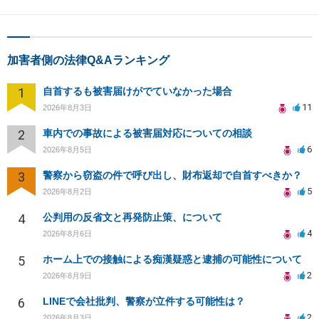
加害者側の法律Q&Aランキング
1
自首するも被害届けがでていなかった場合
11
2026年8月3日
2
車内での事故による被害届対応についての相談
6
2026年8月5日
3
警察から窃盗の件で呼び出し、財布返却で自首すべきか？
5
2026年8月2日
4
公判用の反省文と再発防止策、について
4
2026年8月6日
5
ホーム上での接触による痴漢疑惑と逮捕の可能性について
2
2026年8月9日
6
LINEで会社批判、警察が立件する可能性は？
2
2026年8月3日