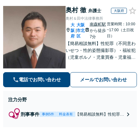
奥村 徹
弁護士
大阪府
奥村＆田中法律事務所
南森町駅
営業時間：10:00
大
大阪
~17:00（土日祝
阪
市北
から徒歩
|
府
区
日）
7分
【簡易相談無料】性犯罪（不同意わ
いせつ・性的姿態撮影罪）・福祉犯
（児童ポルノ・児童買春・児童福祉
法・青少年条例）・ネット犯罪（名
誉毀損・わいせつ物・不正アクセス
等）に非常に詳しい弁護士です
電話でお問い合わせ
メールでお問い合わせ
注力分野
刑事事件
【簡易相談無料】性犯罪
事例5件
料金表有
（不同意性交・不同意わい
せつ）・福祉犯（児童ポル
ノ・児童買春・児童福祉
法・青少年条例）・ネット