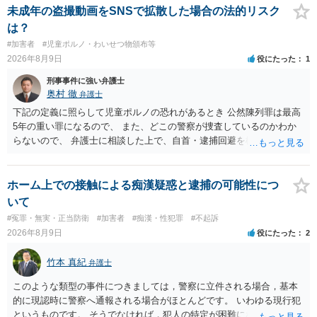
未成年の盗撮動画をSNSで拡散した場合の法的リスク
は？
#加害者
#児童ポルノ・わいせつ物頒布等
2026年8月9日
役にたった
1
刑事事件に強い弁護士
奥村 徹
弁護士
下記の定義に照らして児童ポルノの恐れがあるとき 公然陳列罪は最高
5年の重い罪になるので、 また、どこの警察が捜査しているのかわか
らないので、 弁護士に相談した上で、自首・逮捕回避を検討して下さ
い 三 衣服の全部又は一部を着けない児童の姿態であって、殊更に児
童の性的な部位（性器等若しくはその周辺部、臀でん部又は胸部をい
う。）が露出され又は強調されているものであり、かつ、性欲を興奮
ホーム上での接触による痴漢疑惑と逮捕の可能性につ
させ又は刺激するもの
いて
#冤罪・無実・正当防衛
#加害者
#痴漢・性犯罪
#不起訴
2026年8月9日
役にたった
2
竹本 真紀
弁護士
このような類型の事件につきましては，警察に立件される場合，基本
的に現認時に警察へ通報される場合がほとんどです。 いわゆる現行犯
というものです。 そうでなければ，犯人の特定が困難になってしまい