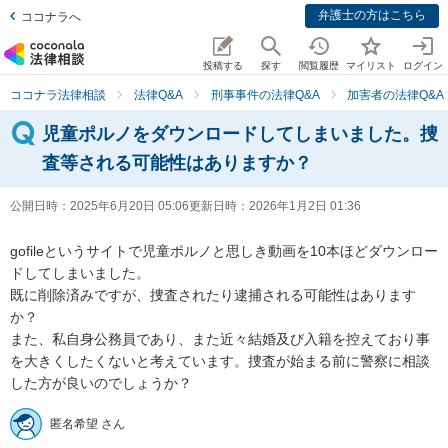
弁護士の方はこちら
ココナラへ
投稿する
探す
閲覧履歴
マイリスト
ログイン
ココナラ法律相談
法律Q&A
刑事事件の法律Q&A
加害者の法律Q&A
児童ポルノをダウンロードしてしまいました。捜
査等される可能性はありますか？
公開日時：
2025年6月20日 05:06
更新日時：
2026年1月2日 01:36
gofileというサイトで児童ポルノと思しき動画を10本ほどダウンロー
ドしてしまいました。

既に削除済みですが、捜査されたり逮捕される可能性はあります
か？

また、私自身公務員であり、また近々結婚及び入籍を控えており事
を大きくしたくないと考えています。捜査が始まる前に警察に相談
した方が良いのでしょうか？
匿名希望 さん