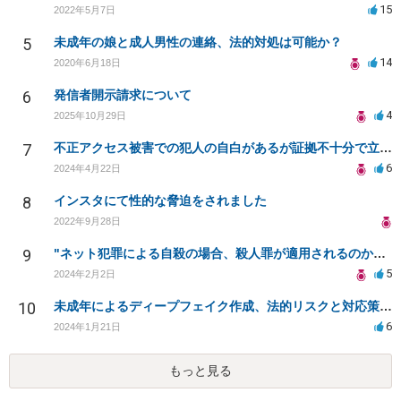
15
2022年5月7日
5
未成年の娘と成人男性の連絡、法的対処は可能か？
14
2020年6月18日
6
発信者開示請求について
4
2025年10月29日
7
不正アクセス被害での犯人の自白があるが証拠不十分で立件不能。損害賠償請求可能か。
6
2024年4月22日
8
インスタにて性的な脅迫をされました
2022年9月28日
9
"ネット犯罪による自殺の場合、殺人罪が適用されるのか？事例はあるか？"
5
2024年2月2日
10
未成年によるディープフェイク作成、法的リスクと対応策は？
6
2024年1月21日
もっと見る