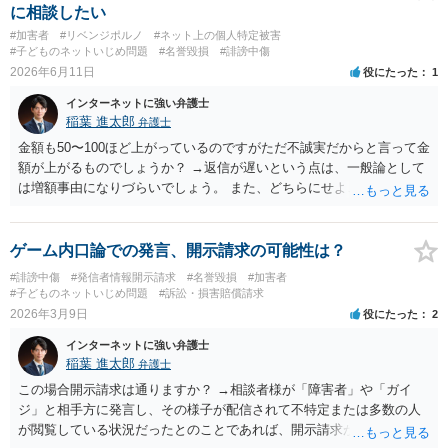
に相談したい
#加害者
#リベンジポルノ
#ネット上の個人特定被害
#子どものネットいじめ問題
#名誉毀損
#誹謗中傷
2026年6月11日
役にたった
1
インターネットに強い弁護士
稲葉 進太郎
弁護士
金額も50〜100ほど上がっているのですがただ不誠実だからと言って金
額が上がるものでしょうか？ →返信が遅いという点は、一般論として
は増額事由になりづらいでしょう。 また、どちらにせよこれ以上は平
行線になるので弁護士を間に入れてくださいとこちらから伝えるのは
いいでしょうか？ →法的になにか問題があるわけではありませんが、
相手方に弁護士費用の支出をさせることになりますので、相手方が減
ゲーム内口論での発言、開示請求の可能性は？
額交渉に応じづらくなる可能性があるでしょう。 鬼沢先生御指摘のと
#誹謗中傷
#発信者情報開示請求
#名誉毀損
#加害者
おり、相談者様におかれて納得できない金額であれば、その旨お伝え
#子どものネットいじめ問題
#訴訟・損害賠償請求
になればと存じます。今後の交渉の進め方などについて、相談者様に
2026年3月9日
役にたった
2
おかれて直接弁護士に相談しておくのも選択肢でしょう。
インターネットに強い弁護士
稲葉 進太郎
弁護士
この場合開示請求は通りますか？ →相談者様が「障害者」や「ガイ
ジ」と相手方に発言し、その様子が配信されて不特定または多数の人
が閲覧している状況だったとのことであれば、開示請求が通る可能性