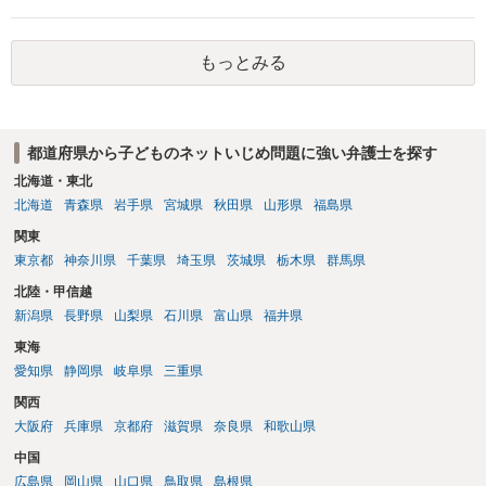
名前しか分からないのであれば、発信者情報開示請求により投稿者の
住所等を特定し、弁護士から書面を送付して、投稿の削除と今後の投
稿禁止、慰謝料等の支払いを求める進め方が現実的です。 なお、開示
もっとみる
請求等により投稿者を特定するために要した費用は、相手方に請求で
きる余地があります。 投稿のログは半年程度で消えることもあり、時
間との勝負になるケースが多いです。 加えて、対応はSNSの種類や投
稿内容等によって適切な手段が異なりますので、できるだけ早めに弁
都道府県から子どものネットいじめ問題に強い弁護士を探す
護士への個別相談をされることをおすすめします。
北海道・東北
北海道
青森県
岩手県
宮城県
秋田県
山形県
福島県
関東
東京都
神奈川県
千葉県
埼玉県
茨城県
栃木県
群馬県
北陸・甲信越
新潟県
長野県
山梨県
石川県
富山県
福井県
東海
愛知県
静岡県
岐阜県
三重県
関西
大阪府
兵庫県
京都府
滋賀県
奈良県
和歌山県
中国
広島県
岡山県
山口県
鳥取県
島根県