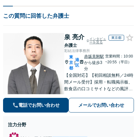
この質問に回答した弁護士
泉 亮介
東京都
インタビュ
ーを見る
弁護士
彩結法律事務所
赤坂見附駅
営業時間：10:00
東
港
~20:55（平日）
京
から徒歩3
|
区
都
分
【全国対応】【初回相談無料／24時
間メール受付】採用・転職掲示板、
飲食店の口コミサイトなどの風評被
害対策など実績あり！【刑事】犯罪
の種類を問わず相談可。可能な限り
電話でお問い合わせ
メールでお問い合わせ
早期対応で駆けつけサポート【労
働】不当解雇・残業代請求はおまか
せください
注力分野