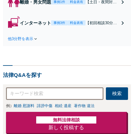
離婚・男女問題
【土日・夜間対応
事例1件
料金表有
可】【初回相談30
分無料】「相手方
から書面を提示さ
インターネット
【初回相談30分無
事例3件
料金表有
れたら、サインす
料】状況に応じて
る前にご相談を」
手段を使い分け、
経験豊富な弁護士
他3分野を表示
適切な方法で投稿
が全力で交渉にあ
の削除・発信者情
たります！相手方
報開示請求をおこ
と直接話す精神的
ないます「企業や
負担を軽減「弁護
お店の風評被害対
士の交渉で慰謝料
策／売り上げ低下
金額アップ／減額
法律Q&Aを探す
防止のために尽
交渉も対応可」
力」加害者側の対
【完全個室対応】
応可：開示請求の
検索
意見照会が来たと
きの対処法、被害
例）
離婚 慰謝料
誹謗中傷
相続 遺産
著作物 違法
者との示談交渉
無料法律相談
新しく投稿する