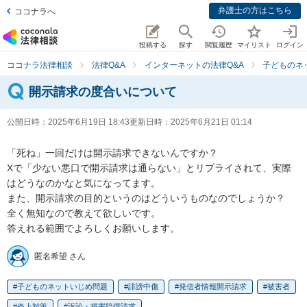
弁護士の方はこちら
ココナラへ
投稿する
探す
閲覧履歴
マイリスト
ログイン
ココナラ法律相談
法律Q&A
インターネットの法律Q&A
子どものネ
開示請求の度合いについて
公開日時：
2025年6月19日 18:43
更新日時：
2025年6月21日 01:14
「死ね」一回だけは開示請求できないんですか？

Xで「少ない悪口で開示請求は通らない」とリプライされて、実際
はどうなのかなと気になってます。

また、開示請求の目的というのはどういうものなのでしょうか？

全く無知なので教えて欲しいです。

答えれる範囲でよろしくお願いします。
匿名希望 さん
子どものネットいじめ問題
誹謗中傷
発信者情報開示請求
被害者
炎上対策
訴訟・損害賠償請求