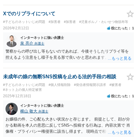
があるでしょう。 開示請求がなされると、意見照会書が届くことが多
いでしょう。意見照会書が届きましたら、弁護士にご相談いただけれ
ばと存じます。 ただ、一般論として、開示請求を宣言する人は、実際
Xでのリプライについて
には開示請求をしないことも多いです。
#子どものネットいじめ問題
#加害者
#加害者
#児童ポルノ・わいせつ物頒布等
2026年2月12日
役にたった
1
インターネットに強い弁護士
泉 亮介
弁護士
警察からの呼び出し等もないのであれば、今後そうしたリプライ等を
控えるよう注意をし様子を見る形で良いかと思われます。
未成年の娘の無断SNS投稿を止める法的手段の相談
#子どものネットいじめ問題
#個人情報削除
#発信者情報開示請求
#被害者
#ネット上の個人特定被害
2025年12月18日
役にたった
1
インターネットに強い弁護士
横山 敬大
弁護士
お嬢様の件、ご心配も大きい状況かと存じます。 前提として、顔が分
かる動画を本人の意思に反してSNSへ投稿する行為は、内容次第で 肖
像権・プライバシー権侵害に該当し得ます。 現時点で相手方について