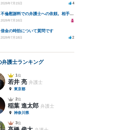
4
2026年7月15日
不倫慰謝料での弁護士への依頼。相手が自己破産、弁護士との契約範囲は？
2026年7月16日
借金の時効について質問です
2
2026年7月18日
の弁護士ランキング
1
位
若井 亮
弁護士
東京都
2
位
稲葉 進太郎
弁護士
神奈川県
3
位
髙橋 俊太
弁護士