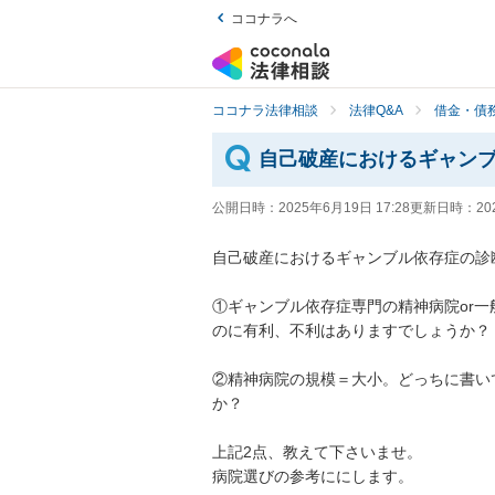
ココナラへ
ココナラ法律相談
法律Q&A
借金・債
自己破産におけるギャン
公開日時：
2025年6月19日 17:28
更新日時：
20
自己破産におけるギャンブル依存症の診断
①ギャンブル依存症専門の精神病院or
のに有利、不利はありますでしょうか？

②精神病院の規模＝大小。どっちに書い
か？

上記2点、教えて下さいませ。

病院選びの参考ににします。