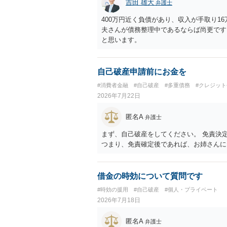
吉田 雄大
弁護士
400万円近く負債があり、収入が手取り1
夫さんが債務整理中であるならば尚更です
と思います。
自己破産申請前にお金を
#消費者金融
#自己破産
#多重債務
#クレジッ
2026年7月22日
匿名A
弁護士
まず、自己破産をしてください。 免責決
つまり、免責確定後であれば、お姉さんに
借金の時効について質問です
#時効の援用
#自己破産
#個人・プライベート
2026年7月18日
匿名A
弁護士