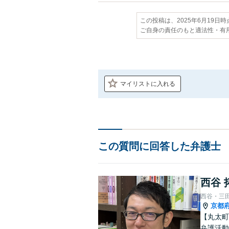
この投稿は、2025年6月19日
ご自身の責任のもと適法性・有
マイリストに入れる
この質問に回答した弁護士
西谷 
西谷・三
京都
【丸太町
弁護活動