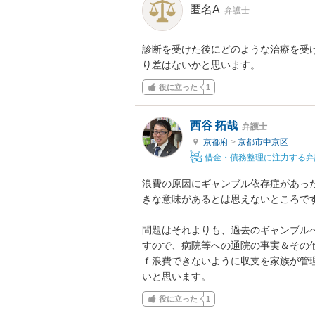
匿名A
弁護士
診断を受けた後にどのような治療を受
り差はないかと思います。
役に立った
1
西谷 拓哉
弁護士
京都府
>
京都市中京区
借金・債務整理に注力する弁
浪費の原因にギャンブル依存症があっ
きな意味があるとは思えないところです
問題はそれよりも、過去のギャンブル
すので、病院等への通院の事実＆その
ｆ浪費できないように収支を家族が管
いと思います。
役に立った
1