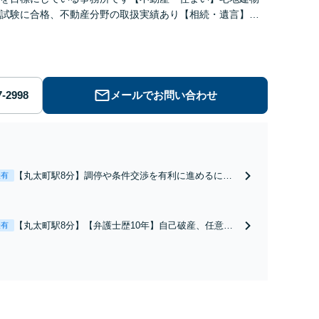
試験に合格、不動産分野の取扱実績あり【相続・遺言】相
に寄り添い、円滑な相続を目指します
メールでお問い合わせ
【丸太町駅8分】調停や条件交渉を有利に進めるに
表有
は、法的な根拠に基づく冷静な主張が重要です。財産
分与／養育費など【弁護士歴10年】離婚後の生活を見
据えてアドバイスしますので、お気軽にご相談くださ
【丸太町駅8分】【弁護士歴10年】自己破産、任意整
表有
い【初回相談３０分無料】【電話相談可】
理、個人整理、時効の援用など。浪費・事業の失敗に
よる借金も、相談者さまのご要望を踏まえ、解決策を
提示します【破産管財人就任経験有】【初回相談30分
無料】