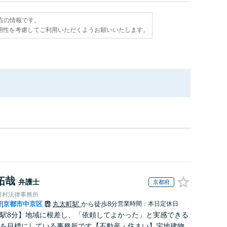
時点の情報です。
用性を考慮してご利用いただくようお願いいたします。
拓哉
弁護士
京都府
田村法律事務所
府
京都市中京区
丸太町駅
から徒歩8分
営業時間：本日定休日
|
駅8分】地域に根差し、「依頼してよかった」と実感できる
を目標にしている事務所です【不動産・住まい】宅地建物