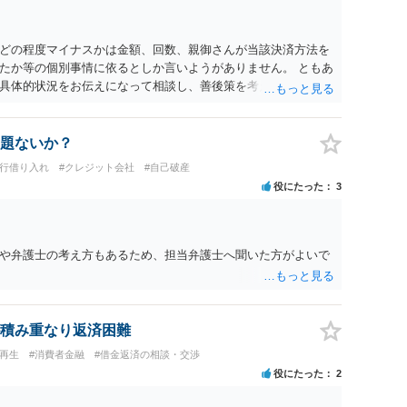
どの程度マイナスかは金額、回数、親御さんが当該決済方法を
たか等の個別事情に依るとしか言いようがありません。 ともあ
具体的状況をお伝えになって相談し、善後策を考えることをお
題ないか？
銀行借り入れ
#クレジット会社
#自己破産
役にたった
3
や弁護士の考え方もあるため、担当弁護士へ聞いた方がよいで
積み重なり返済困難
人再生
#消費者金融
#借金返済の相談・交渉
役にたった
2