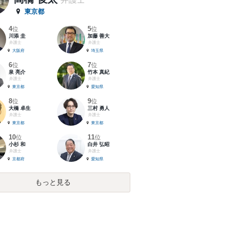
東京都
4
5
位
位
川添 圭
加藤 善大
弁護士
弁護士
大阪府
埼玉県
6
7
位
位
泉 亮介
竹本 真紀
弁護士
弁護士
東京都
愛知県
8
9
位
位
大橋 卓生
三村 勇人
弁護士
弁護士
東京都
東京都
10
11
位
位
小杉 和
白井 弘昭
弁護士
弁護士
京都府
愛知県
もっと見る