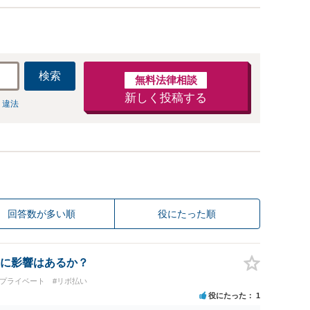
検索
無料法律相談
新しく投稿する
 違法
回答数が多い順
役にたった順
に影響はあるか？
・プライベート
#リボ払い
役にたった
1