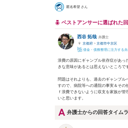
匿名希望 さん
ベストアンサーに選ばれた
西谷 拓哉
弁護士
京都府
>
京都市中京区
借金・債務整理に注力する弁
浪費の原因にギャンブル依存症があっ
きな意味があるとは思えないところです
問題はそれよりも、過去のギャンブル
すので、病院等への通院の事実＆その
ｆ浪費できないように収支を家族が管
いと思います。
弁護士からの回答タイム