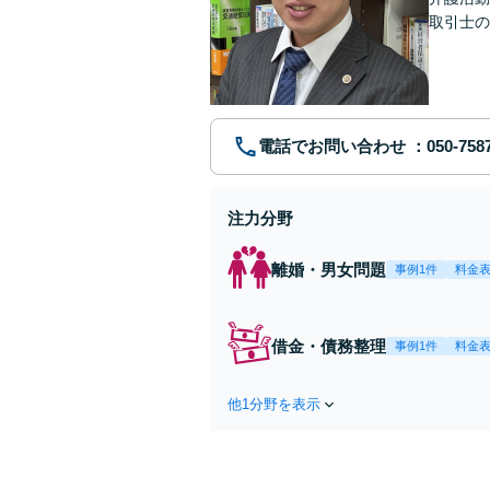
取引士の
談者さま
電話でお問い合わせ
注力分野
離婚・男女問題
事例1件
料金
借金・債務整理
事例1件
料金
他1分野を表示