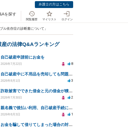
弁護士の方はこちら
&Aを探す
閲覧履歴
マイリスト
ログイン
ンブル依存症の診断書について」
破産の法律Q&Aランキング
自己破産申請前にお金を
8
2026年7月22日
自己破産中に不用品を売却しても問題ないか？
3
2026年8月1日
詐欺被害でできた借金と元の借金が積み重なり返済困難
2
2026年7月30日
親名義で後払い利用、自己破産手続に影響はあるか？
1
2026年8月3日
お金を騙して借りてしまった場合の対処法と今後の対応策