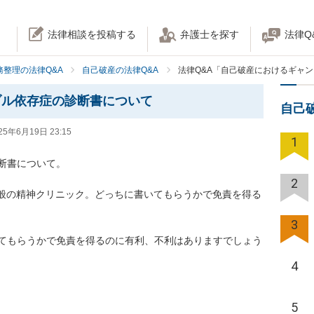
法律相談を投稿する
弁護士を探す
法律Q
務整理の法律Q&A
自己破産の法律Q&A
法律Q&A「自己破産におけるギャ
ブル依存症の診断書について
自己
25年6月19日 23:15
1
書について。

2
一般の精神クリニック。どっちに書いてもらうかで免責を得る
3
てもらうかで免責を得るのに有利、不利はありますでしょう
4
5