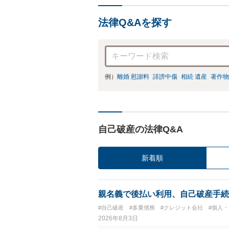
法律Q&Aを探す
例）
離婚 慰謝料
誹謗中傷
相続 遺産
著作物
自己破産の法律Q&A
新着順
親名義で後払い利用、自己破産手続
#自己破産
#多重債務
#クレジット会社
#個人
2026年8月3日