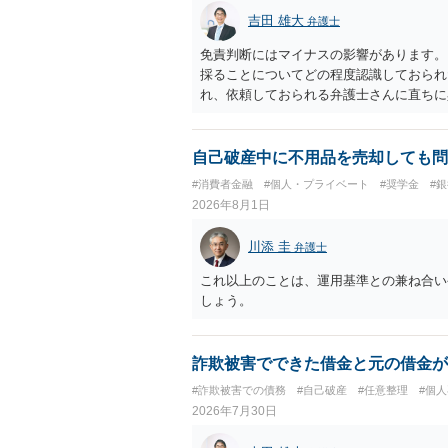
吉田 雄大
弁護士
免責判断にはマイナスの影響があります。
採ることについてどの程度認識しておられ
れ、依頼しておられる弁護士さんに直ちに
勧めします。
自己破産中に不用品を売却しても問
#消費者金融
#個人・プライベート
#奨学金
#
2026年8月1日
川添 圭
弁護士
これ以上のことは、運用基準との兼ね合い
しょう。
詐欺被害でできた借金と元の借金が
#詐欺被害での債務
#自己破産
#任意整理
#個
2026年7月30日