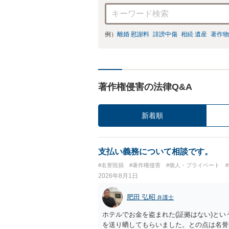
例）
離婚 慰謝料
誹謗中傷
相続 遺産
著作物
著作権侵害の法律Q&A
新着順
支払い義務について相談です。
#名誉毀損
#著作権侵害
#個人・プライベート
2026年8月1日
肥田 弘昭
弁護士
ホテルでお金を盗まれた(証拠はない)とい
を送り晒してもらいました。との点は名誉