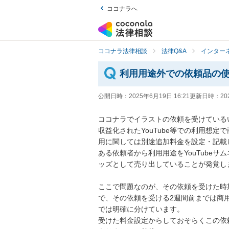
ココナラへ
ココナラ法律相談
法律Q&A
インター
利用用途外での依頼品の
公開日時：
2025年6月19日 16:21
更新日時：
20
ココナラでイラストの依頼を受けているい
収益化されたYouTube等での利用想
用に関しては別途追加料金を設定・記載し
ある依頼者から利用用途をYouTube
ッズとして売り出していることが発覚しま
ここで問題なのが、その依頼を受けた時
で、その依頼を受ける2週間前までは商
では明確に分けています。

受けた料金設定からしておそらくこの依