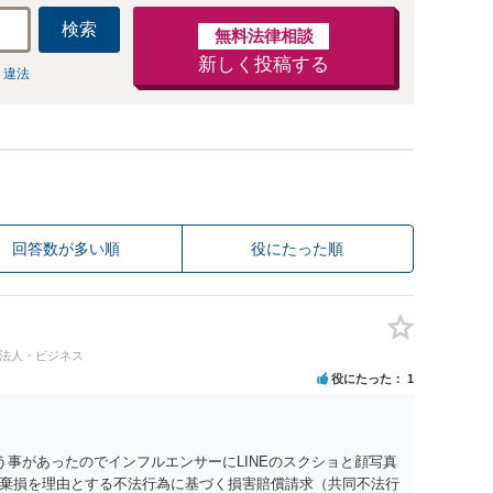
検索
無料法律相談
新しく投稿する
 違法
回答数が多い順
役にたった順
#法人・ビジネス
役にたった
1
う事があったのでインフルエンサーにLINEのスクショと顔写真
棄損を理由とする不法行為に基づく損害賠償請求（共同不法行