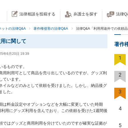
法律相談を投稿する
弁護士を探す
法律Q
ネットの法律Q&A
著作権侵害の法律Q&A
法律Q&A「利用用途外での依頼
使用に関して
著作
25年6月20日 19:39
1
るものです。

定で商用利用可として商品を売り出しているのですが、グッズ利
2
ています。

サムネイルなどのみとして依頼を受けました。しかし、納品後グ
3
した。

期は料金設定やオプションなどを大幅に変更していた時期
4
用利用にグッズ利用を含んでおり、この依頼を受けた1週間後
頼ではグッズと商用利用を分けていたのですが確実な証拠が
5