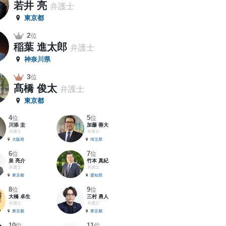
若井 亮
弁護士
東京都
2
位
稲葉 進太郎
弁護士
神奈川県
3
位
髙橋 俊太
弁護士
東京都
4
5
位
位
川添 圭
加藤 善大
弁護士
弁護士
大阪府
埼玉県
6
7
位
位
泉 亮介
竹本 真紀
弁護士
弁護士
東京都
愛知県
8
9
位
位
大橋 卓生
三村 勇人
弁護士
弁護士
東京都
東京都
10
11
位
位