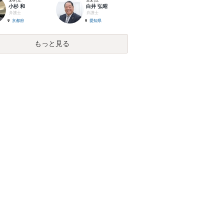
小杉 和
白井 弘昭
弁護士
弁護士
京都府
愛知県
もっと見る