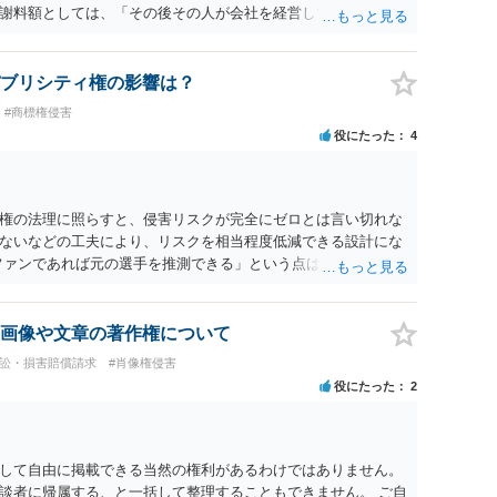
謝料額としては、「その後その人が会社を経営しているようで
8人分の従業員の年間利益を請求すると言われています。」で
すので、損害額で争っても良いかと思います。ご参考にしてく
ブリシティ権の影響は？
#商標権侵害
役にたった
4
権の法理に照らすと、侵害リスクが完全にゼロとは言い切れな
ないなどの工夫により、リスクを相当程度低減できる設計にな
ファンであれば元の選手を推測できる」という点は、裁判で争わ
とする」と判断される余地を残すため、一定の注意が必要で
に一定の影響を与える可能性がありますが、決定的要因ではあり
主に「専ら顧客吸引力の利用を目的とするか」という点で判断さ
画像や文章の著作権について
的」を強く示す要素ですが、それだけで直ちに侵害となるわけ
訴訟・損害賠償請求
#肖像権侵害
ば「表現の自由」「創作物」としての側面が強く評価される可
役にたった
2
合は「商業利用」としての色彩が強まり、リスクが高まる可能
おく事項については、公開の場でアドバイスするにも限界がある
に相談されることも一つかと存じます。
して自由に掲載できる当然の権利があるわけではありません。
談者に帰属する、と一括して整理することもできません。 ご自