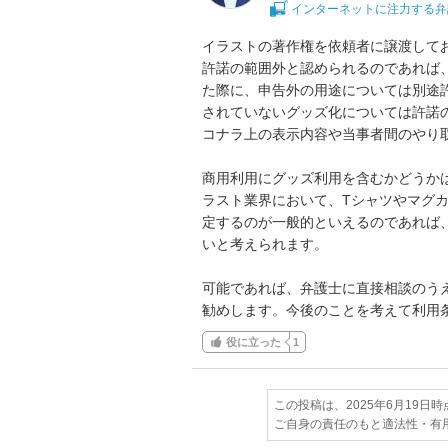
インターネットに注力する弁
イラストの著作権を依頼者に譲渡して
許諾の範囲外と認められるのであれば
た際に、申告外の用途については別途
されていないグッズ化については許諾
コナラ上の表示内容や当事者間のやり取
商用利用にグッズ利用を含むかどうか
ラスト業界において、Tシャツやマグ
定するのが一般的といえるのであれば
いと考えられます。

可能であれば、弁護士に直接相談のう
勧めします。今後のことを考えて利用
役に立った
1
この投稿は、2025年6月19日
ご自身の責任のもと適法性・有