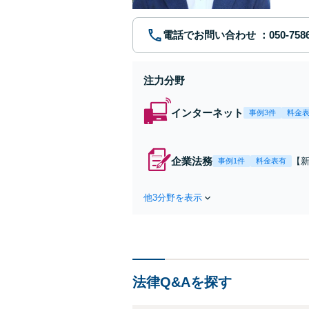
電話でお問い合わせ
注力分野
インターネット
事例3件
料金
企業法務
【
事例1件
料金表有
事務
任
他3分野を表示
イ
一
法律Q&Aを探す