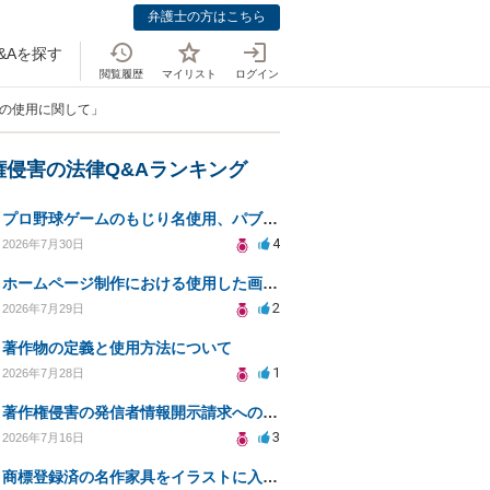
弁護士の方はこちら
&Aを探す
閲覧履歴
マイリスト
ログイン
品の使用に関して」
権侵害の法律Q&Aランキング
プロ野球ゲームのもじり名使用、パブリシティ権の影響は？
4
2026年7月30日
ホームページ制作における使用した画像や文章の著作権について
2
2026年7月29日
著作物の定義と使用方法について
1
2026年7月28日
著作権侵害の発信者情報開示請求への対応策について相談
3
2026年7月16日
商標登録済の名作家具をイラストに入れて販売するのは違法でしょうか