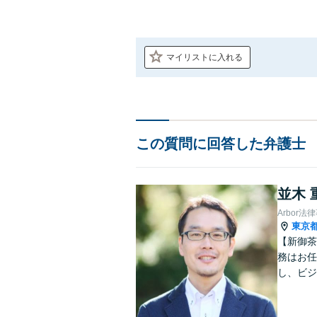
マイリストに入れる
この質問に回答した弁護士
並木 
Arbor法
東京
【新御茶
務はお任
し、ビジ
護」契約
築など