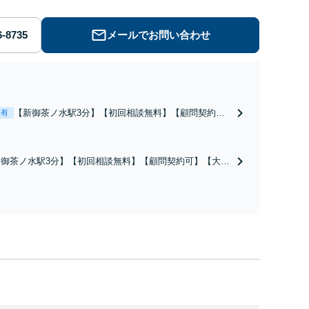
メールでお問い合わせ
【新御茶ノ水駅3分】【初回相談無料】【顧問契約
表有
可】【トラスト&セーフティ協会パートナー弁護士】
最先端のIT法務はお任せください。景品表示法やクリ
エイター・発信者の権利保護の対応可
新御茶ノ水駅3分】【初回相談無料】【顧問契約可】【大手
所出身／農林水産業の法務に強い】最先端のIT法務はお
せください。契約書の作成、知的財産権の保護、コンプラ
アンス体制の構築など、ビジネスの基盤となる法的支援を
手に引き受けます