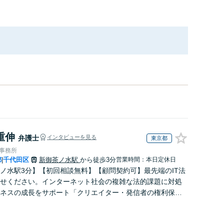
重伸
弁護士
インタビューを見る
東京都
律事務所
都
千代田区
新御茶ノ水駅
から徒歩3分
営業時間：本日定休日
|
ノ水駅3分】【初回相談無料】【顧問契約可】最先端のIT法
せください。インターネット社会の複雑な法的課題に対処
ネスの成長をサポート「クリエイター・発信者の権利保
書の作成、知的財産権の保護、コンプライアンス体制の構