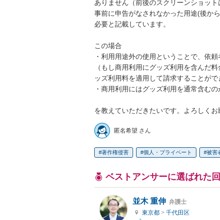
ありません（前後のスクリーンショットは
事前に申告がなされなかった用途(後か
必要と記載しています。

この場合

・利用用途外の使用ということで、依頼
（もし商用利用にグッズ利用を含んだ料
ッズ利用料を適用して請求することができ
・商用利用にはグッズ利用を通常含むのが
を教えていただきたいです。よろしくお
匿名希望 さん
著作権侵害
個人・プライベート
被害
ベストアンサーに選ばれた
並木 重伸
弁護士
東京都
>
千代田区