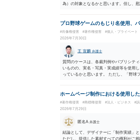
為）の対象となるかと思います。但し、慰
仕事が飛んだとのことでその分の賠償金と
の計算がすべて損害とならないかと思いま
ださい。
プロ野球ゲームのもじり名使用、パ
#肖像権侵害
#著作権侵害
#個人・プライベート
2026年7月30日
王 宣麟
弁護士
質問のケースは、各裁判例やパブリシティ
いものの、実名・写真・実成績等を使用し
っているかと思います。 ただし、「野球
れた場合に「専ら顧客吸引力の利用を目的
す。 また、広告収益の有無は、侵害判断
ません。 パブリシティ権侵害の成否は、
ホームページ制作における使用した
れます。広告収益があることは「商業的目
#著作権侵害
#商標権侵害
#法人・ビジネス
#
ではありません。完全無償・非営利であれ
2026年7月29日
能性があります。一方、広告収益がある場
性があります。 公開前に変更・確認して
匿名A
弁護士
かと思うので、資料等を持参の上、弁護士
結論として、デザイナーに「制作実績」と
ただし、提供した素材すべての権利がご相