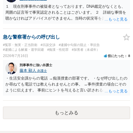
１ 現在刑事事件の被疑者となっております。DNA鑑定がなくとも、
周囲の証言等で事実認定されることはございます。 ２ 詳細な事情を
聴かなければアドバイスができません。当時の状況等を反論していく
ことになるかと思います。 ３ 否認事件において、弁護人を選任せ
ず、当事者で解決した事例を知りません。依頼しない理由がないかと
思います。
急な警察署からの呼び出し
#冤罪・無実・正当防衛
#示談交渉
#逮捕や勾留の阻止・準抗告
#逮捕による解雇・退学回避
#痴漢・性犯罪
#加害者（未成年）
2026年7月16日
役にたった
8
刑事事件に強い弁護士
藤本 顯人
弁護士
・生活安全課からの電話 →痴漢捜査の部署です。 ・なぜ呼び出したの
か尋ねても電話では教えられませんとの事。 →事件捜査の場合にその
ように伝えます。 事前にヒントを与えると言い訳されるからです。 ・
満員電車の中でかなり女性と密着してしまった可能性があるとの心当
たり →やはり痴漢として疑われているのでは。 そもそも痴漢をやって
ないのであれば、何も疑われる筋合いは無いわけですし狼狽える必要
もっとみる
はないですね。