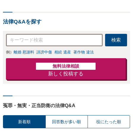
意整理です。相談件数、訴
訟案件、交渉案件を数多く
担当しています。依頼人さ
法律Q&Aを探す
まにとって、最大限の効用
を得られるように頑張って
います。
検索
例）
離婚 慰謝料
誹謗中傷
相続 遺産
著作物 違法
無料法律相談
新しく投稿する
冤罪・無実・正当防衛の法律Q&A
新着順
回答数が多い順
役にたった順