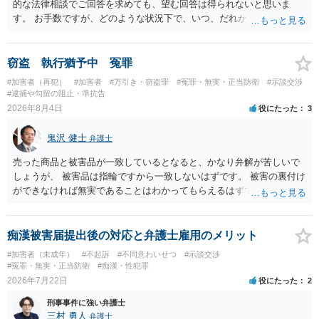
的な法律相談でご回答を求めても、望む回答は得られないと思いま
す。 お手数ですが、どのような状況下で、いつ、だれからどのような
経緯で口座の提供を頼まれ開設したか、それによる詐欺等の収益がど
の程度だと聞いているのかということについて、お近くで詳細な法律
相談を受けられたうえで対処方法を探された方がよいと思われます。
窃盗 執行猶予中 冤罪
一般論でいえば、任意取り調べの場合、ＩＣレコーダーを持参して取
#加害者（再犯）
#加害者
#万引き・窃盗罪
#冤罪・無実・正当防衛
#示談交渉
り調べ内容を録音することは必須だと考えます。
#逮捕や勾留の阻止・準抗告
2026年8月4日
役にたった
3
鬼沢 健士
弁護士
売った商品と被害品が一致しているとなると、かなり弁解が苦しいで
しょうが、 被害品は指輪ですから一致しないはずです。 被害の裏付け
ができなければ無実であることはわかってもらえるはずです。
痴漢被害届提出後の対応と弁護士雇用のメリット
#加害者（未成年）
#不起訴
#不同意わいせつ
#示談交渉
#冤罪・無実・正当防衛
#痴漢・性犯罪
2026年7月22日
役にたった
2
刑事事件に強い弁護士
三村 勇人
弁護士