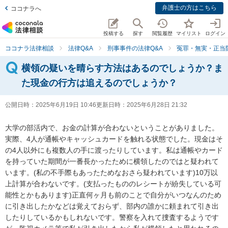
弁護士の方はこちら
ココナラへ
投稿する
探す
閲覧履歴
マイリスト
ログイン
ココナラ法律相談
法律Q&A
刑事事件の法律Q&A
冤罪・無実・正当
横領の疑いを晴らす方法はあるのでしょうか？ま
た現金の行方は追えるのでしょうか？
公開日時：
2025年6月19日 10:46
更新日時：
2025年6月28日 21:32
大学の部活内で、お金の計算が合わないということがありました。
実際、4人が通帳やキャッシュカードを触れる状態でした。現金はそ
の4人以外にも複数人の手に渡ったりしています。私は通帳やカード
を持っていた期間が一番長かったために横領したのではと疑われて
います。(私の不手際もあったためなおさら疑われています)10万以
上計算が合わないです。(支払ったもののレシートが紛失している可
能性とかもあります)正直何ヶ月も前のことで自分がいつなんのため
に引き出したかなどは覚えておらず、部内の誰かに頼まれて引き出
したりしているかもしれないです。警察を入れて捜査するようです