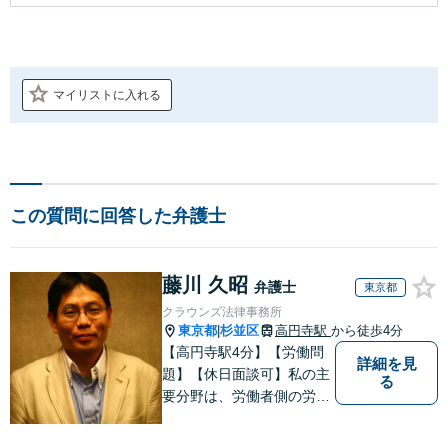
マイリストに入れる
この質問に回答した弁護士
藤川 久昭
弁護士
東京都
クラウンズ法律事務所
東京都
杉並区
高円寺駅
から徒歩4分
|
【高円寺駅4分】【労働問
詳細を見
題】【休日面談可】私の主
る
要分野は、労働者側の労働
事件、企業法務（顧問先約
４０社）、破産・再生・任