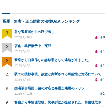
冤罪・無実・正当防衛の法律Q&Aランキング
1
急な警察署からの呼び出し
8
2026年7月16日
2
窃盗 執行猶予中 冤罪
3
2026年8月4日
3
警察から口座作りの詐欺罪として連絡が来ました。
2
2026年8月6日
4
駅での接触事故、故意と判断される可能性と対応について
1
2026年8月8日
5
痴漢被害届提出後の対応と弁護士雇用のメリット
2
2026年7月22日
6
警察から事情聴取後、民事訴訟が提起された。再度聴取される可能性は？