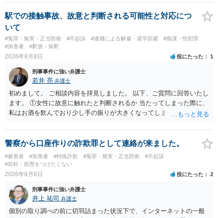
駅での接触事故、故意と判断される可能性と対応につ
いて
#冤罪・無実・正当防衛
#不起訴
#逮捕による解雇・退学回避
#痴漢・性犯罪
#加害者
#釈放・保釈
2026年8月8日
役にたった
1
刑事事件に強い弁護士
若井 亮
弁護士
初めまして。 ご相談内容を拝見しました。 以下、ご質問に回答いたし
ます。 ①女性に故意に触れたと判断されるか 当たってしまった際に、
私はお酒を飲んでおり少し手の振りが大きくなってしまっていたこと
も事実です。それが仮に、私が気がついていない防犯カメラに写って
いた場合、故意だと判定されやすいのでしょうか？ お伺いする限り、
故意があると判断されることは無いかと思います。 ②逮捕、呼び出し
警察から口座作りの詐欺罪として連絡が来ました。
の可能性 この行為により、痴漢やその他の犯罪を犯したとして、逮
#被害者
#加害者
#特殊詐欺
#冤罪・無実・正当防衛
#不起訴
捕、呼び出しされる可能性はどれほどでしょうか？ 誤って当たってし
#前科・前歴をつけたくない
まっただけであり、さらにその場で女性等のアクションが無かったこ
2026年8月6日
役にたった
2
とからすると、この後に呼び出される可能性は極めて低いと思いま
刑事事件に強い弁護士
す。 ③逮捕呼び出しまでの期間 大体どれほどの期間逮捕呼び出しの可
井上 祐司
弁護士
能性があると考えれば良いのでしょうか？ 逮捕や呼び出しの可能性は
極めて低いと思います。 連絡が来ることはないでしょう。
個別の取り調べの前に切羽詰まった状況下で、インターネットの一般