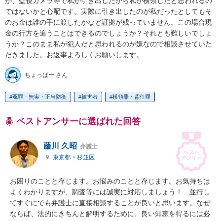
が、監視カメラ等で私が引き出したから私が横領したと思われるの
ではないかと心配です。実際に引き出したのが私だったとしてもそ
のお金は誰の手に渡したかなど証拠が残っていません。この場合現
金の行方を追うことはできるのでしょうか？それとも難しいでしょ
うか？このまま私が犯人だと思われるのが嫌なので相談させていた
だきました。お返事よろしくお願いします。
ちょっぱー さん
冤罪・無実・正当防衛
被害者
横領罪・背任罪
ベストアンサーに選ばれた回答
藤川 久昭
弁護士
東京都
>
杉並区
お困りのことと存じます。お悩みのことと存じます。お気持ちは
よくわかりますが、調査等には誠実に対応しましょう！　並行し
てすぐにでも弁護士に直接相談することが良いと思います。なぜ
ならば、法的にきちんと解明するために、良い知恵を得るには必