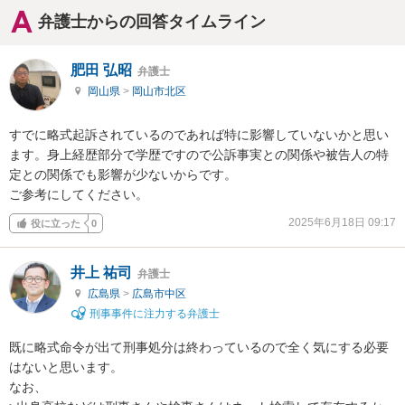
弁護士からの回答タイムライン
肥田 弘昭
弁護士
岡山県
>
岡山市北区
すでに略式起訴されているのであれば特に影響していないかと思い
ます。身上経歴部分で学歴ですので公訴事実との関係や被告人の特
定との関係でも影響が少ないからです。

ご参考にしてください。
2025年6月18日 09:17
役に立った
0
井上 祐司
弁護士
広島県
>
広島市中区
刑事事件に注力する弁護士
既に略式命令が出て刑事処分は終わっているので全く気にする必要
はないと思います。

なお、
