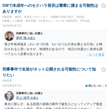
DMで未成年へのセクハラ発言は警察に捕まる可能性は
ありますか
#加害者
#前科・前歴をつけたくない
#逮捕や勾留の阻止・準抗告
#逮捕による解雇・退学回避
#児童ポルノ・わいせつ物頒布等
#不起訴
2026年8月7日
刑事事件に強い弁護士
奥村 徹
弁護士
青少年条例違反（わいせつ行為 わいせつな行為を教える行為）が検
討されると思いますが、地域性があるので、地元の弁護士に条例を調
べてもらう必要があります。
刑事事件で名前がネット公開される可能性について知
りたい
#加害者
2026年8月7日
役にたった
1
刑事事件に強い弁護士
井上 祐司
弁護士
東京に限らず、ある程度の規模の事件で被告人となってメディア報道
の対象となった場合、罪名と年齢（生年月日ではありません）、さら