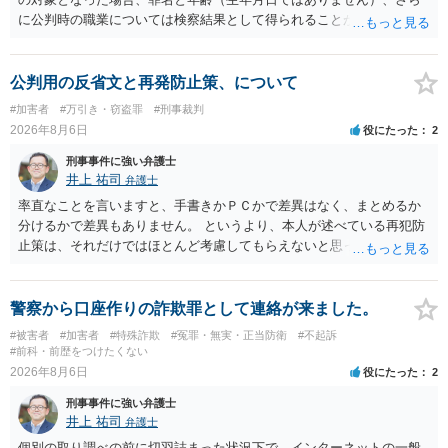
に公判時の職業については検察結果として得られることが通常です。
公判用の反省文と再発防止策、について
#加害者
#万引き・窃盗罪
#刑事裁判
2026年8月6日
役にたった
2
刑事事件に強い弁護士
井上 祐司
弁護士
率直なことを言いますと、手書きかＰＣかで差異はなく、まとめるか
分けるかで差異もありません。 というより、本人が述べている再犯防
止策は、それだけではほとんど考慮してもらえないと思った方が良い
です。 提出するのであれば、 ・具体的に自身が受けているプログラム
やカウンセリング・治療の内容 ・利用している再犯防止策（例えば保
護観察所と連携した職業支援の内容や具体的な就労・監督状況） ・監
警察から口座作りの詐欺罪として連絡が来ました。
督者の証言 など、証拠で担保された客観性と実現可能性があるもので
#被害者
#加害者
#特殊詐欺
#冤罪・無実・正当防衛
#不起訴
なければあまり意味がありません。 もともと執行猶予が狙える事案で
#前科・前歴をつけたくない
あれば本人の反省の言葉だけで十分であり、実刑となるか微妙な事案
2026年8月6日
役にたった
2
では、本人が再発防止策をいくら述べてもほとんど効果は望めないと
刑事事件に強い弁護士
いうのが実感です。
井上 祐司
弁護士
個別の取り調べの前に切羽詰まった状況下で、インターネットの一般