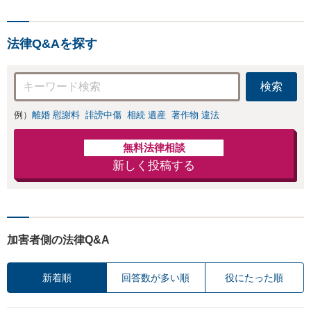
法律Q&Aを探す
検索
例）
離婚 慰謝料
誹謗中傷
相続 遺産
著作物 違法
無料法律相談
新しく投稿する
加害者側の法律Q&A
新着順
回答数が多い順
役にたった順