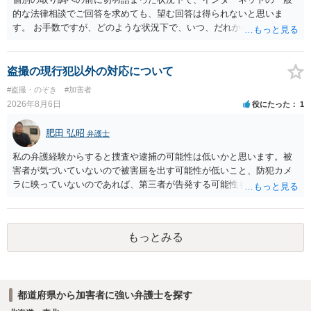
的な法律相談でご回答を求めても、望む回答は得られないと思いま
す。 お手数ですが、どのような状況下で、いつ、だれからどのような
経緯で口座の提供を頼まれ開設したか、それによる詐欺等の収益がど
の程度だと聞いているのかということについて、お近くで詳細な法律
相談を受けられたうえで対処方法を探された方がよいと思われます。
盗撮の現行犯以外の対応について
一般論でいえば、任意取り調べの場合、ＩＣレコーダーを持参して取
#盗撮・のぞき
#加害者
り調べ内容を録音することは必須だと考えます。
2026年8月6日
役にたった
1
肥田 弘昭
弁護士
私の弁護経験からすると捜査や逮捕の可能性は低いかと思います。被
害者が気づいていないので被害届を出す可能性が低いこと、防犯カメ
ラに映っていないのであれば、第三者が告発する可能性も低いこと、
証拠は削除されていることからです。但し、「電車内で携帯で対面に
座る女性を盗撮(全体像写真1枚と5秒程度の動画)してしまいました。下
着や胸など強調したものではありません。」とありますが、少なくと
もっとみる
も捜査段階では性的姿態等撮影罪の被疑事実で逮捕勾留されるケース
が私の弁護経験では多くなった印象です（最終的には不起訴ないし各
都道府県の迷惑防止条例違反になることもあります）。2度としないこ
とをお勧めいたします。ご参考にしてください。
都道府県から加害者に強い弁護士を探す