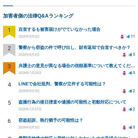
加害者側の法律Q&Aランキング
1
自首するも被害届けがでていなかった場合
11
2026年8月3日
2
警察から窃盗の件で呼び出し、財布返却で自首すべきか？
5
2026年8月2日
3
弁護士の意見が異なる場合の信頼基準について教えてください
3
2026年7月25日
4
LINEで会社批判、警察が立件する可能性は？
2
2026年8月3日
5
盗撮行為の後日捜査や逮捕の可能性と初動対応について
2
2026年7月27日
6
窃盗起訴、執行猶予の可能性は？
3
2026年8月3日