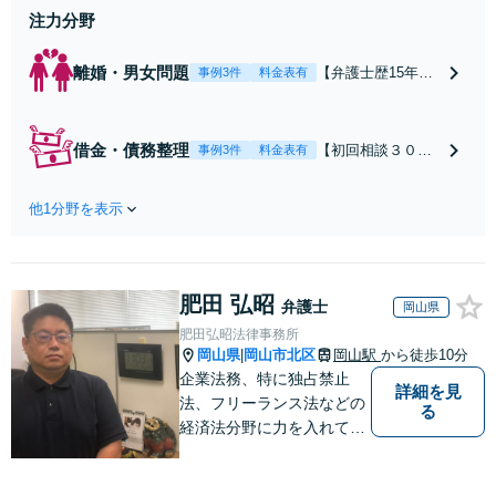
注力分野
離婚・男女問題
【弁護士歴15年以
事例3件
料金表有
上】不倫問題や慰
謝料減額の解決実
績多数あり！持ち
借金・債務整理
【初回相談３０分
事例3件
料金表有
家や住宅ローンを
まで無料】【本通
含む財産分与、熟
り電停近く】個
年離婚もご相談く
他1分野を表示
人・法人を問わ
ださい【休日・夜
ず、借金のお悩み
間対応可】離婚後
はまずご相談くだ
の生活を見据えた
さい。自己破産・
アドバイスやサポ
肥田 弘昭
任意整理・個人再
弁護士
岡山県
ートも【完全個
生・各種ガイドラ
肥田弘昭法律事務所
室】【子連れ相談
インに基づく債務
岡山県
岡山市北区
岡山駅
から徒歩10分
|
可】【本通駅5分】
整理手続等の流れ
企業法務、特に独占禁止
詳細を見
をご説明し、より
法、フリーランス法などの
る
良い解決を目指し
経済法分野に力を入れてい
ます。
ます！！！