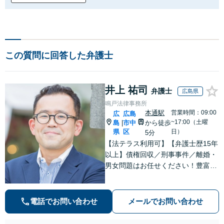
この質問に回答した弁護士
井上 祐司
弁護士
広島県
鳴戸法律事務所
本通駅
営業時間：09:00
広
広島
~17:00（土曜
島
市中
から徒歩
|
県
区
日）
5分
【法テラス利用可】【弁護士歴15年
以上】債権回収／刑事事件／離婚・
男女問題はお任せください！豊富な
解決実績と弁護士経験を活かした、
的確でスムーズな対応が持ち味です
【子連れ相談】【完全個室相談】
電話でお問い合わせ
メールでお問い合わせ
【休日・夜間対応可】【本通駅5
分】