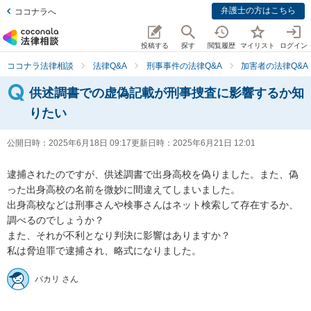
弁護士の方はこちら
ココナラへ
投稿する
探す
閲覧履歴
マイリスト
ログイン
ココナラ法律相談
法律Q&A
刑事事件の法律Q&A
加害者の法律Q&A
供述調書での虚偽記載が刑事捜査に影響するか知
りたい
公開日時：
2025年6月18日 09:17
更新日時：
2025年6月21日 12:01
逮捕されたのですが、供述調書で出身高校を偽りました。また、偽
った出身高校の名前を微妙に間違えてしまいました。

出身高校などは刑事さんや検事さんはネット検索して存在するか、
調べるのでしょうか？

また、それが不利となり判決に影響はありますか？

私は脅迫罪で逮捕され、略式になりました。
バカリ さん