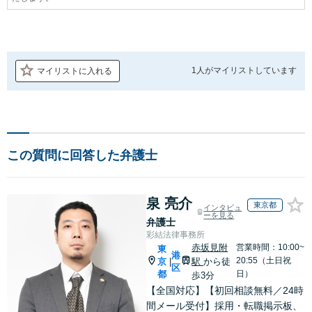
1人が
マイリストしています
マイリストに入れる
この質問に回答した弁護士
泉 亮介
東京都
インタビュ
ーを見る
弁護士
彩結法律事務所
赤坂見附
営業時間：10:00~
東
港
20:55（土日祝
京
駅
から徒
|
区
都
日）
歩3分
【全国対応】【初回相談無料／24時
間メール受付】採用・転職掲示板、