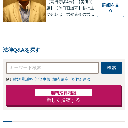
【高円寺駅4分】【労働問
【完全個室対応】
詳細を見
応可：開示請求の
題】【休日面談可】私の主
る
意見照会が来たと
要分野は、労働者側の労働
きの対処法、被害
事件、企業法務（顧問先約
者との示談交渉
４０社）、破産・再生・任
意整理です。相談件数、訴
訟案件、交渉案件を数多く
担当しています。依頼人さ
法律Q&Aを探す
まにとって、最大限の効用
を得られるように頑張って
います。
検索
例）
離婚 慰謝料
誹謗中傷
相続 遺産
著作物 違法
無料法律相談
新しく投稿する