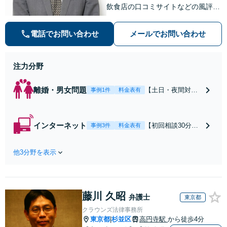
飲食店の口コミサイトなどの風評被
害対策など実績あり！【刑事】犯罪
の種類を問わず相談可。可能な限り
電話でお問い合わせ
メールでお問い合わせ
早期対応で駆けつけサポート【労
働】不当解雇・残業代請求はおまか
せください
注力分野
離婚・男女問題
【土日・夜間対応
事例1件
料金表有
可】【初回相談30
分無料】「相手方
から書面を提示さ
インターネット
【初回相談30分無
事例3件
料金表有
れたら、サインす
料】状況に応じて
る前にご相談を」
手段を使い分け、
経験豊富な弁護士
他3分野を表示
適切な方法で投稿
が全力で交渉にあ
の削除・発信者情
たります！相手方
報開示請求をおこ
と直接話す精神的
ないます「企業や
負担を軽減「弁護
藤川 久昭
お店の風評被害対
弁護士
東京都
士の交渉で慰謝料
策／売り上げ低下
クラウンズ法律事務所
金額アップ／減額
防止のために尽
東京都
杉並区
高円寺駅
から徒歩4分
|
交渉も対応可」
力」加害者側の対