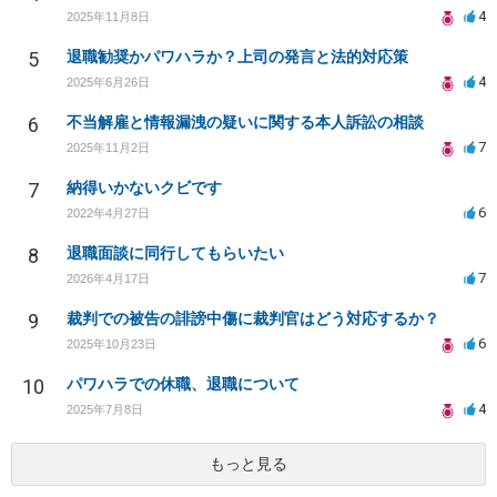
4
2025年11月8日
5
退職勧奨かパワハラか？上司の発言と法的対応策
4
2025年6月26日
6
不当解雇と情報漏洩の疑いに関する本人訴訟の相談
7
2025年11月2日
7
納得いかないクビです
6
2022年4月27日
8
退職面談に同行してもらいたい
7
2026年4月17日
9
裁判での被告の誹謗中傷に裁判官はどう対応するか？
6
2025年10月23日
10
パワハラでの休職、退職について
4
2025年7月8日
もっと見る