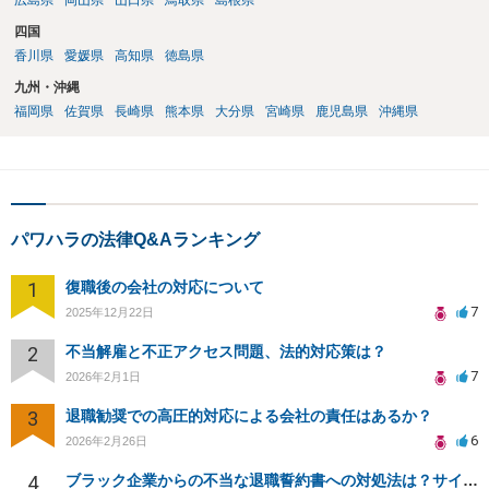
広島県
岡山県
山口県
鳥取県
島根県
四国
香川県
愛媛県
高知県
徳島県
九州・沖縄
福岡県
佐賀県
長崎県
熊本県
大分県
宮崎県
鹿児島県
沖縄県
パワハラの法律Q&Aランキング
1
復職後の会社の対応について
7
2025年12月22日
2
不当解雇と不正アクセス問題、法的対応策は？
7
2026年2月1日
3
退職勧奨での高圧的対応による会社の責任はあるか？
6
2026年2月26日
4
ブラック企業からの不当な退職誓約書への対処法は？サインを断る方法は？