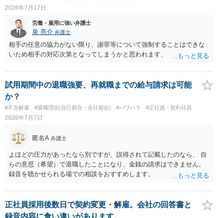
2026年7月17日
労働・雇用に強い弁護士
泉 亮介
弁護士
相手の任意の協力がない限り、謝罪等について強制することはできな
いため相手の対応次第となってしまうかと思われます。
試用期間中の退職強要、再就職までの給与請求は可能
か？
#不当解雇
#退職理由(自己都合・会社都合)
#パワハラ
#正社員・契約社員
2026年7月7日
匿名A
弁護士
よほどの圧力があったなら別ですが、説得されて記載したのなら、 自
らの意思（希望）で退職したことになり、金銭の請求はできません。
録音を聴かせられる場での相談をおすすめします。
正社員採用後数日で契約変更・解雇。会社の回答書と
録音内容に食い違いがあります。