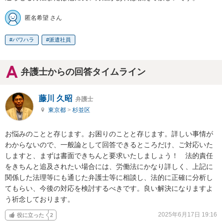
匿名希望 さん
パワハラ
派遣社員
弁護士からの回答タイムライン
藤川 久昭
弁護士
東京都
>
杉並区
お悩みのことと存じます。お困りのことと存じます。詳しい事情が
わからないので、一般論として回答できるところだけ、ご対応いた
しますと、まずは書面できちんと要求いたしましょう！　法的責任
をきちんと追及されたい場合には、労働法にかなり詳しく、上記に
関係した法理等にも通じた弁護士等に相談し、法的に正確に分析し
てもらい、今後の対応を検討するべきです。良い解決になりますよ
う祈念しております。
2025年6月17日 19:16
役に立った
2