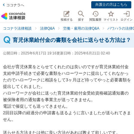
弁護士の方はこちら
ココナラへ
投稿する
探す
閲覧履歴
マイリスト
ログイン
ココナラ法律相談
法律Q&A
労働・雇用の法律Q&A
パワハラの法律Q
育児休業給付金の書類を会社に送らせる方法は？
公開日時：
2025年6月17日 19:16
更新日時：
2025年6月21日 02:40
会社が育児休業をとらせてくれたのは良いのですが育児休業給付金
支給申請手続きで必要な書類をハローワークに提出してくれなかっ
たのでハローワークに相談をして3ヶ月ほど待ってやっと必要書類を
提出してくれました。

ハローワークが会社に送った育児休業給付金受給資格確認通知書の
被保険者用の通知書を事業主が送ってきません。

電話で催促しても送ってきません。

2回目以降の経過分の申請書も送るように言いましたが送られてきま
せん。

送らせる方法または他に良い方法があれば教えて欲しいです。