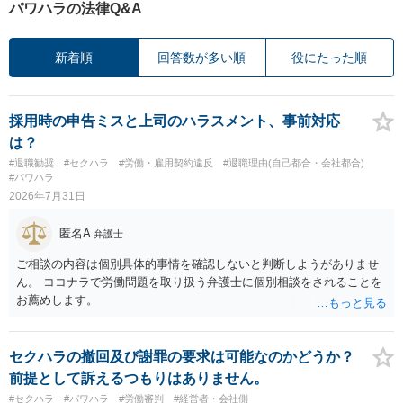
パワハラの法律Q&A
新着順
回答数が多い順
役にたった順
採用時の申告ミスと上司のハラスメント、事前対応
は？
#退職勧奨
#セクハラ
#労働・雇用契約違反
#退職理由(自己都合・会社都合)
#パワハラ
2026年7月31日
匿名A
弁護士
ご相談の内容は個別具体的事情を確認しないと判断しようがありませ
ん。 ココナラで労働問題を取り扱う弁護士に個別相談をされることを
お薦めします。
セクハラの撤回及び謝罪の要求は可能なのかどうか？
前提として訴えるつもりはありません。
#セクハラ
#パワハラ
#労働審判
#経営者・会社側