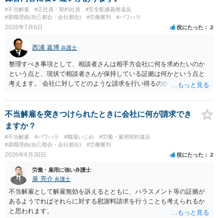
#不当解雇
#正社員・契約社員
#安全配慮義務違反
#退職理由(自己都合・会社都合)
#労働審判
#パワハラ
2026年7月6日
役にたった
2
西浦 嘉博
弁護士
整理すべき事項として、相談者さんは相手方会社に何を求めたいのか
という点と、現状で相談者さんが保持している証拠は何かという点と
考えます。 会社に対してどのような請求を行い得るのか、また、どう
いった証拠を確保できているのかを精査・検討する為、最寄りの法律
事務所での相談を検討いただければと思われます。 上記、ご参考くだ
さい。
不当解雇を突きつけられたときに会社に何が請求でき
ますか？
#不当解雇
#パワハラ
#職場いじめ
#労働・雇用契約違反
#退職理由(自己都合・会社都合)
#労働審判
2026年6月30日
役にたった
2
労働・雇用に強い弁護士
泉 亮介
弁護士
不当解雇として解雇無効を訴えるとともに、ハラスメント等の証拠が
あるようでればそれらに対する慰謝料請求を行うことも考えられるか
と思われます。