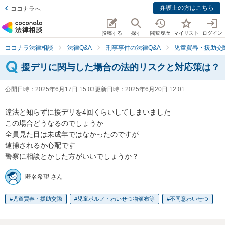
弁護士の方はこちら
ココナラへ
投稿する
探す
閲覧履歴
マイリスト
ログイン
ココナラ法律相談
法律Q&A
刑事事件の法律Q&A
児童買春・援助交
援デリに関与した場合の法的リスクと対応策は？
公開日時：
2025年6月17日 15:03
更新日時：
2025年6月20日 12:01
違法と知らずに援デリを4回くらいしてしまいました

この場合どうなるのでしょうか

全員見た目は未成年ではなかったのですが

逮捕されるか心配です

警察に相談とかした方がいいでしょうか？
匿名希望 さん
児童買春・援助交際
児童ポルノ・わいせつ物頒布等
不同意わいせつ