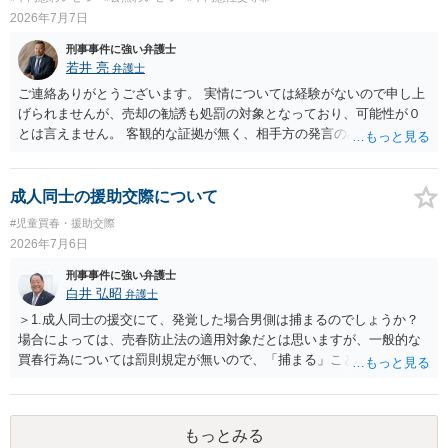
2026年7月7日
刑事事件に強い弁護士
若井 亮
弁護士
ご連絡ありがとうございます。 実情については経験がないので申し上
げられませんが、売却の勧誘も処罰の対象となっており、可能性が０
とは言えません。 客観的な証拠が無く、相手方の発言のみで逮捕され
るということはないかと思います。
成人同士の援助交際について
#児童買春・援助交際
2026年7月6日
刑事事件に強い弁護士
白井 弘昭
弁護士
＞1.成人同士の援交にて、発覚した場合男側は捕まるのでしょうか？
場合によっては、売春防止法の適用対象だとは思いますが、一般的な
買春行為については罰則規定が無いので、「捕まる」ことは無いと思
います。 ＞2.対価を与えての行為が援交にあたると私は認識している
のですが、プレゼント感覚で金品を与えた場合も援交になってしまう
のでしょうか？ 交際＝恋愛感情あり、と定義すれば、恋愛感情が無く
もっとみる
金品目的で交際することは、普通の交際ではなく援助（目的）交際と