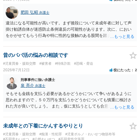
肥田 弘昭
弁護士
違法になる可能性が高いです。まず後段について未成年者に対して声
掛け勧誘自体が迷惑防止条例違反の可能性があります。次に、におい
をかがせてもらう行為や特に性的な接触のある股間を踏ませる行為
は、児童に有害行為をさせるとして児童福祉法違反、青少年保護育成
条例違反などに該当する可能性が高いです。ご参考にしてください。
昔のパパ活の悩みの相談です
#児童買春・援助交際
#被害者
#特殊詐欺
#恐喝・脅迫
2026年7月12日
役にたった
2
刑事事件に強い弁護士
泉 亮介
弁護士
そもそも金銭を支払う必要があるかどうかについて争いがあるように
思われますので，５０万円を支払うかどうかについても慎重に検討さ
れた方が良いでしょう。 また，仮に支払うとしても合意書を交わし，
清算条項等を入れた上で，相手との関係をしっかりと断てるように書
面を作成したうえで支払いをする必要があるでしょう。 一度弁護士に
相談をされた方が良いかと思われます。
未成年との下着にかんするやりとり
#児童買春・援助交際
#痴漢・性犯罪
#児童ポルノ・わいせつ物頒布等
#不同意わいせつ
#公然わいせつ
#不同意性交等罪