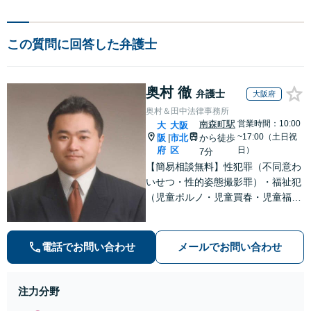
この質問に回答した弁護士
奥村 徹
弁護士
大阪府
奥村＆田中法律事務所
南森町駅
営業時間：10:00
大
大阪
~17:00（土日祝
阪
市北
から徒歩
|
府
区
日）
7分
【簡易相談無料】性犯罪（不同意わ
いせつ・性的姿態撮影罪）・福祉犯
（児童ポルノ・児童買春・児童福祉
法・青少年条例）・ネット犯罪（名
誉毀損・わいせつ物・不正アクセス
等）に非常に詳しい弁護士です
電話でお問い合わせ
メールでお問い合わせ
注力分野