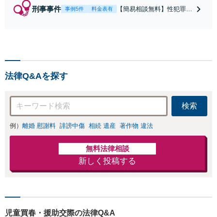
刑事事件
【簡易相談無料】性犯罪
事例5件
料金表有
（不同意性交・不同意わい
せつ）・福祉犯（児童ポル
ノ・児童買春・児童福祉
法・青少年条例）・ネット
犯罪（名誉毀損・わいせつ
物・不正アクセス・リベン
法律Q&Aを探す
ジポルノ罪等）に非常に詳
しい弁護士です
検索
例）
離婚 慰謝料
誹謗中傷
相続 遺産
著作物 違法
無料法律相談
新しく投稿する
児童買春・援助交際の法律Q&A