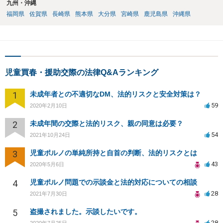
九州・沖縄
福岡県
佐賀県
長崎県
熊本県
大分県
宮崎県
鹿児島県
沖縄県
児童買春・援助交際の法律Q&Aランキング
1
未成年者との不適切なDM、法的リスクと安全対策は？
59
2020年2月10日
2
未成年間の交際と法的リスク、親の同意は必要？
54
2021年10月24日
3
児童ポルノの単純所持と自首の判断、法的リスクとは
43
2020年5月6日
4
児童ポルノ問題での示談金と法的対応についての相談
28
2021年7月30日
5
盗撮されました。示談したいです。
28
2020年7月25日