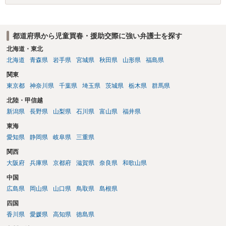
なるのでしょうね。 また、交際と交友は異なると思います。交際は、
友人関係（交友）を超えた、性的な関係と考えるべきでしょう。 ＞過
去の成人同士の援交においても、男側は捕まる可能性はあるのでしょ
都道府県から児童買春・援助交際に強い弁護士を探す
うか？ そのような法律の制定については存じ上げませんが、刑法は
「遡及処罰禁止」ですので、当時適法であれば、過去に遡って処罰さ
北海道・東北
れることはありません。 以上、私見ながらご参考まで。
北海道
青森県
岩手県
宮城県
秋田県
山形県
福島県
関東
東京都
神奈川県
千葉県
埼玉県
茨城県
栃木県
群馬県
北陸・甲信越
新潟県
長野県
山梨県
石川県
富山県
福井県
東海
愛知県
静岡県
岐阜県
三重県
関西
大阪府
兵庫県
京都府
滋賀県
奈良県
和歌山県
中国
広島県
岡山県
山口県
鳥取県
島根県
四国
香川県
愛媛県
高知県
徳島県