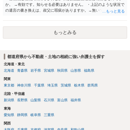
か。 →有効です。知らせる必要はありません。 ・上記のような状況で
の遺言の書き換えは、叔父に瑕疵がありますか。→無いです。 ・分割
する場合の比率は、現状で、客観的に見てどの程度が妥当と考えられ
ますか。 →本人が自由に決められますので、どこが妥当とは言えない
です。客観的な基準もありません。 ・できれば穏やかに、分割を拒否
もっとみる
することはできますか。 →分割を拒否するということは、遺産はいら
ないということでしょうか。遺言で、受取を指定されててもいらない
と拒否することはできます。理由を説明する必要はありません。
都道府県から不動産・土地の相続に強い弁護士を探す
北海道・東北
北海道
青森県
岩手県
宮城県
秋田県
山形県
福島県
関東
東京都
神奈川県
千葉県
埼玉県
茨城県
栃木県
群馬県
北陸・甲信越
新潟県
長野県
山梨県
石川県
富山県
福井県
東海
愛知県
静岡県
岐阜県
三重県
関西
大阪府
兵庫県
京都府
滋賀県
奈良県
和歌山県