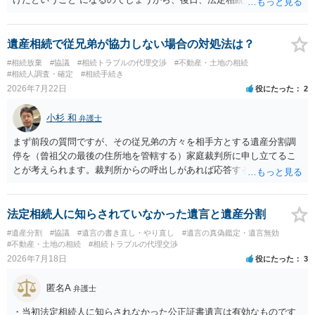
精算を求めることは可能と思います。
遺産相続で従兄弟が協力しない場合の対処法は？
#相続放棄
#協議
#相続トラブルの代理交渉
#不動産・土地の相続
#相続人調査・確定
#相続手続き
2026年7月22日
役にたった
2
小杉 和
弁護士
まず前段の質問ですが、その従兄弟の方々を相手方とする遺産分割調
停を（曾祖父の最後の住所地を管轄する）家庭裁判所に申し立てるこ
とが考えられます。裁判所からの呼出しがあれば応答する可能性がま
だあるのではないでしょうか。 後段の質問については、相続放棄は可
能と思われます。時間が思った以上にないので必要書類をてきぱきと
揃える必要があります。その点是非御注意ください。
法定相続人に知らされていなかった遺言と遺産分割
#遺産分割
#協議
#遺言の書き直し・やり直し
#遺言の真偽鑑定・遺言無効
#不動産・土地の相続
#相続トラブルの代理交渉
2026年7月18日
役にたった
3
匿名A
弁護士
・当初法定相続人に知らされなかった公正証書遺言は有効なものです