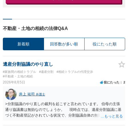
不動産・土地の相続の法律Q&A
新着順
回答数が多い順
役にたった順
遺産分割協議のやり直し
#家族間の相続トラブル
#遺産分割
#相続トラブルの代理交渉
#不動産・土地の相続
2026年8月5日
役にたった
2
井上 祐司
弁護士
>分割協議のやり直しの裁判を起こすと言われています。 伯母の主張
通り協議書は無効なのでしょうか。 現時点では、遺産分割協議に基
づく不動産登記がされている状況で、分割協議自体の無効を裁判所が
認めたわけではないので、分割協議の効力に影響はありません。 先
方の訴訟の主張及び立証次第ですが、 ・御祖母様の認知能力に関する