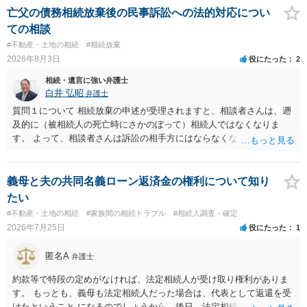
医師の意見書、筆跡鑑定 が提出されればその効力が否定される可能性
亡父の債務相続放棄後の民事訴訟への法的対応につい
はありますが、 ・伯母様自身が分割協議に加わっていること ・御祖母
ての相談
様の意に反する遺産分割協議を行う実益が誰にあったかの立証が困難
#不動産・土地の相続
#相続放棄
であること からすると、実際に遺産分割協議の効力が否定される可能
2026年8月3日
役にたった
2
性はそれほど高くない（立証のハードルは非常に高い）ということが
言えると思います。
相続・遺言に強い弁護士
白井 弘昭
弁護士
質問１について 相続放棄の申述が受理されますと、相談者さんは、遡
及的に（被相続人の死亡時にさかのぼって）相続人ではなくなりま
す。 よって、相談者さんは訴訟の相手方にはならなくなるので（明け
渡し請求の対象ではなくなるので）請求棄却となります。 相続放棄受
理証明を家庭裁判所で取得し、コピーを答弁書に添えて裁判所に提出
してください。 質問２について 請求棄却を求める答弁書を提出すれ
義母と夫の共同名義ローン返済金の権利について知り
ば、第１回期日は出席する必要がありません。その日は差支え（用事
たい
があり出席できない）との記載で十分です。 質問３について 弁護士で
#不動産・土地の相続
#家族間の相続トラブル
#相続人調査・確定
はないので、ｍｉｎｔｓでの提出の必要は無いと思います。郵送（期
2026年7月25日
役にたった
1
限までに届けばよい）で十分です。 詳細は、書面記載の裁判所書記官
にお問い合わせください。 以上、ご参考まで。
匿名A
弁護士
約款等で特段の定めがなければ、法定相続人が受け取り権利がありま
す。 もっとも、義母も法定相続人だった場合は、代表として返還を受
けたということ になるのでしょうから、後日、法定相続分に基づいて