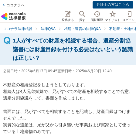
弁護士の方はこちら
ココナラへ
投稿する
探す
閲覧履歴
マイリスト
ログイン
ココナラ法律相談
法律Q&A
相続・遺言の法律Q&A
不動産・土地の
1人がすべての財産を相続する場合、遺産分割協
議書には財産目録を付ける必要はないという認識
は正しい？
公開日時：
2025年6月17日 09:45
更新日時：
2025年6月20日 12:40
不動産の相続登記をしようとしております。

相続人は4人兄弟姉妹で、兄がすべての財産を相続することで合意、
遺産分割協議をして、書面を作成しました。

書面には、兄がすべてを相続することを記載し、財産目録はつけま
せんでした。

実質的な遺産は、兄が父から引き継いだ事業および実家として使っ
ている土地建物のみです。
