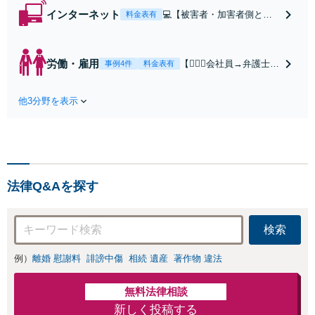
インターネット
💻【被害者・加害者側とも
料金表有
に対応】【WEB面談可】◎
スピード対応◎誹謗中傷・
名誉毀損・発信者情報開示
労働・雇用
【👷🏻‍♂️会社員→弁護士
事例4件
料金表有
などネットトラブル対応し
へ】【労働者側・会社
ます。親身にお話を伺いま
側どちらも対応可能】
す。【初回相談30分無料】
他3分野を表示
【弁護士歴15年以上】
【東梅田駅徒歩10分】【弁
会社員として肉体・精
護士歴15年以上】
神的に大変な思いをし
た経験があります。未
払い賃金、解雇、労働
条件など解決多数あり
法律Q&Aを探す
【初回相談30分無料】
【東梅田駅徒歩10分】
検索
例）
離婚 慰謝料
誹謗中傷
相続 遺産
著作物 違法
無料法律相談
新しく投稿する