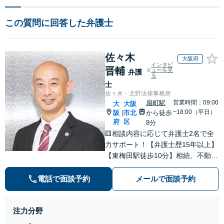
この質問に回答した弁護士
佐々木
大阪府
インタビ
晋輔
ューを見
弁護
る
士
佐々木・北野法律事務所
扇町駅
営業時間：09:00
大
大阪
~18:00（平日）
阪
市北
から徒歩
|
府
区
8分
🟨相談内容に応じて弁護士2名で全
力サポート！【弁護士歴15年以上】
【東梅田駅徒歩10分】相続、不動
産、売掛金の回収など多数の実績あ
り◎誠実＆丁寧なサポートを心がけ
電話で面談予約
メールで面談予約
ます。個人、法人問わずお気軽にご
相談ください【初回相談30分無料】
注力分野