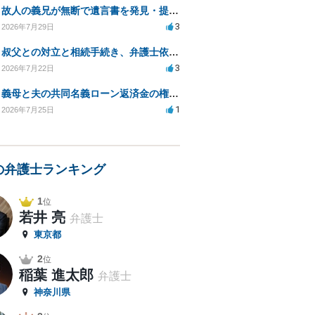
故人の義兄が無断で遺言書を発見・提出、法的対処法は？
3
2026年7月29日
叔父との対立と相続手続き、弁護士依頼の方法は？
3
2026年7月22日
義母と夫の共同名義ローン返済金の権利について知りたい
1
2026年7月25日
の弁護士ランキング
1
位
若井 亮
弁護士
東京都
2
位
稲葉 進太郎
弁護士
神奈川県