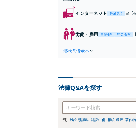
インターネット
💻
料金表有
対応
ル対
【東
労働・雇用
事例4件
料金表有
他3分野を表示
法律Q&Aを探す
例）
離婚 慰謝料
誹謗中傷
相続 遺産
著作物