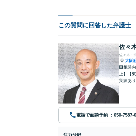
この質問に回答した弁護士
佐々木
佐々木・
大阪
🟨相談
上】【東
実績あり
お気軽に
電話で面談予約
注力分野