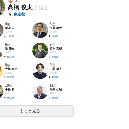
3
位
髙橋 俊太
弁護士
東京都
4
5
位
位
川添 圭
加藤 善大
弁護士
弁護士
大阪府
埼玉県
6
7
位
位
泉 亮介
竹本 真紀
弁護士
弁護士
東京都
愛知県
8
9
位
位
大橋 卓生
三村 勇人
弁護士
弁護士
東京都
東京都
10
11
位
位
小杉 和
白井 弘昭
弁護士
弁護士
京都府
愛知県
もっと見る