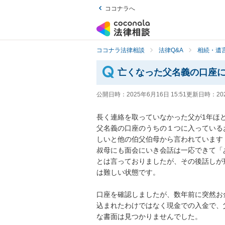
ココナラへ
ココナラ法律相談
法律Q&A
相続・遺言
亡くなった父名義の口座
公開日時：
2025年6月16日 15:51
更新日時：
20
長く連絡を取っていなかった父が1年ほど
父名義の口座のうちの１つに入っている
しいと他の伯父伯母から言われています
叔母にも面会にいき会話は一応できて「
とは言っておりましたが、その後話しが
は難しい状態です。

口座を確認しましたが、数年前に突然お
込まれたわけではなく現金での入金で、
な書面は見つかりませんでした。
