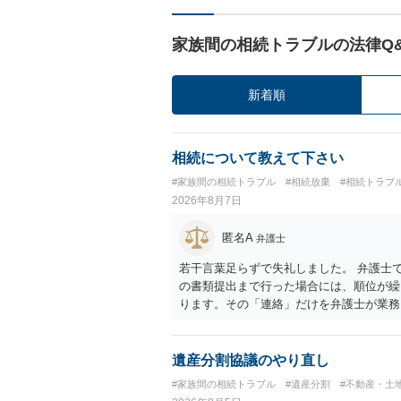
家族間の相続トラブルの法律Q
新着順
相続について教えて下さい
#家族間の相続トラブル
#相続放棄
#相続トラブ
2026年8月7日
匿名A
弁護士
若干言葉足らずで失礼しました。 弁護士
の書類提出まで行った場合には、順位が繰
ります。その「連絡」だけを弁護士が業務
遺産分割協議のやり直し
#家族間の相続トラブル
#遺産分割
#不動産・土