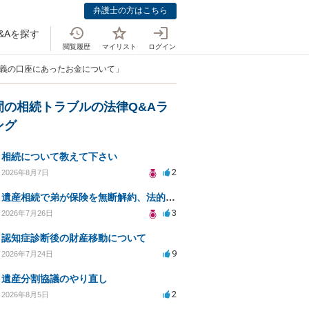
弁護士の方はこちら
&Aを探す
閲覧履歴
マイリスト
ログイン
名義の口座にあったお金について」
間の相続トラブルの法律Q&Aラ
ング
相続について教えて下さい
2
2026年8月7日
遺産相続で弟が保険を無断解約、法的問題は？
3
2026年7月26日
認知症診断後の財産移動について
9
2026年7月24日
遺産分割協議のやり直し
2
2026年8月5日