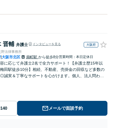
 晋輔
弁護士
インタビューを見る
大阪府
北野法律事務所
府
大阪市北区
扇町駅
から徒歩8分
営業時間：本日定休日
|
内容に応じて弁護士2名で全力サポート！【弁護士歴15年以
梅田駅徒歩10分】相続、不動産、売掛金の回収など多数の
◎誠実＆丁寧なサポートを心がけます。個人、法人問わず
ご相談ください【初回相談30分無料】
メールで面談予約