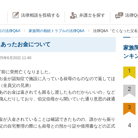
法律相談を投稿する
弁護士を探す
法律Q
の法律Q&A
家族間の相続トラブルの法律Q&A
法律Q&A「亡くなった父
にあったお金について
家族
ンキ
25年6月20日 11:40
1
前に突然亡くなりました。

お金が認知症で施設に入っている叔母のものなので返してほ
（全員父の兄弟）

2
あのお金は返されても困るし渡したものだからいいの」など
飛んだりしており、伯父伯母から聞いていた通り意思の疎通
3
金が入金されていることは確認できたものの、誰かから振り
4
父の自宅整理の際にも叔母との預かり証や借用書などの正式