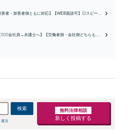
【被害者・加害者側ともに対応】【WEB面談可】◎スピード
◎誹謗中傷・名誉毀損・発信者情報開示などネットトラブ
応します。親身にお話を伺います。【初回相談30分無料】
梅田駅徒歩10分】【弁護士歴15年以上】
【👷🏻‍♂️会社員→弁護士へ】【労働者側・会社側どちらも対
応可能】【弁護士歴15年以上】会社員として肉体・精神的
に大変な思いをした経験があります。未払い賃金、解雇、
労働条件など解決多数あり【初回相談30分無料】【東梅田
駅徒歩10分】
検索
無料法律相談
新しく投稿する
 違法